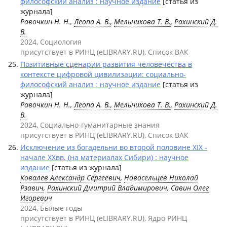
философский анализ : научное издание
[статья из
журнала]
Равочкин Н. Н.,
Леопа А. В.
,
Мельникова Т. В.
,
Рахинский Д.
В.
2024, Социология
присутствует в РИНЦ (eLIBRARY.RU), Список ВАК
Позитивные сценарии развития человечества в
контексте цифровой цивилизации: социально-
философский анализ : научное издание
[статья из
журнала]
Равочкин Н. Н.,
Леопа А. В.
,
Мельникова Т. В.
,
Рахинский Д.
В.
2024, Социально-гуманитарные знания
присутствует в РИНЦ (eLIBRARY.RU), Список ВАК
Исключение из богадельни во второй половине XIX -
начале XXвв. (на материалах Сибири) : научное
издание
[статья из журнала]
Ковалев Александр Сергеевич
,
Новосельцев Николай
Рзавич
,
Рахинский Дмитрий Владимирович
,
Савин Олег
Игоревич
2024, Былые годы
присутствует в РИНЦ (eLIBRARY.RU), Ядро РИНЦ