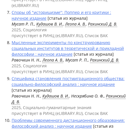
(eLIBRARY.RU)
Споры об "историцизме": Поппер и его критики :
научное издание
[статья из журнала]
Мусат Р. П.,
Кудашов В. И.
,
Леопа А. В.
,
Рахинский Д. В.
2025, Социология
присутствует в РИНЦ (eLIBRARY.RU), Список ВАК
Мысленные эксперименты по конструированию
социальных институтов в теоретической и прикладной
философии : научное издание
[статья из журнала]
Равочкин Н. Н.,
Леопа А. В.
, Мусат Р. П.,
Рахинский Д. В.
2025, Социология
присутствует в РИНЦ (eLIBRARY.RU), Список ВАК
Специфика становления постмиграционного общества:
социально-философский анализ : научное издание
[статья из журнала]
Равочкин Н. Н.,
Кудашов В. И.
, Нескрябина О. Ф.,
Рахинский
Д. В.
2025, Социально-гуманитарные знания
присутствует в РИНЦ (eLIBRARY.RU), Список ВАК
Проблемы современного дистанционного образования:
философский анализ : научное издание
[статья из