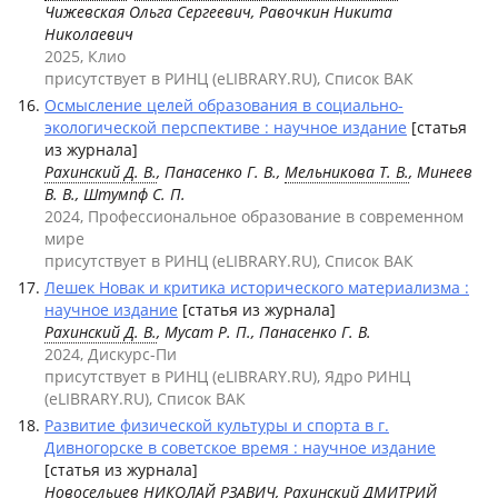
Чижевская Ольга Сергеевич, Равочкин Никита
Николаевич
2025, Клио
присутствует в РИНЦ (eLIBRARY.RU), Список ВАК
Осмысление целей образования в социально-
экологической перспективе : научное издание
[статья
из журнала]
Рахинский Д. В.
, Панасенко Г. В.,
Мельникова Т. В.
, Минеев
В. В., Штумпф С. П.
2024, Профессиональное образование в современном
мире
присутствует в РИНЦ (eLIBRARY.RU), Список ВАК
Лешек Новак и критика исторического материализма :
научное издание
[статья из журнала]
Рахинский Д. В.
, Мусат Р. П., Панасенко Г. В.
2024, Дискурс-Пи
присутствует в РИНЦ (eLIBRARY.RU), Ядро РИНЦ
(eLIBRARY.RU), Список ВАК
Развитие физической культуры и спорта в г.
Дивногорске в советское время : научное издание
[статья из журнала]
Новосельцев НИКОЛАЙ РЗАВИЧ
,
Рахинский ДМИТРИЙ