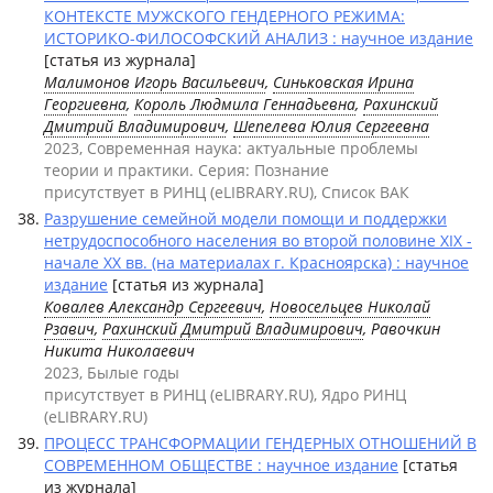
КОНТЕКСТЕ МУЖСКОГО ГЕНДЕРНОГО РЕЖИМА:
ИСТОРИКО-ФИЛОСОФСКИЙ АНАЛИЗ : научное издание
[статья из журнала]
Малимонов Игорь Васильевич
,
Синьковская Ирина
Георгиевна
,
Король Людмила Геннадьевна
,
Рахинский
Дмитрий Владимирович
,
Шепелева Юлия Сергеевна
2023, Современная наука: актуальные проблемы
теории и практики. Серия: Познание
присутствует в РИНЦ (eLIBRARY.RU), Список ВАК
Разрушение семейной модели помощи и поддержки
нетрудоспособного населения во второй половине XIX -
начале XX вв. (на материалах г. Красноярска) : научное
издание
[статья из журнала]
Ковалев Александр Сергеевич
,
Новосельцев Николай
Рзавич
,
Рахинский Дмитрий Владимирович
, Равочкин
Никита Николаевич
2023, Былые годы
присутствует в РИНЦ (eLIBRARY.RU), Ядро РИНЦ
(eLIBRARY.RU)
ПРОЦЕСС ТРАНСФОРМАЦИИ ГЕНДЕРНЫХ ОТНОШЕНИЙ В
СОВРЕМЕННОМ ОБЩЕСТВЕ : научное издание
[статья
из журнала]