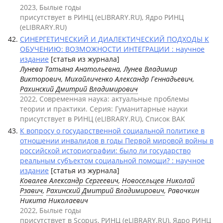
2023, Былые годы
присутствует в РИНЦ (eLIBRARY.RU), Ядро РИНЦ
(eLIBRARY.RU)
СИНЕРГЕТИЧЕСКИЙ И ДИАЛЕКТИЧЕСКИЙ ПОДХОДЫ К
ОБУЧЕНИЮ: ВОЗМОЖНОСТИ ИНТЕГРАЦИИ : научное
издание
[статья из журнала]
Лунева Татьяна Анатольевна, Лунев Владимир
Викторович, Михайличенко Александр Геннадьевич,
Рахинский Дмитрий Владимирович
2022, Современная наука: актуальные проблемы
теории и практики. Серия: Гуманитарные науки
присутствует в РИНЦ (eLIBRARY.RU), Список ВАК
К вопросу о государственной социальной политике в
отношении инвалидов в годы Первой мировой войны в
российской историографии: было ли государство
реальным субъектом социальной помощи? : научное
издание
[статья из журнала]
Ковалев Александр Сергеевич
,
Новосельцев Николай
Рзавич
,
Рахинский Дмитрий Владимирович
, Равочкин
Никита Николаевич
2022, Былые годы
присутствует в Scopus, РИНЦ (eLIBRARY.RU), Ядро РИНЦ