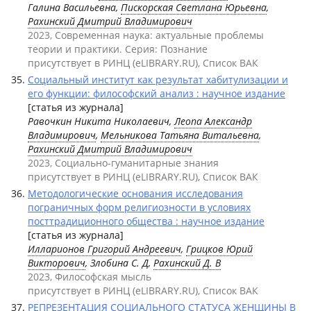
Галина Васильевна,
Пискорская Светлана Юрьевна
,
Рахинский Дмитрий Владимирович
2023, Современная наука: актуальные проблемы
теории и практики. Серия: Познание
присутствует в РИНЦ (eLIBRARY.RU), Список ВАК
Социальный институт как результат хабитулизации и
его функции: философский анализ : научное издание
[статья из журнала]
Равочкин Никита Николаевич,
Леопа Александр
Владимирович
,
Мельникова Татьяна Витальевна
,
Рахинский Дмитрий Владимирович
2023, Социально-гуманитарные знания
присутствует в РИНЦ (eLIBRARY.RU), Список ВАК
Методологические основания исследования
пограничных форм религиозности в условиях
посттрадиционного общества : научное издание
[статья из журнала]
Илларионов Григорий Андреевич
,
Грицков Юрий
Викторович
, Злобина С. Д,
Рахинский Д. В
2023, Философская мысль
присутствует в РИНЦ (eLIBRARY.RU), Список ВАК
РЕПРЕЗЕНТАЦИЯ СОЦИАЛЬНОГО СТАТУСА ЖЕНЩИНЫ В