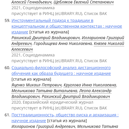
Алексей Геннадьевич
,
Щебляков Евгений Степанович
2021, Социодинамика
присутствует в РИНЦ (eLIBRARY.RU), Список ВАК
Инструментальный подход к традиции в
концептуальном и общественном контекстах : научное
издание
[статья из журнала]
Рахинский Дмитрий Владимирович
,
Илларионов Григорий
Андреевич
, Городищева Анна Николаевна,
Князев Николай
Алексеевич
2021, Социодинамика
присутствует в РИНЦ (eLIBRARY.RU), Список ВАК
Социально-философский анализ дистанционного
обучения как образа будущего : научное издание
[статья из журнала]
Яценко Михаил Петрович
,
Круглова Инна Николаевна
,
Мельникова Татьяна Витальевна
,
Леопа Александр
Владимирович
,
Рахинский Дмитрий Владимирович
2020, Евразийский юридический журнал
присутствует в РИНЦ (eLIBRARY.RU), Список ВАК
Посттрадиционность, общество риска и архаизация :
научное издание
[статья из журнала]
Илларионов Григорий Андреевич
,
Мельникова Татьяна