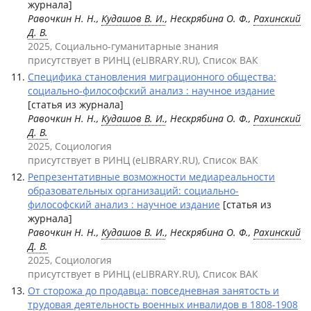
журнала]
Равочкин Н. Н.,
Кудашов В. И.
, Нескрябина О. Ф.,
Рахинский
Д. В.
2025, Социально-гуманитарные знания
присутствует в РИНЦ (eLIBRARY.RU), Список ВАК
Специфика становления миграционного общества:
социально-философский анализ : научное издание
[статья из журнала]
Равочкин Н. Н.,
Кудашов В. И.
, Нескрябина О. Ф.,
Рахинский
Д. В.
2025, Социология
присутствует в РИНЦ (eLIBRARY.RU), Список ВАК
Репрезентативные возможности медиареальности
образовательных организаций: социально-
философский анализ : научное издание
[статья из
журнала]
Равочкин Н. Н.,
Кудашов В. И.
, Нескрябина О. Ф.,
Рахинский
Д. В.
2025, Социология
присутствует в РИНЦ (eLIBRARY.RU), Список ВАК
От сторожа до продавца: повседневная занятость и
трудовая деятельность военных инвалидов в 1808-1908