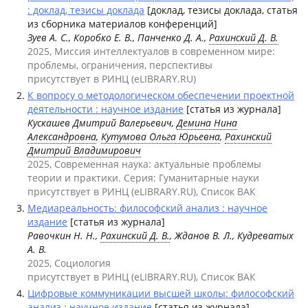
: доклад, тезисы доклада
[доклад, тезисы доклада, статья
из сборника материалов конференций]
Зуев А. С., Коробко Е. В., Панченко Д. А.,
Рахинский Д. В.
2025, Миссия интеллектуалов в современном мире:
проблемы, ограничения, перспективы
присутствует в РИНЦ (eLIBRARY.RU)
К вопросу о методологическом обеспечении проектной
деятельности : научное издание
[статья из журнала]
Кускашев Дмитрий Валерьевич,
Демина Нина
Александровна
,
Кутумова Ольга Юрьевна
,
Рахинский
Дмитрий Владимирович
2025, Современная наука: актуальные проблемы
теории и практики. Серия: Гуманитарные науки
присутствует в РИНЦ (eLIBRARY.RU), Список ВАК
Медиареальность: философский анализ : научное
издание
[статья из журнала]
Равочкин Н. Н.,
Рахинский Д. В.
, Жданов В. Л., Кудреватых
А. В.
2025, Социология
присутствует в РИНЦ (eLIBRARY.RU), Список ВАК
Цифровые коммуникации высшей школы: философский
анализ : научное издание
[статья из журнала]