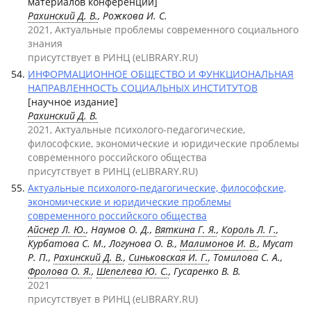
материалов конференций]
Рахинский Д. В.
, Рожкова И. С.
2021, Актуальные проблемы современного социального
знания
присутствует в РИНЦ (eLIBRARY.RU)
ИНФОРМАЦИОННОЕ ОБЩЕСТВО И ФУНКЦИОНАЛЬНАЯ
НАПРАВЛЕННОСТЬ СОЦИАЛЬНЫХ ИНСТИТУТОВ
[научное издание]
Рахинский Д. В.
2021, Актуальные психолого-педагогические,
философские, экономические и юридические проблемы
современного российского общества
присутствует в РИНЦ (eLIBRARY.RU)
Актуальные психолого-педагогические, философские,
экономические и юридические проблемы
современного российского общества
Айснер Л. Ю.
, Наумов О. Д.,
Вяткина Г. Я.
,
Король Л. Г.
,
Курбатова С. М., Логунова О. В.,
Малимонов И. В.
, Мусат
Р. П.,
Рахинский Д. В.
,
Синьковская И. Г.
, Томилова С. А.,
Фролова О. Я.
,
Шепелева Ю. С.
, Гусаренко В. В.
2021
присутствует в РИНЦ (eLIBRARY.RU)