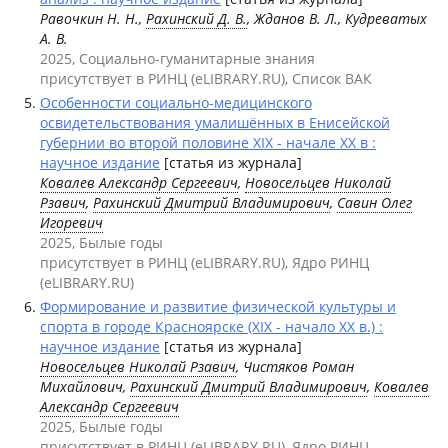
Равочкин Н. Н.,
Рахинский Д. В.
, Жданов В. Л., Кудреватых
А. В.
2025, Социально-гуманитарные знания
присутствует в РИНЦ (eLIBRARY.RU), Список ВАК
Особенности социально-медицинского
освидетельствования умалишённых в Енисейской
губернии во второй половине XIX - начале XX в :
научное издание
[статья из журнала]
Ковалев Александр Сергеевич
,
Новосельцев Николай
Рзавич
,
Рахинский Дмитрий Владимирович
,
Савин Олег
Игоревич
2025, Былые годы
присутствует в РИНЦ (eLIBRARY.RU), Ядро РИНЦ
(eLIBRARY.RU)
Формирование и развитие физической культуры и
спорта в городе Красноярске (ХIX - начало ХХ в.) :
научное издание
[статья из журнала]
Новосельцев Николай Рзавич
, Чистяков Роман
Михайлович,
Рахинский Дмитрий Владимирович
,
Ковалев
Александр Сергеевич
2025, Былые годы
присутствует в РИНЦ (eLIBRARY.RU), Ядро РИНЦ