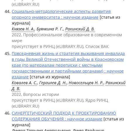
(eLIBRARY.RU)
Социально-методологические аспекты развития
опорного университета : научное издание
[статья из
журнала]
Князев Н. А.
, Буянкина Р. Г.,
Рахинский Д. В.
2022, Профессиональное образование в современном
мире
присутствует в РИНЦ (eLIBRARY.RU), Список ВАК
Повседневная жизнь и стратегия выживания инвалида
в годы Великой Отечественной войны в Красноярском
крае (по материалам переписки с местными
государственными и партийными органами) : научное
издание
[статья из журнала]
Ковалев А. С.
,
Гергилев Д. Н.
,
Новосельцев Н. Р.
,
Рахинский
Д. В.
2022, Вопросы истории
присутствует в РИНЦ (eLIBRARY.RU), Ядро РИНЦ
(eLIBRARY.RU)
СИНЕРГЕТИЧЕСКИЙ ПОДХОД К ПРОЕКТИРОВАНИЮ
СОДЕРЖАНИЯ ОБУЧЕНИЯ : научное издание
[статья из
журнала]
Лунева Татьяна Анатольевна, Лунев Владимир