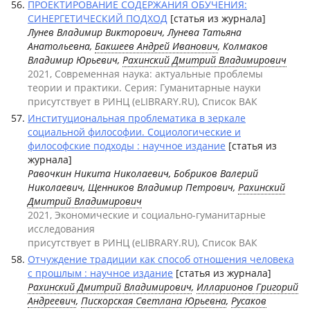
ПРОЕКТИРОВАНИЕ СОДЕРЖАНИЯ ОБУЧЕНИЯ:
СИНЕРГЕТИЧЕСКИЙ ПОДХОД
[статья из журнала]
Лунев Владимир Викторович, Лунева Татьяна
Анатольевна,
Бакшеев Андрей Иванович
, Колмаков
Владимир Юрьевич,
Рахинский Дмитрий Владимирович
2021, Современная наука: актуальные проблемы
теории и практики. Серия: Гуманитарные науки
присутствует в РИНЦ (eLIBRARY.RU), Список ВАК
Институциональная проблематика в зеркале
социальной философии. Социологические и
философские подходы : научное издание
[статья из
журнала]
Равочкин Никита Николаевич, Бобриков Валерий
Николаевич, Щенников Владимир Петрович,
Рахинский
Дмитрий Владимирович
2021, Экономические и социально-гуманитарные
исследования
присутствует в РИНЦ (eLIBRARY.RU), Список ВАК
Отчуждение традиции как способ отношения человека
с прошлым : научное издание
[статья из журнала]
Рахинский Дмитрий Владимирович
,
Илларионов Григорий
Андреевич
,
Пискорская Светлана Юрьевна
,
Русаков