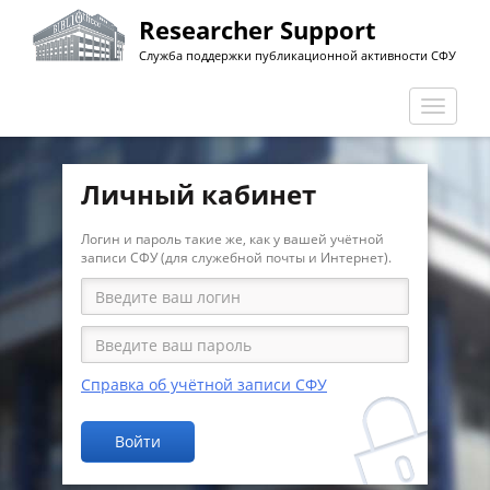
Перейти
Researcher Support
к
Служба поддержки публикационной активности СФУ
основному
содержанию
Перекл
навига
Личный кабинет
Логин и пароль такие же, как у вашей учётной
записи СФУ (для служебной почты и Интернет).
Справка об учётной записи СФУ
Войти