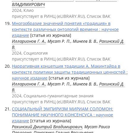
ВЛАДИМИРОВИЧ
2024, Клио
присутствует в РИНЦ (eLIBRARY.RU), Список ВАК
Многообразие значений понятия «традиция» в
контексте различных онтологий времени : научное
издание
[статья из журнала]
Илларионов Г. А.
, Мусат Р. П., Минеев В. В.,
Рахинский Д.
В.
2024, Социология
присутствует в РИНЦ (eLIBRARY.RU), Список ВАК
Нарративная концепция традиции А. Макинтайра в
контексте политики защиты традиционных ценностей :
научное издание
[статья из журнала]
Илларионов Г. А.
, Мусат Р. П., Минеев В. В.,
Рахинский Д.
В.
2024, Социально-гуманитарные знания
присутствует в РИНЦ (eLIBRARY.RU), Список ВАК
СОЦИАЛЬНЫЙ ЭМПИРИЗМ МИРИАМ СОЛОМОН:
ПОНИМАНИЕ НАУЧНОГО КОНСЕНСУСА : научное
издание
[статья из журнала]
Рахинский Дмитрий Владимирович
, Мусат Раиса
Павловна, Панасенко Галина Васильевна