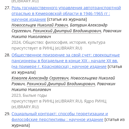
(eLIBRARY.RU)
Роль государственного управления автотранспортной
отраслью в Кемеровской области в 1946-1965 гг :
научное издание
[статья из журнала]
Новосельцев Николай Рзавич
, Батурин Александр
Сергеевич,
Рахинский Дмитрий Владимирович
, Равочкин
Никита Николаевич
2024, Общество: философия, история, культура
присутствует в РИНЦ (eLIBRARY.RU)
Общественное призрение за свой счет: своекоштные
пансионеры в богадельне в конце XIX - начале XX вв.
(на примере г. Красноярска) : научное издание
[статья
из журнала]
Ковалев Александр Сергеевич
, Новосельцевa Николай
Рзавич,
Рахинский Дмитрий Владимирович
, Равочкин
Никита Николаевич
2023, Былые годы
присутствует в РИНЦ (eLIBRARY.RU), Ядро РИНЦ
(eLIBRARY.RU)
Социальный контракт: способы теоретизации и
философские перспективы : научное издание
[статья из
журнала]