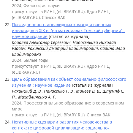
2024, Философия науки
присутствует в РИНЦ (eLIBRARY.RU), Ядро РИНЦ
(eLIBRARY.RU), Список ВАК
Повседневность инвалидных команд и военных
инвалидов в XIX в. (на материалах Томской губернии) :
научное издание
[статья из журнала]
Ковалев Александр Сергеевич
,
Новосельцев Николай
Рзавич
,
Рахинский Дмитрий Владимирович
,
Савина Элла
Владимировна
2024, Былые годы
присутствует в РИНЦ (eLIBRARY.RU), Ядро РИНЦ
(eLIBRARY.RU)
Цель образования как объект социально-философского
изучения : научное издание
[статья из журнала]
Рахинский Д. В.
, Панасенко Г. В., Минеев В. В., Штумпф С.
П., Михайличенко А. Г.
2024, Профессиональное образование в современном
мире
присутствует в РИНЦ (eLIBRARY.RU), Список ВАК
Негативные сценарии развития человечества в
контексте цифровой цивилизации: социально-