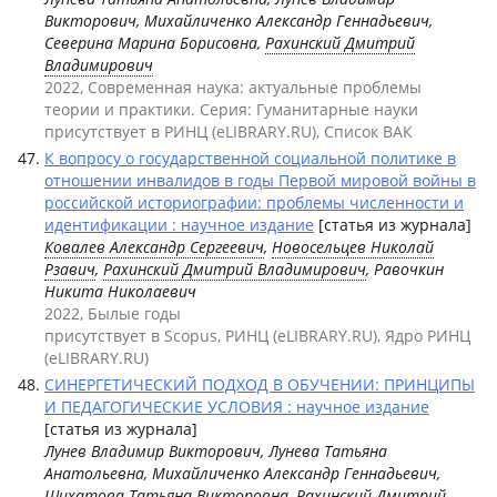
Викторович, Михайличенко Александр Геннадьевич,
Северина Марина Борисовна,
Рахинский Дмитрий
Владимирович
2022, Современная наука: актуальные проблемы
теории и практики. Серия: Гуманитарные науки
присутствует в РИНЦ (eLIBRARY.RU), Список ВАК
К вопросу о государственной социальной политике в
отношении инвалидов в годы Первой мировой войны в
российской историографии: проблемы численности и
идентификации : научное издание
[статья из журнала]
Ковалев Александр Сергеевич
,
Новосельцев Николай
Рзавич
,
Рахинский Дмитрий Владимирович
, Равочкин
Никита Николаевич
2022, Былые годы
присутствует в Scopus, РИНЦ (eLIBRARY.RU), Ядро РИНЦ
(eLIBRARY.RU)
СИНЕРГЕТИЧЕСКИЙ ПОДХОД В ОБУЧЕНИИ: ПРИНЦИПЫ
И ПЕДАГОГИЧЕСКИЕ УСЛОВИЯ : научное издание
[статья из журнала]
Лунев Владимир Викторович, Лунева Татьяна
Анатольевна, Михайличенко Александр Геннадьевич,
Шихатова Татьяна Викторовна,
Рахинский Дмитрий