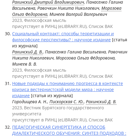
Рахинский Дмитрий Владимирович
, Панасенко Галина
Васильевна, Равочкин Никита Николаевич,
Морозова
Ольга Федоровна
, Минеев Валерий Валерьевич
2023, Философская мысль
присутствует в РИНЦ (eLIBRARY.RU), Список ВАК
Социальный контракт: способы теоретизации и
философские перспективы? : научное издание
[статья
из журнала]
Рахинский Д. В.
, Панасенко Галина Васильевна, Равочкин
Никита Николаевич, Морозова Ольга Фёдоровона,
Минеев В. В.
2023, Философская мысль
присутствует в РИНЦ (eLIBRARY.RU), Список ВАК
Новые подходы к пониманию прогресса в контексте
кризиса вестернистской модели мира : научное
издание
[статья из журнала]
Городищева А. Н.,
Пискорская С. Ю.
,
Рахинский Д. В.
2023, Вестник Бурятского государственного
университета
присутствует в РИНЦ (eLIBRARY.RU), Список ВАК
ПЕДАГОГИЧЕСКАЯ СИНЕРГЕТИКА И СПОСОБ
ДИАЛЕКТИЧЕСКОГО ОБУЧЕНИЯ: СИНТЕЗ ПОДХОДОВ :