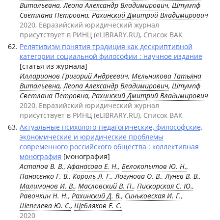
Витальевна
,
Леопа Александр Владимирович
, Штумпф
Светлана Петровна,
Рахинский Дмитрий Владимирович
2020, Евразийский юридический журнал
присутствует в РИНЦ (eLIBRARY.RU), Список ВАК
Релятивизм понятия традиция как дескриптивной
категории социальной философии : научное издание
[статья из журнала]
Илларионов Григорий Андреевич
,
Мельникова Татьяна
Витальевна
,
Леопа Александр Владимирович
, Штумпф
Светлана Петровна,
Рахинский Дмитрий Владимирович
2020, Евразийский юридический журнал
присутствует в РИНЦ (eLIBRARY.RU), Список ВАК
Актуальные психолого-педагогические, философские,
экономические и юридические проблемы
современного российского общества : коллективная
монография
[монография]
Астапов В. В.,
Афанасова Е. Н.
,
Белокопытов Ю. Н.
,
Панасенко Г. В.,
Король Л. Г.
, Логунова О. В., Лунев В. В.,
Малимонов И. В.
,
Масловский В. П.
,
Пискорская С. Ю.
,
Равочкин Н. Н.,
Рахинский Д. В.
,
Синьковская И. Г.
,
Шепелева Ю. С.
,
Щебляков Е. С.
2020