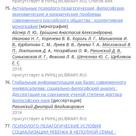
присутствует в РИНЦ (eLIBRARY.RU), Список ВАК
Актуальные психолого-педагогические, философские,
экономические и юридические проблемы
современного российского общества : коллективная
монография
[монография]
Айснер Л. Ю.
,
Ерошина Анастасия Александровна
,
Иванова Н. Г.
, Коренева В. В.,
Король Л. Г.
,
Малимонов И.
В.
, Курбатова С. М., Лунев В. В., Лунева Т. А.,
Масловский В.
П.
, Локтионов Д. А., Нескрябина О. Ф.,
Рахинский Д. В.
,
Синьковская И. Г.
, Фомина Л. В.,
Шепелева Ю. С.
,
Щебляков
Е. С.
2018
присутствует в РИНЦ (eLIBRARY.RU)
Глобальная информатизация как базис современного
универсализма: социально-философский анализ :
Диссертация на соискание ученой степени доктора
философских наук
[диссертация]
Рахинский Дмитрий Владимирович
2018
присутствует в РИНЦ (eLIBRARY.RU)
ПСИХОЛОГО-ПЕДАГОГИЧЕСКИЕ УСЛОВИЯ
СОЦИАЛИЗАЦИИ РЕБЁНКА В НЕПОЛНОЙ СЕМЬЕ :