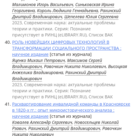
Малимонов Игорь Васильевич
,
Синьковская Ирина
Георгиевна
,
Король Людмила Геннадьевна
,
Рахинский
Дмитрий Владимирович
,
Шепелева Юлия Сергеевна
2023, Современная наука: актуальные проблемы
теории и практики. Серия: Познание
присутствует в РИНЦ (eLIBRARY.RU), Список ВАК
РОЛЬ НОВЕЙШИХ ЦИФРОВЫХ ТЕХНОЛОГИЙ В
ТРАНСФОРМАЦИИ СОЦИАЛЬНОГО ПРОСТРАНСТВА :
научное издание
[статья из журнала]
Яценко Михаил Петрович
,
Максимов Сергей
Владимирович
, Равочкин Никита Николаевич, Высоцкая
Анжелика Владимировна,
Рахинский Дмитрий
Владимирович
2023, Современная наука: актуальные проблемы
теории и практики. Серия: Познание
присутствует в РИНЦ (eLIBRARY.RU), Список ВАК
Расквартирование инвалидной команды в Красноярске
в 1820-х гг.: опыт микроисторического анализа :
научное издание
[статья из журнала]
Ковалев Александр Сергеевич
,
Новосельцев Николай
Рзавич
,
Рахинский Дмитрий Владимирович
, Равочкин
Никита Николаевич