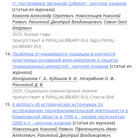
гг. (на примере Западной Сибири) : научное издание
[статья из журнала]
Ковалев Александр Сергеевич
,
Новосельцев Николай
Рзавич
,
Рахинский Дмитрий Владимирович
,
Савин Олег
Игоревич
2025, Былые годы
присутствует в РИНЦ (eLIBRARY.RU), Ядро РИНЦ
(eLIBRARY.RU)
Проблема отчуждаемости традиции в контексте
культурных оснований воук-идеологии и защиты
традиционных ценностей : научное издание
[статья из
журнала]
Илларионов Г. А.
,
Кудашов В. И.
, Нескрябина О. Ф.,
Рахинский Д. В.
2025, Социально-гуманитарные знания
присутствует в РИНЦ (eLIBRARY.RU), Список ВАК
К вопросу об исторических источниках по
исследованию предпринимательской деятельности в
Кемеровской области в 1990-е - первое десятилетие
2000-х гг : научное издание
[статья из журнала]
Новосельцев Николай Рзавич
,
Пфаненштиль Иван
Алексеевич
,
Рахинский Дмитрий Владимирович
,