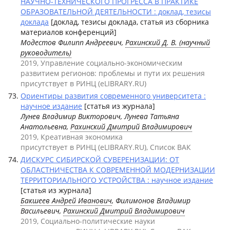
НАУЧНО-ТЕХНИЧЕСКОГО ПРОГРЕССА В ПРАКТИКЕ
ОБРАЗОВАТЕЛЬНОЙ ДЕЯТЕЛЬНОСТИ : доклад, тезисы
доклада
[доклад, тезисы доклада, статья из сборника
материалов конференций]
Модестов Филипп Андреевич,
Рахинский Д. В. (научный
руководитель)
2019, Управление социально-экономическим
развитием регионов: проблемы и пути их решения
присутствует в РИНЦ (eLIBRARY.RU)
Ориентиры развития современного университета :
научное издание
[статья из журнала]
Лунев Владимир Викторович, Лунева Татьяна
Анатольевна,
Рахинский Дмитрий Владимирович
2019, Креативная экономика
присутствует в РИНЦ (eLIBRARY.RU), Список ВАК
ДИСКУРС СИБИРСКОЙ СУВЕРЕНИЗАЦИИ: ОТ
ОБЛАСТНИЧЕСТВА К СОВРЕМЕННОЙ МОДЕРНИЗАЦИИ
ТЕРРИТОРИАЛЬНОГО УСТРОЙСТВА : научное издание
[статья из журнала]
Бакшеев Андрей Иванович
, Филимонов Владимир
Васильевич,
Рахинский Дмитрий Владимирович
2019, Социально-политические науки