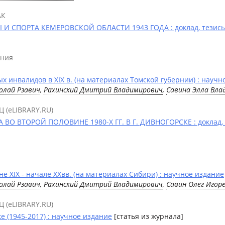
АК
 СПОРТА КЕМЕРОВСКОЙ ОБЛАСТИ 1943 ГОДА : доклад, тезисы
ения
 инвалидов в XIX в. (на материалах Томской губернии) : научн
олай Рзавич
,
Рахинский Дмитрий Владимирович
,
Савина Элла Вла
Ц (eLIBRARY.RU)
О ВТОРОЙ ПОЛОВИНЕ 1980-Х ГГ. В Г. ДИВНОГОРСКЕ : доклад, 
 XIX - начале XXвв. (на материалах Сибири) : научное издание
олай Рзавич
,
Рахинский Дмитрий Владимирович
,
Савин Олег Игор
Ц (eLIBRARY.RU)
 (1945-2017) : научное издание
[статья из журнала]