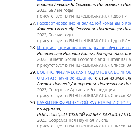
Ковалев Александр Сергеевич
,
Новосельцев Ник
2023, Былые годы
присутствует в РИНЦ (eLIBRARY.RU), Ядро РИН
Расквартирование инвалидной команды в Крас
Ковалев Александр Сергеевич
,
Новосельцев Ник
2023, Былые годы
присутствует в РИНЦ (eLIBRARY.RU), Ядро РИН
История формирования парка автобусов и сп
Новосельцев Николай Рзавич
, Батурин Алексан
2023, Bulletin Social-Economic and Humanitari
присутствует в РИНЦ (eLIBRARY.RU), Список В
ВОЕННО-ФИЗИЧЕСКАЯ ПОДГОТОВКА ВОИНОВ-
ОКРУГА) : научное издание
[статья из журнал
Ростов Николай Дмитриевич,
Новосельцев Ни
2023, Северные Архивы и Экспедиции
присутствует в РИНЦ (eLIBRARY.RU), Список В
РАЗВИТИЕ ФИЗИЧЕСКОЙ КУЛЬТУРЫ И СПОРТА 
из журнала]
НОВОСЕЛЬЦЕВ НИКОЛАЙ РЗАВИЧ
, КАРЕЛИН АНТ
2023, Современная научная мысль
присутствует в РИНЦ (eLIBRARY.RU), Список В