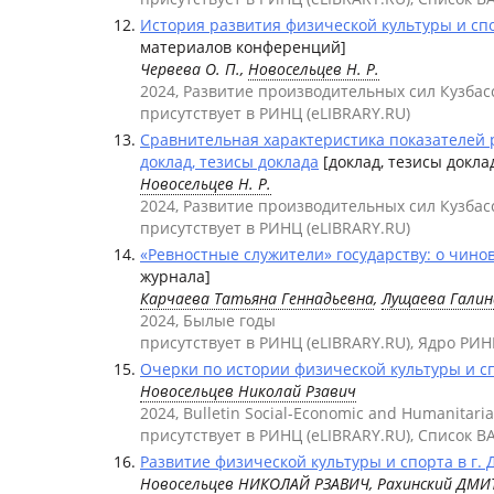
История развития физической культуры и спор
материалов конференций]
Червева О. П.,
Новосельцев Н. Р.
2024, Развитие производительных сил Кузбас
присутствует в РИНЦ (eLIBRARY.RU)
Сравнительная характеристика показателей ра
доклад, тезисы доклада
[доклад, тезисы докла
Новосельцев Н. Р.
2024, Развитие производительных сил Кузбас
присутствует в РИНЦ (eLIBRARY.RU)
«Ревностные служители» государству: о чинов
журнала]
Карчаева Татьяна Геннадьевна
,
Лущаева Галин
2024, Былые годы
присутствует в РИНЦ (eLIBRARY.RU), Ядро РИН
Очерки по истории физической культуры и сп
Новосельцев Николай Рзавич
2024, Bulletin Social-Economic and Humanitari
присутствует в РИНЦ (eLIBRARY.RU), Список В
Развитие физической культуры и спорта в г. 
Новосельцев НИКОЛАЙ РЗАВИЧ
,
Рахинский ДМ