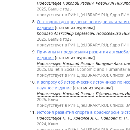
Новосельцев Николай Рзавич
, Равочкин Никит
2025, Былые годы
присутствует в РИНЦ (eLIBRARY.RU), Ядро РИН
От сторожа до продавца: повседневная занят
издание
[статья из журнала]
Ковалев Александр Сергеевич
,
Новосельцев Ник
2025, Былые годы
присутствует в РИНЦ (eLIBRARY.RU), Ядро РИН
Причины и предпосылки развития автомобильн
издание
[статья из журнала]
Новосельцев Николай Рзавич
, Батурин Алексан
2025, Bulletin Social-Economic and Humanitari
присутствует в РИНЦ (eLIBRARY.RU), Список В
К вопросу об исторических источниках по ис
научное издание
[статья из журнала]
Новосельцев Николай Рзавич
,
Пфаненштиль Ив
2025, Клио
присутствует в РИНЦ (eLIBRARY.RU), Список В
История развития спорта в Красноярске (ист
Новосельцев Н. Р.
,
Ковалев А. С.
,
Павлова И. П.
,
2024, Клио
присутствует в РИНЦ (eLIBRARY.RU), Список В