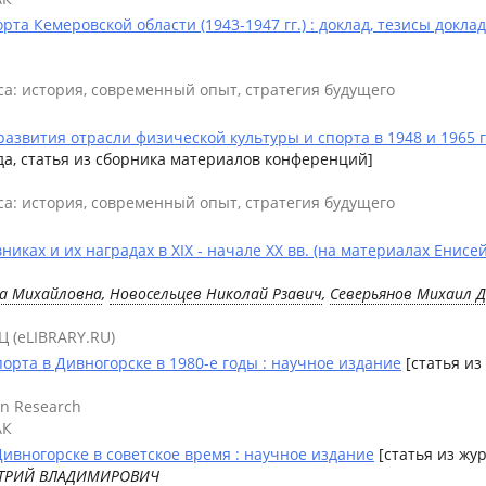
та Кемеровской области (1943-1947 гг.) : доклад, тезисы докла
са: история, современный опыт, стратегия будущего
звития отрасли физической культуры и спорта в 1948 и 1965 гг
да, статья из сборника материалов конференций]
са: история, современный опыт, стратегия будущего
никах и их наградах в XIX - начале ХХ вв. (на материалах Енисе
а Михайловна
,
Новосельцев Николай Рзавич
,
Северьянов Михаил 
Ц (eLIBRARY.RU)
орта в Дивногорске в 1980-е годы : научное издание
[статья из
an Research
АК
Дивногорске в советское время : научное издание
[статья из жу
ИТРИЙ ВЛАДИМИРОВИЧ