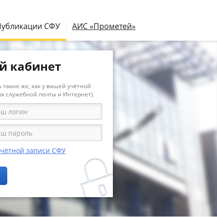
Публикации СФУ
АИС «Прометей»
й кабинет
 такие же, как у вашей учётной
ля служебной почты и Интернет).
учётной записи СФУ