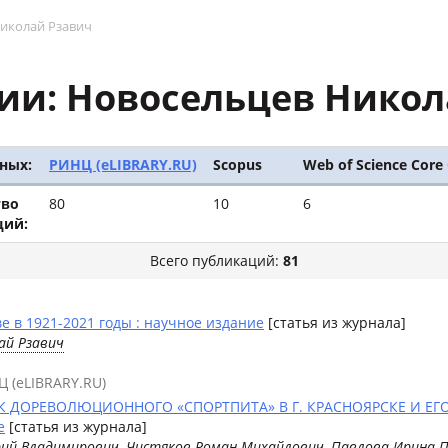
иколай Рзавич
ии: Новосельцев Никол
ных:
РИНЦ (eLIBRARY.RU)
Scopus
Web of Science Core 
тво
80
10
6
ций:
Всего публикаций:
81
е в 1921-2021 годы : научное издание
[статья из журнала]
ай Рзавич
Ц (eLIBRARY.RU)
 ДОРЕВОЛЮЦИОННОГО «СПОРТПИТА» В Г. КРАСНОЯРСКЕ И ЕГ
е
[статья из журнала]
рий Владимирович
, Чистяков Роман Михайлович,
Павлова Ирина 