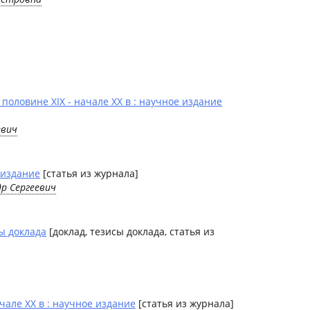
оловине XIX - начале XX в : научное издание
евич
 издание
[статья из журнала]
др Сергеевич
ы доклада
[доклад, тезисы доклада, статья из
але XX в : научное издание
[статья из журнала]