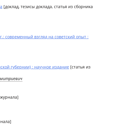
да
[доклад, тезисы доклада, статья из сборника
.: современный взгляд на советский опыт :
йской губернии) : научное издание
[статья из
Дмитриевич
 журнала]
рнала]