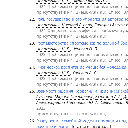
Новосельцев Н. Р.
,
Пфаненштиль И. А.
2024, Проблемы социально-экономического 
присутствует в РИНЦ (eLIBRARY.RU), Список В
Роль государственного управления автотранс
Новосельцев Николай Рзавич
, Батурин Алексан
2024, Общество: философия, история, культур
присутствует в РИНЦ (eLIBRARY.RU)
Рост мастерства спортсменов по вольной борь
Новосельцев Н. Р.
, Червева О. П.
2023, Проблемы социально-экономического 
присутствует в РИНЦ (eLIBRARY.RU), Список В
Физическое воспитание учащейся молодежи в
Новосельцев Н. Р.
, Карелин А. С.
2023, Проблемы социально-экономического 
присутствует в РИНЦ (eLIBRARY.RU), Список В
Взаимоотношения Норвегии и Приенисейской С
Аксенова Марина Николаевна
,
Ахтамов Е. А.
,
Д
Александровна
,
Посыпайко Ю. А.
,
Седельников 
2023
присутствует в РИНЦ (eLIBRARY.RU)
Разрушение семейной модели помощи и поддер
научное издание
[статья из журнала]