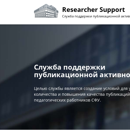
Перейти
Researcher Support
к
основному
Служба поддержки публикационной актив
содержанию
Служба поддержки
публикационной активно
Целью службы является создание условий для
количества и повышения качества публикаций
педагогических работников СФУ.