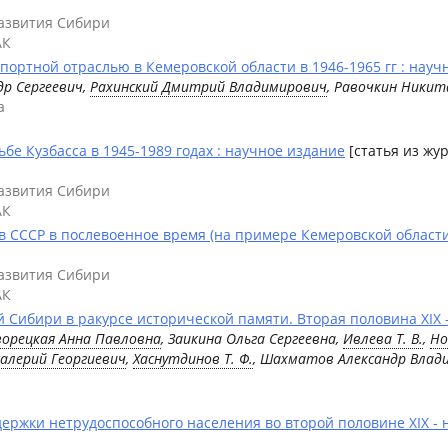
развития Сибири
АК
портной отраслью в Кемеровской области в 1946-1965 гг : науч
др Сергеевич,
Рахинский Дмитрий Владимирович
, Равочкин Никит
а
бе Кузбасса в 1945-1989 годах : научное издание
[статья из жу
развития Сибири
АК
 СССР в послевоенное время (на примере Кемеровской области
развития Сибири
АК
ибири в ракурсе исторической памяти. Вторая половина XIX – 
ворецкая Анна Павловна
, Заикина Ольга Сергеевна,
Ивлева Т. В.
,
Но
Валерий Георгиевич
,
Хаснутдинов Т. Ф.
, Шахматов Александр Влад
жки нетрудоспособного населения во второй половине XIX - нач