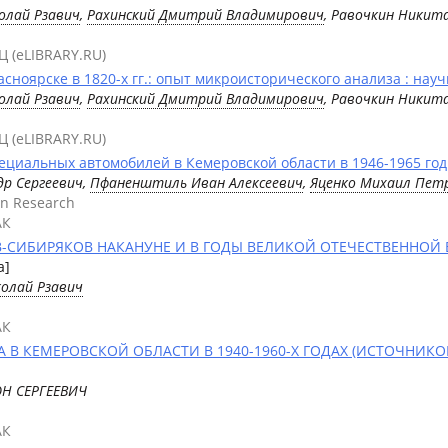
олай Рзавич
,
Рахинский Дмитрий Владимирович
, Равочкин Никит
Ц (eLIBRARY.RU)
ноярске в 1820-х гг.: опыт микроисторического анализа : нау
олай Рзавич
,
Рахинский Дмитрий Владимирович
, Равочкин Никит
Ц (eLIBRARY.RU)
ециальных автомобилей в Кемеровской области в 1946-1965 год
др Сергеевич,
Пфаненштиль Иван Алексеевич
,
Яценко Михаил Пет
an Research
АК
СИБИРЯКОВ НАКАНУНЕ И В ГОДЫ ВЕЛИКОЙ ОТЕЧЕСТВЕННОЙ 
а]
колай Рзавич
АК
В КЕМЕРОВСКОЙ ОБЛАСТИ В 1940-1960-Х ГОДАХ (ИСТОЧНИКОВ
ОН СЕРГЕЕВИЧ
АК