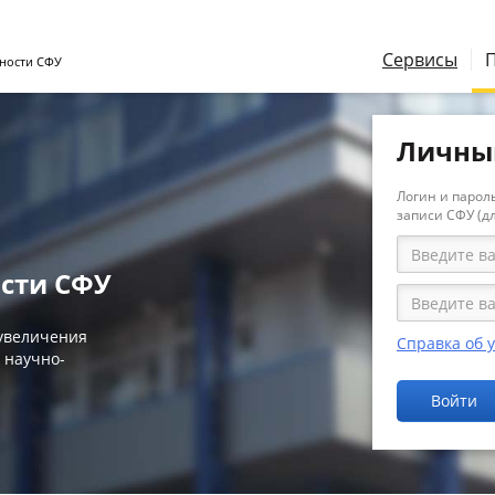
Сервисы
ности СФУ
Личны
Логин и пароль
записи СФУ (д
сти СФУ
 увеличения
Справка об 
 научно-
Войти