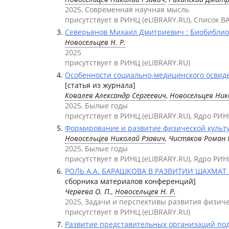
2025, Современная научная мысль
присутствует в РИНЦ (eLIBRARY.RU), Список В
Северьянов Михаил Дмитриевич : Биобибли
Новосельцев Н. Р.
2025
присутствует в РИНЦ (eLIBRARY.RU)
Особенности социально-медицинского освидет
[статья из журнала]
Ковалев Александр Сергеевич
,
Новосельцев Ник
2025, Былые годы
присутствует в РИНЦ (eLIBRARY.RU), Ядро РИН
Формирование и развитие физической культуры
Новосельцев Николай Рзавич
, Чистяков Роман
2025, Былые годы
присутствует в РИНЦ (eLIBRARY.RU), Ядро РИН
РОЛЬ А.А. БАРАШКОВА В РАЗВИТИИ ШАХМАТ В
сборника материалов конференций]
Червева О. П.,
Новосельцев Н. Р.
2025, Задачи и перспективы развития физиче
присутствует в РИНЦ (eLIBRARY.RU)
Развитие представительных организаций подд