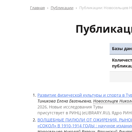
Главная
Публикации
Публикации: Новосельцев Н
Публикац
Базы дан
Количес
публика
Развитие физической культуры и спорта в Тув
Тиникова Елена Евгеньевна,
Новосельцев Никол
2026, Новые исследования Тувы
присутствует в РИНЦ (eLIBRARY.RU), Ядро РИН
ВОЛШЕБНЫЕ ПИЛЮЛИ ОТ ОЖИРЕНИЯ. РЫНОК
«СОКОЛ» В 1910-1914 ГОДЫ : научное издани
Новосельцев Николай Рзавич
,
Рахинский Дмит