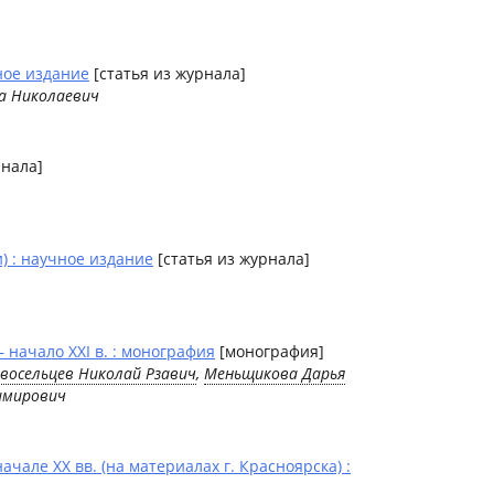
ное издание
[статья из журнала]
а Николаевич
рнала]
) : научное издание
[статья из журнала]
начало XXI в. : монография
[монография]
восельцев Николай Рзавич
,
Меньщикова Дарья
имирович
але XX вв. (на материалах г. Красноярска) :