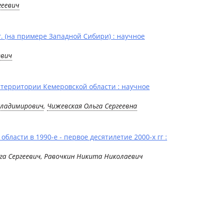
геевич
г. (на примере Западной Сибири) : научное
евич
 территории Кемеровской области : научное
Владимирович
,
Чижевская Ольга Сергеевна
ласти в 1990-е - первое десятилетие 2000-х гг :
ьга Сергеевич, Равочкин Никита Николаевич
]