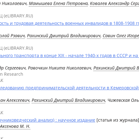
а Николаевич,
Мамышева Елена Петровна
,
Ковалев Александр Сер
Ц (eLIBRARY.RU)
ость и трудовая деятельность военных инвалидов в 1808-1908 г
олай Рзавич
,
Рахинский Дмитрий Владимирович
,
Савин Олег Игор
Ц (eLIBRARY.RU)
ого транспорта в конце XIX - начале 1940-х годов в СССР и на
др Сергеевич, Равочкин Никита Николаевич,
Рахинский Дмитрий 
an Research
АК
следованию предпринимательской деятельности в Кемеровской об
ан Алексеевич
,
Рахинский Дмитрий Владимирович
, Чижевская Ол
АК
очниковедческий анализ) : научное издание
[статья из журнала
Аксенова М. Н.
АК