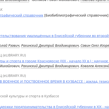
АК
ографический справочник
[Биобиблиографический справочник]
ельствования умалишённых в Енисейской губернии во второй п
олай Рзавич
,
Рахинский Дмитрий Владимирович
,
Савин Олег Игор
Ц (eLIBRARY.RU)
 и спорта в городе Красноярске (ХIX - начало ХХ в.) : научное
 Михайлович,
Рахинский Дмитрий Владимирович
,
Ковалев Алексан
Ц (eLIBRARY.RU)
 ВОЕННОЕ И ПОСТВОЕННОЕ ВРЕМЯ В КУЗБАССЕ : доклад, тезис
ской культуры и спорта в Кузбассе
ержки предпринимательства в Енисейской губернии в XIX - нач