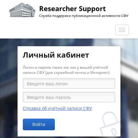
Перейти
Researcher Support
к
Служба поддержки публикационной активности СФУ
основному
содержанию
Перекл
навига
Личный кабинет
Логин и пароль такие же, как у вашей учётной
записи СФУ (для служебной почты и Интернет).
Справка об учётной записи СФУ
Войти