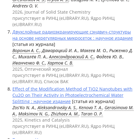
Andreev O. V.
2026, Journal of Solid State Chemistry
присутствует в РИНЦ (eLIBRARY.RU), Ядро РИНЦ
(eLIBRARY.RU)
Двухслойные радиоэкранирующие сэндвич-структуры
на основе нерегулярных микросеток : научное издание
[статья из журнала]
Воронин А. С.
, Дамарацкий И. А., Макеев М. О., Рыженко Д.
С., Михалёв П. А.,
Александровский А. С.
, Фадеев Ю. В.,
Иванченко Ф. С.
,
Хартов С. В.
2025, Оптический журнал
присутствует в РИНЦ (eLIBRARY.RU), Ядро РИНЦ
(eLIBRARY.RU), Список ВАК
Effect of the Modification Method of TiO2 Nanotubes with
Cu2O on Their Activity in Photoelectrochemical Water
Splitting : научное издание
[статья из журнала]
Zos'Ko N. A.,
Aleksandrovsky A. S.
,
Kenova T. A.
,
Gerasimova M.
A.
,
Maksimov N. G.
,
Zhizhaev A. M.
,
Taran O. P.
2025, Kinetics and Catalysis
присутствует в РИНЦ (eLIBRARY.RU), Ядро РИНЦ
(eLIBRARY.RU)