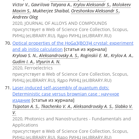
Victor V., Gavrilova Tatyana A.,
Krylov Aleksandr S.
,
Molokeev
Maxim S.
, Mukherjee Shaibal,
Oreshonkov Aleksandr S.
,
Andreev Oleg
2020, JOURNAL OF ALLOYS AND COMPOUNDS
присутствует в Web of Science Core Collection, Scopus,
РИНЦ (eLIBRARY.RU), Ядро РИНЦ (eLIBRARY.RU)
Optical properties of the HoGa3(BO3)4 crystal: experiment
and ab initio calculation
[статья из журнала]
Krylova S. N.,
Aleksandrovsky A. S.
, Roginskii E. M., Krylov A. A.,
Gudim I. A.
,
Vtyurin A. N.
2020, Ferroelectrics
присутствует в Web of Science Core Collection, Scopus,
РИНЦ (eLIBRARY.RU), Ядро РИНЦ (eLIBRARY.RU)
Laser-induced self-assembly of quantum dots:
Deterministic case versus brownian case : научное
издание
[статья из журнала]
Tsipotan A. S.
,
Tkachenko V. A.
,
Aleksandrovsky A. S.
,
Slabko V.
V.
2020, Photonics and Nanostructures - Fundamentals and
Applications
присутствует в Web of Science Core Collection, Scopus,
РИНЦ (eLIBRARY.RU), Ядро РИНЦ (eLIBRARY.RU)