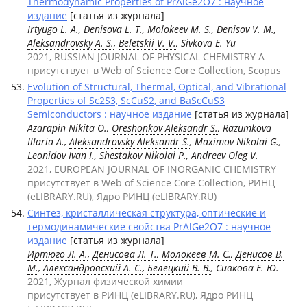
Thermodynamic Properties of PrAlGe2O7 : научное
издание
[статья из журнала]
Irtyugo L. A.
,
Denisova L. T.
,
Molokeev M. S.
,
Denisov V. M.
,
Aleksandrovsky A. S.
,
Beletskii V. V.
, Sivkova E. Yu
2021, RUSSIAN JOURNAL OF PHYSICAL CHEMISTRY A
присутствует в Web of Science Core Collection, Scopus
Evolution of Structural, Thermal, Optical, and Vibrational
Properties of Sc2S3, ScCuS2, and BaScCuS3
Semiconductors : научное издание
[статья из журнала]
Azarapin Nikita O.,
Oreshonkov Aleksandr S.
, Razumkova
Illaria A.,
Aleksandrovsky Aleksandr S.
, Maximov Nikolai G.,
Leonidov Ivan I.,
Shestakov Nikolai P.
, Andreev Oleg V.
2021, EUROPEAN JOURNAL OF INORGANIC CHEMISTRY
присутствует в Web of Science Core Collection, РИНЦ
(eLIBRARY.RU), Ядро РИНЦ (eLIBRARY.RU)
Синтез, кристаллическая структура, оптические и
термодинамические свойства PrAlGe2O7 : научное
издание
[статья из журнала]
Иртюго Л. А.
,
Денисова Л. Т.
,
Молокеев М. С.
,
Денисов В.
М.
,
Александровский А. С.
,
Белецкий В. В.
, Сивкова Е. Ю.
2021, Журнал физической химии
присутствует в РИНЦ (eLIBRARY.RU), Ядро РИНЦ