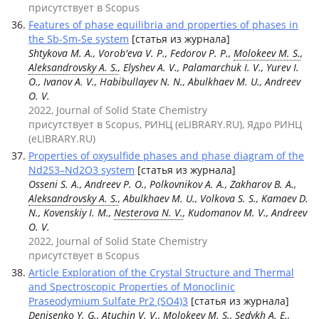
присутствует в Scopus
Features of phase equilibria and properties of phases in
the Sb-Sm-Se system
[статья из журнала]
Shtykova M. A., Vorob'eva V. P., Fedorov P. P.,
Molokeev M. S.
,
Aleksandrovsky A. S.
, Elyshev A. V., Palamarchuk I. V., Yurev I.
O., Ivanov A. V., Habibullayev N. N., Abulkhaev M. U., Andreev
O. V.
2022, Journal of Solid State Chemistry
присутствует в Scopus, РИНЦ (eLIBRARY.RU), Ядро РИНЦ
(eLIBRARY.RU)
Properties of oxysulfide phases and phase diagram of the
Nd2S3–Nd2O3 system
[статья из журнала]
Osseni S. А., Andreev P. O., Polkovnikov A. A., Zakharov B. A.,
Aleksandrovsky A. S.
, Abulkhaev M. U., Volkova S. S., Kamaev D.
N., Kovenskiy I. M.,
Nesterova N. V.
, Kudomanov M. V., Andreev
O. V.
2022, Journal of Solid State Chemistry
присутствует в Scopus
Article Exploration of the Crystal Structure and Thermal
and Spectroscopic Properties of Monoclinic
Praseodymium Sulfate Pr2 (SO4)3
[статья из журнала]
Denisenko Y. G., Atuchin V. V.,
Molokeev M. S.
, Sedykh A. E.,