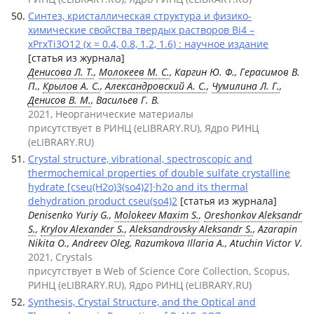
Синтез, кристаллическая структура и физико-
химические свойства твердых растворов Bi4 –
xPrxTi3O12 (x = 0.4, 0.8, 1.2, 1.6) : научное издание
[статья из журнала]
Денисова Л. Т.
,
Молокеев М. С.
, Каргин Ю. Ф., Герасимов В.
П.,
Крылов А. С.
,
Александровский А. С.
,
Чумилина Л. Г.
,
Денисов В. М.
, Васильев Г. В.
2021, Неорганические материалы
присутствует в РИНЦ (eLIBRARY.RU), Ядро РИНЦ
(eLIBRARY.RU)
Crystal structure, vibrational, spectroscopic and
thermochemical properties of double sulfate crystalline
hydrate [cseu(H2o)3(so4)2]·h2o and its thermal
dehydration product cseu(so4)2
[статья из журнала]
Denisenko Yuriy G.,
Molokeev Maxim S.
,
Oreshonkov Aleksandr
S.
,
Krylov Alexander S.
,
Aleksandrovsky Aleksandr S.
, Azarapin
Nikita O., Andreev Oleg, Razumkova Illaria A., Atuchin Victor V.
2021, Crystals
присутствует в Web of Science Core Collection, Scopus,
РИНЦ (eLIBRARY.RU), Ядро РИНЦ (eLIBRARY.RU)
Synthesis, Crystal Structure, and the Optical and