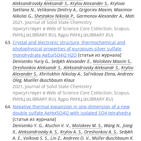
Aleksandrovsky Aleksandr S.
,
Krylov Alexander S.
, Krylova
Svetlana N., Velikanov Dmitriy A., Grigoriev Maxim, Maximov
Nikolai G.,
Shestakov Nikolai P.
, Garmonov Alexander A., Mati
2021, Journal of Solid State Chemistry
присутствует в Web of Science Core Collection, Scopus,
РИНЦ (eLIBRARY.RU), Ядро РИНЦ (eLIBRARY.RU)
Crystal and electronic structure, thermochemical and
photophysical properties of europium-silver sulfate
monohydrate AgEu(SO4)2·H2O
[статья из журнала]
Denisenko Yuriy G., Sedykh Alexander E.,
Molokeev Maxim S.
,
Oreshonkov Aleksandr S.
,
Aleksandrovsky Aleksandr S.
,
Krylov
Alexander S.
, Khritokhin Nikolay A., Sal'nikova Elena, Andreev
Oleg, Mueller-Buschbaum Klaus
2021, Journal of Solid State Chemistry
присутствует в Web of Science Core Collection, Scopus,
РИНЦ (eLIBRARY.RU), Ядро РИНЦ (eLIBRARY.RU)
Negative thermal expansion in one-dimension of a new
double sulfate AgHo(SO4)2 with isolated SO4 tetrahedra
[статья из журнала]
Denisenko Y. G., Atuchin V. V.,
Molokeev M. S.
, Wang N., Jiang
X.,
Aleksandrovsky A. S.
,
Krylov A. S.
,
Oreshonkov A. S.
, Sedykh
A. E., Volkova S. S., Lin Z., Andreev O. V., Müller-Buschbaum K.