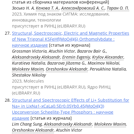
статья из сборника материалов конференций]
Зосько Н. А,
Кенова Т. А.
,
Александровский А. С.
,
Таран О. П.
2023, Химия под знаком СИГМА: исследования,
инновации, технологии
присутствует в РИНЦ (eLIBRARY.RU)
Structural, Spectroscopic, Electric and Magnetic Properties
of New Trigonal K5FeHf(MoO4)(6) Orthomolybdate :
научное издание
[статья из журнала]
Grossman Victoria, Atuchin Victor, Bazarov Bair G.,
Aleksandrovsky Aleksandr
,
Eremin Evgeniy
,
Krylov Alexander
,
Kuratieva Natalia, Bazarova Jibzema G., Maximov Nikolai,
Molokeev Maxim
,
Oreshonkov Aleksandr
, Pervukhina Natalia,
Shestakov Nikolay
2023, Molecules
присутствует в РИНЦ (eLIBRARY.RU), Ядро РИНЦ
(eLIBRARY.RU)
Structural and Spectroscopic Effects of Li+ Substitution for
Na+ in LixNa1-xCaLa0.5Er0.05Yb0.45(MoO4)(3)
Upconversion Scheelite-Type Phosphors : научное
издание
[статья из журнала]
Lim Chang Sung,
Aleksandrovsky Aleksandr
,
Molokeev Maxim
,
Oreshonkov Aleksandr
, Atuchin Victor