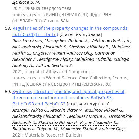
Денисов В. М.
2021, Физика твердого тела
присутствует в РИНЦ (eLIBRARY.RU), Ядро РИНЦ
(eLIBRARY.RU), Список ВАК
Regularities of the property changes in the compounds
EuLnCuS3 (Ln = La-Lu)
[статья из журнала]
Ruseikina Anna, Chernyshev Vladimir A., Velikanov Dmitriy A.,
Aleksandrovsky Aleksandr S.
, Shestakov Nikolay P.,
Molokeev
Maxim S.
, Grigoriev Maxim, Andreev Oleg, Garmonov
Alexander A., Matigorov Alexey, Melnikova Ludmila, Kislitsyn
Anatoliy A., Volkova Svetlana S.
2021, Journal of Alloys and Compounds
присутствует в Web of Science Core Collection, Scopus,
РИНЦ (eLIBRARY.RU), Ядро РИНЦ (eLIBRARY.RU)
Synthesis, structure, melting and optical properties of
three complex orthorhombic sulfides BaDyCuS3,
BaHoCuS3 and BaYbCuS3
[статья из журнала]
Azarapin Nikita O., Atuchin Victor V., Maximov Nikolai G.,
Aleksandrovsky Aleksandr S.
,
Molokeev Maxim S.
,
Oreshonkov
Aleksandr S.
,
Shestakov Nikolai P.
,
Krylov Alexander S.
,
Burkhanova Tatyana M., Mukherjee Shaibal, Andreev Oleg
2021, Materials Research Bulletin