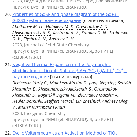
2023, Водород как основа низкоуглеродной экономики
присутствует в РИНЦ (eLIBRARY.RU)
Properties of GdSF and phase diagram of the GdF3 -
Gd2S3 system : научное издание
[статья из журнала]
Abulkhaev M. U.,
Molokeev M. S.
,
Oreshonkov A. S.
,
Aleksandrovsky A. S.
, Kertman A. V., Kamaev D. N., Trofimova
O. V., Elyshev A. V., Andreev O. V.
2023, Journal of Solid State Chemistry
присутствует в РИНЦ (eLIBRARY.RU), Ядро РИНЦ
(eLIBRARY.RU)
Negative Thermal Expansion in the Polymorphic
+
+
Modification of Double Sulfate β-AEu(SO
)
(A–Rb
, Cs
) :
4
2
научное издание
[статья из журнала]
Denisenko Yuriy G.,
Molokeev Maxim S.
, Jiang Xingxing, Sedykh
Alexander E.,
Aleksandrovsky Aleksandr S.
,
Oreshonkov
Aleksandr S.
, Roginskii Evgenii M., Zhernakov Maksim A.,
Heuler Dominik, Seuffert Marcel, Lin Zheshuai, Andreev Oleg
V., Müller-Buschbaum Klaus
2023, Inorganic Chemistry
присутствует в РИНЦ (eLIBRARY.RU), Ядро РИНЦ
(eLIBRARY.RU)
Cyclic Voltammetry as an Activation Method of TiO
2