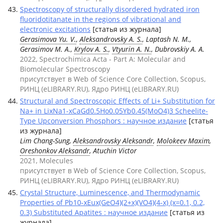
Spectroscopy of structurally disordered hydrated iron
fluoridotitanate in the regions of vibrational and
electronic excitations
[статья из журнала]
Gerasimova Yu. V.
,
Aleksandrovsky A. S.
, Laptash N. M.,
Gerasimov M. A.,
Krylov A. S.
,
Vtyurin A. N.
, Dubrovskiy A. A.
2022, Spectrochimica Acta - Part A: Molecular and
Biomolecular Spectroscopy
присутствует в Web of Science Core Collection, Scopus,
РИНЦ (eLIBRARY.RU), Ядро РИНЦ (eLIBRARY.RU)
Structural and Spectroscopic Effects of Li+ Substitution for
Na+ in LixNa1-xCaGd0.5Ho0.05Yb0.45(MoO4)3 Scheelite-
Type Upconversion Phosphors : научное издание
[статья
из журнала]
Lim Chang-Sung,
Aleksandrovsky Aleksandr
,
Molokeev Maxim
,
Oreshonkov Aleksandr
, Atuchin Victor
2021, Molecules
присутствует в Web of Science Core Collection, Scopus,
РИНЦ (eLIBRARY.RU), Ядро РИНЦ (eLIBRARY.RU)
Crystal Structure, Luminescence, and Thermodynamic
Properties of Pb10-xEux(GeO4)(2+x)(VO4)(4-x) (x=0.1, 0.2,
0.3) Substituted Apatites : научное издание
[статья из
журнала]