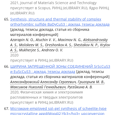
2021, Journal of Materials Science and Technology
присутствует в Scopus, РИНЦ (eLIBRARY.RU), Ядро РИНЦ
(eLIBRARY.RU)
Synthesis, structure and thermal stability of complex
orthorhombic sulfide BaDyCuS3 : доклад, тезисы доклада
[доклад, тезисы доклада, статья из сборника
материалов конференций]
Azarapin N. O., Atuchin V. V., Maximov N. G.,
Aleksandrovsky
A. S.
,
Molokeev M. S.
,
Oreshonkov A. S.
,
Shestakov N. P.
,
Krylov
A. S.
, Mukherjee S., Andreev O. V.
2020
присутствует в РИНЦ (eLIBRARY.RU)
ШИРИНА ЗАПРЕЩЕННОЙ ЗОНЫ СОЕДИНЕНИЙ SrScCuS3
и EuScCuS3 : доклад, тезисы доклада
[доклад, тезисы
доклада, статья из сборника материалов конференций]
Александровский Александр Сергеевич
,
Григорьев М. В.
,
Максимов Николай Геннадьевич
, Русейкина А. В.
2020, Физическая химия и электрохимия
расплавленных и твердых электролитов
присутствует в РИНЦ (eLIBRARY.RU)
Microwave-employed sol–gel synthesis of scheelite-type
microcrystalline aggd(Moo4)2:Yb3+/ho3+ upconversion