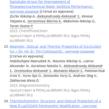
Nanotube Arrays for Improvement of
Photoelectrochemical Water Splitting Performance :
научное издание
[статья из журнала]
Zos'ko Nikolay A.,
Aleksandrovsky Aleksandr S.
, Kenova
Tatyana A.,
Gerasimova Marina A.
, Maksimov Nikolay G.,
Taran Oxana P.
2023, ChemPhotoChem
присутствует в РИНЦ (eLIBRARY.RU), Ядро РИНЦ
(eLIBRARY.RU)
Magnetic, Optical, and Thermic Properties of SrLnCuSe3
(Ln = Dy, Ho, Er, Tm) Compounds : научное издание
[статья из журнала]
Habibullayev Navruzbek N., Naumov Nikolay G., Lavrov
Alexander N., Kuratieva Natalia V.,
Aleksandrovsky Aleksandr
S.
,
Oreshonkov Aleksandr S.
,
Molokeev Maxim S.
, Palamarchuk
Irina V., Yurev Ilya O., Denisenko Yuriy G., Andreev Oleg V.,
Zakharova Alena D.
2023, Magnetochemistry
присутствует в РИНЦ (eLIBRARY.RU), Ядро РИНЦ
(eLIBRARY.RU)
Thermochemistry, Structure, and Optical Properties of a
New β-La2(SO4)3 Polymorphic Modification : научное