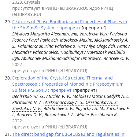
2023, Crystals
присутствует в РИНЦ (eLIBRARY.RU), Ядро РИНЦ
(eLIBRARY.RU)
Features of Phase Equilibria and Properties of Phases in
the Sb-Sm-Se System : препринт
[препринт]
Shtykova Margarita Alexandrovna, Vorob'eva Vera Pavlovna,
Fedorov Pavel Pavlovich,
Molokeev Maxim
,
Aleksandrovsky A.
S.
, Palamarchuk Irina Valerievna, Yurev Ilya Olegovich, Ivanov
Alexander Valentinovich, Habibullayev Navruzbek Nasibillo
ugli, Abulkhaev Mukhammadzhafar Umarovich, Andreev O. V.
2022
присутствует в РИНЦ (eLIBRARY.RU)
Exploration of the Crystal Structure, Thermal and
Spectroscopic Properties of Monoclinic Praseodymium
Sulfate Pr2(So4)3 : препринт
[препринт]
Denisenko Yu. G., Atuchin V. V.,
Molokeev Maxim
, Sedykh A. E.,
Khritokhin N. A.,
Aleksandrovsky A. S.
,
Oreshonkov A. S.
,
Shestakov N. P.
, Adichtchev S. V., Pugachev A. M., Sal’nikova E.
I., Andreev O. V., Razumkova I. A., Müller-Buschbaum K.
2022
присутствует в РИНЦ (eLIBRARY.RU)
The direct band gap for EuCeCuSe3 and regularities in