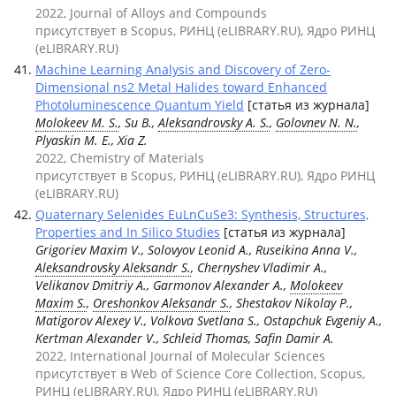
2022, Journal of Alloys and Compounds
присутствует в Scopus, РИНЦ (eLIBRARY.RU), Ядро РИНЦ
(eLIBRARY.RU)
Machine Learning Analysis and Discovery of Zero-
Dimensional ns2 Metal Halides toward Enhanced
Photoluminescence Quantum Yield
[статья из журнала]
Molokeev M. S.
, Su B.,
Aleksandrovsky A. S.
,
Golovnev N. N.
,
Plyaskin M. E., Xia Z.
2022, Chemistry of Materials
присутствует в Scopus, РИНЦ (eLIBRARY.RU), Ядро РИНЦ
(eLIBRARY.RU)
Quaternary Selenides EuLnCuSe3: Synthesis, Structures,
Properties and In Silico Studies
[статья из журнала]
Grigoriev Maxim V., Solovyov Leonid A., Ruseikina Anna V.,
Aleksandrovsky Aleksandr S.
, Chernyshev Vladimir A.,
Velikanov Dmitriy A., Garmonov Alexander A.,
Molokeev
Maxim S.
,
Oreshonkov Aleksandr S.
, Shestakov Nikolay P.,
Matigorov Alexey V., Volkova Svetlana S., Ostapchuk Evgeniy A.,
Kertman Alexander V., Schleid Thomas, Safin Damir A.
2022, International Journal of Molecular Sciences
присутствует в Web of Science Core Collection, Scopus,
РИНЦ (eLIBRARY.RU), Ядро РИНЦ (eLIBRARY.RU)