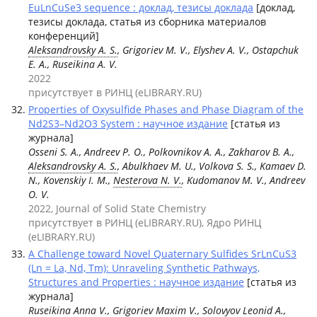
EuLnCuSe3 sequence : доклад, тезисы доклада
[доклад,
тезисы доклада, статья из сборника материалов
конференций]
Aleksandrovsky A. S.
, Grigoriev M. V., Elyshev A. V., Ostapchuk
E. A., Ruseikina A. V.
2022
присутствует в РИНЦ (eLIBRARY.RU)
Properties of Oxysulfide Phases and Phase Diagram of the
Nd2S3–Nd2O3 System : научное издание
[статья из
журнала]
Osseni S. А., Andreev P. O., Polkovnikov A. A., Zakharov B. A.,
Aleksandrovsky A. S.
, Abulkhaev M. U., Volkova S. S., Kamaev D.
N., Kovenskiy I. M.,
Nesterova N. V.
, Kudomanov M. V., Andreev
O. V.
2022, Journal of Solid State Chemistry
присутствует в РИНЦ (eLIBRARY.RU), Ядро РИНЦ
(eLIBRARY.RU)
A Challenge toward Novel Quaternary Sulfides SrLnCuS3
(Ln = La, Nd, Tm): Unraveling Synthetic Pathways,
Structures and Properties : научное издание
[статья из
журнала]
Ruseikina Anna V., Grigoriev Maxim V., Solovyov Leonid A.,