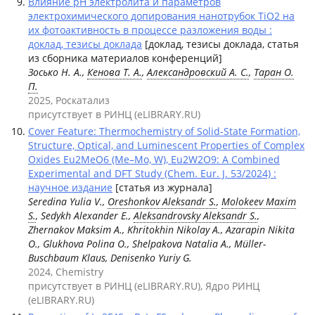
Влияние рН электролита и параметров
электрохимического допирования нанотрубок TiO2 на
их фотоактивность в процессе разложения воды :
доклад, тезисы доклада
[доклад, тезисы доклада, статья
из сборника материалов конференций]
Зосько Н. А.,
Кенова Т. А.
,
Александровский А. С.
,
Таран О.
П.
2025, Роскатализ
присутствует в РИНЦ (eLIBRARY.RU)
Cover Feature: Thermochemistry of Solid-State Formation,
Structure, Optical, and Luminescent Properties of Complex
Oxides Eu2MeO6 (Me–Mo, W), Eu2W2O9: A Combined
Experimental and DFT Study (Chem. Eur. J. 53/2024) :
научное издание
[статья из журнала]
Seredina Yulia V.,
Oreshonkov Aleksandr S.
,
Molokeev Maxim
S.
, Sedykh Alexander E.,
Aleksandrovsky Aleksandr S.
,
Zhernakov Maksim A., Khritokhin Nikolay A., Azarapin Nikita
O., Glukhova Polina O., Shelpakova Natalia A., Müller-
Buschbaum Klaus, Denisenko Yuriy G.
2024, Chemistry
присутствует в РИНЦ (eLIBRARY.RU), Ядро РИНЦ
(eLIBRARY.RU)