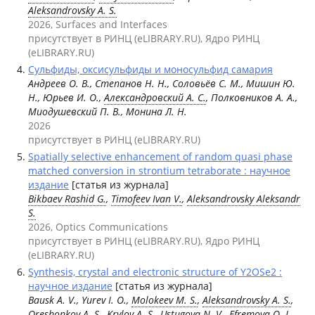
Aleksandrovsky A. S.
2026, Surfaces and Interfaces
присутствует в РИНЦ (eLIBRARY.RU), Ядро РИНЦ
(eLIBRARY.RU)
Сульфиды, оксисульфиды и моносульфид самария
Андреев О. В., Степанов Н. Н., Соловьёв С. М., Мишин Ю.
Н., Юрьев И. О.,
Александровский А. С.
, Полковников А. А.,
Миодушевский П. В., Монина Л. Н.
2026
присутствует в РИНЦ (eLIBRARY.RU)
Spatially selective enhancement of random quasi phase
matched conversion in strontium tetraborate : научное
издание
[статья из журнала]
Bikbaev Rashid G.
,
Timofeev Ivan V.
,
Aleksandrovsky Aleksandr
S.
2026, Optics Communications
присутствует в РИНЦ (eLIBRARY.RU), Ядро РИНЦ
(eLIBRARY.RU)
Synthesis, crystal and electronic structure of Y2OSe2 :
научное издание
[статья из журнала]
Bausk A. V., Yurev I. O.,
Molokeev M. S.
,
Aleksandrovsky A. S.
,
Oreshonkov A. S.
,
Krylov A. S.
, Ustugova N. V., Efremova O. I.,