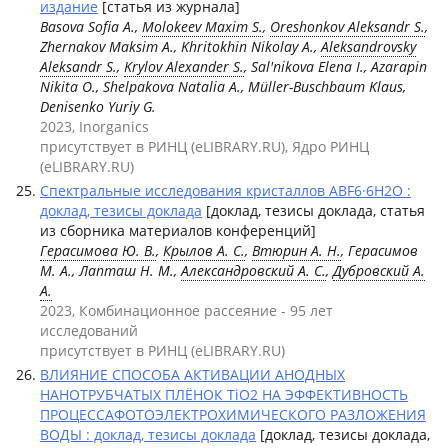
издание
[статья из журнала]
Basova Sofia A.,
Molokeev Maxim S.
,
Oreshonkov Aleksandr S.
,
Zhernakov Maksim A., Khritokhin Nikolay A.,
Aleksandrovsky
Aleksandr S.
,
Krylov Alexander S.
, Sal'nikova Elena I., Azarapin
Nikita O., Shelpakova Natalia A., Müller-Buschbaum Klaus,
Denisenko Yuriy G.
2023, Inorganics
присутствует в РИНЦ (eLIBRARY.RU), Ядро РИНЦ
(eLIBRARY.RU)
Спектральные исследования кристаллов ABF6·6H2O :
доклад, тезисы доклада
[доклад, тезисы доклада, статья
из сборника материалов конференций]
Герасимова Ю. В.
,
Крылов А. С.
,
Втюрин А. Н.
, Герасимов
М. А., Лапташ Н. М.,
Александровский А. С.
,
Дубровский А.
А.
2023, Комбинационное рассеяние - 95 лет
исследований
присутствует в РИНЦ (eLIBRARY.RU)
ВЛИЯНИЕ СПОСОБА АКТИВАЦИИ АНОДНЫХ
НАНОТРУБЧАТЫХ ПЛЁНОК TiO2 НА ЭФФЕКТИВНОСТЬ
ПРОЦЕССАФОТОЭЛЕКТРОХИМИЧЕСКОГО РАЗЛОЖЕНИЯ
ВОДЫ : доклад, тезисы доклада
[доклад, тезисы доклада,