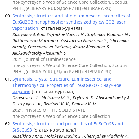
присутствует в Web of Science Core Collection, Scopus,
РИНЦ (eLIBRARY.RU), Ядро РИНЦ (eLIBRARY.RU)
Synthesis, structure and photoluminescent properties of
Eu:Gd2O3 nanophosphor synthesized by cw CO2 laser
vaporization
[статья из журнала]
Kostyukov Anton, Snytnikov Valeriy N., Snytnikov Vladimir N.,
Rakhmanova Marianna, Kostyukova Nadezhda Y., Ishchenko
Arcady, Cherepanova Svetlana,
Krylov Alexander S.
,
Aleksandrovsky Aleksandr S.
2021, Journal of Luminescence
присутствует в Web of Science Core Collection, Scopus,
РИНЦ (eLIBRARY.RU), Ядро РИНЦ (eLIBRARY.RU)
Synthesis, Crystal Structure, Luminescence, and
Thermophysical Properties of TbGaGe2O7 : научное
издание
[статья из журнала]
Denisova L. T.
,
Molokeev M. S.
,
Krylov A. S.
,
Aleksandrovsky A.
S.
,
Irtyugo L. A.
,
Beletskii V. V.
,
Denisov V. M.
2021, PHYSICS OF THE SOLID STATE
присутствует в Web of Science Core Collection
Synthesis, structure, and properties of EuScCuS3 and
SrScCuS3
[статья из журнала]
Ruseikina Anna,
Molokeev Maxim S.
, Chernyshev Vladimir A.,