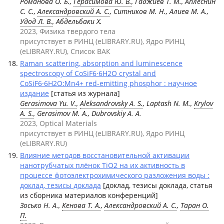
Романова О. Б.,
Герасимова Ю. В.
, Гаджиев Т. М., Аплеснин
С. С.,
Александровский А. С.
, Ситников М. Н., Алиев М. А.,
Удод Л. В.
, Абдельбаки X.
2023, Физика твердого тела
присутствует в РИНЦ (eLIBRARY.RU), Ядро РИНЦ
(eLIBRARY.RU), Список ВАК
Raman scattering, absorption and luminescence
spectroscopy of CoSiF6·6H2O crystal and
CoSiF6·6H2O:Mn4+ red-emitting phosphor : научное
издание
[статья из журнала]
Gerasimova Yu. V.
,
Aleksandrovsky A. S.
, Laptash N. M.,
Krylov
A. S.
, Gerasimov M. A., Dubrovskiy A. A.
2023, Optical Materials
присутствует в РИНЦ (eLIBRARY.RU), Ядро РИНЦ
(eLIBRARY.RU)
Влияние методов восстановительной активации
нанотрубчатых плёнок TiO2 на их активность в
процессе фотоэлектрохимического разложения воды :
доклад, тезисы доклада
[доклад, тезисы доклада, статья
из сборника материалов конференций]
Зосько Н. А.,
Кенова Т. А.
,
Александровский А. С.
,
Таран О.
П.