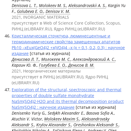
Denisova L. T.
,
Molokeev M. S.
,
Aleksandrovskii A. S.
, Kargin Yu
F.,
Golubeva E. O.
,
Denisov V. M.
2021, INORGANIC MATERIALS
присутствует в Web of Science Core Collection, Scopus,
РИНЦ (eLIBRARY.RU), Ядро РИНЦ (eLIBRARY.RU)
Кристаллическая структура, люминесцентные и
термодинамические свойства замещенных апатитов
Pb10 –xEux(GeO4)2 +x(VO4)4 –x (x = 0.1, 0.2, 0.3) : научное
издание
[статья из журнала]
Денисова Л. Т.
,
Молокеев М. С.
,
Александровский А. С.
,
Каргин Ю. Ф.,
Голубева Е. О.
,
Денисов В. М.
2021, Неорганические материалы
присутствует в РИНЦ (eLIBRARY.RU), Ядро РИНЦ
(eLIBRARY.RU)
Exploration of the structural, spectroscopic and thermal
properties of double sulfate monohydrate
NaSm(SO4)2·H2O and its thermal decomposition product
NaSm(SO4)2 : научное издание
[статья из журнала]
Denisenko Yuriy G., Sedykh Alexander E., Basova Sofia A.,
Atuchin V. Victor,
Molokeev Maxim S.
,
Aleksandrovsky
Aleksandr S.
,
Krylov Alexander S.
,
Oreshonkov Aleksandr S.
,
Khritokhin Nikolay A., Sal'nikova Elena I., Andreev V. Oleg,