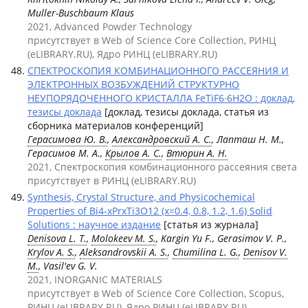
Muller-Buschbaum Klaus
2021, Advanced Powder Technology
присутствует в Web of Science Core Collection, РИНЦ
(eLIBRARY.RU), Ядро РИНЦ (eLIBRARY.RU)
СПЕКТРОСКОПИЯ КОМБИНАЦИОННОГО РАССЕЯНИЯ И
ЭЛЕКТРОННЫХ ВОЗБУЖДЕНИЙ СТРУКТУРНО
НЕУПОРЯДОЧЕННОГО КРИСТАЛЛА FeTiF6∙6H2O : доклад,
тезисы доклада
[доклад, тезисы доклада, статья из
сборника материалов конференций]
Герасимова Ю. В.
,
Александровский А. С.
, Лапташ Н. М.,
Герасимов М. А.,
Крылов А. С.
,
Втюрин А. Н.
2021, Спектроскопия комбинационного рассеяния света
присутствует в РИНЦ (eLIBRARY.RU)
Synthesis, Crystal Structure, and Physicochemical
Properties of Bi4-xPrxTi3O12 (x=0.4, 0.8, 1.2, 1.6) Solid
Solutions : научное издание
[статья из журнала]
Denisova L. T.
,
Molokeev M. S.
, Kargin Yu F., Gerasimov V. P.,
Krylov A. S.
,
Aleksandrovskii A. S.
,
Chumilina L. G.
,
Denisov V.
M.
, Vasil'ev G. V.
2021, INORGANIC MATERIALS
присутствует в Web of Science Core Collection, Scopus,
РИНЦ (eLIBRARY.RU), Ядро РИНЦ (eLIBRARY.RU)