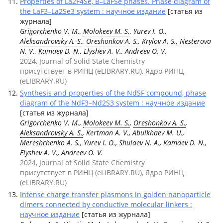
Properties of La2F4Se, B–LaFSe phases. Phase diagram of
the LaF3–La2Se3 system : научное издание
[статья из
журнала]
Grigorchenko V. M.,
Molokeev M. S.
, Yurev I. O.,
Aleksandrovsky A. S.
,
Oreshonkov A. S.
,
Krylov A. S.
,
Nesterova
N. V.
, Kamaev D. N., Elyshev A. V., Andreev O. V.
2024, Journal of Solid State Chemistry
присутствует в РИНЦ (eLIBRARY.RU), Ядро РИНЦ
(eLIBRARY.RU)
Synthesis and properties of the NdSF compound, phase
diagram of the NdF3–Nd2S3 system : научное издание
[статья из журнала]
Grigorchenko V. M.,
Molokeev M. S.
,
Oreshonkov A. S.
,
Aleksandrovsky A. S.
, Kertman A. V., Abulkhaev M. U.,
Mereshchenko A. S., Yurev I. O., Shulaev N. А., Kamaev D. N.,
Elyshev A. V., Andreev O. V.
2024, Journal of Solid State Chemistry
присутствует в РИНЦ (eLIBRARY.RU), Ядро РИНЦ
(eLIBRARY.RU)
Intense charge transfer plasmons in golden nanoparticle
dimers connected by conductive molecular linkers :
научное издание
[статья из журнала]