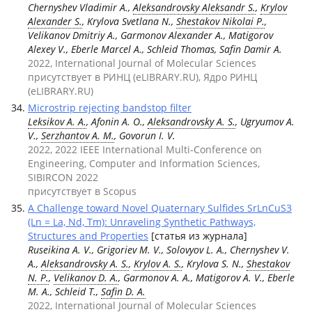
Chernyshev Vladimir A.,
Aleksandrovsky Aleksandr S.
,
Krylov
Alexander S.
, Krylova Svetlana N.,
Shestakov Nikolai P.
,
Velikanov Dmitriy A., Garmonov Alexander A., Matigorov
Alexey V., Eberle Marcel A., Schleid Thomas, Safin Damir A.
2022, International Journal of Molecular Sciences
присутствует в РИНЦ (eLIBRARY.RU), Ядро РИНЦ
(eLIBRARY.RU)
Microstrip rejecting bandstop filter
Leksikov A. A.
, Afonin A. O.,
Aleksandrovsky A. S.
, Ugryumov A.
V.,
Serzhantov A. M.
, Govorun I. V.
2022, 2022 IEEE International Multi-Conference on
Engineering, Computer and Information Sciences,
SIBIRCON 2022
присутствует в Scopus
A Challenge toward Novel Quaternary Sulfides SrLnCuS3
(Ln = La, Nd, Tm): Unraveling Synthetic Pathways,
Structures and Properties
[статья из журнала]
Ruseikina A. V., Grigoriev M. V., Solovyov L. A., Chernyshev V.
A.,
Aleksandrovsky A. S.
,
Krylov A. S.
, Krylova S. N.,
Shestakov
N. P.
,
Velikanov D. A.
, Garmonov A. A., Matigorov A. V., Eberle
M. A., Schleid T.,
Safin D. A.
2022, International Journal of Molecular Sciences