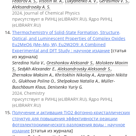
Fedorov A. S.
,
Visotin M. A.
,
Lukyanenko A. V.
,
Gerasimov V. S.
,
Aleksandrovsky A. S.
2024, Journal of Chemical Physics
присутствует в РИНЦ (eLIBRARY.RU), Ядро РИНЦ
(eLIBRARY.RU)
Thermochemistry of Solid-State Formation, Structure,
Optical, and Luminescent Properties of Complex Oxides
Eu2MeO6 (Me–Mo, W), Eu2W2O9: A Combined
Experimental and DFT Study : научное издание
[статья
из журнала]
Seredina Yulia V.,
Oreshonkov Aleksandr S.
,
Molokeev Maxim
S.
, Sedykh Alexander E.,
Aleksandrovsky Aleksandr S.
,
Zhernakov Maksim A., Khritokhin Nikolay A., Azarapin Nikita
O., Glukhova Polina O., Shelpakova Natalia A., Müller-
Buschbaum Klaus, Denisenko Yuriy G.
2024, Chemistry
присутствует в РИНЦ (eLIBRARY.RU), Ядро РИНЦ
(eLIBRARY.RU)
Получение и активация TiO2 фотонно-кристаллических
структур для повышения эффективности реакции
фотоэлектрохимического разложения воды : научное
издание
[статья из журнала]