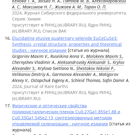
Кенова Т. А.
, Зосько Н. А.,
Пятнов М. В.
,
Александровский
А. С.
,
Максимов Н. Г.
,
Жижаев А. М.
,
Таран О. П.
2024, Журнал Сибирского федерального университета.
Серия: Химия
присутствует в РИНЦ (eLIBRARY.RU), Ядро РИНЦ
(eLIBRARY.RU), Список ВАК
Elucidating elusive quaternary selenide EuCeCuSe3:
Synthesis, crystal structure, properties and theoretical
studies : научное издание
[статья из журнала]
Grigoriev Maxim V., Ruseikina Anna V.,
Molokeev Maxim S.
,
Chernyshev Vladimir А.,
Aleksandrovsky Aleksandr S.
,
Krylov
Alexander S.
, Krylova Svetlana N.,
Shestakov Nikolai P.
,
Velikanov Dmitriy А., Garmonov Alexander A., Matigorov
Alexey V., Ostapchuk Evgeny A., Schleid Thomas, Safin Damir A.
2024, Journal of Rare Earths
присутствует в РИНЦ (eLIBRARY.RU), Ядро РИНЦ
(eLIBRARY.RU)
Физические и оптические свойства
поликристаллических пленок Cu0.27Ga1.85Se1.88 и
Cu0.33Ga1.54Se2.13, синтезированных методом
управляемой селенизации : научное издание
[статья из
журнала]