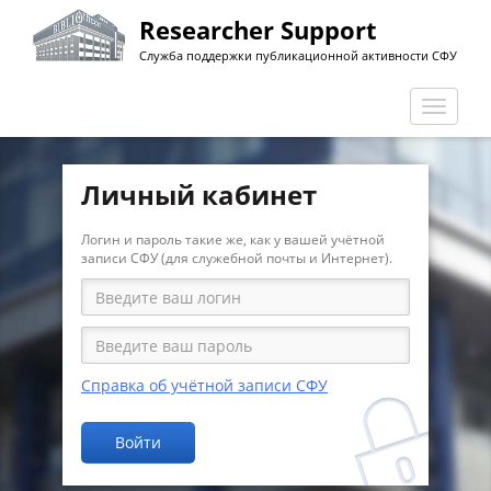
Перейти
Researcher Support
к
Служба поддержки публикационной активности СФУ
основному
содержанию
Перекл
навига
Личный кабинет
Логин и пароль такие же, как у вашей учётной
записи СФУ (для служебной почты и Интернет).
Справка об учётной записи СФУ
Войти