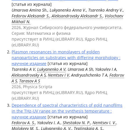
[статья из журнала]
Umarova Amina Sh., Lukyanenko Anna V., Tsarenko Andrey V.,
Fedorov Aleksandr S.
,
Aleksandrovsky Aleksandr S.
,
Volochaev
Mikhail N.
2026, Журнал Сибирского федерального университета.
Серия: Математика и физика
присутствует в РИНЦ (eLIBRARY.RU), Ядро РИНЦ
(eLIBRARY.RU)
Plasmon resonances in monolayers of golden
nanoparticles on substrates with differing morphology :
научное издание
[статья из журнала]
Tsarenko A V,
Lukyanenko A V
, Umarova A Sh, Yakovlev I A,
Aleksandrovsky A S
,
Nemtsev I V
, Andryushchenko T A,
Fedorov
A S
,
Tarasov A S
2026, Physica Scripta
присутствует в РИНЦ (eLIBRARY.RU), Ядро РИНЦ
(eLIBRARY.RU)
Dependence of spectral characteristics of gold nanofilms
in the THz-UV range on the synthesis temperature :
научное издание
[статья из журнала]
Fedorov A. S.
, Yakovlev I. A.,
Shestakov N. P.
,
Nemtsev I. V.
,
Molokeev M. S.
,
Lukyanenko A. V.
, Teplinskaia A. S.,