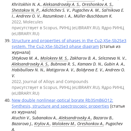
Khritokhin N. A.,
Aleksandrovsky A. S.
,
Oreshonkov A. S.
,
Shestakov N. P.
, Adichtchev S. V., Pugachev A. M., Sal’nikova E.
I., Andreev O. V., Razumkova I. A., Müller-Buschbaum K.
2022, Molecules
присутствует в Scopus, РИНЦ (eLIBRARY.RU), Ядро РИНЦ
(eLIBRARY.RU)
Structure and properties of phases in the Cu2-ХSe-Sb2Se3
system. The Cu2-XSe-Sb2Se3 phase diagram
[статья из
журнала]
Shtykova M. A.,
Molokeev M. S.
, Zakharov B. A., Selezneva N. V.,
Aleksandrovsky A. S.
, Bubnova R. S., Kamaev D. N., Gubin A. A.,
Habibullaev N. N., Matigorov A. V., Boldyreva E. V., Andreev O.
V.
2022, Journal of Alloys and Compounds
присутствует в Scopus, РИНЦ (eLIBRARY.RU), Ядро РИНЦ
(eLIBRARY.RU)
New double nonlinear-optical borate Rb3SmB6O12:
Synthesis, structure and spectroscopic properties
[статья
из журнала]
Atuchin V., Subanakov A.,
Aleksandrovsky A.
, Bazarov B.,
Bazarova J.,
Krylov A.
,
Molokeev M.
,
Oreshonkov A.
, Pugachev
A.