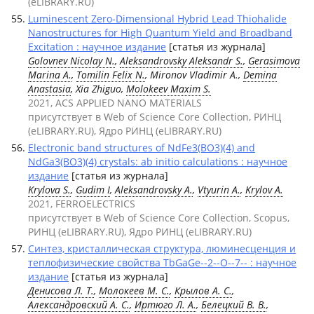
(eLIBRARY.RU)
Luminescent Zero-Dimensional Hybrid Lead Thiohalide
Nanostructures for High Quantum Yield and Broadband
Excitation : научное издание
[статья из журнала]
Golovnev Nicolay N.
,
Aleksandrovsky Aleksandr S.
,
Gerasimova
Marina A.
,
Tomilin Felix N.
, Mironov Vladimir A.,
Demina
Anastasia
, Xia Zhiguo,
Molokeev Maxim S.
2021, ACS APPLIED NANO MATERIALS
присутствует в Web of Science Core Collection, РИНЦ
(eLIBRARY.RU), Ядро РИНЦ (eLIBRARY.RU)
Electronic band structures of NdFe3(BO3)(4) and
NdGa3(BO3)(4) crystals: ab initio calculations : научное
издание
[статья из журнала]
Krylova S.
,
Gudim I
,
Aleksandrovsky A.
,
Vtyurin A.
,
Krylov A.
2021, FERROELECTRICS
присутствует в Web of Science Core Collection, Scopus,
РИНЦ (eLIBRARY.RU), Ядро РИНЦ (eLIBRARY.RU)
Синтез, кристаллическая структура, люминесценция и
теплофизические свойства TbGaGe--2--O--7-- : научное
издание
[статья из журнала]
Денисова Л. Т.
,
Молокеев М. С.
,
Крылов А. С.
,
Александровский А. С.
,
Иртюго Л. А.
,
Белецкий В. В.
,