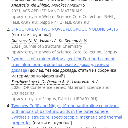
Anastasia
, Xia Zhiguo,
Molokeev Maxim S.
2021, ACS APPLIED NANO MATERIALS
присутствует в Web of Science Core Collection, РИНЦ
(eLIBRARY.RU), Ядро РИНЦ (eLIBRARY.RU)
STRUCTURE OF TWO NOVEL FLUOROQUINOLONE SALTS
[статья из журнала]
Golovnev N. N.
, Vasiliev A. D.,
Demina A. V.
2021, Journal of Structural Chemistry
присутствует в Web of Science Core Collection, Scopus
Synthesis of a mineralizing agent for Portland cement
from aluminum production waste : доклад, тезисы
доклада
[доклад, тезисы доклада, статья из сборника
материалов конференций]
Endzhievskaya I. G.
,
Demina A. V.
, Lavorenko A. A.
2020, IOP Conference Series: Materials Science and
Engineering
присутствует в Scopus, РИНЦ (eLIBRARY.RU)
Two new Cu(II) and Ni(II) 1,10-phenanthroline complexes
with anions of barbituric acids in the outer sphere:
Synthesis, structure, spectroscopic, magnetic and thermal
properties
[статья из журнала]