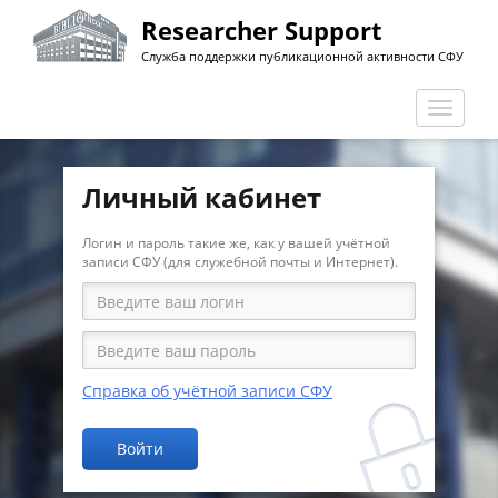
Перейти
Researcher Support
к
Служба поддержки публикационной активности СФУ
основному
содержанию
Перекл
навига
Личный кабинет
Логин и пароль такие же, как у вашей учётной
записи СФУ (для служебной почты и Интернет).
Справка об учётной записи СФУ
Войти