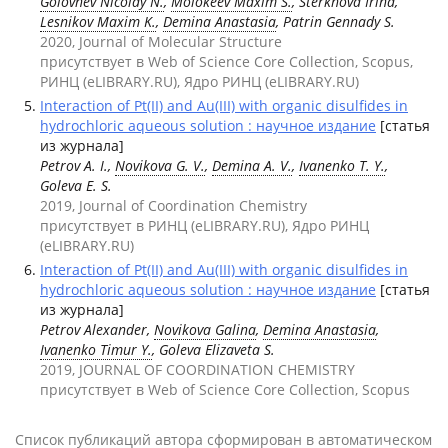
Golovnev Nicolay N.
,
Molokeev Maxim S.
, Sterkhova Irina,
Lesnikov Maxim K.
,
Demina Anastasia
, Patrin Gennady S.
2020, Journal of Molecular Structure
присутствует в Web of Science Core Collection, Scopus,
РИНЦ (eLIBRARY.RU), Ядро РИНЦ (eLIBRARY.RU)
Interaction of Pt(II) and Au(III) with organic disulfides in
hydrochloric aqueous solution : научное издание
[статья
из журнала]
Petrov A. I.,
Novikova G. V.
,
Demina A. V.
,
Ivanenko T. Y.
,
Goleva E. S.
2019, Journal of Coordination Chemistry
присутствует в РИНЦ (eLIBRARY.RU), Ядро РИНЦ
(eLIBRARY.RU)
Interaction of Pt(II) and Au(III) with organic disulfides in
hydrochloric aqueous solution : научное издание
[статья
из журнала]
Petrov Alexander,
Novikova Galina
,
Demina Anastasia
,
Ivanenko Timur Y.
, Goleva Elizaveta S.
2019, JOURNAL OF COORDINATION CHEMISTRY
присутствует в Web of Science Core Collection, Scopus
Список публикаций автора сформирован в автоматическом