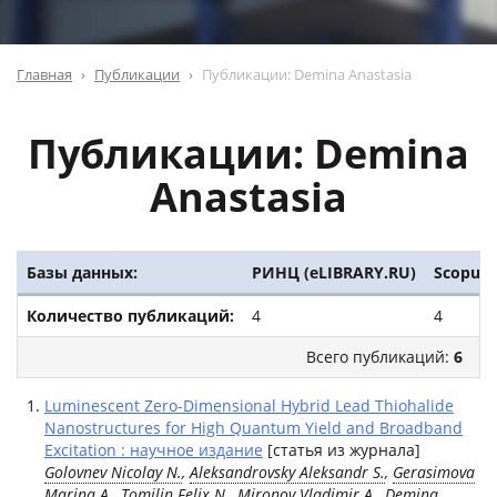
Главная
Публикации
Публикации: Demina Anastasia
Публикации: Demina
Anastasia
Базы данных:
РИНЦ (eLIBRARY.RU)
Scopus
Количество публикаций:
4
4
Всего публикаций:
6
Luminescent Zero-Dimensional Hybrid Lead Thiohalide
Nanostructures for High Quantum Yield and Broadband
Excitation : научное издание
[статья из журнала]
Golovnev Nicolay N.
,
Aleksandrovsky Aleksandr S.
,
Gerasimova
Marina A.
,
Tomilin Felix N.
, Mironov Vladimir A.,
Demina