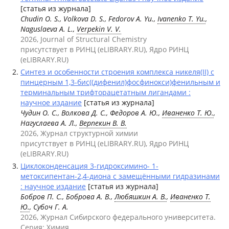
[статья из журнала]
Chudin O. S., Volkova D. S., Fedorov A. Yu.,
Ivanenko T. Yu.
,
Naguslaeva A. L.,
Verpekin V. V.
2026, Journal of Structural Chemistry
присутствует в РИНЦ (eLIBRARY.RU), Ядро РИНЦ
(eLIBRARY.RU)
Синтез и особенности строения комплекса никеля(II) с
пинцерным 1,3-бис((дифенил)фосфинокси)фенильным и
терминальным трифторацетатным лигандами :
научное издание
[статья из журнала]
Чудин О. С., Волкова Д. С., Федоров А. Ю.,
Иваненко Т. Ю.
,
Нагуслаева А. Л.,
Верпекин В. В.
2026, Журнал структурной химии
присутствует в РИНЦ (eLIBRARY.RU), Ядро РИНЦ
(eLIBRARY.RU)
Циклоконденсация 3-гидроксимино- 1-
метоксипентан-2,4-диона с замещёнными гидразинами
: научное издание
[статья из журнала]
Бобров П. С., Боброва А. В.,
Любяшкин А. В.
,
Иваненко Т.
Ю.
, Субоч Г. А.
2026, Журнал Сибирского федерального университета.
Серия: Химия