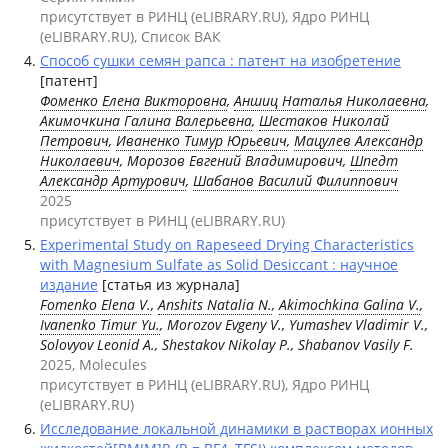
присутствует в РИНЦ (eLIBRARY.RU), Ядро РИНЦ
(eLIBRARY.RU), Список ВАК
Способ сушки семян рапса : патент на изобретение
[патент]
Фоменко Елена Викторовна
,
Аншиц Наталья Николаевна
,
Акимочкина Галина Валерьевна
,
Шестаков Николай
Петрович
,
Иваненко Тимур Юрьевич
,
Мацулев Александр
Николаевич
, Морозов Евгений Владимирович,
Шпедт
Александр Артурович
,
Шабанов Василий Филиппович
2025
присутствует в РИНЦ (eLIBRARY.RU)
Experimental Study on Rapeseed Drying Characteristics
with Magnesium Sulfate as Solid Desiccant : научное
издание
[статья из журнала]
Fomenko Elena V.
,
Anshits Natalia N.
,
Akimochkina Galina V.
,
Ivanenko Timur Yu.
, Morozov Evgeny V., Yumashev Vladimir V.,
Solovyov Leonid A., Shestakov Nikolay P., Shabanov Vasily F.
2025, Molecules
присутствует в РИНЦ (eLIBRARY.RU), Ядро РИНЦ
(eLIBRARY.RU)
Исследование локальной динамики в растворах ионных