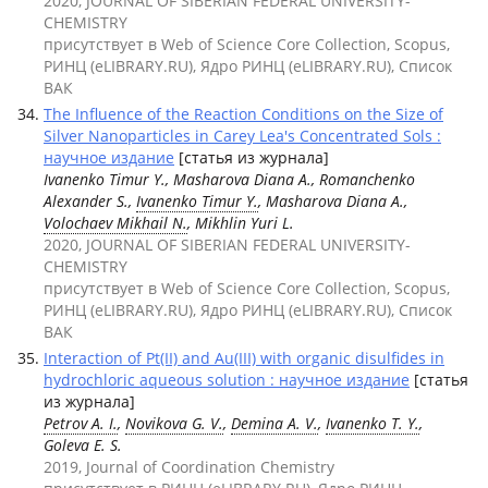
2020, JOURNAL OF SIBERIAN FEDERAL UNIVERSITY-
CHEMISTRY
присутствует в Web of Science Core Collection, Scopus,
РИНЦ (eLIBRARY.RU), Ядро РИНЦ (eLIBRARY.RU), Список
ВАК
The Influence of the Reaction Conditions on the Size of
Silver Nanoparticles in Carey Lea's Concentrated Sols :
научное издание
[статья из журнала]
Ivanenko Timur Y., Masharova Diana A., Romanchenko
Alexander S.,
Ivanenko Timur Y.
, Masharova Diana A.,
Volochaev Mikhail N.
, Mikhlin Yuri L.
2020, JOURNAL OF SIBERIAN FEDERAL UNIVERSITY-
CHEMISTRY
присутствует в Web of Science Core Collection, Scopus,
РИНЦ (eLIBRARY.RU), Ядро РИНЦ (eLIBRARY.RU), Список
ВАК
Interaction of Pt(II) and Au(III) with organic disulfides in
hydrochloric aqueous solution : научное издание
[статья
из журнала]
Petrov A. I.
,
Novikova G. V.
,
Demina A. V.
,
Ivanenko T. Y.
,
Goleva E. S.
2019, Journal of Coordination Chemistry