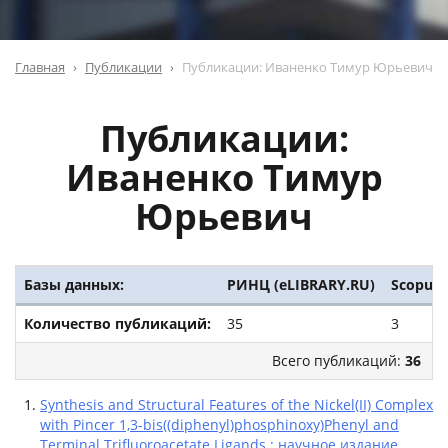
Главная
Публикации
Публикации: Иваненко Тимур Юрьевич
Публикации:
Иваненко Тимур
Юрьевич
Базы данных:
РИНЦ (eLIBRARY.RU)
Scopus
Количество публикаций:
35
3
Всего публикаций:
36
Synthesis and Structural Features of the Nickel(II) Complex
with Pincer 1,3-bis((diphenyl)phosphinoxy)Phenyl and
Terminal Trifluoroacetate Ligands : научное издание