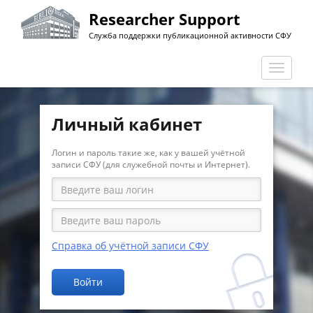
Перейти
Researcher Support
к
Служба поддержки публикационной активности СФУ
основному
содержанию
Перекл
навига
Личный кабинет
Логин и пароль такие же, как у вашей учётной
записи СФУ (для служебной почты и Интернет).
Справка об учётной записи СФУ
Войти