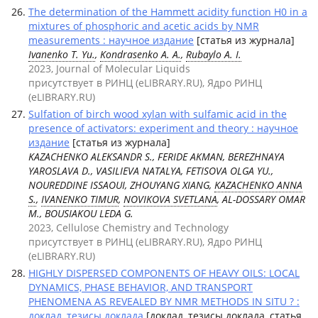
The determination of the Hammett acidity function H0 in a
mixtures of phosphoric and acetic acids by NMR
measurements : научное издание
[статья из журнала]
Ivanenko T. Yu.
,
Kondrasenko A. A.
,
Rubaylo A. I.
2023, Journal of Molecular Liquids
присутствует в РИНЦ (eLIBRARY.RU), Ядро РИНЦ
(eLIBRARY.RU)
Sulfation of birch wood xylan with sulfamic acid in the
presence of activators: experiment and theory : научное
издание
[статья из журнала]
KAZACHENKO АLEKSANDR S., FERIDE AKMAN, BEREZHNAYA
YAROSLAVA D., VASILIEVA NATALYA, FETISOVA OLGA YU.,
NOUREDDINE ISSAOUI, ZHOUYANG XIANG,
KAZACHENKO ANNA
S.
,
IVANENKO TIMUR
,
NOVIKOVA SVETLANA
, AL-DOSSARY OMAR
M., BOUSIAKOU LEDA G.
2023, Cellulose Chemistry and Technology
присутствует в РИНЦ (eLIBRARY.RU), Ядро РИНЦ
(eLIBRARY.RU)
HIGHLY DISPERSED COMPONENTS OF HEAVY OILS: LOCAL
DYNAMICS, PHASE BEHAVIOR, AND TRANSPORT
PHENOMENA AS REVEALED BY NMR METHODS IN SITU ? :
доклад, тезисы доклада
[доклад, тезисы доклада, статья