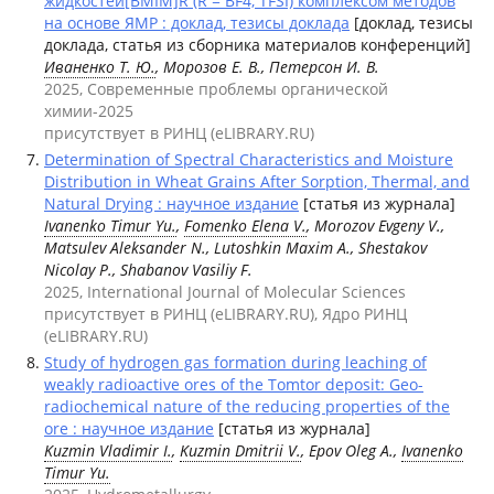
жидкостей[BMIM]R (R = BF4, TFSI) комплексом методов
на основе ЯМР : доклад, тезисы доклада
[доклад, тезисы
доклада, статья из сборника материалов конференций]
Иваненко Т. Ю.
, Морозов Е. В., Петерсон И. В.
2025, Современные проблемы органической
химии-2025
присутствует в РИНЦ (eLIBRARY.RU)
Determination of Spectral Characteristics and Moisture
Distribution in Wheat Grains After Sorption, Thermal, and
Natural Drying : научное издание
[статья из журнала]
Ivanenko Timur Yu.
,
Fomenko Elena V.
, Morozov Evgeny V.,
Matsulev Aleksander N., Lutoshkin Maxim A., Shestakov
Nicolay P., Shabanov Vasiliy F.
2025, International Journal of Molecular Sciences
присутствует в РИНЦ (eLIBRARY.RU), Ядро РИНЦ
(eLIBRARY.RU)
Study of hydrogen gas formation during leaching of
weakly radioactive ores of the Tomtor deposit: Geo-
radiochemical nature of the reducing properties of the
ore : научное издание
[статья из журнала]
Kuzmin Vladimir I.
,
Kuzmin Dmitrii V.
, Epov Oleg A.,
Ivanenko
Timur Yu.