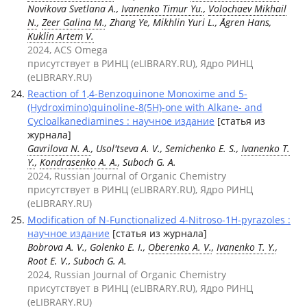
Novikova Svetlana A.,
Ivanenko Timur Yu.
,
Volochaev Mikhail
N.
,
Zeer Galina M.
, Zhang Ye, Mikhlin Yuri L., Ågren Hans,
Kuklin Artem V.
2024, ACS Omega
присутствует в РИНЦ (eLIBRARY.RU), Ядро РИНЦ
(eLIBRARY.RU)
Reaction of 1,4-Benzoquinone Monoxime and 5-
(Hydroximino)quinoline-8(5H)-one with Alkane- and
Cycloalkanediamines : научное издание
[статья из
журнала]
Gavrilova N. A.
, Usol'tseva A. V., Semichenko E. S.,
Ivanenko T.
Y.
,
Kondrasenko A. A.
, Suboch G. A.
2024, Russian Journal of Organic Chemistry
присутствует в РИНЦ (eLIBRARY.RU), Ядро РИНЦ
(eLIBRARY.RU)
Modification of N-Functionalized 4-Nitroso-1H-pyrazoles :
научное издание
[статья из журнала]
Bobrova A. V., Golenko E. I.,
Oberenko A. V.
,
Ivanenko T. Y.
,
Root E. V., Suboch G. A.
2024, Russian Journal of Organic Chemistry
присутствует в РИНЦ (eLIBRARY.RU), Ядро РИНЦ
(eLIBRARY.RU)