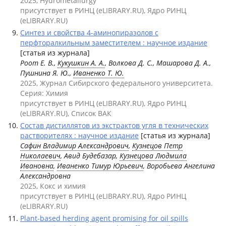
2025, Hydrometallurgy
присутствует в РИНЦ (eLIBRARY.RU), Ядро РИНЦ
(eLIBRARY.RU)
Cинтез и свойства 4-аминопиразолов с
перфторалкильным заместителем : научное издание
[статья из журнала]
Роот Е. В.,
Кукушкин А. А.
, Волкова Д. С., Машарова Д. А.,
Пушнина Я. Ю.,
Иваненко Т. Ю.
2025, Журнал Сибирского федерального университета.
Серия: Химия
присутствует в РИНЦ (eLIBRARY.RU), Ядро РИНЦ
(eLIBRARY.RU), Список ВАК
Состав дистиллятов из экстрактов угля в технических
растворителях : научное издание
[статья из журнала]
Сафин Владимир Александрович
,
Кузнецов Петр
Николаевич
, Авид Будебазар,
Кузнецова Людмила
Ивановна
,
Иваненко Тимур Юрьевич
, Воробьева Ангелина
Александровна
2025, Кокс и химия
присутствует в РИНЦ (eLIBRARY.RU), Ядро РИНЦ
(eLIBRARY.RU)
Plant-based herding agent promising for oil spills