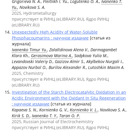
Grigorieva N. A., Fleitlikh I. Yu., Logutenko O. A.,
Ivanenko T.
Yu.
, Novikova S. A.
2025, Hydrometallurgy
присутствует в РИНЦ (eLIBRARY.RU), Ядро РИНЦ
(eLIBRARY.RU)
Unexpectedly High Acidity of Water-Soluble
Phosphacoumarins : научное издание
[статья из
журнала]
Ivanenko Timur Yu.
, Zalaltdinova Alena V., Darmagambet
Klara Kh.,
Gerasimova Marina A.
, Sadykova Yulia M.,
Levandovski Valeriy D., Gazizov Almir S., Akylbekov Nurgali I.,
Appazov Nurbol O., Burilov Alexander R., Lutoshkin Maxim A.
2025, Chemistry
присутствует в РИНЦ (eLIBRARY.RU), Ядро РИНЦ
(eLIBRARY.RU)
Investigation of the Starch Electrocatalytic Oxidation in an
Acidic Environment with the Oxidant In Situ Regeneration
: научное издание
[статья из журнала]
Kapaeva S. N., Kornienko G. V.,
Kornienko V. L.
, Novikova S. A.,
Kirik S. D.
,
Ivanenko T. Y.
,
Taran O. P.
2025, Russian Journal of Electrochemistry
присутствует в РИНЦ (eLIBRARY.RU), Ядро РИНЦ