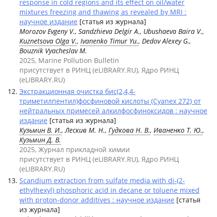
response in cold regions and its effect on oil/water
mixtures freezing and thawing as revealed by MRI :
научное издание
[статья из журнала]
Morozov Evgeny V., Sandzhieva Delgir A., Ubushaeva Baira V.,
Kuznetsova Olga V.
,
Ivanenko Timur Yu.
, Dedov Alexey G.,
Bouznik Vyacheslav M.
2025, Marine Pollution Bulletin
присутствует в РИНЦ (eLIBRARY.RU), Ядро РИНЦ
(eLIBRARY.RU)
Экстракционная очистка бис(2,4,4-
триметилпентил)фосфиновой кислоты (Cyanex 272) от
нейтральных примесей алкилфосфиноксидов : научное
издание
[статья из журнала]
Кузьмин В. И.
, Лескив М. Н.,
Гудкова Н. В.
,
Иваненко Т. Ю.
,
Кузьмин Д. В.
2025, Журнал прикладной химии
присутствует в РИНЦ (eLIBRARY.RU), Ядро РИНЦ
(eLIBRARY.RU)
Scandium extraction from sulfate media with di-(2-
ethylhexyl) phosphoric acid in decane or toluene mixed
with proton-donor additives : научное издание
[статья
из журнала]