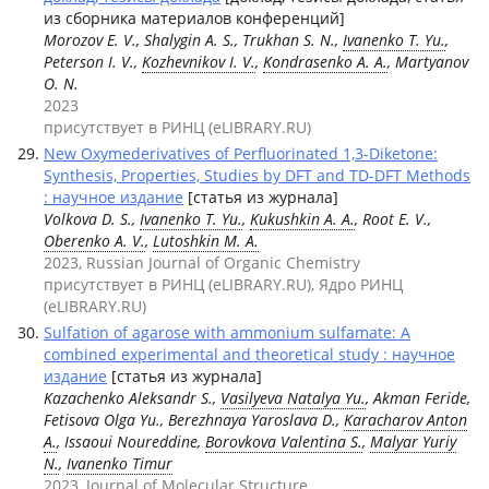
из сборника материалов конференций]
Morozov E. V., Shalygin A. S., Trukhan S. N.,
Ivanenko T. Yu.
,
Peterson I. V.,
Kozhevnikov I. V.
,
Kondrasenko A. A.
, Martyanov
O. N.
2023
присутствует в РИНЦ (eLIBRARY.RU)
New Oxymederivatives of Perfluorinated 1,3-Diketone:
Synthesis, Properties, Studies by DFT and TD-DFT Methods
: научное издание
[статья из журнала]
Volkova D. S.,
Ivanenko T. Yu.
,
Kukushkin A. A.
, Root E. V.,
Oberenko A. V.
,
Lutoshkin M. A.
2023, Russian Journal of Organic Chemistry
присутствует в РИНЦ (eLIBRARY.RU), Ядро РИНЦ
(eLIBRARY.RU)
Sulfation of agarose with ammonium sulfamate: A
combined experimental and theoretical study : научное
издание
[статья из журнала]
Kazachenko Аleksandr S.,
Vasilyeva Natalya Yu.
, Akman Feride,
Fetisova Olga Yu., Berezhnaya Yaroslava D.,
Karacharov Anton
A.
, Issaoui Noureddine,
Borovkova Valentina S.
,
Malyar Yuriy
N.
,
Ivanenko Timur
2023, Journal of Molecular Structure