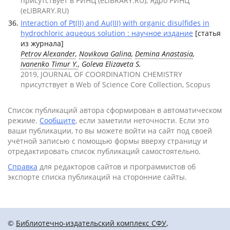
присутствует в РИНЦ (eLIBRARY.RU), Ядро РИНЦ
(eLIBRARY.RU)
Interaction of Pt(II) and Au(III) with organic disulfides in
hydrochloric aqueous solution : научное издание
[статья
из журнала]
Petrov Alexander
,
Novikova Galina
,
Demina Anastasia
,
Ivanenko Timur Y.
, Goleva Elizaveta S.
2019, JOURNAL OF COORDINATION CHEMISTRY
присутствует в Web of Science Core Collection, Scopus
Список публикаций автора сформирован в автоматическом
режиме.
Сообщите
, если заметили неточности. Если это
ваши публикации, то вы можете войти на сайт под своей
учётной записью с помощью формы вверху страницу и
отредактировать список публикаций самостоятельно.
Справка
для редакторов сайтов и программистов об
экспорте списка публикаций на сторонние сайты.
©
Библиотечно-издательский комплекс СФУ
,