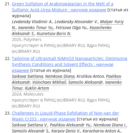
Green Sulfation of Arabinogalactan in the Melt of a
Sulfamic Acid–Urea Mixture : научное издание
[статья из
журнала]
Levdansky Vladimir A., Levdansky Alexander V.,
Malyar Yuriy
N.
,
Ivanenko Timur Yu.
, Fetisova Olga Yu.,
Kazachenko
Aleksandr S.
,
Kuznetsov Boris N.
2025, Polymers
присутствует в РИНЦ (eLIBRARY.RU), Ядро РИНЦ
(eLIBRARY.RU)
Tailoring of Ultrasmall NiMnO3 Nanoparticles: Optimizing
Synthesis Conditions and Solvent Effects : научное
издание
[статья из журнала]
Saikova Svetlana
,
Nemkova Diana
, Krolikov Anton,
Pavlikov
Aleksandr
,
Volochaev Mikhail
,
Samoilo Aleksandr
,
Ivanenko
Timur
,
Kuklin Artem
2024, Molecules
присутствует в РИНЦ (eLIBRARY.RU), Ядро РИНЦ
(eLIBRARY.RU)
Challenges in Liquid-Phase Exfoliation of Non-van der
Waals Cr2S3 : научное издание
[статья из журнала]
Saikova Svetlana V.
,
Pavlikov Aleksandr Yu.
,
Nemkova Diana I.
,
Samoilo Alexandr S.
, Karpov Denis V.,
Karacharov Anton A.
,