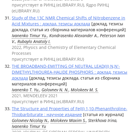
присутствует в РИНЦ (eLIBRARY.RU), Ядро РИНЦ
(eLIBRARY.RU)
Study of the 13С NMR Chemical Shifts of Nitrobenzene in
Acid Mixtures : доклад, тезисы доклада
[доклад, тезисы
доклада, статья из сборника материалов конференций]
Ivanenko Timur Yu.
, Kondrasenko Alexander A., Peterson Ivan
V.,
Rubaylo Anatoly I.
2022, Physics and Chemistry of Elementary Chemical
Processes
присутствует в РИНЦ (eLIBRARY.RU)
THE BROADBAND-EMITTING OF NEUTRAL LEAD(II) N,N'-
DIMETHYLTHIOUREA-HALIDE PHOSPHORS : доклад, тезисы
доклада
[доклад, тезисы доклада, статья из сборника
материалов конференций]
Ivanenko T. Yu.
,
Golovnev N. N.
,
Molokeev M. S.
2021, MENDELEEV 2021
присутствует в РИНЦ (eLIBRARY.RU)
The Structure and Properties of Fe(II) 1,10-Phenanthroline-
Thiobarbiturate : научное издание
[статья из журнала]
Golovnev Nicolay N.
,
Molokeev Maxim S.
, Sterkhova Irina,
Ivanenko Timur Yu