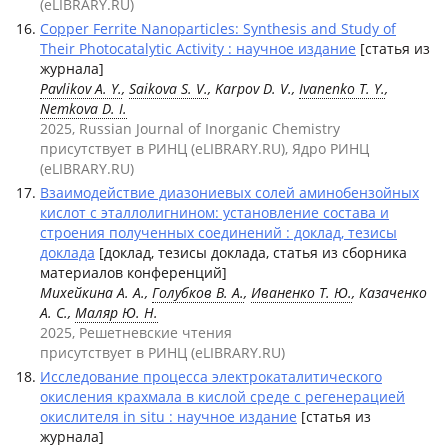
(eLIBRARY.RU)
Copper Ferrite Nanoparticles: Synthesis and Study of
Their Photocatalytic Activity : научное издание
[статья из
журнала]
Pavlikov A. Y.
,
Saikova S. V.
, Karpov D. V.,
Ivanenko T. Y.
,
Nemkova D. I.
2025, Russian Journal of Inorganic Chemistry
присутствует в РИНЦ (eLIBRARY.RU), Ядро РИНЦ
(eLIBRARY.RU)
Взаимодействие диазониевых солей аминобензойных
кислот с эталлолигнином: установление состава и
строения полученных соединений : доклад, тезисы
доклада
[доклад, тезисы доклада, статья из сборника
материалов конференций]
Михейкина А. А.,
Голубков В. А.
,
Иваненко Т. Ю.
, Казаченко
А. С.,
Маляр Ю. Н.
2025, Решетневские чтения
присутствует в РИНЦ (eLIBRARY.RU)
Исследование процесса электрокаталитического
окисления крахмала в кислой среде с регенерацией
окислителя in situ : научное издание
[статья из
журнала]