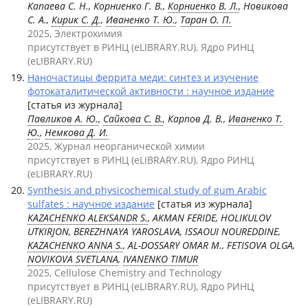
Капаева С. Н., Корниенко Г. В.,
Корниенко В. Л.
, Новикова
С. А.,
Кирик С. Д.
,
Иваненко Т. Ю.
,
Таран О. П.
2025, Электрохимия
присутствует в РИНЦ (eLIBRARY.RU), Ядро РИНЦ
(eLIBRARY.RU)
Наночастицы феррита меди: синтез и изучение
фотокаталитической активности : научное издание
[статья из журнала]
Павликов А. Ю.
,
Сайкова С. В.
, Карпов Д. В.,
Иваненко Т.
Ю.
,
Немкова Д. И.
2025, Журнал неорганической химии
присутствует в РИНЦ (eLIBRARY.RU), Ядро РИНЦ
(eLIBRARY.RU)
Synthesis and physicochemical study of gum Arabic
sulfates : научное издание
[статья из журнала]
KAZACHENKO ALEKSANDR S.
, AKMAN FERIDE, HOLIKULOV
UTKIRJON, BEREZHNAYA YAROSLAVA, ISSAOUI NOUREDDINE,
KAZACHENKO ANNA S.
, AL-DOSSARY OMAR M., FETISOVA OLGA,
NOVIKOVA SVETLANA
,
IVANENKO TIMUR
2025, Cellulose Chemistry and Technology
присутствует в РИНЦ (eLIBRARY.RU), Ядро РИНЦ
(eLIBRARY.RU)