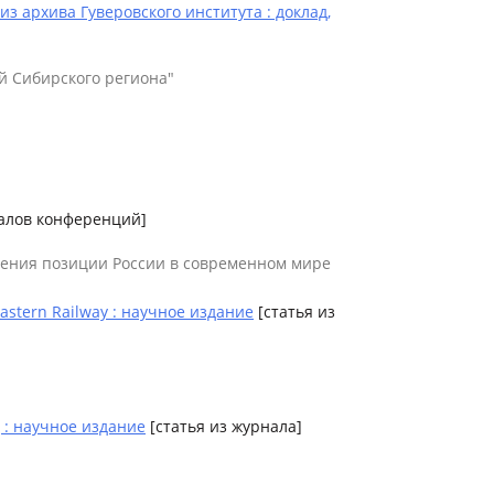
 архива Гуверовского института : доклад,
й Сибирского региона"
иалов конференций]
пления позиции России в современном мире
 Eastern Railway : научное издание
[статья из
 : научное издание
[статья из журнала]