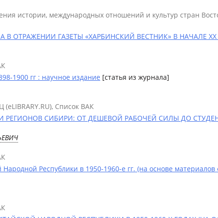
чения истории, международных отношений и культур стран Вост
 В ОТРАЖЕНИИ ГАЗЕТЫ «ХАРБИНСКИЙ ВЕСТНИК» В НАЧАЛЕ XX в
АК
98-1900 гг : научное издание
[статья из журнала]
Ц (eLIBRARY.RU), Список ВАК
ЕГИОНОВ СИБИРИ: ОТ ДЕШЕВОЙ РАБОЧЕЙ СИЛЫ ДО СТУДЕНТОВ 
ЬЕВИЧ
АК
 Народной Республики в 1950-1960-е гг. (на основе материалов
АК