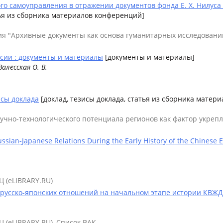
 самоуправления в отражении документов фонда Е. Х. Нилуса из
тья из сборника материалов конференций]
ния "Архивные документы как основа гуманитарных исследовани
ссии : документы и материалы
[документы и материалы]
 Залесская О. В.
исы доклада
[доклад, тезисы доклада, статья из сборника матер
аучно-технологического потенциала регионов как фактор укре
Russian-Japanese Relations During the Early History of the Chinese
Ц (eLIBRARY.RU)
 русско-японских отношений на начальном этапе истории КВЖД
Ц (eLIBRARY.RU), Список ВАК