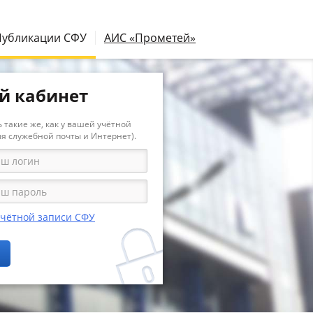
Публикации СФУ
АИС «Прометей»
й кабинет
 такие же, как у вашей учётной
ля служебной почты и Интернет).
учётной записи СФУ