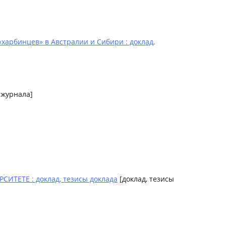
арбинцев» в Австралии и Сибири : доклад,
 журнала]
ЕТЕ : доклад, тезисы доклада
[доклад, тезисы