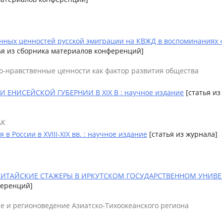
ных ценностей русской эмиграции на КВЖД в воспоминаниях «х
тья из сборника материалов конференций]
о-нравственные ценности как фактор развития общества
ЕНИСЕЙСКОЙ ГУБЕРНИИ В XIX В : научное издание
[статья из
АК
 России в XVIII-XIX вв. : научное издание
[статья из журнала]
ИТАЙСКИЕ СТАЖЕРЫ В ИРКУТСКОМ ГОСУДАРСТВЕННОМ УНИВЕРСИТ
ференций]
ние и регионоведение Азиатско-Тихоокеанского региона