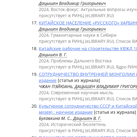
Дацышен Владимир Григорьевич
2024, Восток-фокус: Актуальные вопросы изу
присутствует в РИНЦ (eLIBRARY.RU)
КИТАЙСКОЕ НАСЕЛЕНИЕ «РУССКОГО» ХАРБИНА
Дацышен Владимир Григорьевич
2024, Гуманитарные науки в Сибири
присутствует в РИНЦ (eLIBRARY.RU), Список В
Китайские рабочие на строительстве КВЖД 18
Дацышен В. Г.
2024, Проблемы Дальнего Востока
присутствует в РИНЦ (eLIBRARY.RU), Ядро РИН
СОТРУДНИЧЕСТВО ВНУТРЕННЕЙ МОНГОЛИИ И Р
издание
[статья из журнала]
ЧЖАН ПЭЙЮАНЬ,
ДАЦЫШЕН ВЛАДИМИР ГРИГОР
2024, Современная научная мысль
присутствует в РИНЦ (eLIBRARY.RU), Список В
Культурное сотрудничество СССР и Китайской
музея) : научное издание
[статья из журнала]
Булавкина М. С.,
Дацышен В. Г.
2024, Исторический бюллетень
присутствует в РИНЦ (eLIBRARY.RU), Список В