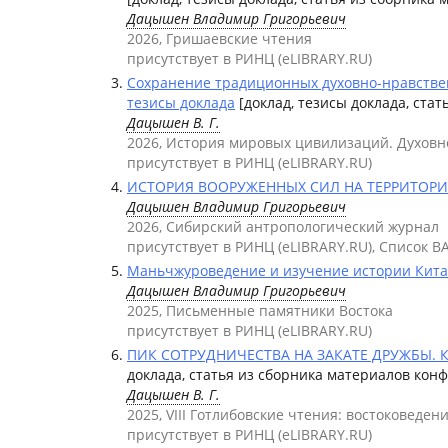
Дацышен Владимир Григорьевич
2026, Гришаевские чтения
присутствует в РИНЦ (eLIBRARY.RU)
Сохранение традиционных духовно-нравствен
тезисы доклада
[доклад, тезисы доклада, ста
Дацышен В. Г.
2026, История мировых цивилизаций. Духовн
присутствует в РИНЦ (eLIBRARY.RU)
ИСТОРИЯ ВООРУЖЕННЫХ СИЛ НА ТЕРРИТОРИИ 
Дацышен Владимир Григорьевич
2026, Сибирский антропологический журнал
присутствует в РИНЦ (eLIBRARY.RU), Список В
Маньчжуроведение и изучение истории Китая в
Дацышен Владимир Григорьевич
2025, Письменные памятники Востока
присутствует в РИНЦ (eLIBRARY.RU)
ПИК СОТРУДНИЧЕСТВА НА ЗАКАТЕ ДРУЖБЫ. К
доклада, статья из сборника материалов кон
Дацышен В. Г.
2025, VIII Готлибовские чтения: востоковеде
присутствует в РИНЦ (eLIBRARY.RU)