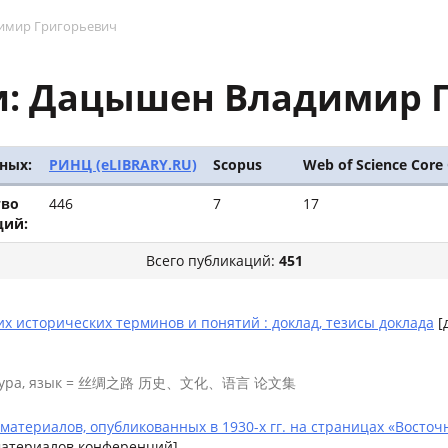
имир Григорьевич
: Дацышен Владимир 
ных:
РИНЦ (eLIBRARY.RU)
Scopus
Web of Science Core 
тво
446
7
17
ций:
Всего публикаций:
451
х исторических терминов и понятий : доклад, тезисы доклада
[
 культура, язык = 丝绸之路 历史、文化、语言 论文集
атериалов, опубликованных в 1930-х гг. на страницах «Восточн
 материалов конференций]