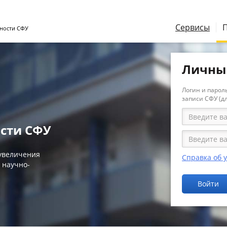
Сервисы
ности СФУ
Личны
Логин и пароль
записи СФУ (д
сти СФУ
 увеличения
Справка об 
 научно-
Войти