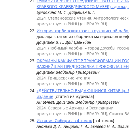
ГУМАНИТАРНОЕ СОТРУДНИЧЕСТВО СССР И К
КРАЕВОГО КРАЕВЕДЧЕСКОГО МУЗЕЯ) : доклад,
Булавкина М. С.,
Дацышен В. Г.
2024, Степановские чтения. Антропологичес
присутствует в РИНЦ (eLIBRARY.RU)
История харбинских газет в рукописной работ
доклада, статья из сборника материалов кон
Дацышен В. Г.
, Дай Цзяньбин
2024, Любимый Харбин – город дружбы Росси
присутствует в РИНЦ (eLIBRARY.RU)
ОКРАИНЫ КАК ФАКТОР ТРАНСФОРМАЦИИ ГОСУ
ВАЖНЕЙШАЯ ПРЕДПОСЫЛКА ПРОВОЗГЛАШЕНИЯ С
Дацышен Владимир Григорьевич
2024, Гришаевские чтения
присутствует в РИНЦ (eLIBRARY.RU)
«ДЕЙСТВИТЕЛЬНО ВЫДАЮЩИЙСЯ КИТАЕЦ»
издание
[статья из журнала]
Ли Вэньгэ,
Дацышен Владимир Григорьевич
2024, Северные Архивы и Экспедиции
присутствует в РИНЦ (eLIBRARY.RU), Список В
История Сибири : в 4 томах
[в 4 томах]
Ананьев Д. А., Андриец Г. А., Беляева Н. А., Вали