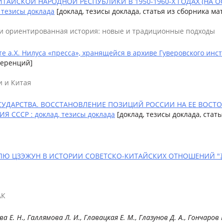
ИТАЙСКОЙ НАРОДНОЙ РЕСПУБЛИКИ В 1950-1960-Х ГОДАХ (НА
 тезисы доклада
[доклад, тезисы доклада, статья из сборника м
ки ориентированная история: новые и традиционные подходы
е а.Х. Нилуса «пресса», хранящейся в архиве Гуверовского инсти
ференций]
и и Китая
ДАРСТВА. ВОССТАНОВЛЕНИЕ ПОЗИЦИЙ РОССИИ НА ЕЕ ВОСТОЧН
ССР : доклад, тезисы доклада
[доклад, тезисы доклада, ста
. ЛЮ ЦЗЭЖУН В ИСТОРИИ СОВЕТСКО-КИТАЙСКИХ ОТНОШЕ
АК
ева Е. Н., Галлямова Л. И., Главацкая Е. М., Глазунов Д. А.,
Гончаров 