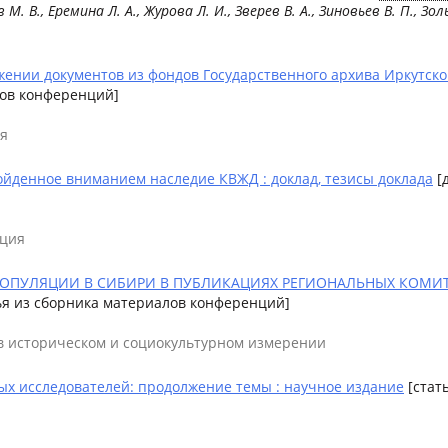
М. В., Еремина Л. А., Журова Л. И., Зверев В. А., Зиновьев В. П., Зо
жении документов из фондов Государственного архива Иркутской
лов конференций]
ия
ойденное вниманием наследие КВЖД : доклад, тезисы доклада
[д
ация
ПУЛЯЦИИ В СИБИРИ В ПУБЛИКАЦИЯХ РЕГИОНАЛЬНЫХ КОМИТЕТ
тья из сборника материалов конференций]
в историческом и социокультурном измерении
ых исследователей: продолжение темы : научное издание
[стат