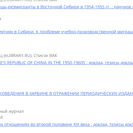
цы-реэмигранты в Восточной Сибири в 1954-1955 гг. : научное
я
иятиях в Сибири. К проблеме учебно-производственной миграци
Ц (eLIBRARY.RU), Список ВАК
S REPUBLIC OF CHINA IN THE 1950-1960S : доклад, тезисы докла
ВЕДЕНИЯ В ХАРБИНЕ В ОТРАЖЕНИИ ПЕРИОДИЧЕСКИХ ИЗДАНИЙ
рный журнал
АК
 отношениях во второй половине XIX века : доклад, тезисы док