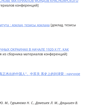
 ОСНОВЕ МАТЕРИАЛОВ ФОНДОВ КРАСНОЯРСКОГО
атериалов конференций]
тута : доклад, тезисы доклада
[доклад, тезисы
ЫХ ОКРАИНАХ В НАЧАЛЕ 1920-Х ГГ. КАК
тья из сборника материалов конференций]
НИЙ "真正杰出的中国人"。中苏关 系史上的刘泽荣 : научное
Ю. М.
, Гурьянова Н. С., Дамешек Л. М.,
Дацышен В.