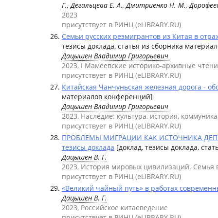
Г.
, Дегальцева Е. А., Дмитриенко Н. М., Дорофеев 
2023
присутствует в РИНЦ (eLIBRARY.RU)
Семьи русских реэмигрантов из Китая в отра
тезисы доклада, статья из сборника материа
Дацышен Владимир Григорьевич
2023, I Мамеевские историко-архивные чтен
присутствует в РИНЦ (eLIBRARY.RU)
Китайская Чанчуньская железная дорога - об
материалов конференций]
Дацышен Владимир Григорьевич
2023, Наследие: культура, история, коммуник
присутствует в РИНЦ (eLIBRARY.RU)
ПРОБЛЕМЫ МИГРАЦИИ КАК ИСТОЧНИКА ДЕПО
тезисы доклада
[доклад, тезисы доклада, ста
Дацышен В. Г.
2023, История мировых цивилизаций. Семья 
присутствует в РИНЦ (eLIBRARY.RU)
«Великий чайный путь» в работах современн
Дацышен В. Г.
2023, Российское китаеведение
присутствует в РИНЦ (eLIBRARY.RU)