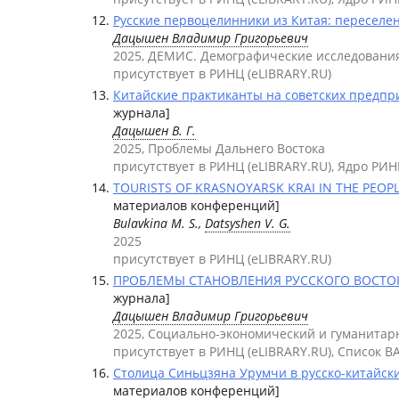
Русские первоцелинники из Китая: переселен
Дацышен Владимир Григорьевич
2025, ДЕМИС. Демографические исследовани
присутствует в РИНЦ (eLIBRARY.RU)
Китайские практиканты на советских предпр
журнала]
Дацышен В. Г.
2025, Проблемы Дальнего Востока
присутствует в РИНЦ (eLIBRARY.RU), Ядро РИН
TOURISTS OF KRASNOYARSK KRAI IN THE PEOPLE'
материалов конференций]
Bulavkina M. S.,
Datsyshen V. G.
2025
присутствует в РИНЦ (eLIBRARY.RU)
ПРОБЛЕМЫ СТАНОВЛЕНИЯ РУССКОГО ВОСТОКО
журнала]
Дацышен Владимир Григорьевич
2025, Социально-экономический и гуманита
присутствует в РИНЦ (eLIBRARY.RU), Список В
Столица Синьцзяна Урумчи в русско-китайских
материалов конференций]