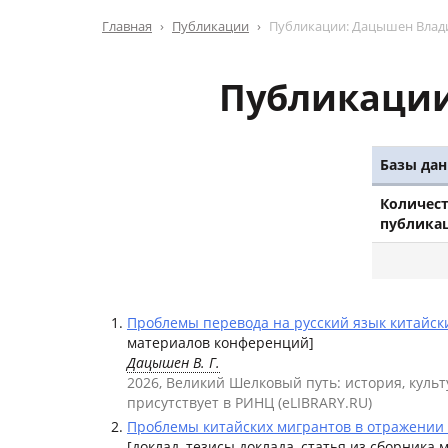
Главная
Публикации
Публикации: Дацышен Влад
Публикации
Базы дан
Количес
публика
Проблемы перевода на русский язык китайски
материалов конференций]
Дацышен В. Г.
2026, Великий Шелковый путь: история,
присутствует в РИНЦ (eLIBRARY.RU)
Проблемы китайских мигрантов в отражении м
[доклад, тезисы доклада, статья из сборника