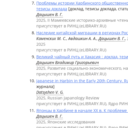
Проблемы истории Харбинского общественного
тезисы доклада
[доклад, тезисы доклада, ста
Дацышен В. Г.
2025, II Мамеевские историко-архивные чте
присутствует в РИНЦ (eLIBRARY.RU)
Наследие китайской миграции в регионах Ро
Каменских М. С., Авдашкин А. А.,
Дацышен В. Г.
,
2025
присутствует в РИНЦ (eLIBRARY.RU)
Великий чайный путь и Хакасия : доклад, тез
Дацышен Владимир Григорьевич
2025, Развитие социально-экономического, н
присутствует в РИНЦ (eLIBRARY.RU)
Japanese in Harbin in the Early 20th Century. 
журнала]
Datsyshen V. G.
2025, Russian Japanology Review
присутствует в РИНЦ (eLIBRARY.RU), Ядро РИН
Японцы в Харбине в начале XX в. К проблеме
Дацышен В. Г.
2025, Японские исследования
присутствует в РИНЦ (eLIBRARY.RU), Ядро РИН