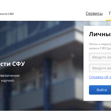
Сервисы
ности СФУ
Личны
Логин и пароль
записи СФУ (д
сти СФУ
 увеличения
Справка об 
 научно-
Войти