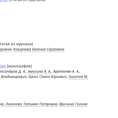
татья из журнала]
уровна
,
Ковзунова Евгения Сергеевна
фия
[монография]
ксандров Д. А.,
Амелина Я. А.
, Арутюнян А. А.,
 Владимирович, Кукол Семен Юрьевич,
Лихачев М.
на
,
Лихачева Татьяна Петровна
,
Яричина Галина