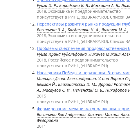
Руйга И. Р.
,
Бородкина В. В.
,
Москвина А. В.
,
Лиха
2018, Экономика и предпринимательство
присутствует в РИНЦ (eLIBRARY.RU), Список В
Перспективы развития рынка продукции глуб
Васильева З. А.
,
Багдасарян Н. А.
,
Лихачев М. А.
,
2018, Экономика и предпринимательство
присутствует в РИНЦ (eLIBRARY.RU), Список В
Проблемы обеспечения продовольственной б
Руйга Ирина Рудольфовна
,
Лихачев Михаил Але
2018, Российское предпринимательство
присутствует в РИНЦ (eLIBRARY.RU)
Наследники Победы и поражения. Вторая мир
Мальцев Денис Александрович, Усова Лариса Се
Бекман Й., Благодатских И. М., Дарвай Ростисл
А.
, Масаулов С. И., Неменский О. Б., Никифоров
2015
присутствует в РИНЦ (eLIBRARY.RU)
Формирование механизма управления терри
Васильева Зоя Андреевна
,
Лихачев Михаил Алек
Федоровна
2011