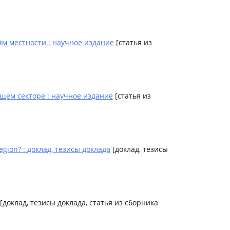
м местности : научное издание
[статья из
щем секторе : научное издание
[статья из
Region? : доклад, тезисы доклада
[доклад, тезисы
[доклад, тезисы доклада, статья из сборника