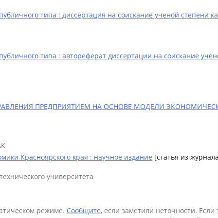
бличного типа : диссертация на соискание ученой степени ка
бличного типа : автореферат диссертации на соискание учен
ПРАВЛЕНИЯ ПРЕДПРИЯТИЕМ НА ОСНОВЕ МОДЕЛИ ЭКОНОМИЧЕ
АК
мики Красноярского края : научное издание
[статья из журнала
 технического университета
матическом режиме.
Сообщите
, если заметили неточности. Если