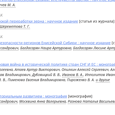
чев М. А.
АК
окой переработки зерна : научное издание
[статья из журнала]
Шереметова Т. Г.
АК
езопасности регионов Енисейской Сибири : научное издание
[с
ксандрович
,
Багдасарян Наира Артуровна
,
Багдасарян Люсине Арт
овая война в исторической политике стран СНГ И ЕС : моногра
ргеевна, Атаев Артур Викторович, Опилкин Алексей Сергеевич, Але
ав Владимирович, Дубовицкий В. В.,
Иванов В. А.
, Ипполитов Иван
 И. В., Пименова Евгения Владимировна, Пироженко В. А.
и другие
ториальным развитием : монография
[монография]
сандрович
,
Москвина Анна Валерьевна
,
Разнова Наталья Васильев