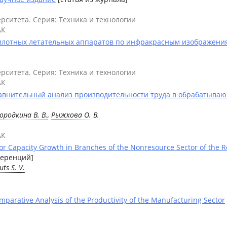
рситета. Серия: Техника и технологии
АК
илотных летательных аппаратов по инфракрасным изображения
рситета. Серия: Техника и технологии
АК
авнительный анализ производительности труда в обрабатываю
ородкина В. В.
,
Рыжкова О. В.
АК
 for Capacity Growth in Branches of the Nonresource Sector of the 
ференций]
uts S. V.
mparative Analysis of the Productivity of the Manufacturing Sector