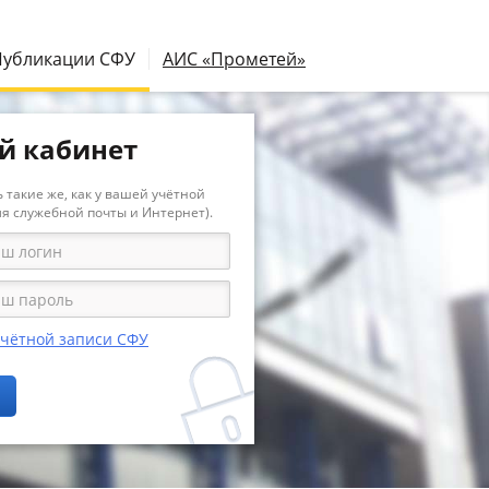
Публикации СФУ
АИС «Прометей»
й кабинет
 такие же, как у вашей учётной
ля служебной почты и Интернет).
учётной записи СФУ