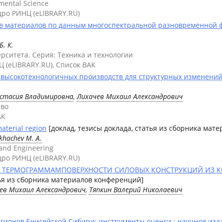
nmental Science
Ядро РИНЦ (eLIBRARY.RU)
в материалов по данным многоспектральной разновременной ф
Б. К.
рситета. Серия: Техника и технологии
Ц (eLIBRARY.RU), Список ВАК
высокотехнологичных производств для структурных изменений 
стасия Владимировна
,
Лихачев Михаил Александрович
аво
АК
material region
[доклад, тезисы доклада, статья из сборника мат
khachev M. A.
 and Engineering
Ядро РИНЦ (eLIBRARY.RU)
О ТЕРМОГРАММАМПОВЕРХНОСТИ СИЛОВЫХ КОНСТРУКЦИЙ ИЗ КО
тья из сборника материалов конференций]
ев Михаил Александрович
,
Тяпкин Валерий Николаевич
гионов Енисейской Сибири: инструменты оценки : научное изд