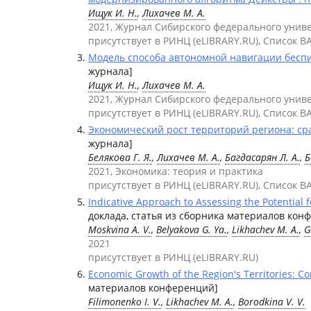
Ищук И. Н.
,
Лихачев М. А.
2021, Журнал Сибирского федерального униве
присутствует в РИНЦ (eLIBRARY.RU), Список В
Модель способа автономной навигации бесп
журнала]
Ищук И. Н.
,
Лихачев М. А.
2021, Журнал Сибирского федерального униве
присутствует в РИНЦ (eLIBRARY.RU), Список В
Экономический рост территорий региона: ср
журнала]
Белякова Г. Я.
,
Лихачев М. А.
,
Багдасарян Л. А.
,
Б
2021, Экономика: теория и практика
присутствует в РИНЦ (eLIBRARY.RU), Список В
Indicative Approach to Assessing the Potential
доклада, статья из сборника материалов кон
Moskvina A. V.
,
Belyakova G. Ya.
,
Likhachev M. A.
,
G
2021
присутствует в РИНЦ (eLIBRARY.RU)
Economic Growth of the Region's Territories: Co
материалов конференций]
Filimonenko I. V.
,
Likhachev M. A.
,
Borodkina V. V.