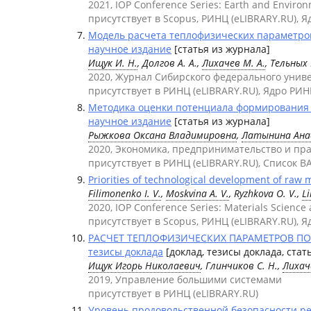
2021, IOP Conference Series: Earth and Enviro
присутствует в Scopus, РИНЦ (eLIBRARY.RU), 
Модель расчета теплофизических параметро
научное издание
[статья из журнала]
Ищук И. Н.
, Долгов А. А.,
Лихачев М. А.
, Тельных 
2020, Журнал Сибирского федерального униве
присутствует в РИНЦ (eLIBRARY.RU), Ядро РИН
Методика оценки потенциала формирования 
научное издание
[статья из журнала]
Рыжкова Оксана Владимировна
,
Латынина Ана
2020, Экономика, предпринимательство и пр
присутствует в РИНЦ (eLIBRARY.RU), Список В
Priorities of technological development of raw 
Filimonenko I. V.
,
Moskvina A. V.
, Ryzhkova O. V.,
Li
2020, IOP Conference Series: Materials Science
присутствует в Scopus, РИНЦ (eLIBRARY.RU), 
РАСЧЕТ ТЕПЛОФИЗИЧЕСКИХ ПАРАМЕТРОВ П
тезисы доклада
[доклад, тезисы доклада, ста
Ищук Игорь Николаевич
, Глинчиков С. Н.,
Лихач
2019, Управление большими системами
присутствует в РИНЦ (eLIBRARY.RU)
Уровень продовольственной безопасности ре