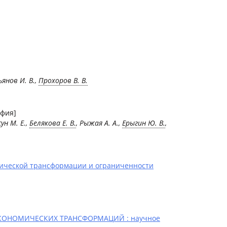
ьянов И. В.,
Прохоров В. В.
фия]
ун М. Е.,
Белякова Е. В.
, Рыжая А. А.,
Ерыгин Ю. В.
,
гической трансформации и ограниченности
КОНОМИЧЕСКИХ ТРАНСФОРМАЦИЙ : научное