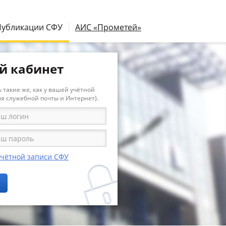
Публикации СФУ
АИС «Прометей»
й кабинет
 такие же, как у вашей учётной
ля служебной почты и Интернет).
учётной записи СФУ