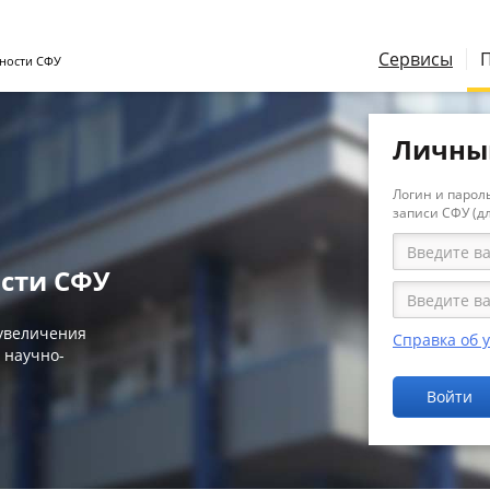
Сервисы
ности СФУ
Личны
Логин и пароль
записи СФУ (д
сти СФУ
 увеличения
Справка об 
 научно-
Войти