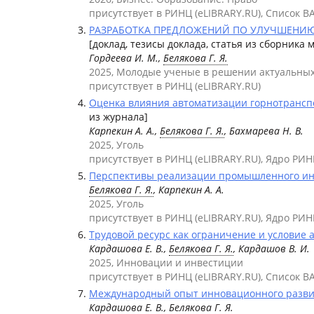
присутствует в РИНЦ (eLIBRARY.RU), Список В
РАЗРАБОТКА ПРЕДЛОЖЕНИЙ ПО УЛУЧШЕНИЮ Э
[доклад, тезисы доклада, статья из сборника
Гордеева И. М.,
Белякова Г. Я.
2025, Молодые ученые в решении актуальны
присутствует в РИНЦ (eLIBRARY.RU)
Оценка влияния автоматизации горнотранспо
из журнала]
Карпекин А. А.,
Белякова Г. Я.
, Бахмарева Н. В.
2025, Уголь
присутствует в РИНЦ (eLIBRARY.RU), Ядро РИН
Перспективы реализации промышленного инте
Белякова Г. Я.
, Карпекин А. А.
2025, Уголь
присутствует в РИНЦ (eLIBRARY.RU), Ядро РИН
Трудовой ресурс как ограничение и условие
Кардашова Е. В.,
Белякова Г. Я.
, Кардашов В. И.
2025, Инновации и инвестиции
присутствует в РИНЦ (eLIBRARY.RU), Список В
Международный опыт инновационного развит
Кардашова Е. В.,
Белякова Г. Я.