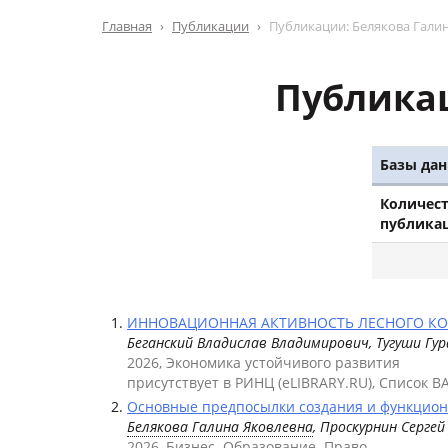
Главная
Публикации
Публикации: Белякова Гали
Публикац
Базы дан
Количес
публика
ИННОВАЦИОННАЯ АКТИВНОСТЬ ЛЕСНОГО КОМП
Беганский Владислав Владимирович, Тугуши Гу
2026, Экономика устойчивого развития
присутствует в РИНЦ (eLIBRARY.RU), Список В
Основные предпосылки создания и функциони
Белякова Галина Яковлевна
, Проскурнин Серге
2026, Бизнес. Образование. Право