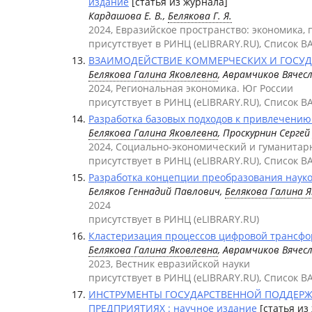
издание
[статья из журнала]
Кардашова Е. В.,
Белякова Г. Я.
2024, Евразийское пространство: экономика, 
присутствует в РИНЦ (eLIBRARY.RU), Список В
ВЗАИМОДЕЙСТВИЕ КОММЕРЧЕСКИХ И ГОСУДА
Белякова Галина Яковлевна
, Аврамчиков Вячес
2024, Региональная экономика. Юг России
присутствует в РИНЦ (eLIBRARY.RU), Список В
Разработка базовых подходов к привлечению 
Белякова Галина Яковлевна
, Проскурнин Серге
2024, Социально-экономический и гуманита
присутствует в РИНЦ (eLIBRARY.RU), Список В
Разработка концепции преобразования науког
Беляков Геннадий Павлович,
Белякова Галина 
2024
присутствует в РИНЦ (eLIBRARY.RU)
Кластеризация процессов цифровой трансфо
Белякова Галина Яковлевна
, Аврамчиков Вячес
2023, Вестник евразийской науки
присутствует в РИНЦ (eLIBRARY.RU), Список В
ИНСТРУМЕНТЫ ГОСУДАРСТВЕННОЙ ПОДДЕРЖ
ПРЕДПРИЯТИЯХ : научное издание
[статья из