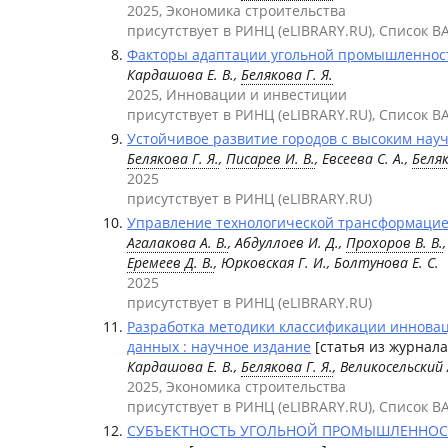
2025, Экономика строительства
присутствует в РИНЦ (eLIBRARY.RU), Список В
Факторы адаптации угольной промышленност
Кардашова Е. В.,
Белякова Г. Я.
2025, Инновации и инвестиции
присутствует в РИНЦ (eLIBRARY.RU), Список В
Устойчивое развитие городов с высоким нау
Белякова Г. Я.
,
Писарев И. В.
, Евсеева С. А.,
Беляк
2025
присутствует в РИНЦ (eLIBRARY.RU)
Управление технологической трансформаци
Агалакова А. В.
, Абдуллоев И. Д.,
Прохоров В. В.
Еремеев Д. В.
, Юрковская Г. И., Болтунова Е. С.
2025
присутствует в РИНЦ (eLIBRARY.RU)
Разработка методики классификации инновац
данных : научное издание
[статья из журнала
Кардашова Е. В.,
Белякова Г. Я.
, Великосельский 
2025, Экономика строительства
присутствует в РИНЦ (eLIBRARY.RU), Список В
СУБЪЕКТНОСТЬ УГОЛЬНОЙ ПРОМЫШЛЕННОСТ