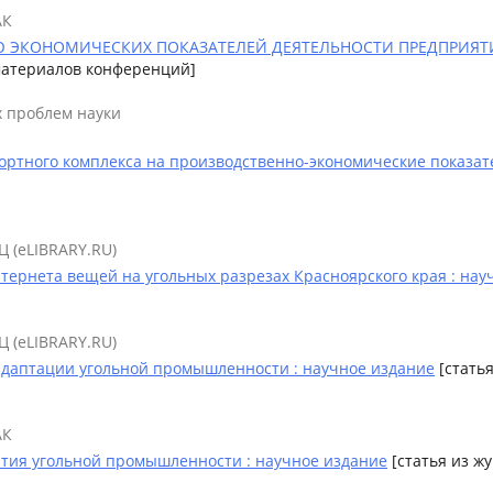
АК
КОНОМИЧЕСКИХ ПОКАЗАТЕЛЕЙ ДЕЯТЕЛЬНОСТИ ПРЕДПРИЯТИЯ (ОО
 материалов конференций]
х проблем науки
ртного комплекса на производственно-экономические показате
Ц (eLIBRARY.RU)
рнета вещей на угольных разрезах Красноярского края : нау
Ц (eLIBRARY.RU)
 адаптации угольной промышленности : научное издание
[статья
АК
ия угольной промышленности : научное издание
[статья из ж