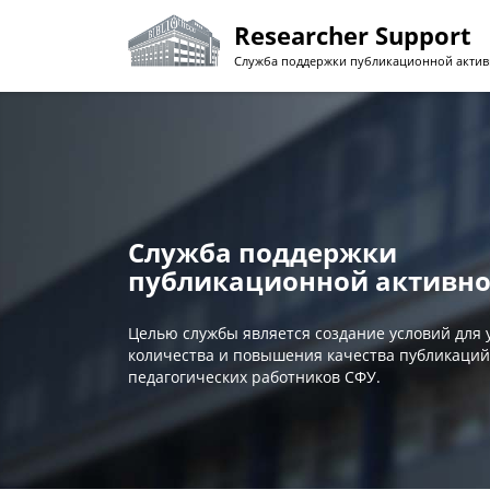
Перейти
Researcher Support
к
основному
Служба поддержки публикационной актив
содержанию
Служба поддержки
публикационной активно
Целью службы является создание условий для
количества и повышения качества публикаций
педагогических работников СФУ.