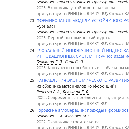
Белякова Галина Яковлевна
, Проскурнин Серге
2023, Экономика устойчивого развития
присутствует в РИНЦ (eLIBRARY.RU), Список В
ФОРМИРОВАНИЕ МОДЕЛИ УСТОЙЧИВОГО РАЗВ
журнала]
Белякова Галина Яковлевна
, Проскурнин Серге
2023, Первый экономический журнал
присутствует в РИНЦ (eLIBRARY.RU), Список В
ГЛОБАЛЬНЫЙ ИННОВАЦИОННЫЙ ИНДЕКС КА
ИННОВАЦИОННЫХ СИСТЕМ : научное издани
Белякова Г. Я.
, Синь Сюй
2023, Конкурентоспособность в глобальном ми
присутствует в РИНЦ (eLIBRARY.RU), Список В
НАПРАВЛЕНИЯ ЭКОНОМИЧЕСКОГО РАЗВИТИЯ М
из сборника материалов конференций]
Ревенко Е. А.,
Белякова Г. Я.
2022, Современные проблемы и тенденции р
присутствует в РИНЦ (eLIBRARY.RU)
Городские агломерации: подходы к формиров
Белякова Г. Я.
, Кулешко М. Я.
2022, Экономика строительства
присутствует в РИНЦ (eLIBRARY.RU), Список В