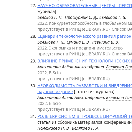
НАУЧНО-ОБРАЗОВАТЕЛЬНЫЕ ЦЕНТРЫ - ПЕРСП
журнала]
Беляков Г. П., Проскурнин С. Д.,
Белякова Г. Я.
2022, Конкурентоспособность в глобальном ми
присутствует в РИНЦ (eLIBRARY.RU), Список В
Сценарии технологического развития регион
Белякова Г. Я.
,
Сумина Е. В.
, Левшина В. В.
2022, Экономика и предпринимательство
присутствует в РИНЦ (eLIBRARY.RU), Список В
ВЛИЯНИЕ ПРИМЕНЕНИЯ ТЕХНОЛОГИЧЕСКИХ 
Арахланова Алёна Александровна,
Белякова Га
2022, E-Scio
присутствует в РИНЦ (eLIBRARY.RU)
НЕОБХОДИМОСТЬ РАЗРАБОТКИ И ВНЕДРЕНИ
научное издание
[статья из журнала]
Арахланова Алёна Александровна,
Белякова Га
2022, E-Scio
присутствует в РИНЦ (eLIBRARY.RU)
РОЛЬ ERP СИСТЕМ В ПРОЦЕССЕ ЦИФРОВОЙ Т
статья из сборника материалов конференций
Полежаева Н. В.,
Белякова Г. Я.