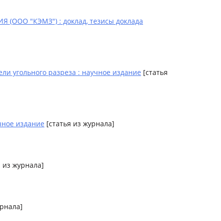
О "КЭМЗ") : доклад, тезисы доклада
ли угольного разреза : научное издание
[статья
чное издание
[статья из журнала]
 из журнала]
урнала]