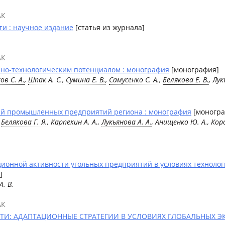
АК
и : научное издание
[статья из журнала]
АК
чно-технологическим потенциалом : монография
[монография]
ов С. А.
,
Шпак А. С.
,
Сумина Е. В.
,
Самусенко С. А.
,
Белякова Е. В.
, Лук
ей промышленных предприятий региона : монография
[моногра
,
Белякова Г. Я.
, Карпекин А. А.,
Лукьянова А. А.
, Анищенко Ю. А., Корс
ионной активности угольных предприятий в условиях техноло
]
А. В.
АК
И: АДАПТАЦИОННЫЕ СТРАТЕГИИ В УСЛОВИЯХ ГЛОБАЛЬНЫХ Э