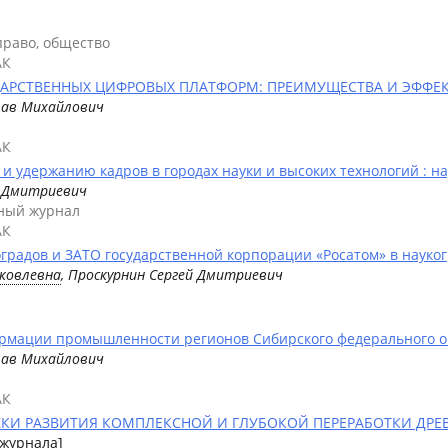
право, общество
АК
РСТВЕННЫХ ЦИФРОВЫХ ПЛАТФОРМ: ПРЕИМУЩЕСТВА И ЭФФЕКТЫ
лав Михайлович
АК
и удержанию кадров в городах науки и высоких технологий : н
й Дмитриевич
рный журнал
АК
радов и ЗАТО государственной корпорации «Росатом» в науког
Яковлевна
, Проскурнин Сергей Дмитриевич
рмации промышленности регионов Сибирского федерального ок
лав Михайлович
АК
КИ РАЗВИТИЯ КОМПЛЕКСНОЙ И ГЛУБОКОЙ ПЕРЕРАБОТКИ ДР
 журнала]