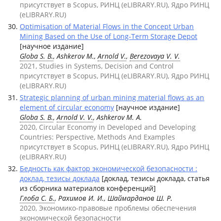
присутствует в Scopus, РИНЦ (eLIBRARY.RU), Ядро РИНЦ
(eLIBRARY.RU)
Optimisation of Material Flows in the Concept Urban
Mining Based on the Use of Long-Term Storage Depot
[научное издание]
Globa S. B.
, Ashkerov M.,
Arnold V.
,
Berezovaya V. V.
2021, Studies in Systems, Decision and Control
присутствует в Scopus, РИНЦ (eLIBRARY.RU), Ядро РИНЦ
(eLIBRARY.RU)
Strategic planning of urban mining material flows as an
element of circular economy
[научное издание]
Globa S. B.
,
Arnold V. V.
, Ashkerov M. A.
2020, Circular Economy in Developed and Developing
Countries: Perspective, Methods And Examples
присутствует в Scopus, РИНЦ (eLIBRARY.RU), Ядро РИНЦ
(eLIBRARY.RU)
Бедность как фактор экономической безопасности :
доклад, тезисы доклада
[доклад, тезисы доклада, статья
из сборника материалов конференций]
Глоба С. Б.
, Рахимов И. И., Шаймарданов Ш. Р.
2020, Экономико-правовые проблемы обеспечения
экономической безопасности