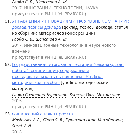
Глоба С. Б.
, Щепетова А. М.
2017, ИННОВАЦИИ, ТЕХНОЛОГИИ, НАУКА
присутствует в РИНЦ (eLIBRARY.RU)
УПРАВЛЕНИЯ ИННОВАЦИЯМИ НА УРОВНЕ КОМПАНИИ :
доклад, тезисы доклада
[доклад, тезисы доклада, статья
из сборника материалов конференций]
Глоба С. Б.
, Щепетова А. М.
2017, Инновационные технологии в науке нового
времени
присутствует в РИНЦ (eLIBRARY.RU)
Государственная итоговая аттестация "бакалаврская
работа": организация, содержание и
последовательность выполнения : Учебно-
методическое пособие
[учебно-методический
материал]
Глоба Светлана Борисовна
,
Зотков Олег Михайлович
2016
присутствует в РИНЦ (eLIBRARY.RU)
Финансовый анализ проекта
Maslovsky V. P.,
Globa S. B.
,
Бутакова Нина Михайловна
,
Surai V. N.
2016