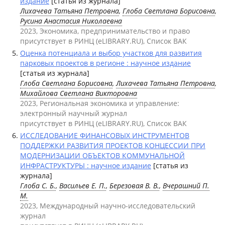
издание
[статья из журнала]
Лихачева Татьяна Петровна
,
Глоба Светлана Борисовна
,
Русина Анастасия Николаевна
2023, Экономика, предпринимательство и право
присутствует в РИНЦ (eLIBRARY.RU), Список ВАК
Оценка потенциала и выбор участков для развития
парковых проектов в регионе : научное издание
[статья из журнала]
Глоба Светлана Борисовна
,
Лихачева Татьяна Петровна
,
Михайлова Светлана Викторовна
2023, Региональная экономика и управление:
электронный научный журнал
присутствует в РИНЦ (eLIBRARY.RU), Список ВАК
ИССЛЕДОВАНИЕ ФИНАНСОВЫХ ИНСТРУМЕНТОВ
ПОДДЕРЖКИ РАЗВИТИЯ ПРОЕКТОВ КОНЦЕССИИ ПРИ
МОДЕРНИЗАЦИИ ОБЪЕКТОВ КОММУНАЛЬНОЙ
ИНФРАСТРУКТУРЫ : научное издание
[статья из
журнала]
Глоба С. Б.
,
Васильев Е. П.
,
Березовая В. В.
,
Вчерашний П.
М.
2023, Международный научно-исследовательский
журнал