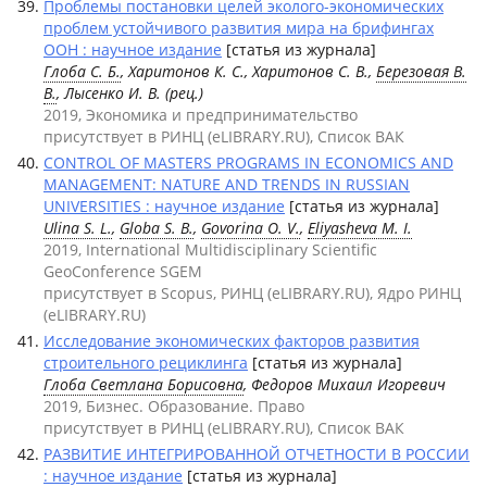
Проблемы постановки целей эколого-экономических
проблем устойчивого развития мира на брифингах
ООН : научное издание
[статья из журнала]
Глоба С. Б.
, Харитонов К. С., Харитонов С. В.,
Березовая В.
В.
, Лысенко И. В. (рец.)
2019, Экономика и предпринимательство
присутствует в РИНЦ (eLIBRARY.RU), Список ВАК
CONTROL OF MASTERS PROGRAMS IN ECONOMICS AND
MANAGEMENT: NATURE AND TRENDS IN RUSSIAN
UNIVERSITIES : научное издание
[статья из журнала]
Ulina S. L.
,
Globa S. B.
,
Govorina O. V.
,
Eliyasheva M. I.
2019, International Multidisciplinary Scientific
GeoConference SGEM
присутствует в Scopus, РИНЦ (eLIBRARY.RU), Ядро РИНЦ
(eLIBRARY.RU)
Исследование экономических факторов развития
строительного рециклинга
[статья из журнала]
Глоба Светлана Борисовна
, Федоров Михаил Игоревич
2019, Бизнес. Образование. Право
присутствует в РИНЦ (eLIBRARY.RU), Список ВАК
РАЗВИТИЕ ИНТЕГРИРОВАННОЙ ОТЧЕТНОСТИ В РОССИИ
: научное издание
[статья из журнала]