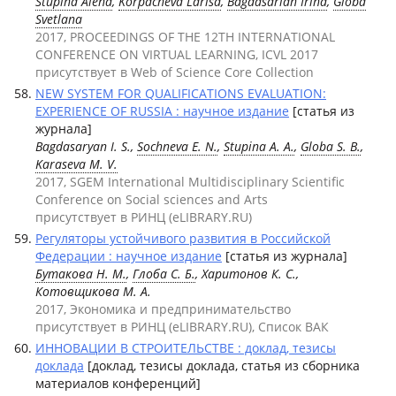
Stupina Alena
,
Korpacheva Larisa
,
Bagdasarian Irina
,
Globa
Svetlana
2017, PROCEEDINGS OF THE 12TH INTERNATIONAL
CONFERENCE ON VIRTUAL LEARNING, ICVL 2017
присутствует в Web of Science Core Collection
NEW SYSTEM FOR QUALIFICATIONS EVALUATION:
EXPERIENCE OF RUSSIA : научное издание
[статья из
журнала]
Bagdasaryan I. S.,
Sochneva E. N.
,
Stupina A. A.
,
Globa S. B.
,
Karaseva M. V.
2017, SGEM International Multidisciplinary Scientific
Conference on Social sciences and Arts
присутствует в РИНЦ (eLIBRARY.RU)
Регуляторы устойчивого развития в Российской
Федерации : научное издание
[статья из журнала]
Бутакова Н. М.
,
Глоба С. Б.
, Харитонов К. С.,
Котовщикова М. А.
2017, Экономика и предпринимательство
присутствует в РИНЦ (eLIBRARY.RU), Список ВАК
ИННОВАЦИИ В СТРОИТЕЛЬСТВЕ : доклад, тезисы
доклада
[доклад, тезисы доклада, статья из сборника
материалов конференций]