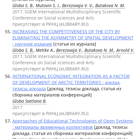
Globa S. B.
,
Mutovin S. I.
,
Berezovaja V. V.
,
Butakova N. M.
2017, SGEM International Multidisciplinary Scientific
Conference on Social sciences and Arts
присутствует в РИНЦ (eLIBRARY.RU)
INCREASING THE COMPETITIVENESS OF THE CITY BY
ELIMINATING THE ASYMMETRY OF SPATIAL DEVELOPMENT
: научное издание
[статья из журнала]
Globa S. B.
, Mettke A.,
Berezovaja V.
,
Butakova N. M.
,
Arnold V.
2017, SGEM International Multidisciplinary Scientific
Conference on Social sciences and Arts
присутствует в РИНЦ (eLIBRARY.RU)
INTERNATIONAL ECONOMIC INTEGRATION AS A FACTOR
OF DEVELOPMENT OF ARCTIC TERRITORIES : доклад,
тезисы доклада
[доклад, тезисы доклада, статья из
сборника материалов конференций]
Globa Svetlana B.
2017
присутствует в РИНЦ (eLIBRARY.RU)
Approaches of Educational Technologies of Open Systems
: материалы временных коллективов
[доклад, тезисы
доклада, статья из сборника материалов конференций]