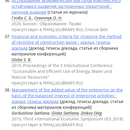
Исследование экономических факторов комплексного
устойчивого развития застроенных территорий :
научное издание
[статья из журнала]
Глоба С. Б.
,
Семенчук О. Н.
2020, Бизнес. Образование. Право
присутствует в РИНЦ (eLIBRARY.RU), Список ВАК
Financial and economic criteria for choosing the method
of recycling of construction waste : доклад, тезисы
доклада
[доклад, тезисы доклада, статья из сборника
материалов конференций]
Globa S. B.
2019, Proceedings of the II International Conference
"Sustainable and Efficient Use of Energy, Water and
Natural Resources"
присутствует в РИНЦ (eLIBRARY.RU)
Management of the added value of the enterprise on the
basis of the balanced interest of enterprise activities :
доклад, тезисы доклада
[доклад, тезисы доклада, статья
из сборника материалов конференций]
Gorbushina Svetlana,
Globa Svetlana
,
Zotkov Oleg
2019, Third International Economic Symposium (IES 2018)
присутствует в РИНЦ (eLIBRARY.RU)