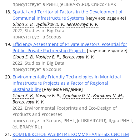
присутствует в РИНЦ (eLIBRARY.RU), Список ВАК
Spatial and Territorial Factors in the Development of
Communal Infrastructure Systems
[научное издание]
Globa S. B.
,
Zyablikov D. V.
,
Berezovaya V. V.
2022, Studies in Big Data
присутствует в Scopus
Efficiency Assessment of Private Investors’ Potential for
Public–Private Partnership Projects
[научное издание]
Globa S. B.
, Vasiljev E. P.,
Berezovaya V. V.
2022, Studies in Big Data
присутствует в Scopus
Environmentally Friendly Technologies in Municipal
Infrastructure Projects as a Factor of Regional
Sustainability
[научное издание]
Globa S. B.
, Vasiljev E. P.,
Zyablikov D. V.
,
Butakova N. M.
,
Berezovaya V. V.
2022, Environmental Footprints and Eco-Design of
Products and Processes
присутствует в Scopus, РИНЦ (eLIBRARY.RU), Ядро РИНЦ
(eLIBRARY.RU)
КОМПЛЕКСНОЕ РАЗВИТИЕ КОММУНАЛЬНЫХ СИСТЕМ