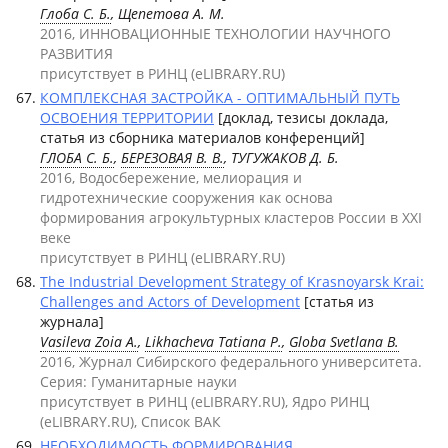
Глоба С. Б.
, Щепетова А. М.
2016, ИННОВАЦИОННЫЕ ТЕХНОЛОГИИ НАУЧНОГО
РАЗВИТИЯ
присутствует в РИНЦ (eLIBRARY.RU)
КОМПЛЕКСНАЯ ЗАСТРОЙКА - ОПТИМАЛЬНЫЙ ПУТЬ
ОСВОЕНИЯ ТЕРРИТОРИИ
[доклад, тезисы доклада,
статья из сборника материалов конференций]
ГЛОБА С. Б.
,
БЕРЕЗОВАЯ В. В.
, ТУГУЖАКОВ Д. Б.
2016, Водосбережение, мелиорация и
гидротехнические сооружения как основа
формирования агрокультурных кластеров России в XXI
веке
присутствует в РИНЦ (eLIBRARY.RU)
The Industrial Development Strategy of Krasnoyarsk Krai:
Challenges and Actors of Development
[статья из
журнала]
Vasileva Zoia A.
,
Likhacheva Tatiana P.
,
Globa Svetlana B.
2016, Журнал Сибирского федерального университета.
Серия: Гуманитарные науки
присутствует в РИНЦ (eLIBRARY.RU), Ядро РИНЦ
(eLIBRARY.RU), Список ВАК
НЕОБХОДИМОСТЬ ФОРМИРОВАНИЯ