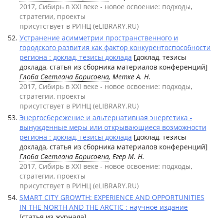
2017, Сибирь в XXI веке - новое освоение: подходы,
стратегии, проекты
присутствует в РИНЦ (eLIBRARY.RU)
Устранение асимметрии пространственного и
городского развития как фактор конкурентоспособности
региона : доклад, тезисы доклада
[доклад, тезисы
доклада, статья из сборника материалов конференций]
Глоба Светлана Борисовна
, Метке А. Н.
2017, Сибирь в XXI веке - новое освоение: подходы,
стратегии, проекты
присутствует в РИНЦ (eLIBRARY.RU)
Энергосбережение и альтернативная энергетика -
вынужденные меры или открывающиеся возможности
региона : доклад, тезисы доклада
[доклад, тезисы
доклада, статья из сборника материалов конференций]
Глоба Светлана Борисовна
, Егер М. Н.
2017, Сибирь в XXI веке - новое освоение: подходы,
стратегии, проекты
присутствует в РИНЦ (eLIBRARY.RU)
SMART CITY GROWTH: EXPERIENCE AND OPPORTUNITIES
IN THE NORTH AND THE ARCTIC : научное издание
[статья из журнала]