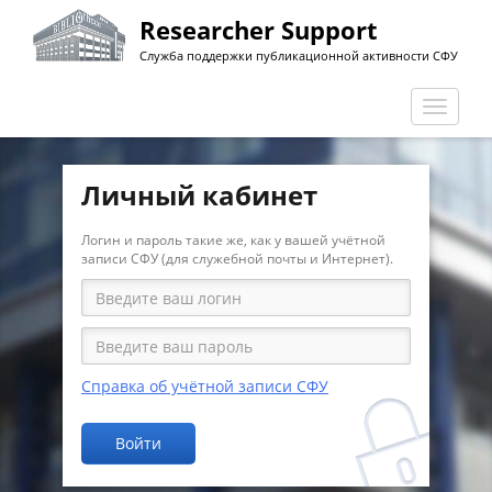
Перейти
Researcher Support
к
Служба поддержки публикационной активности СФУ
основному
содержанию
Перекл
навига
Личный кабинет
Логин и пароль такие же, как у вашей учётной
записи СФУ (для служебной почты и Интернет).
Справка об учётной записи СФУ
Войти