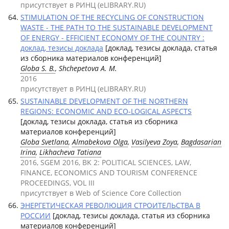
присутствует в РИНЦ (eLIBRARY.RU)
STIMULATION OF THE RECYCLING OF CONSTRUCTION
WASTE - THE PATH TO THE SUSTAINABLE DEVELOPMENT
OF ENERGY - EFFICIENT ECONOMY OF THE COUNTRY :
доклад, тезисы доклада
[доклад, тезисы доклада, статья
из сборника материалов конференций]
Globa S. B.
, Shchepetova A. M.
2016
присутствует в РИНЦ (eLIBRARY.RU)
SUSTAINABLE DEVELOPMENT OF THE NORTHERN
REGIONS: ECONOMIC AND ECO-LOGICAL ASPECTS
[доклад, тезисы доклада, статья из сборника
материалов конференций]
Globa Svetlana
,
Almabekova Olga
,
Vasilyeva Zoya
,
Bagdasarian
Irina
,
Likhacheva Tatiana
2016, SGEM 2016, BK 2: POLITICAL SCIENCES, LAW,
FINANCE, ECONOMICS AND TOURISM CONFERENCE
PROCEEDINGS, VOL III
присутствует в Web of Science Core Collection
ЭНЕРГЕТИЧЕСКАЯ РЕВОЛЮЦИЯ СТРОИТЕЛЬСТВА В
РОССИИ
[доклад, тезисы доклада, статья из сборника
материалов конференций]