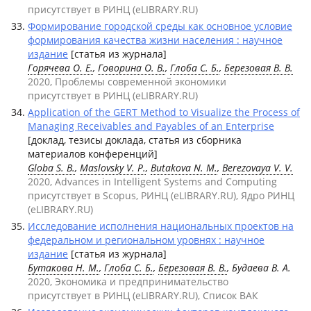
присутствует в РИНЦ (eLIBRARY.RU)
Формирование городской среды как основное условие
формирования качества жизни населения : научное
издание
[статья из журнала]
Горячева О. Е.
,
Говорина О. В.
,
Глоба С. Б.
,
Березовая В. В.
2020, Проблемы современной экономики
присутствует в РИНЦ (eLIBRARY.RU)
Application of the GERT Method to Visualize the Process of
Managing Receivables and Payables of an Enterprise
[доклад, тезисы доклада, статья из сборника
материалов конференций]
Globa S. B.
,
Maslovsky V. P.
,
Butakova N. M.
,
Berezovaya V. V.
2020, Advances in Intelligent Systems and Computing
присутствует в Scopus, РИНЦ (eLIBRARY.RU), Ядро РИНЦ
(eLIBRARY.RU)
Исследование исполнения национальных проектов на
федеральном и региональном уровнях : научное
издание
[статья из журнала]
Бутакова Н. М.
,
Глоба С. Б.
,
Березовая В. В.
, Будаева В. А.
2020, Экономика и предпринимательство
присутствует в РИНЦ (eLIBRARY.RU), Список ВАК