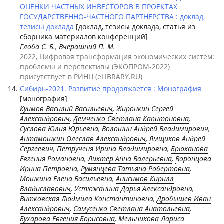
ОЦЕНКИ ЧАСТНЫХ ИНВЕСТОРОВ В ПРОЕКТАХ
ГОСУДАРСТВЕННО-ЧАСТНОГО ПАРТНЕРСТВА : доклад,
тезисы доклада
[доклад, тезисы доклада, статья из
сборника материалов конференций]
Глоба С. Б.
,
Вчерашний П. М.
2022, Цифровая трансформация экономических систем:
проблемы и перспективы (ЭКОПРОМ-2022)
присутствует в РИНЦ (eLIBRARY.RU)
Сибирь-2021. Развитие продолжается : Монография
[монография]
Куимов Василий Васильевич
,
Жиронкин Сергей
Александрович
,
Демченко Светлана Капитоновна
,
Суслова Юлия Юрьевна
,
Волошин Андрей Владимирович
,
Антамошкин Олеслав Александрович
,
Ямщиков Андрей
Сергеевич
,
Петрученя Ирина Владимировна
,
Брюханова
Евгения Романовна
,
Лихтер Анна Валерьевна
,
Воронцова
Ирина Петровна
,
Румянцева Татьяна Робертовна
,
Мошкина Елена Васильевна
,
Анисимов Кирилл
Владиславович
,
Устюжанина Дарья Александровна
,
Витковская Людмила Константиновна
,
Дробышев Иван
Александрович
,
Самусенко Светлана Анатольевна
,
Бухарова Евгения Борисовна
, Мельникова Лариса