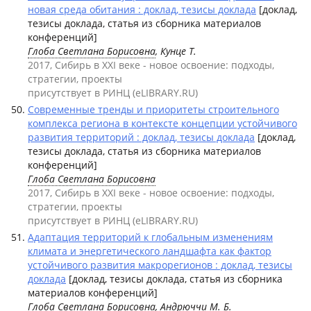
новая среда обитания : доклад, тезисы доклада
[доклад,
тезисы доклада, статья из сборника материалов
конференций]
Глоба Светлана Борисовна
, Кунце Т.
2017, Сибирь в XXI веке - новое освоение: подходы,
стратегии, проекты
присутствует в РИНЦ (eLIBRARY.RU)
Современные тренды и приоритеты строительного
комплекса региона в контексте концепции устойчивого
развития территорий : доклад, тезисы доклада
[доклад,
тезисы доклада, статья из сборника материалов
конференций]
Глоба Светлана Борисовна
2017, Сибирь в XXI веке - новое освоение: подходы,
стратегии, проекты
присутствует в РИНЦ (eLIBRARY.RU)
Адаптация территорий к глобальным изменениям
климата и энергетического ландшафта как фактор
устойчивого развития макрорегионов : доклад, тезисы
доклада
[доклад, тезисы доклада, статья из сборника
материалов конференций]
Глоба Светлана Борисовна
, Андрюччи М. Б.