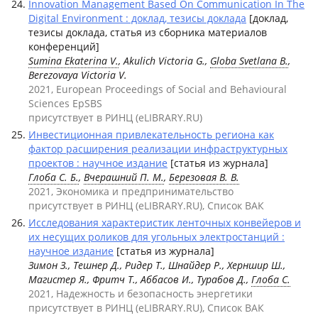
Innovation Management Based On Communication In The
Digital Environment : доклад, тезисы доклада
[доклад,
тезисы доклада, статья из сборника материалов
конференций]
Sumina Ekaterina V.
, Akulich Victoria G.,
Globa Svetlana B.
,
Berezovaya Victoria V.
2021, European Proceedings of Social and Behavioural
Sciences EpSBS
присутствует в РИНЦ (eLIBRARY.RU)
Инвестиционная привлекательность региона как
фактор расширения реализации инфраструктурных
проектов : научное издание
[статья из журнала]
Глоба С. Б.
,
Вчерашний П. М.
,
Березовая В. В.
2021, Экономика и предпринимательство
присутствует в РИНЦ (eLIBRARY.RU), Список ВАК
Исследования характеристик ленточных конвейеров и
их несущих роликов для угольных электростанций :
научное издание
[статья из журнала]
Зимон З., Тешнер Д., Ридер Т., Шнайдер Р., Херншир Ш.,
Магистер Я., Фритч Т., Аббасов И., Турабов Д.,
Глоба С.
2021, Надежность и безопасность энергетики
присутствует в РИНЦ (eLIBRARY.RU), Список ВАК