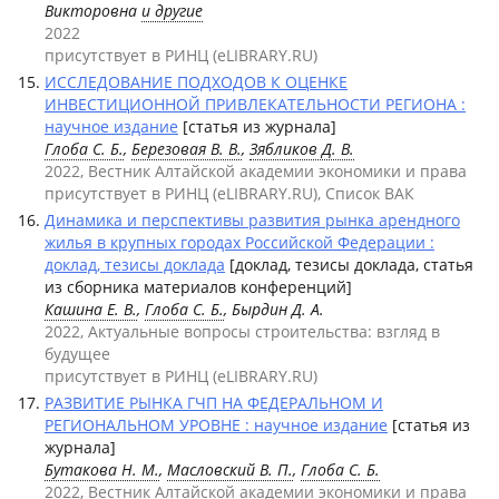
Викторовна
и другие
2022
присутствует в РИНЦ (eLIBRARY.RU)
ИССЛЕДОВАНИЕ ПОДХОДОВ К ОЦЕНКЕ
ИНВЕСТИЦИОННОЙ ПРИВЛЕКАТЕЛЬНОСТИ РЕГИОНА :
научное издание
[статья из журнала]
Глоба С. Б.
,
Березовая В. В.
,
Зябликов Д. В.
2022, Вестник Алтайской академии экономики и права
присутствует в РИНЦ (eLIBRARY.RU), Список ВАК
Динамика и перспективы развития рынка арендного
жилья в крупных городах Российской Федерации :
доклад, тезисы доклада
[доклад, тезисы доклада, статья
из сборника материалов конференций]
Кашина Е. В.
,
Глоба С. Б.
, Бырдин Д. А.
2022, Актуальные вопросы строительства: взгляд в
будущее
присутствует в РИНЦ (eLIBRARY.RU)
РАЗВИТИЕ РЫНКА ГЧП НА ФЕДЕРАЛЬНОМ И
РЕГИОНАЛЬНОМ УРОВНЕ : научное издание
[статья из
журнала]
Бутакова Н. М.
,
Масловский В. П.
,
Глоба С. Б.
2022, Вестник Алтайской академии экономики и права