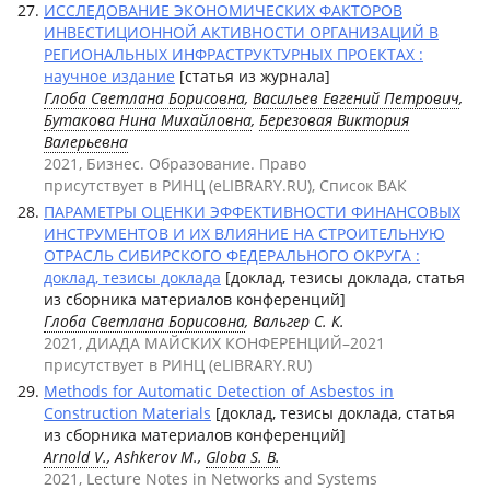
ИССЛЕДОВАНИЕ ЭКОНОМИЧЕСКИХ ФАКТОРОВ
ИНВЕСТИЦИОННОЙ АКТИВНОСТИ ОРГАНИЗАЦИЙ В
РЕГИОНАЛЬНЫХ ИНФРАСТРУКТУРНЫХ ПРОЕКТАХ :
научное издание
[статья из журнала]
Глоба Светлана Борисовна
,
Васильев Евгений Петрович
,
Бутакова Нина Михайловна
,
Березовая Виктория
Валерьевна
2021, Бизнес. Образование. Право
присутствует в РИНЦ (eLIBRARY.RU), Список ВАК
ПАРАМЕТРЫ ОЦЕНКИ ЭФФЕКТИВНОСТИ ФИНАНСОВЫХ
ИНСТРУМЕНТОВ И ИХ ВЛИЯНИЕ НА СТРОИТЕЛЬНУЮ
ОТРАСЛЬ СИБИРСКОГО ФЕДЕРАЛЬНОГО ОКРУГА :
доклад, тезисы доклада
[доклад, тезисы доклада, статья
из сборника материалов конференций]
Глоба Светлана Борисовна
, Вальгер С. К.
2021, ДИАДА МАЙСКИХ КОНФЕРЕНЦИЙ–2021
присутствует в РИНЦ (eLIBRARY.RU)
Methods for Automatic Detection of Asbestos in
Construction Materials
[доклад, тезисы доклада, статья
из сборника материалов конференций]
Arnold V.
, Ashkerov M.,
Globa S. B.
2021, Lecture Notes in Networks and Systems