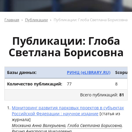
Главная
Публикации
Публикации: Глоба Светлана Борисовна
Публикации: Глоба
Светлана Борисовна
Базы данных:
РИНЦ (eLIBRARY.RU)
Scopus
Количество публикаций:
77
8
Всего публикаций:
81
Мониторинг развития парковых проектов в субъектах
Российской Федерации : научное издание
[статья из
журнала]
Москвина Анна Валерьевна
,
Глоба Светлана Борисовна
,
Русина Анастасия Николаевна