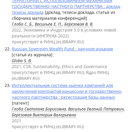
ТЕРРИТОРИИ С ИСПОЛЬЗОВАНИЕМ МЕХАНИЗМА
ГОСУДАРСТВЕННО-ЧАСТНОГО ПАРТНЕРСТВА : доклад,
тезисы доклада
[доклад, тезисы доклада, статья из
сборника материалов конференций]
Глоба С. Б.
,
Васильев Е. П.
,
Березовая В. В.
2022, Экономика и Индустрия 5.0 в условиях новой
реальности (ИНПРОМ-2022)
присутствует в РИНЦ (eLIBRARY.RU)
Russian Sovereign Wealth Fund : научное издание
[статья из журнала]
Globa S. B.
2021, CSR, Sustainability, Ethics and Governance
присутствует в РИНЦ (eLIBRARY.RU), Ядро РИНЦ
(eLIBRARY.RU)
Интеллектуальная система оценки компаний для
заключения контрактов концессии и государственно-
частного партнерства : регистрация базы данных
[патент]
Глоба Светлана Борисовна
,
Васильев Евгений Петрович
,
Березовая Виктория Валерьевна
2021
присутствует в РИНЦ (eLIBRARY.RU)