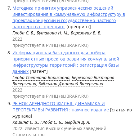
присутствует в РИНЦ (eLIBRARY.RU)
Методика принятия управленческих решений
инвестирования в коммунальную инфраструктуру в
проектах концессии и государственно-частного
партнерства : препринт
[препринт]
Глоба С. Б.
,
Бутакова Н. М.
,
Березовая В. В.
2022
присутствует в РИНЦ (eLIBRARY.RU)
Информационная база данных для выбора
приоритетных проектов развития коммунальной
инфраструктуры территорий : регистрация базы
данных
[патент]
Глоба Светлана Борисовна
,
Березовая Виктория
Валерьевна
,
Зябликов Дмитрий Валерьевич
2022
присутствует в РИНЦ (eLIBRARY.RU)
РЫНОК АРЕНДНОГО ЖИЛЬЯ: ДИНАМИКА И
ПЕРСПЕКТИВЫ РАЗВИТИЯ : научное издание
[статья из
журнала]
Кашина Е. В.
,
Глоба С. Б.
, Бырдин Д. А.
2022, Известия высших учебных заведений.
Строительство