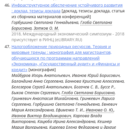
Инфраструктурное обеспечение устойчивого развития
: доклад, тезисы доклада
[доклад, тезисы доклада, статья
из сборника материалов конференций]
Горбушина Светлана Геннадьевна,
Глоба Светлана
Борисовна
,
Зотков О. М.
2018, Международный экономический симпозиум - 2018
присутствует в РИНЦ (eLIBRARY.RU)
Налогообложение природных ресурсов. Теория и
мировые тренды : монография для магистрантов,
обучающихся по программам направлений
«Экономика», «Государственный аудит» и «Финансы и
кредит»
[монография]
Майбуров Игорь Анатольевич, Иванов Юрий Борисович,
Баландина Анна Сергеевна, Баннова Кристина Алексеевна,
Белозеров Сергей Анатольевич, Богачев С. В., Буссе Р.,
Быков Степан Сергеевич,
Глоба Светлана Борисовна
,
Гринкевич Анастасия Михайловна, Гринкевич Лариса
Сергеевна, Горбушина Светлана Геннадьевна, Евневич
Мария Александровна, Ефименко Т. И.,
Иванова О. Ю,
,
Иванов Виктор Владимирович
, Карпова Влада
Викторовна, Кацюба Ирина Александровна, Кешнер
Мария Валерьевна, Киреева Елена Федоровна
и другие