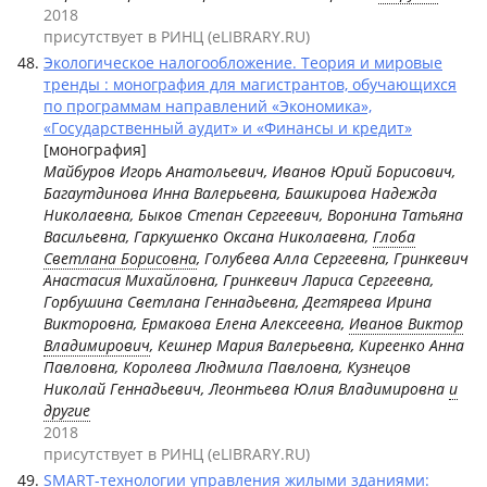
2018
присутствует в РИНЦ (eLIBRARY.RU)
Экологическое налогообложение. Теория и мировые
тренды : монография для магистрантов, обучающихся
по программам направлений «Экономика»,
«Государственный аудит» и «Финансы и кредит»
[монография]
Майбуров Игорь Анатольевич, Иванов Юрий Борисович,
Багаутдинова Инна Валерьевна, Башкирова Надежда
Николаевна, Быков Степан Сергеевич, Воронина Татьяна
Васильевна, Гаркушенко Оксана Николаевна,
Глоба
Светлана Борисовна
, Голубева Алла Сергеевна, Гринкевич
Анастасия Михайловна, Гринкевич Лариса Сергеевна,
Горбушина Светлана Геннадьевна, Дегтярева Ирина
Викторовна, Ермакова Елена Алексеевна,
Иванов Виктор
Владимирович
, Кешнер Мария Валерьевна, Киреенко Анна
Павловна, Королева Людмила Павловна, Кузнецов
Николай Геннадьевич, Леонтьева Юлия Владимировна
и
другие
2018
присутствует в РИНЦ (eLIBRARY.RU)
SMART-технологии управления жилыми зданиями: