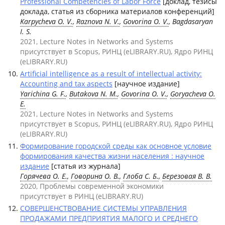
Professional Competencies of Labor Force
[доклад, тезисы
доклада, статья из сборника материалов конференций]
Karpycheva O. V.
,
Raznova N. V.
,
Govorina O. V.
, Bagdasaryan
I. S.
2021, Lecture Notes in Networks and Systems
присутствует в Scopus, РИНЦ (eLIBRARY.RU), Ядро РИНЦ
(eLIBRARY.RU)
Artificial intelligence as a result of intellectual activity:
Accounting and tax aspects
[научное издание]
Yarichina G. F.
,
Butakova N. M.
,
Govorina O. V.
,
Goryacheva O.
E.
2021, Lecture Notes in Networks and Systems
присутствует в Scopus, РИНЦ (eLIBRARY.RU), Ядро РИНЦ
(eLIBRARY.RU)
Формирование городской среды как основное условие
формирования качества жизни населения : научное
издание
[статья из журнала]
Горячева О. Е.
,
Говорина О. В.
,
Глоба С. Б.
,
Березовая В. В.
2020, Проблемы современной экономики
присутствует в РИНЦ (eLIBRARY.RU)
СОВЕРШЕНСТВОВАНИЕ СИСТЕМЫ УПРАВЛЕНИЯ
ПРОДАЖАМИ ПРЕДПРИЯТИЯ МАЛОГО И СРЕДНЕГО