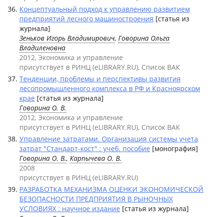
Концептуальный подход к управлению развитием
предприятий лесного машиностроения
[статья из
журнала]
Зеньков Игорь Владимирович
,
Говорина Ольга
Владиленовна
2012, Экономика и управление
присутствует в РИНЦ (eLIBRARY.RU), Список ВАК
Тенденции, проблемы и перспективы развития
лесопромышленного комплекса в РФ и Красноярском
крае
[статья из журнала]
Говорина О. В.
2012, Экономика и управление
присутствует в РИНЦ (eLIBRARY.RU), Список ВАК
Управление затратами. Организация системы учета
затрат "Стандарт-кост" : учеб. пособие
[монография]
Говорина О. В.
,
Карпычева О. В.
2008
присутствует в РИНЦ (eLIBRARY.RU)
РАЗРАБОТКА МЕХАНИЗМА ОЦЕНКИ ЭКОНОМИЧЕСКОЙ
БЕЗОПАСНОСТИ ПРЕДПРИЯТИЯ В РЫНОЧНЫХ
УСЛОВИЯХ : научное издание
[статья из журнала]