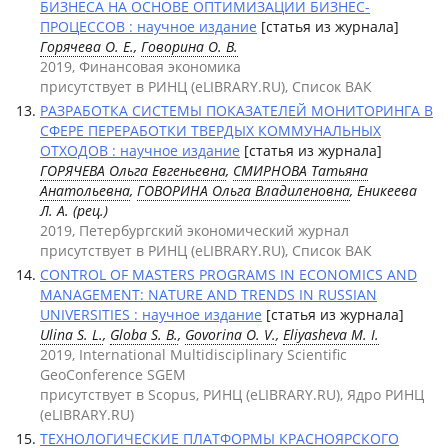
БИЗНЕСА НА ОСНОВЕ ОПТИМИЗАЦИИ БИЗНЕС-
ПРОЦЕССОВ : научное издание
[статья из журнала]
Горячева О. Е.
,
Говорина О. В.
2019, Финансовая экономика
присутствует в РИНЦ (eLIBRARY.RU), Список ВАК
РАЗРАБОТКА СИСТЕМЫ ПОКАЗАТЕЛЕЙ МОНИТОРИНГА В
СФЕРЕ ПЕРЕРАБОТКИ ТВЕРДЫХ КОММУНАЛЬНЫХ
ОТХОДОВ : научное издание
[статья из журнала]
ГОРЯЧЕВА Ольга Евгеньевна
,
СМИРНОВА Татьяна
Анатольевна
,
ГОВОРИНА Ольга Владиленовна
, Еникеева
Л. А. (рец.)
2019, Петербургский экономический журнал
присутствует в РИНЦ (eLIBRARY.RU), Список ВАК
CONTROL OF MASTERS PROGRAMS IN ECONOMICS AND
MANAGEMENT: NATURE AND TRENDS IN RUSSIAN
UNIVERSITIES : научное издание
[статья из журнала]
Ulina S. L.
,
Globa S. B.
,
Govorina O. V.
,
Eliyasheva M. I.
2019, International Multidisciplinary Scientific
GeoConference SGEM
присутствует в Scopus, РИНЦ (eLIBRARY.RU), Ядро РИНЦ
(eLIBRARY.RU)
ТЕХНОЛОГИЧЕСКИЕ ПЛАТФОРМЫ КРАСНОЯРСКОГО