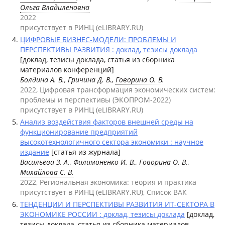
Ольга Владиленовна
2022
присутствует в РИНЦ (eLIBRARY.RU)
ЦИФРОВЫЕ БИЗНЕС-МОДЕЛИ: ПРОБЛЕМЫ И
ПЕРСПЕКТИВЫ РАЗВИТИЯ : доклад, тезисы доклада
[доклад, тезисы доклада, статья из сборника
материалов конференций]
Болдина А. В., Гричина Д. В.,
Говорина О. В.
2022, Цифровая трансформация экономических систем:
проблемы и перспективы (ЭКОПРОМ-2022)
присутствует в РИНЦ (eLIBRARY.RU)
Анализ воздействия факторов внешней среды на
функционирование предприятий
высокотехнологичного сектора экономики : научное
издание
[статья из журнала]
Васильева З. А.
,
Филимоненко И. В.
,
Говорина О. В.
,
Михайлова С. В.
2022, Региональная экономика: теория и практика
присутствует в РИНЦ (eLIBRARY.RU), Список ВАК
ТЕНДЕНЦИИ И ПЕРСПЕКТИВЫ РАЗВИТИЯ ИТ-СЕКТОРА В
ЭКОНОМИКЕ РОССИИ : доклад, тезисы доклада
[доклад,
тезисы доклада, статья из сборника материалов