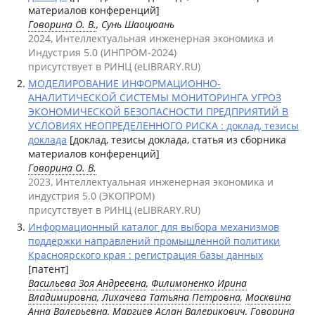
материалов конференций]
Говорина О. В.
, Сунь Шаоцюань
2024, Интеллектуальная инженерная экономика и
Индустрия 5.0 (ИНПРОМ-2024)
присутствует в РИНЦ (eLIBRARY.RU)
МОДЕЛИРОВАНИЕ ИНФОРМАЦИОННО-
АНАЛИТИЧЕСКОЙ СИСТЕМЫ МОНИТОРИНГА УГРОЗ
ЭКОНОМИЧЕСКОЙ БЕЗОПАСНОСТИ ПРЕДПРИЯТИЙ В
УСЛОВИЯХ НЕОПРЕДЕЛЕННОГО РИСКА : доклад, тезисы
доклада
[доклад, тезисы доклада, статья из сборника
материалов конференций]
Говорина О. В.
2023, Интеллектуальная инженерная экономика и
индустрия 5.0 (ЭКОПРОМ)
присутствует в РИНЦ (eLIBRARY.RU)
Информационный каталог для выбора механизмов
поддержки направлений промышленной политики
Красноярского края : регистрация базы данных
[патент]
Васильева Зоя Андреевна
,
Филимоненко Ирина
Владимировна
,
Лихачева Татьяна Петровна
,
Москвина
Анна Валерьевна
, Маргиев Аслан Валерикович,
Говорина