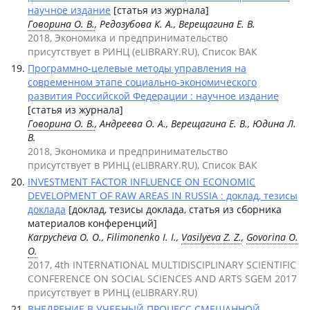
научное издание
[статья из журнала]
Говорина О. В.
, Редозубова К. А., Верещагина Е. В.
2018, Экономика и предпринимательство
присутствует в РИНЦ (eLIBRARY.RU), Список ВАК
Программно-целевые методы управления на
современном этапе социально-экономического
развития Российской Федерации : научное издание
[статья из журнала]
Говорина О. В.
, Андреева О. А., Верещагина Е. В., Юдина Л.
В.
2018, Экономика и предпринимательство
присутствует в РИНЦ (eLIBRARY.RU), Список ВАК
INVESTMENT FACTOR INFLUENCE ON ECONOMIC
DEVELOPMENT OF RAW AREAS IN RUSSIA : доклад, тезисы
доклада
[доклад, тезисы доклада, статья из сборника
материалов конференций]
Karpycheva O. O., Filimonenko I. I.,
Vasilyeva Z. Z.
,
Govorina O.
O.
2017, 4th INTERNATIONAL MULTIDISCIPLINARY SCIENTIFIC
CONFERENCE ON SOCIAL SCIENCES AND ARTS SGEM 2017
присутствует в РИНЦ (eLIBRARY.RU)
ВНЕДРЕНИЕ В УЧЕБНЫЙ ПРОЦЕСС СМЕШАННОЙ