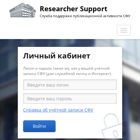
Перейти
Researcher Support
к
Служба поддержки публикационной активности СФУ
основному
содержанию
Перекл
навига
Личный кабинет
Логин и пароль такие же, как у вашей учётной
записи СФУ (для служебной почты и Интернет).
Справка об учётной записи СФУ
Войти