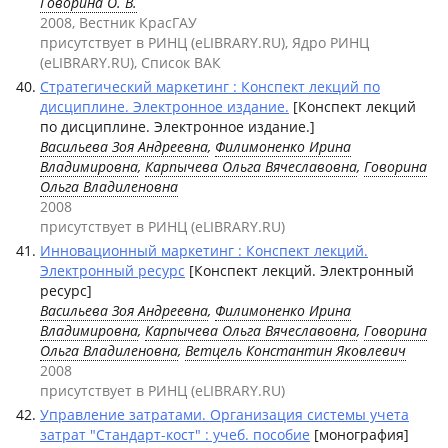
Говорина О. В.
2008, Вестник КрасГАУ
присутствует в РИНЦ (eLIBRARY.RU), Ядро РИНЦ
(eLIBRARY.RU), Список ВАК
Стратегический маркетинг : Конспект лекций по
дисциплине. Электронное издание.
[Конспект лекций
по дисциплине. Электронное издание.]
Васильева Зоя Андреевна
,
Филимоненко Ирина
Владимировна
,
Карпычева Ольга Вячеславовна
,
Говорина
Ольга Владиленовна
2008
присутствует в РИНЦ (eLIBRARY.RU)
Инновационный маркетинг : Конспект лекций.
Электронный ресурс
[Конспект лекций. Электронный
ресурс]
Васильева Зоя Андреевна
,
Филимоненко Ирина
Владимировна
,
Карпычева Ольга Вячеславовна
,
Говорина
Ольга Владиленовна
,
Ветцель Константин Яковлевич
2008
присутствует в РИНЦ (eLIBRARY.RU)
Управление затратами. Организация системы учета
затрат "Стандарт-кост" : учеб. пособие
[монография]