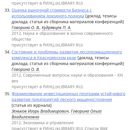
присутствует в РИНЦ (eLIBRARY.RU)
Оценка рыночной стоимости Бизнеса с
использованием доходного подхода
[доклад, тезисы
доклада, статья из сборника материалов конференций]
Говорина О. В.
,
Кудрявцев П. А.
2012, Наука и образование в жизни современного
общества
присутствует в РИНЦ (eLIBRARY.RU)
Состояние и проблемы развития лесопромышленного
комплекса в Красноярском крае
[доклад, тезисы
доклада, статья из сборника материалов конференций]
Говорина О. В.
2012, Современные вопросы науки и образования - XXI
век
присутствует в РИНЦ (eLIBRARY.RU)
Формирование инвестиционных программ устойчивого
развития предприятий лесного машиностроения
[статья из журнала]
Зеньков Игорь Владимирович
,
Говорина Ольга
Владиленовна
2012, Экономика и управление
присутствует в РИНЦ (eLIBRARY.RU), Список ВАК