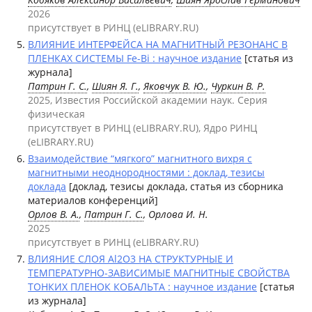
2026
присутствует в РИНЦ (eLIBRARY.RU)
ВЛИЯНИЕ ИНТЕРФЕЙСА НА МАГНИТНЫЙ РЕЗОНАНС В
ПЛЕНКАХ СИСТЕМЫ Fe-Bi : научное издание
[статья из
журнала]
Патрин Г. С.
,
Шиян Я. Г.
,
Яковчук В. Ю.
,
Чуркин В. Р.
2025, Известия Российской академии наук. Серия
физическая
присутствует в РИНЦ (eLIBRARY.RU), Ядро РИНЦ
(eLIBRARY.RU)
Взаимодействие “мягкого” магнитного вихря с
магнитными неоднородностями : доклад, тезисы
доклада
[доклад, тезисы доклада, статья из сборника
материалов конференций]
Орлов В. А.
,
Патрин Г. С.
, Орлова И. Н.
2025
присутствует в РИНЦ (eLIBRARY.RU)
ВЛИЯНИЕ СЛОЯ Al2O3 НА СТРУКТУРНЫЕ И
ТЕМПЕРАТУРНО-ЗАВИСИМЫЕ МАГНИТНЫЕ СВОЙСТВА
ТОНКИХ ПЛЕНОК КОБАЛЬТА : научное издание
[статья
из журнала]