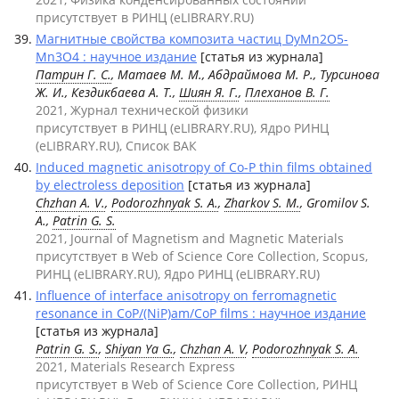
присутствует в РИНЦ (eLIBRARY.RU)
Магнитные свойства композита частиц DyMn2O5-
Mn3O4 : научное издание
[статья из журнала]
Патрин Г. С.
, Матаев М. М., Абдраймова М. Р., Турсинова
Ж. И., Кездикбаева А. Т.,
Шиян Я. Г.
,
Плеханов В. Г.
2021, Журнал технической физики
присутствует в РИНЦ (eLIBRARY.RU), Ядро РИНЦ
(eLIBRARY.RU), Список ВАК
Induced magnetic anisotropy of Co-P thin films obtained
by electroless deposition
[статья из журнала]
Chzhan A. V.
,
Podorozhnyak S. A.
,
Zharkov S. M.
, Gromilov S.
A.,
Patrin G. S.
2021, Journal of Magnetism and Magnetic Materials
присутствует в Web of Science Core Collection, Scopus,
РИНЦ (eLIBRARY.RU), Ядро РИНЦ (eLIBRARY.RU)
Influence of interface anisotropy on ferromagnetic
resonance in CoP/(NiP)am/CoP films : научное издание
[статья из журнала]
Patrin G. S.
,
Shiyan Ya G.
,
Chzhan A. V
,
Podorozhnyak S. A.
2021, Materials Research Express
присутствует в Web of Science Core Collection, РИНЦ