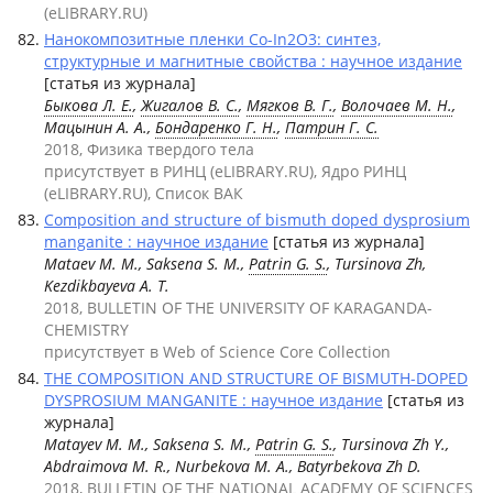
(eLIBRARY.RU)
Нанокомпозитные пленки Co-In2O3: синтез,
структурные и магнитные свойства : научное издание
[статья из журнала]
Быкова Л. Е.
,
Жигалов В. С.
,
Мягков В. Г.
,
Волочаев М. Н.
,
Мацынин А. А.,
Бондаренко Г. Н.
,
Патрин Г. С.
2018, Физика твердого тела
присутствует в РИНЦ (eLIBRARY.RU), Ядро РИНЦ
(eLIBRARY.RU), Список ВАК
Composition and structure of bismuth doped dysprosium
manganite : научное издание
[статья из журнала]
Mataev M. M., Saksena S. M.,
Patrin G. S.
, Tursinova Zh,
Kezdikbayeva A. T.
2018, BULLETIN OF THE UNIVERSITY OF KARAGANDA-
CHEMISTRY
присутствует в Web of Science Core Collection
THE COMPOSITION AND STRUCTURE OF BISMUTH-DOPED
DYSPROSIUM MANGANITE : научное издание
[статья из
журнала]
Matayev M. M., Saksena S. M.,
Patrin G. S.
, Tursinova Zh Y.,
Abdraimova M. R., Nurbekova M. A., Batyrbekova Zh D.
2018, BULLETIN OF THE NATIONAL ACADEMY OF SCIENCES