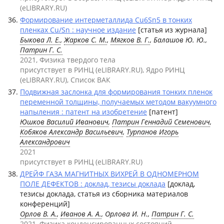
(eLIBRARY.RU)
Формирование интерметаллида Cu6Sn5 в тонких
пленках Cu/Sn : научное издание
[статья из журнала]
Быкова Л. Е.
,
Жарков С. М.
,
Мягков В. Г.
, Балашов Ю. Ю.,
Патрин Г. С.
2021, Физика твердого тела
присутствует в РИНЦ (eLIBRARY.RU), Ядро РИНЦ
(eLIBRARY.RU), Список ВАК
Подвижная заслонка для формирования тонких пленок
переменной толщины, получаемых методом вакуумного
напыления : патент на изобретение
[патент]
Юшков Василий Иванович
,
Патрин Геннадий Семенович
,
Кобяков Александр Васильевич
,
Турпанов Игорь
Александрович
2021
присутствует в РИНЦ (eLIBRARY.RU)
ДРЕЙФ ГАЗА МАГНИТНЫХ ВИХРЕЙ В ОДНОМЕРНОМ
ПОЛЕ ДЕФЕКТОВ : доклад, тезисы доклада
[доклад,
тезисы доклада, статья из сборника материалов
конференций]
Орлов В. А.
,
Иванов А. А.
, Орлова И. Н.,
Патрин Г. С.
2021, Физика конденсированных состояний