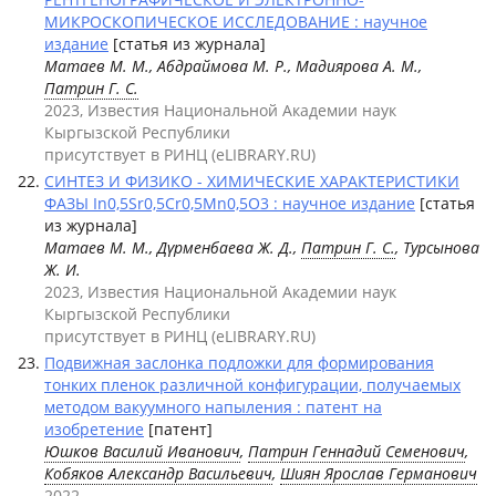
МИКРОСКОПИЧЕСКОЕ ИССЛЕДОВАНИЕ : научное
издание
[статья из журнала]
Матаев М. М., Абдраймова М. Р., Мадиярова А. М.,
Патрин Г. С.
2023, Известия Национальной Академии наук
Кыргызской Республики
присутствует в РИНЦ (eLIBRARY.RU)
СИНТЕЗ И ФИЗИКО - ХИМИЧЕСКИЕ ХАРАКТЕРИСТИКИ
ФАЗЫ In0,5Sr0,5Cr0,5Mn0,5O3 : научное издание
[статья
из журнала]
Матаев М. М., Дүрменбаева Ж. Д.,
Патрин Г. С.
, Турсынова
Ж. И.
2023, Известия Национальной Академии наук
Кыргызской Республики
присутствует в РИНЦ (eLIBRARY.RU)
Подвижная заслонка подложки для формирования
тонких пленок различной конфигурации, получаемых
методом вакуумного напыления : патент на
изобретение
[патент]
Юшков Василий Иванович
,
Патрин Геннадий Семенович
,
Кобяков Александр Васильевич
,
Шиян Ярослав Германович
2022