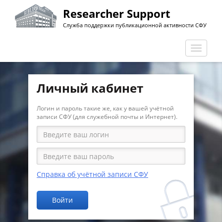
Перейти
Researcher Support
к
Служба поддержки публикационной активности СФУ
основному
содержанию
Перекл
навига
Личный кабинет
Логин и пароль такие же, как у вашей учётной
записи СФУ (для служебной почты и Интернет).
Справка об учётной записи СФУ
Войти