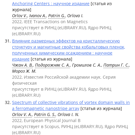
Anchoring Centers : научное издание
[статья из
журнала]
Orlov V.
,
Ivanov A.
,
Patrin G.
, Orlova I.
2022, IEEE Transactions on Magnetics
присутствует в РИНЦ (eLIBRARY.RU), Ядро РИНЦ
(eLIBRARY.RU)
Влияние размерных эффектов на кристаллическую
структуру и магнитные свойства кобальтовых пленок,
полученных химическим осаждением : научное
издание
[статья из журнала]
Чжан А. В.
,
Подорожняк С. А.
, Громилов С. А.,
Патрин Г. С.
,
Мороз Ж. М.
2022, Известия Российской академии наук. Серия
физическая
присутствует в РИНЦ (eLIBRARY.RU), Ядро РИНЦ
(eLIBRARY.RU)
Spectrum of collective vibrations of vortex domain walls in
a ferromagnetic nanostripe array
[статья из журнала]
Orlov V. A.
,
Patrin G. S.
, Orlova I. N.
2022, European Physical Journal B
присутствует в Scopus, РИНЦ (eLIBRARY.RU), Ядро РИНЦ
(eLIBRARY.RU)