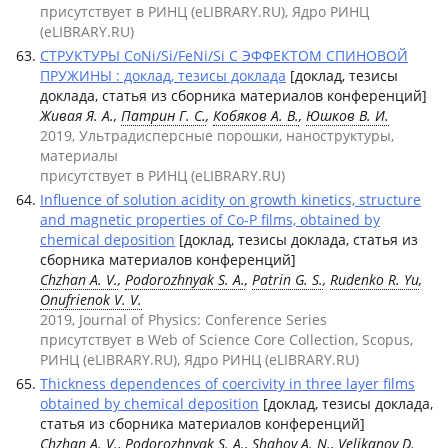
присутствует в РИНЦ (eLIBRARY.RU), Ядро РИНЦ
(eLIBRARY.RU)
СТРУКТУРЫ CoNi/Si/FeNi/Si С ЭФФЕКТОМ СПИНОВОЙ
ПРУЖИНЫ : доклад, тезисы доклада
[доклад, тезисы
доклада, статья из сборника материалов конференций]
Живая Я. А.,
Патрин Г. С.
,
Кобяков А. В.
,
Юшков В. И.
2019, Ультрадисперсные порошки, наноструктуры,
материалы
присутствует в РИНЦ (eLIBRARY.RU)
Influence of solution acidity on growth kinetics, structure
and magnetic properties of Co-P films, obtained by
chemical deposition
[доклад, тезисы доклада, статья из
сборника материалов конференций]
Chzhan A. V.
,
Podorozhnyak S. A.
,
Patrin G. S.
,
Rudenko R. Yu
,
Onufrienok V. V.
2019, Journal of Physics: Conference Series
присутствует в Web of Science Core Collection, Scopus,
РИНЦ (eLIBRARY.RU), Ядро РИНЦ (eLIBRARY.RU)
Thickness dependences of coercivity in three layer films
obtained by chemical deposition
[доклад, тезисы доклада,
статья из сборника материалов конференций]
Chzhan A. V.
,
Podorozhnyak S. A.
, Shahov A. N.,
Velikanov D.