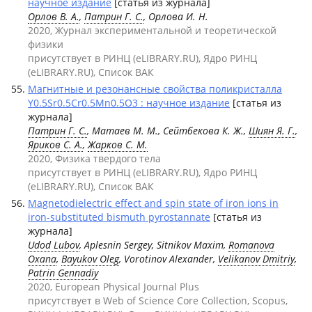
научное издание
[статья из журнала]
Орлов В. А.
,
Патрин Г. С.
, Орлова И. Н.
2020, Журнал экспериментальной и теоретической
физики
присутствует в РИНЦ (eLIBRARY.RU), Ядро РИНЦ
(eLIBRARY.RU), Список ВАК
Магнитные и резонансные свойства поликристалла
Y0.5Sr0.5Cr0.5Mn0.5O3 : научное издание
[статья из
журнала]
Патрин Г. С.
, Матаев М. М., Сейтбекова К. Ж.,
Шиян Я. Г.
,
Яриков С. А.
,
Жарков С. М.
2020, Физика твердого тела
присутствует в РИНЦ (eLIBRARY.RU), Ядро РИНЦ
(eLIBRARY.RU), Список ВАК
Magnetodielectric effect and spin state of iron ions in
iron-substituted bismuth pyrostannate
[статья из
журнала]
Udod Lubov
, Aplesnin Sergey, Sitnikov Maxim,
Romanova
Oxana
,
Bayukov Oleg
, Vorotinov Alexander,
Velikanov Dmitriy
,
Patrin Gennadiy
2020, European Physical Journal Plus
присутствует в Web of Science Core Collection, Scopus,