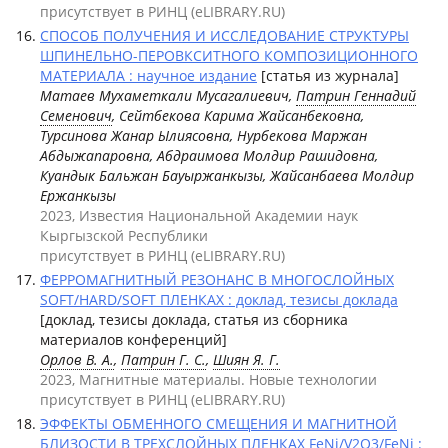
присутствует в РИНЦ (eLIBRARY.RU)
СПОСОБ ПОЛУЧЕНИЯ И ИССЛЕДОВАНИЕ СТРУКТУРЫ
ШПИНЕЛЬНО-ПЕРОВКСИТНОГО КОМПОЗИЦИОННОГО
МАТЕРИАЛА : научное издание
[статья из журнала]
Матаев Мухаметкали Мусагалиевич,
Патрин Геннадий
Семенович
, Сейтбекова Карима Жайсанбековна,
Турсинова Жанар Ылиясовна, Нурбекова Маржан
Абдыжапаровна, Абдраимова Молдир Рашидовна,
Куандык Бальжан Бауыржанкызы, Жайсанбаева Молдир
Ержанкызы
2023, Известия Национальной Академии наук
Кыргызской Республики
присутствует в РИНЦ (eLIBRARY.RU)
ФЕРРОМАГНИТНЫЙ РЕЗОНАНС В МНОГОСЛОЙНЫХ
SOFT/HARD/SOFT ПЛЕНКАХ : доклад, тезисы доклада
[доклад, тезисы доклада, статья из сборника
материалов конференций]
Орлов В. А.
,
Патрин Г. С.
,
Шиян Я. Г.
2023, Магнитные материалы. Новые технологии
присутствует в РИНЦ (eLIBRARY.RU)
ЭФФЕКТЫ ОБМЕННОГО СМЕЩЕНИЯ И МАГНИТНОЙ
БЛИЗОСТИ В ТРЕХСЛОЙНЫХ ПЛЕНКАХ FeNi/V2O3/FeNi :