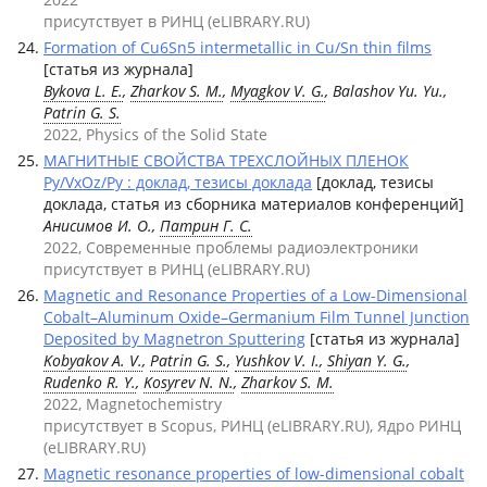
присутствует в РИНЦ (eLIBRARY.RU)
Formation of Cu6Sn5 intermetallic in Cu/Sn thin films
[статья из журнала]
Bykova L. E.
,
Zharkov S. M.
,
Myagkov V. G.
, Balashov Yu. Yu.,
Patrin G. S.
2022, Physics of the Solid State
МАГНИТНЫЕ СВОЙСТВА ТРЕХСЛОЙНЫХ ПЛЕНОК
Py/VxOz/Py : доклад, тезисы доклада
[доклад, тезисы
доклада, статья из сборника материалов конференций]
Анисимов И. О.,
Патрин Г. С.
2022, Современные проблемы радиоэлектроники
присутствует в РИНЦ (eLIBRARY.RU)
Magnetic and Resonance Properties of a Low-Dimensional
Cobalt–Aluminum Oxide–Germanium Film Tunnel Junction
Deposited by Magnetron Sputtering
[статья из журнала]
Kobyakov A. V.
,
Patrin G. S.
,
Yushkov V. I.
,
Shiyan Y. G.
,
Rudenko R. Y.
,
Kosyrev N. N.
,
Zharkov S. M.
2022, Magnetochemistry
присутствует в Scopus, РИНЦ (eLIBRARY.RU), Ядро РИНЦ
(eLIBRARY.RU)
Magnetic resonance properties of low-dimensional cobalt