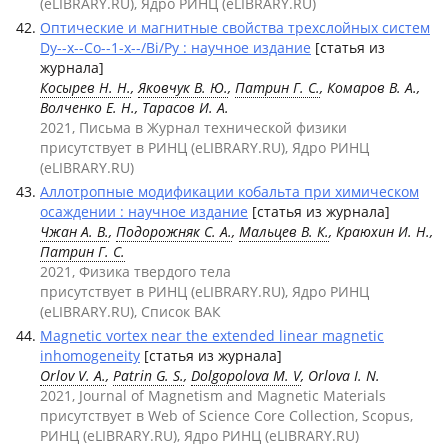
(eLIBRARY.RU), Ядро РИНЦ (eLIBRARY.RU)
Оптические и магнитные свойства трехслойных систем
Dy--x--Co--1-x--/Bi/Py : научное издание
[статья из
журнала]
Косырев Н. Н.
,
Яковчук В. Ю.
,
Патрин Г. С.
, Комаров В. А.,
Волченко Е. Н., Тарасов И. А.
2021, Письма в Журнал технической физики
присутствует в РИНЦ (eLIBRARY.RU), Ядро РИНЦ
(eLIBRARY.RU)
Аллотропные модификации кобальта при химическом
осаждении : научное издание
[статья из журнала]
Чжан А. В.
,
Подорожняк С. А.
,
Мальцев В. К.
, Краюхин И. Н.,
Патрин Г. С.
2021, Физика твердого тела
присутствует в РИНЦ (eLIBRARY.RU), Ядро РИНЦ
(eLIBRARY.RU), Список ВАК
Magnetic vortex near the extended linear magnetic
inhomogeneity
[статья из журнала]
Orlov V. A.
,
Patrin G. S.
,
Dolgopolova M. V
, Orlova I. N.
2021, Journal of Magnetism and Magnetic Materials
присутствует в Web of Science Core Collection, Scopus,
РИНЦ (eLIBRARY.RU), Ядро РИНЦ (eLIBRARY.RU)