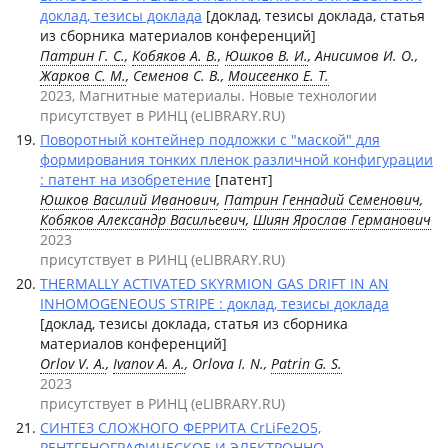
доклад, тезисы доклада
[доклад, тезисы доклада, статья
из сборника материалов конференций]
Патрин Г. С.
,
Кобяков А. В.
,
Юшков В. И.
, Анисимов И. О.,
Жарков С. М.
, Семенов С. В.,
Моисеенко Е. Т.
2023, Магнитные материалы. Новые технологии
присутствует в РИНЦ (eLIBRARY.RU)
Поворотный контейнер подложки с "маской" для
формирования тонких пленок различной конфигурации
: патент на изобретение
[патент]
Юшков Василий Иванович
,
Патрин Геннадий Семенович
,
Кобяков Александр Васильевич
,
Шиян Ярослав Германович
2023
присутствует в РИНЦ (eLIBRARY.RU)
THERMALLY ACTIVATED SKYRMION GAS DRIFT IN AN
INHOMOGENEOUS STRIPE : доклад, тезисы доклада
[доклад, тезисы доклада, статья из сборника
материалов конференций]
Orlov V. A.
,
Ivanov A. A.
, Orlova I. N.,
Patrin G. S.
2023
присутствует в РИНЦ (eLIBRARY.RU)
СИНТЕЗ СЛОЖНОГО ФЕРРИТА CrLiFe2O5,
РЕНТГЕНОГРАФИЧЕСКОЕ И ЭЛЕКТРОННО-