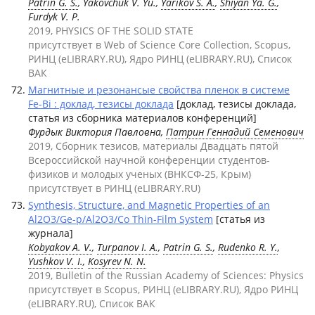
Patrin G. S.
, Yakovchuk V. Yu.,
Yarikov S. A.
,
Shiyan Ya. G.
,
Furdyk V. P.
2019, PHYSICS OF THE SOLID STATE
присутствует в Web of Science Core Collection, Scopus,
РИНЦ (eLIBRARY.RU), Ядро РИНЦ (eLIBRARY.RU), Список
ВАК
Магнитные и резонансые свойства пленок в системе
Fe-Bi : доклад, тезисы доклада
[доклад, тезисы доклада,
статья из сборника материалов конференций]
Фурдык Виктория Павловна,
Патрин Геннадий Семенович
2019, Сборник тезисов, материалы Двадцать пятой
Всероссийской научной конференции студентов-
физиков и молодых ученых (ВНКСФ-25, Крым)
присутствует в РИНЦ (eLIBRARY.RU)
Synthesis, Structure, and Magnetic Properties of an
Al2O3/Ge-p/Al2O3/Co Thin-Film System
[статья из
журнала]
Kobyakov A. V.
,
Turpanov I. A.
,
Patrin G. S.
,
Rudenko R. Y.
,
Yushkov V. I.
,
Kosyrev N. N.
2019, Bulletin of the Russian Academy of Sciences: Physics
присутствует в Scopus, РИНЦ (eLIBRARY.RU), Ядро РИНЦ
(eLIBRARY.RU), Список ВАК