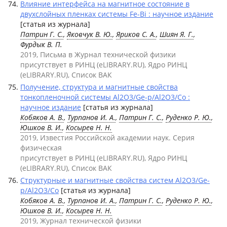
Влияние интерфейса на магнитное состояние в
двухслойных пленках системы Fe-Bi : научное издание
[статья из журнала]
Патрин Г. С.
,
Яковчук В. Ю.
,
Яриков С. А.
,
Шиян Я. Г.
,
Фурдык В. П.
2019, Письма в Журнал технической физики
присутствует в РИНЦ (eLIBRARY.RU), Ядро РИНЦ
(eLIBRARY.RU), Список ВАК
Получение, структура и магнитные свойства
тонкопленочной системы Al2O3/Ge-p/Al2O3/Co :
научное издание
[статья из журнала]
Кобяков А. В.
,
Турпанов И. А.
,
Патрин Г. С.
,
Руденко Р. Ю.
,
Юшков В. И.
,
Косырев Н. Н.
2019, Известия Российской академии наук. Серия
физическая
присутствует в РИНЦ (eLIBRARY.RU), Ядро РИНЦ
(eLIBRARY.RU), Список ВАК
Структурные и магнитные свойства систем Al2O3/Ge-
p/Al2O3/Co
[статья из журнала]
Кобяков А. В.
,
Турпанов И. А.
,
Патрин Г. С.
,
Руденко Р. Ю.
,
Юшков В. И.
,
Косырев Н. Н.
2019, Журнал технической физики