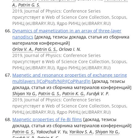
A.
,
Patrin G. S.
2019, Journal of Physics: Conference Series
присутствует в Web of Science Core Collection, Scopus,
РИНЦ (eLIBRARY.RU), Ядро РИНЦ (eLIBRARY.RU)
Dynamics of magnetization in an array of three-layer
nanodiscs
[доклад, тезисы доклада, статья из сборника
материалов конференций]
Orlov V. A.
,
Patrin G. S.
, Orlova I. N.
2019, Journal of Physics: Conference Series
присутствует в Web of Science Core Collection, Scopus,
РИНЦ (eLIBRARY.RU), Ядро РИНЦ (eLIBRARY.RU)
Magnetic and resonance properties of exchange spring
multilayers [(CoP)soft/NiP/(CoP)hard]n
[доклад, тезисы
доклада, статья из сборника материалов конференций]
Shiyan Ya G.
,
Patrin G. S.
,
Patrin K. G.
, Furdyk V. P.
2019, Journal of Physics: Conference Series
присутствует в Web of Science Core Collection, Scopus,
РИНЦ (eLIBRARY.RU), Ядро РИНЦ (eLIBRARY.RU)
Magnetic properties of Fe-Bi films
[доклад, тезисы
доклада, статья из сборника материалов конференций]
Patrin G. S.
, Yakovchuk V. Yu,
Yarikov S. A.
,
Shiyan Ya G.
,
Furdyk V. P.,
Patrin K. G.