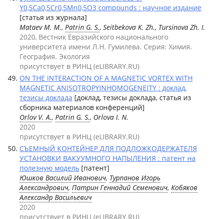
Y0,5Ca0,5Cr0,5Mn0,5O3 compounds : научное издание
[статья из журнала]
Mataev M. M.,
Patrin G. S.
, Seitbekova K. Zh., Tursinova Zh. I.
2020, Вестник Евразийского национального
университета имени Л.Н. Гумилева. Серия: Химия.
География. Экология
присутствует в РИНЦ (eLIBRARY.RU)
ON THE INTERACTION OF A MAGNETIC VORTEX WITH
MAGNETIC ANISOTROPYINHOMOGENEITY : доклад,
тезисы доклада
[доклад, тезисы доклада, статья из
сборника материалов конференций]
Orlov V. A.
,
Patrin G. S.
, Orlova I. N.
2020
присутствует в РИНЦ (eLIBRARY.RU)
СЪЕМНЫЙ КОНТЕЙНЕР ДЛЯ ПОДЛОЖКОДЕРЖАТЕЛЯ
УСТАНОВКИ ВАКУУМНОГО НАПЫЛЕНИЯ : патент на
полезную модель
[патент]
Юшков Василий Иванович
,
Турпанов Игорь
Александрович
,
Патрин Геннадий Семенович
,
Кобяков
Александр Васильевич
2020
присутствует в РИНЦ (eLIBRARY.RU)