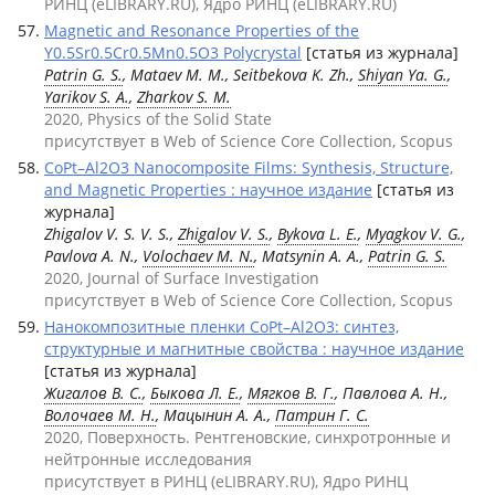
РИНЦ (eLIBRARY.RU), Ядро РИНЦ (eLIBRARY.RU)
Magnetic and Resonance Properties of the
Y0.5Sr0.5Cr0.5Mn0.5O3 Polycrystal
[статья из журнала]
Patrin G. S.
, Mataev M. M., Seitbekova K. Zh.,
Shiyan Ya. G.
,
Yarikov S. A.
,
Zharkov S. M.
2020, Physics of the Solid State
присутствует в Web of Science Core Collection, Scopus
CoPt–Al2O3 Nanocomposite Films: Synthesis, Structure,
and Magnetic Properties : научное издание
[статья из
журнала]
Zhigalov V. S. V. S.,
Zhigalov V. S.
,
Bykova L. E.
,
Myagkov V. G.
,
Pavlova A. N.,
Volochaev M. N.
, Matsynin A. A.,
Patrin G. S.
2020, Journal of Surface Investigation
присутствует в Web of Science Core Collection, Scopus
Нанокомпозитные пленки CoPt–Al2O3: синтез,
структурные и магнитные свойства : научное издание
[статья из журнала]
Жигалов В. С.
,
Быкова Л. Е.
,
Мягков В. Г.
, Павлова А. Н.,
Волочаев М. Н.
, Мацынин А. А.,
Патрин Г. С.
2020, Поверхность. Рентгеновские, синхротронные и
нейтронные исследования
присутствует в РИНЦ (eLIBRARY.RU), Ядро РИНЦ