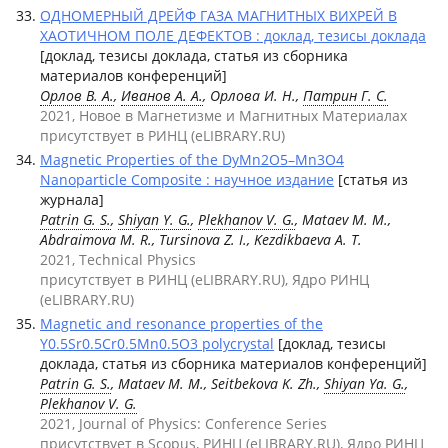
ОДНОМЕРНЫЙ ДРЕЙФ ГАЗА МАГНИТНЫХ ВИХРЕЙ В
ХАОТИЧНОМ ПОЛЕ ДЕФЕКТОВ : доклад, тезисы доклада
[доклад, тезисы доклада, статья из сборника
материалов конференций]
Орлов В. А.
,
Иванов А. А.
, Орлова И. Н.,
Патрин Г. С.
2021, Новое в Магнетизме и Магнитных Материалах
присутствует в РИНЦ (eLIBRARY.RU)
Magnetic Properties of the DyMn2O5–Mn3O4
Nanoparticle Composite : научное издание
[статья из
журнала]
Patrin G. S.
,
Shiyan Y. G.
,
Plekhanov V. G.
, Mataev M. M.,
Abdraimova M. R., Tursinova Z. I., Kezdikbaeva A. T.
2021, Technical Physics
присутствует в РИНЦ (eLIBRARY.RU), Ядро РИНЦ
(eLIBRARY.RU)
Magnetic and resonance properties of the
Y0.5Sr0.5Cr0.5Mn0.5O3 polycrystal
[доклад, тезисы
доклада, статья из сборника материалов конференций]
Patrin G. S.
, Mataev M. M., Seitbekova K. Zh.,
Shiyan Ya. G.
,
Plekhanov V. G.
2021, Journal of Physics: Conference Series
присутствует в Scopus, РИНЦ (eLIBRARY.RU), Ядро РИНЦ