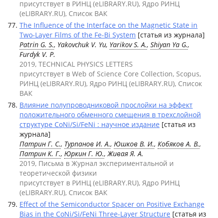
присутствует в РИНЦ (eLIBRARY.RU), Ядро РИНЦ
(eLIBRARY.RU), Список ВАК
The Influence of the Interface on the Magnetic State in
Two-Layer Films of the Fe-Bi System
[статья из журнала]
Patrin G. S.
, Yakovchuk V. Yu,
Yarikov S. A.
,
Shiyan Ya G.
,
Furdyk V. P.
2019, TECHNICAL PHYSICS LETTERS
присутствует в Web of Science Core Collection, Scopus,
РИНЦ (eLIBRARY.RU), Ядро РИНЦ (eLIBRARY.RU), Список
ВАК
Влияние полупроводниковой прослойки на эффект
положительного обменного смещения в трехслойной
структуре CoNi/Si/FeNi : научное издание
[статья из
журнала]
Патрин Г. С.
,
Турпанов И. А.
,
Юшков В. И.
,
Кобяков А. В.
,
Патрин К. Г.
,
Юркин Г. Ю.
, Живая Я. А.
2019, Письма в Журнал экспериментальной и
теоретической физики
присутствует в РИНЦ (eLIBRARY.RU), Ядро РИНЦ
(eLIBRARY.RU), Список ВАК
Effect of the Semiconductor Spacer on Positive Exchange
Bias in the CoNi/Si/FeNi Three-Layer Structure
[статья из