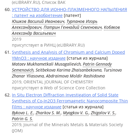
(eLIBRARY.RU), Список ВАК
УСТРОЙСТВО ДЛЯ ИОННО-ПЛАЗМЕННОГО НАПЫЛЕНИЯ
: патент на изобретение
[патент]
Юшков Василий Иванович
,
Турпанов Игорь
Александрович
,
Патрин Геннадий Семенович
,
Кобяков
Александр Васильевич
2019
присутствует в РИНЦ (eLIBRARY.RU)
Synthesis and Analysis of Chromium and Calcium Doped
YMnO3 : научное издание
[статья из журнала]
Mataev Mukhametkali Musagalievich,
Patrin Gennady
Semenovich
, Seitbekova Karima Zhaisanbekovna, Tursinova
Zhanar Yliasovna, Abdraimova Moldir Rashidovna
2019, ORIENTAL JOURNAL OF CHEMISTRY
присутствует в Web of Science Core Collection
In Situ Electron Diffraction Investigation of Solid State
Synthesis of Co-In2O3 Ferromagnetic Nanocomposite Thin
Films : научное издание
[статья из журнала]
Bykova L. E.
,
Zharkov S. M.
,
Myagkov V. G.
,
Zhigalov V. S.
,
Patrin G. S.
2019, Journal of the Minerals Metals & Materials Society
(JOM)