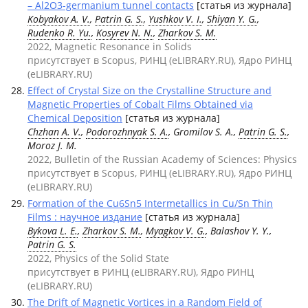
– Al2O3-germanium tunnel contacts
[статья из журнала]
Kobyakov A. V.
,
Patrin G. S.
,
Yushkov V. I.
,
Shiyan Y. G.
,
Rudenko R. Yu.
,
Kosyrev N. N.
,
Zharkov S. M.
2022, Magnetic Resonance in Solids
присутствует в Scopus, РИНЦ (eLIBRARY.RU), Ядро РИНЦ
(eLIBRARY.RU)
Effect of Crystal Size on the Crystalline Structure and
Magnetic Properties of Cobalt Films Obtained via
Chemical Deposition
[статья из журнала]
Chzhan A. V.
,
Podorozhnyak S. A.
, Gromilov S. A.,
Patrin G. S.
,
Moroz J. M.
2022, Bulletin of the Russian Academy of Sciences: Physics
присутствует в Scopus, РИНЦ (eLIBRARY.RU), Ядро РИНЦ
(eLIBRARY.RU)
Formation of the Cu6Sn5 Intermetallics in Cu/Sn Thin
Films : научное издание
[статья из журнала]
Bykova L. E.
,
Zharkov S. M.
,
Myagkov V. G.
, Balashov Y. Y.,
Patrin G. S.
2022, Physics of the Solid State
присутствует в РИНЦ (eLIBRARY.RU), Ядро РИНЦ
(eLIBRARY.RU)
The Drift of Magnetic Vortices in a Random Field of