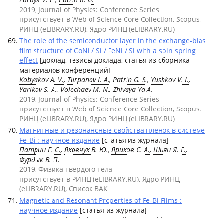
2019, Journal of Physics: Conference Series
присутствует в Web of Science Core Collection, Scopus,
РИНЦ (eLIBRARY.RU), Ядро РИНЦ (eLIBRARY.RU)
The role of the semiconductor layer in the exchange-bias
film structure of CoNi / Si / FeNi / Si with a spin spring
effect
[доклад, тезисы доклада, статья из сборника
материалов конференций]
Kobyakov A. V.
,
Turpanov I. A.
,
Patrin G. S.
,
Yushkov V. I.
,
Yarikov S. A.
,
Volochaev M. N.
, Zhivaya Ya A.
2019, Journal of Physics: Conference Series
присутствует в Web of Science Core Collection, Scopus,
РИНЦ (eLIBRARY.RU), Ядро РИНЦ (eLIBRARY.RU)
Магнитные и резонансные свойства пленок в системе
Fe-Bi : научное издание
[статья из журнала]
Патрин Г. С.
,
Яковчук В. Ю.
,
Яриков С. А.
,
Шиян Я. Г.
,
Фурдык В. П.
2019, Физика твердого тела
присутствует в РИНЦ (eLIBRARY.RU), Ядро РИНЦ
(eLIBRARY.RU), Список ВАК
Magnetic and Resonant Properties of Fe-Bi Films :
научное издание
[статья из журнала]