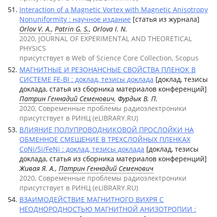
Interaction of a Magnetic Vortex with Magnetic Anisotropy
Nonuniformity : научное издание
[статья из журнала]
Orlov V. A.
,
Patrin G. S.
, Orlova I. N.
2020, JOURNAL OF EXPERIMENTAL AND THEORETICAL
PHYSICS
присутствует в Web of Science Core Collection, Scopus
МАГНИТНЫЕ И РЕЗОНАНСНЫЕ СВОЙСТВА ПЛЕНОК В
СИСТЕМЕ FE-BI : доклад, тезисы доклада
[доклад, тезисы
доклада, статья из сборника материалов конференций]
Патрин Геннадий Семенович
, Фурдык В. П.
2020, Современные проблемы радиоэлектроники
присутствует в РИНЦ (eLIBRARY.RU)
ВЛИЯНИЕ ПОЛУПРОВОДНИКОВОЙ ПРОСЛОЙКИ НА
ОБМЕННОЕ СМЕЩЕНИЕ В ТРЕХСЛОЙНЫХ ПЛЕНКАХ
CoNi/Si/FeNi : доклад, тезисы доклада
[доклад, тезисы
доклада, статья из сборника материалов конференций]
Живая Я. А.,
Патрин Геннадий Семенович
2020, Современные проблемы радиоэлектроники
присутствует в РИНЦ (eLIBRARY.RU)
ВЗАИМОДЕЙСТВИЕ МАГНИТНОГО ВИХРЯ С
НЕОДНОРОДНОСТЬЮ МАГНИТНОЙ АНИЗОТРОПИИ :