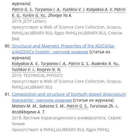
журнала]
Patrin G. S.
,
Turpanov I. A.
,
Yushkov V. I
,
Kobyakov A. V
,
Patrin
K. G.
,
Yurkin G. Yu.
, Zhivaya Ya A.
2019, JETP Letters
присутствует в Web of Science Core Collection, Scopus,
РИНЦ (eLIBRARY.RU), Ядро РИНЦ (eLIBRARY.RU), Список
ВАК
Structural and Magnetic Properties of the Al2O3/Ge-
p/Al2O3/Co System : научное издание
[статья из
журнала]
Kobyakov A. V.
,
Turpanov I. A.
,
Patrin G. S.
,
Rudenko R. Yu.
,
Yushkov V. I.
,
Kosyrev N. N.
2019, TECHNICAL PHYSICS
присутствует в Web of Science Core Collection, Scopus,
РИНЦ (eLIBRARY.RU)
Composition and structure of bismuth doped dysprosium
manganite : научное издание
[статья из журнала]
Mataev M. M., Saksena S. M.,
Patrin G. S.
, Tursinova Zh. I.,
Kezdikbayeva A. T.
2018, Вестник Карагандинского университета. Серия:
Химия
присутствует в РИНЦ (eLIBRARY.RU), Ядро РИНЦ