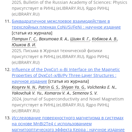
2025, Bulletin of the Russian Academy of Sciences: Physics
присутствует в РИНЦ (eLIBRARY.RU), Ядро РИНЦ
(eLIBRARY.RU)
Биквадратичное межслоевое взаимодействие в
трехслойных пленках CoNi/Si/FeNi : научное издание
[статья из журнала]
Патрин Г. С.
, Вахитова Я. А.,
Шиян Я. Г.
,
Кобяков А. В.
,
Юшков В. И.
2025, Письма в Журнал технической физики
присутствует в РИНЦ (eLIBRARY.RU), Ядро РИНЦ
(eLIBRARY.RU)
Influence of the DyxCo1-x–Bi Interface on the Magnetic
Properties of DyxCo1-x/Bi/Py Three-Layer Structures :
научное издание
[статья из журнала]
Kosyrev N. N.
,
Patrin G. S.
,
Shiyan Ya. G.
, Volchenko E. N.,
Yakovchuk V. Yu., Komarov V. A., Semenov S. V.
2024, Journal of Superconductivity and Novel Magnetism
присутствует в РИНЦ (eLIBRARY.RU), Ядро РИНЦ
(eLIBRARY.RU)
Исследование поверхностного магнетизма в системах
на основе MnBi2Te4 с использованием
магнитооптического эффекта Керра : научное издание