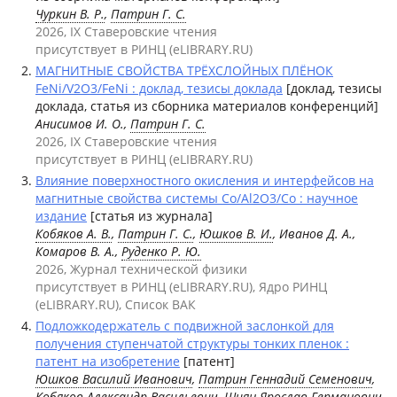
Чуркин В. Р.
,
Патрин Г. С.
2026, IX Ставеровские чтения
присутствует в РИНЦ (eLIBRARY.RU)
МАГНИТНЫЕ СВОЙСТВА ТРЁХСЛОЙНЫХ ПЛЁНОК
FeNi/V2O3/FeNi : доклад, тезисы доклада
[доклад, тезисы
доклада, статья из сборника материалов конференций]
Анисимов И. О.,
Патрин Г. С.
2026, IX Ставеровские чтения
присутствует в РИНЦ (eLIBRARY.RU)
Влияние поверхностного окисления и интерфейсов на
магнитные свойства системы Co/Al2O3/Co : научное
издание
[статья из журнала]
Кобяков А. В.
,
Патрин Г. С.
,
Юшков В. И.
, Иванов Д. А.,
Комаров В. А.,
Руденко Р. Ю.
2026, Журнал технической физики
присутствует в РИНЦ (eLIBRARY.RU), Ядро РИНЦ
(eLIBRARY.RU), Список ВАК
Подложкодержатель с подвижной заслонкой для
получения ступенчатой структуры тонких пленок :
патент на изобретение
[патент]
Юшков Василий Иванович
,
Патрин Геннадий Семенович
,
Кобяков Александр Васильевич
,
Шиян Ярослав Германович