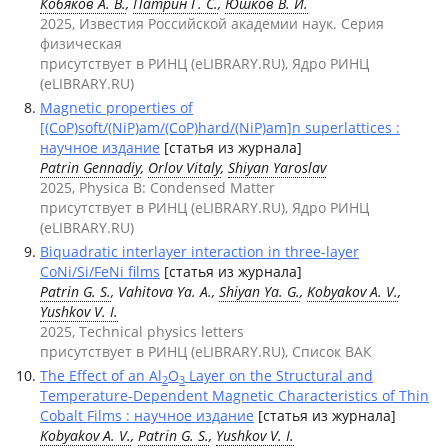
Кобяков А. В.
,
Патрин Г. С.
,
Юшков В. И.
2025, Известия Российской академии наук. Серия
физическая
присутствует в РИНЦ (eLIBRARY.RU), Ядро РИНЦ
(eLIBRARY.RU)
Magnetic properties of
[(CoP)soft/(NiP)am/(CoP)hard/(NiP)am]n superlattices :
научное издание
[статья из журнала]
Patrin Gennadiy
,
Orlov Vitaly
,
Shiyan Yaroslav
2025, Physica B: Condensed Matter
присутствует в РИНЦ (eLIBRARY.RU), Ядро РИНЦ
(eLIBRARY.RU)
Biquadratic interlayer interaction in three-layer
CoNi/Si/FeNi films
[статья из журнала]
Patrin G. S.
, Vahitova Ya. A.,
Shiyan Ya. G.
,
Kobyakov A. V.
,
Yushkov V. I.
2025, Technical physics letters
присутствует в РИНЦ (eLIBRARY.RU), Список ВАК
The Effect of an Al
O
Layer on the Structural and
2
3
Temperature-Dependent Magnetic Characteristics of Thin
Cobalt Films : научное издание
[статья из журнала]
Kobyakov A. V.
,
Patrin G. S.
,
Yushkov V. I.