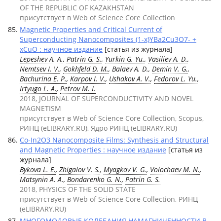
OF THE REPUBLIC OF KAZAKHSTAN
присутствует в Web of Science Core Collection
Magnetic Properties and Critical Current of
Superconducting Nanocomposites (1-x)YBa2Cu3O7- +
xCuO : научное издание
[статья из журнала]
Lepeshev A. A.
,
Patrin G. S.
,
Yurkin G. Yu.
,
Vasiliev A. D.
,
Nemtsev I. V.
,
Gokhfeld D. M.
, Balaev A. D.,
Demin V. G.
,
Bachurina E. P.
,
Karpov I. V.
,
Ushakov A. V.
,
Fedorov L. Yu.
,
Irtyugo L. A.
,
Petrov M. I.
2018, JOURNAL OF SUPERCONDUCTIVITY AND NOVEL
MAGNETISM
присутствует в Web of Science Core Collection, Scopus,
РИНЦ (eLIBRARY.RU), Ядро РИНЦ (eLIBRARY.RU)
Co-In2O3 Nanocomposite Films: Synthesis and Structural
and Magnetic Properties : научное издание
[статья из
журнала]
Bykova L. E.
,
Zhigalov V. S.
,
Myagkov V. G.
,
Volochaev M. N.
,
Matsynin A. A.,
Bondarenko G. N.
,
Patrin G. S.
2018, PHYSICS OF THE SOLID STATE
присутствует в Web of Science Core Collection, РИНЦ
(eLIBRARY.RU)
МНОГОМОДОВЫЕ КОЛЕБАНИЯ НАМАГНИЧЕННОСТИ В