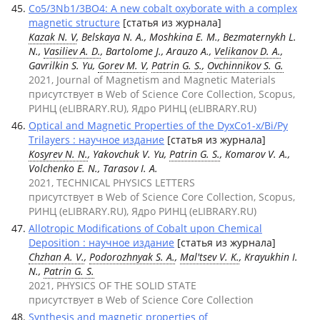
Co5/3Nb1/3BO4: A new cobalt oxyborate with a complex
magnetic structure
[статья из журнала]
Kazak N. V
, Belskaya N. A., Moshkina E. M., Bezmaternykh L.
N.,
Vasiliev A. D.
, Bartolome J., Arauzo A.,
Velikanov D. A.
,
Gavrilkin S. Yu,
Gorev M. V
,
Patrin G. S.
,
Ovchinnikov S. G.
2021, Journal of Magnetism and Magnetic Materials
присутствует в Web of Science Core Collection, Scopus,
РИНЦ (eLIBRARY.RU), Ядро РИНЦ (eLIBRARY.RU)
Optical and Magnetic Properties of the DyxCo1-x/Bi/Py
Trilayers : научное издание
[статья из журнала]
Kosyrev N. N.
, Yakovchuk V. Yu,
Patrin G. S.
, Komarov V. A.,
Volchenko E. N., Tarasov I. A.
2021, TECHNICAL PHYSICS LETTERS
присутствует в Web of Science Core Collection, Scopus,
РИНЦ (eLIBRARY.RU), Ядро РИНЦ (eLIBRARY.RU)
Allotropic Modifications of Cobalt upon Chemical
Deposition : научное издание
[статья из журнала]
Chzhan A. V.
,
Podorozhnyak S. A.
,
Mal'tsev V. K.
, Krayukhin I.
N.,
Patrin G. S.
2021, PHYSICS OF THE SOLID STATE
присутствует в Web of Science Core Collection
Synthesis and magnetic properties of