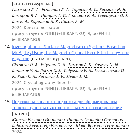
[статья из журнала]
Глазкова Д. А., Естюнин Д. А.,
Тарасов А. С.
,
Косырев Н. Н.
,
Комаров В. А.,
Патрин Г. С.
, Голяшов В. А., Терещенко О. Е.,
Кох К. А., Королёва А. В., Шикин А. М.
2024, Кристаллография
присутствует в РИНЦ (eLIBRARY.RU), Ядро РИНЦ
(eLIBRARY.RU)
Investigation of Surface Magnetism in Systems Based on
MnBi
Te
Using the Magneto-Optical Kerr Effect : научное
2
4
издание
[статья из журнала]
Glazkova D. A., Estyunin D. A.,
Tarasov A. S.
,
Kosyrev N. N.
,
Komarov V. A.,
Patrin G. S.
, Golyashov V. A., Tereshchenko O.
E., Kokh K. A., Koroleva A. V., Shikin A. M.
2024, Crystallography Reports
присутствует в РИНЦ (eLIBRARY.RU), Ядро РИНЦ
(eLIBRARY.RU)
Подвижная заслонка подложки для формирования
тонких ступенчатых пленок : патент на изобретение
[патент]
Юшков Василий Иванович
,
Патрин Геннадий Семенович
,
Кобяков Александр Васильевич
,
Шиян Ярослав Германович
2024