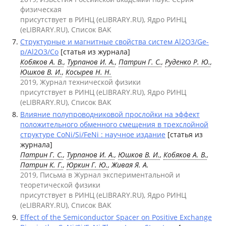
физическая
присутствует в РИНЦ (eLIBRARY.RU), Ядро РИНЦ
(eLIBRARY.RU), Список ВАК
Структурные и магнитные свойства систем Al2O3/Ge-
p/Al2O3/Co
[статья из журнала]
Кобяков А. В.
,
Турпанов И. А.
,
Патрин Г. С.
,
Руденко Р. Ю.
,
Юшков В. И.
,
Косырев Н. Н.
2019, Журнал технической физики
присутствует в РИНЦ (eLIBRARY.RU), Ядро РИНЦ
(eLIBRARY.RU), Список ВАК
Влияние полупроводниковой прослойки на эффект
положительного обменного смещения в трехслойной
структуре CoNi/Si/FeNi : научное издание
[статья из
журнала]
Патрин Г. С.
,
Турпанов И. А.
,
Юшков В. И.
,
Кобяков А. В.
,
Патрин К. Г.
,
Юркин Г. Ю.
, Живая Я. А.
2019, Письма в Журнал экспериментальной и
теоретической физики
присутствует в РИНЦ (eLIBRARY.RU), Ядро РИНЦ
(eLIBRARY.RU), Список ВАК
Effect of the Semiconductor Spacer on Positive Exchange