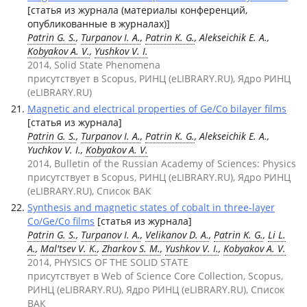
[статья из журнала (материалы конференций,
опубликованные в журналах)]
Patrin G. S.
,
Turpanov I. A.
,
Patrin K. G.
, Alekseichik E. A.,
Kobyakov A. V.
,
Yushkov V. I.
2014, Solid State Phenomena
присутствует в Scopus, РИНЦ (eLIBRARY.RU), Ядро РИНЦ
(eLIBRARY.RU)
Magnetic and electrical properties of Ge/Co bilayer films
[статья из журнала]
Patrin G. S.
,
Turpanov I. A.
,
Patrin K. G.
, Alekseichik E. A.,
Yuchkov V. I.,
Kobyakov A. V.
2014, Bulletin of the Russian Academy of Sciences: Physics
присутствует в Scopus, РИНЦ (eLIBRARY.RU), Ядро РИНЦ
(eLIBRARY.RU), Список ВАК
Synthesis and magnetic states of cobalt in three-layer
Co/Ge/Co films
[статья из журнала]
Patrin G. S.
,
Turpanov I. A.
,
Velikanov D. A.
,
Patrin K. G.
,
Li L.
A.
,
Mal'tsev V. K.
,
Zharkov S. M.
,
Yushkov V. I.
,
Kobyakov A. V.
2014, PHYSICS OF THE SOLID STATE
присутствует в Web of Science Core Collection, Scopus,
РИНЦ (eLIBRARY.RU), Ядро РИНЦ (eLIBRARY.RU), Список
ВАК