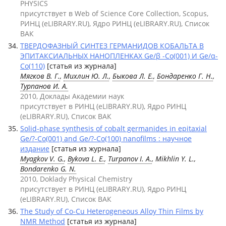
PHYSICS
присутствует в Web of Science Core Collection, Scopus,
РИНЦ (eLIBRARY.RU), Ядро РИНЦ (eLIBRARY.RU), Список
ВАК
ТВЕРДОФАЗНЫЙ СИНТЕЗ ГЕРМАНИДОВ КОБАЛЬТА В
ЭПИТАКСИАЛЬНЫХ НАНОПЛЕНКАХ Ge/β -Co(001) И Ge/α-
Co(110)
[статья из журнала]
Мягков В. Г.
,
Михлин Ю. Л.
,
Быкова Л. Е.
,
Бондаренко Г. Н.
,
Турпанов И. А.
2010, Доклады Академии наук
присутствует в РИНЦ (eLIBRARY.RU), Ядро РИНЦ
(eLIBRARY.RU), Список ВАК
Solid-phase synthesis of cobalt germanides in epitaxial
Ge/?-Co(001) and Ge/?-Co(100) nanofilms : научное
издание
[статья из журнала]
Myagkov V. G.
,
Bykova L. E.
,
Turpanov I. A.
, Mikhlin Y. L.,
Bondarenko G. N.
2010, Doklady Physical Chemistry
присутствует в РИНЦ (eLIBRARY.RU), Ядро РИНЦ
(eLIBRARY.RU), Список ВАК
The Study of Co-Cu Heterogeneous Alloy Thin Films by
NMR Method
[статья из журнала]