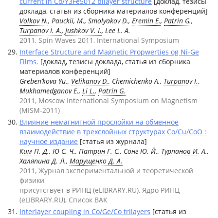
current in Co/Y3Fe5012 bilayer structure
[доклад, тезисы
доклада, статья из сборника материалов конференций]
Volkov N.
, Pauckii, M., Smolyakov D.,
Eremin E.
,
Patrin G.
,
Turpanov I. A.
,
Jushkov V. I.
, Lee L. A.
2011, Spin Waves 2011, International Symposium
Interface Structure and Magnetic Propwerties og Ni-Ge
Films.
[доклад, тезисы доклада, статья из сборника
материалов конференций]
Greben’kova Yu.,
Velikanov D.
, Chemichenko A.,
Turpanov I.
,
Mukhamedganov E.,
Li L.
,
Patrin G.
2011, Moscow International Symposium on Magnetism
(MISM-2011)
Bлияние немагнитной прослойки на обменное
взаимодействие в трехслойных структурах Co/Cu/CoO :
научное издание
[статья из журнала]
Ким П. Д.
, Ю С. Ч.,
Патрин Г. С.
, Сонг Ю. Й.,
Турпанов И. А.
,
Халяпинa Д. Л.,
Марущенко Д. А.
2011, Журнал экспериментальной и теоретической
физики
присутствует в РИНЦ (eLIBRARY.RU), Ядро РИНЦ
(eLIBRARY.RU), Список ВАК
Interlayer coupling in Co/Ge/Co trilayers
[статья из