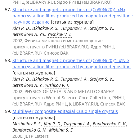
РИНЦ (eLIBRARY.RU), Ядро РИНЦ (eLIBRARY.RU)
Structure and magnetic properties of (Co80Ni20)1-xNx
nanocrystalline films produced by magnetron deposition :
научное издание
[статья из журнала]
Kim P. D.
,
Iskhakov R. S.
,
Turpanov I. A.
,
Stolyar S. V.
,
Beten'kova A. Ya.,
Yushkov V. I.
2002, Физика металлов и металловедение
присутствует в РИНЦ (eLIBRARY.RU), Ядро РИНЦ
(eLIBRARY.RU), Список ВАК
Structure and magnetic properties of (Co80Ni20)(1-x)N-x
nanocrystalline films produced by magnetron deposition
[статья из журнала]
Kim P. D.
,
Iskhakov R. S.
,
Turpanov I. A.
,
Stolyar S. V.
,
Beten'kova A. Y.,
Yushkov V. I.
2002, PHYSICS OF METALS AND METALLOGRAPHY
присутствует в Web of Science Core Collection, РИНЦ
(eLIBRARY.RU), Ядро РИНЦ (eLIBRARY.RU), Список ВАК
Multilayer composite epitaxial CuCo single crystals
[статья из журнала]
Mushailov E. S.,
Kim P. D.
,
Turpanov I. A.
,
Bondarenko G. V.
,
Bondarenko G. N.
,
Mishina S. E.
2000, JETP Letters