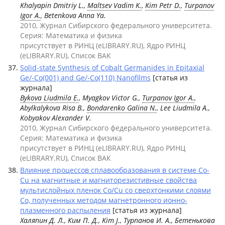
Khalyapin Dmitriy L.,
Maltsev Vadim K.
,
Kim Petr D.
,
Turpanov
Igor A.
, Betenkova Anna Ya.
2010, Журнал Сибирского федерального университета.
Серия: Математика и физика
присутствует в РИНЦ (eLIBRARY.RU), Ядро РИНЦ
(eLIBRARY.RU), Список ВАК
Solid-state Synthesis of Cobalt Germanides in Epitaxial
Ge/-Co(001) and Ge/-Co(110) Nanofilms
[статья из
журнала]
Bykova Liudmila E.
, Myagkov Victor G.,
Turpanov Igor A.
,
Abylkalykova Risa B.,
Bondarenko Galina N.
, Lee Liudmila A.,
Kobyakov Alexander V.
2010, Журнал Сибирского федерального университета.
Серия: Математика и физика
присутствует в РИНЦ (eLIBRARY.RU), Ядро РИНЦ
(eLIBRARY.RU), Список ВАК
Влияние процессов сплавообразования в системе Co-
Cu на магнитные и магниторезистивные свойства
мультислойных пленок Co/Cu со сверхтонкими слоями
Co, полученных методом магнетронного ионно-
плазменного распыления
[статья из журнала]
Халяпин Д. Л.
,
Ким П. Д.
, Kim J.,
Турпанов И. А.
, Бетенькова