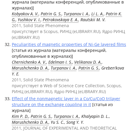
журнала (материалы конференций, опубликованные в
журналах)]
Kobyakov A. V.
,
Patrin G. S.
,
Turpanov I. A.
,
Li L. A.
,
Patrin K.
G.
,
Yushkov V. I.
,
Petrakovskaya E. A.
, Rautskii M. V.
2011, Solid State Phenomena
присутствует в Scopus, РИНЦ (eLIBRARY.RU), Ядро РИНЦ
(eLIBRARY.RU)
Peculiarities of magnetic properties of Ni-Ge layered films
[статья из журнала (материалы конференций,
опубликованные в журналах)]
Chernichenko A. V.
,
Edelman I. S.
,
Velikanov D. A.
,
Marushchenko D. A.
,
Turpanov I. A.
,
Patrin G. S.
, Greben'kova
Y. E.
2011, Solid State Phenomena
присутствует в Web of Science Core Collection, Scopus,
РИНЦ (eLIBRARY.RU), Ядро РИНЦ (eLIBRARY.RU)
Effect of the nonmagnetic layer in a Co/Cu/CoO trilayer
structure on the exchange coupling in it
[статья из
журнала]
Kim P. D.
,
Patrin G. S.
,
Turpanov I. A.
, Khalyapin D. L.,
Marushchenko D. A.
, Yu S. C., Song Y. Y.
2011, JOURNAL OF EXPERIMENTAL AND THEORETICAL