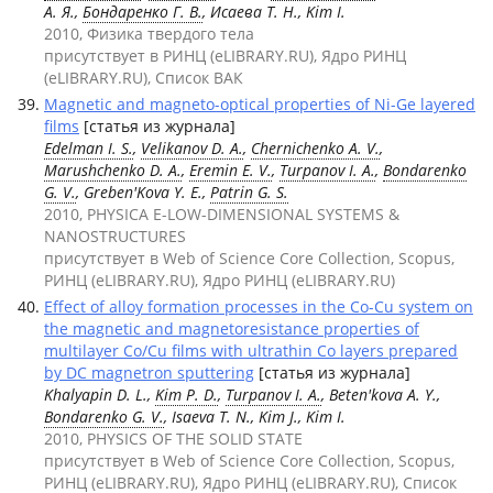
А. Я.,
Бондаренко Г. В.
, Исаева Т. Н., Kim I.
2010, Физика твердого тела
присутствует в РИНЦ (eLIBRARY.RU), Ядро РИНЦ
(eLIBRARY.RU), Список ВАК
Magnetic and magneto-optical properties of Ni-Ge layered
films
[статья из журнала]
Edelman I. S.
,
Velikanov D. A.
,
Chernichenko A. V.
,
Marushchenko D. A.
,
Eremin E. V.
,
Turpanov I. A.
,
Bondarenko
G. V.
, Greben'Kova Y. E.,
Patrin G. S.
2010, PHYSICA E-LOW-DIMENSIONAL SYSTEMS &
NANOSTRUCTURES
присутствует в Web of Science Core Collection, Scopus,
РИНЦ (eLIBRARY.RU), Ядро РИНЦ (eLIBRARY.RU)
Effect of alloy formation processes in the Co-Cu system on
the magnetic and magnetoresistance properties of
multilayer Co/Cu films with ultrathin Co layers prepared
by DC magnetron sputtering
[статья из журнала]
Khalyapin D. L.,
Kim P. D.
,
Turpanov I. A.
, Beten'kova A. Y.,
Bondarenko G. V.
, Isaeva T. N., Kim J., Kim I.
2010, PHYSICS OF THE SOLID STATE
присутствует в Web of Science Core Collection, Scopus,
РИНЦ (eLIBRARY.RU), Ядро РИНЦ (eLIBRARY.RU), Список