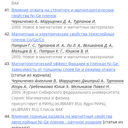
ВАК
Влияние отжига на структуру и магнитооптические
свойства Ni-Ge пленок
Черниченко А.
,
Марущенко Д. А.
,
Турпанов И.
2009, Новое в магнетизме и магнитных материалах
Магнитные и электрические свойства трехслойных
пленок Co/Ge/Co
Патрин Г. С.
,
Турпанов И. А.
,
Ли Л. А.
,
Великанов Д. А.
,
Мальцев В. К.
,
Патрин К. Г.
,
Юшков В. И.
2009, Новое в магнетизме и магнитных материалах
Магнитооптический эффект Фарадея в пленках Ni-Ge:
зависимость от толщины слоев Ge и режима отжига
[статья из журнала]
Черниченко Ангелина В.
,
Марущенко Дмитрий А.
,
Турпанов
Игорь А.
, Гребенькова Юлия Э.,
Мельников Павел Н.
2009, Журнал Сибирского федерального университета.
Серия: Математика и физика
присутствует в РИНЦ (eLIBRARY.RU), Ядро РИНЦ
(eLIBRARY.RU), Список ВАК
Влияние границы раздела на магнитные свойства
двухслойных Ni-Ge пленок : научное издание
[статья из
журнала]