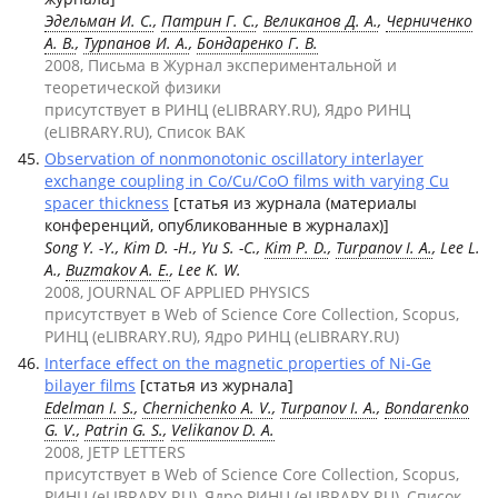
Эдельман И. С.
,
Патрин Г. С.
,
Великанов Д. А.
,
Черниченко
А. В.
,
Турпанов И. А.
,
Бондаренко Г. В.
2008, Письма в Журнал экспериментальной и
теоретической физики
присутствует в РИНЦ (eLIBRARY.RU), Ядро РИНЦ
(eLIBRARY.RU), Список ВАК
Observation of nonmonotonic oscillatory interlayer
exchange coupling in Co/Cu/CoO films with varying Cu
spacer thickness
[статья из журнала (материалы
конференций, опубликованные в журналах)]
Song Y. -Y., Kim D. -H., Yu S. -C.,
Kim P. D.
,
Turpanov I. A.
, Lee L.
A.,
Buzmakov A. E.
, Lee K. W.
2008, JOURNAL OF APPLIED PHYSICS
присутствует в Web of Science Core Collection, Scopus,
РИНЦ (eLIBRARY.RU), Ядро РИНЦ (eLIBRARY.RU)
Interface effect on the magnetic properties of Ni-Ge
bilayer films
[статья из журнала]
Edelman I. S.
,
Chernichenko A. V.
,
Turpanov I. A.
,
Bondarenko
G. V.
,
Patrin G. S.
,
Velikanov D. A.
2008, JETP LETTERS
присутствует в Web of Science Core Collection, Scopus,
РИНЦ (eLIBRARY.RU), Ядро РИНЦ (eLIBRARY.RU), Список