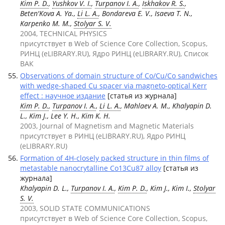
Kim P. D.
,
Yushkov V. I.
,
Turpanov I. A.
,
Iskhakov R. S.
,
Beten'Kova A. Ya.,
Li L. A.
, Bondareva E. V., Isaeva T. N.,
Karpenko M. M.,
Stolyar S. V.
2004, TECHNICAL PHYSICS
присутствует в Web of Science Core Collection, Scopus,
РИНЦ (eLIBRARY.RU), Ядро РИНЦ (eLIBRARY.RU), Список
ВАК
Observations of domain structure of Co/Cu/Co sandwiches
with wedge-shaped Cu spacer via magneto-optical Kerr
effect : научное издание
[статья из журнала]
Kim P. D.
,
Turpanov I. A.
,
Li L. A.
, Mahlaev A. M., Khalyapin D.
L., Kim J., Lee Y. H., Kim K. H.
2003, Journal of Magnetism and Magnetic Materials
присутствует в РИНЦ (eLIBRARY.RU), Ядро РИНЦ
(eLIBRARY.RU)
Formation of 4H-closely packed structure in thin films of
metastable nanocrytalline Co13Cu87 alloy
[статья из
журнала]
Khalyapin D. L.,
Turpanov I. A.
,
Kim P. D.
, Kim J., Kim I.,
Stolyar
S. V.
2003, SOLID STATE COMMUNICATIONS
присутствует в Web of Science Core Collection, Scopus,