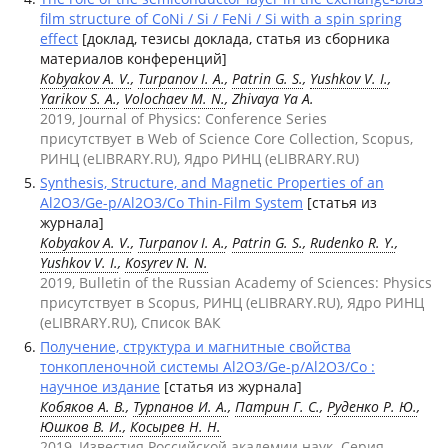
film structure of CoNi / Si / FeNi / Si with a spin spring
effect
[доклад, тезисы доклада, статья из сборника
материалов конференций]
Kobyakov A. V.
,
Turpanov I. A.
,
Patrin G. S.
,
Yushkov V. I.
,
Yarikov S. A.
,
Volochaev M. N.
, Zhivaya Ya A.
2019, Journal of Physics: Conference Series
присутствует в Web of Science Core Collection, Scopus,
РИНЦ (eLIBRARY.RU), Ядро РИНЦ (eLIBRARY.RU)
Synthesis, Structure, and Magnetic Properties of an
Al2O3/Ge-p/Al2O3/Co Thin-Film System
[статья из
журнала]
Kobyakov A. V.
,
Turpanov I. A.
,
Patrin G. S.
,
Rudenko R. Y.
,
Yushkov V. I.
,
Kosyrev N. N.
2019, Bulletin of the Russian Academy of Sciences: Physics
присутствует в Scopus, РИНЦ (eLIBRARY.RU), Ядро РИНЦ
(eLIBRARY.RU), Список ВАК
Получение, структура и магнитные свойства
тонкопленочной системы Al2O3/Ge-p/Al2O3/Co :
научное издание
[статья из журнала]
Кобяков А. В.
,
Турпанов И. А.
,
Патрин Г. С.
,
Руденко Р. Ю.
,
Юшков В. И.
,
Косырев Н. Н.
2019, Известия Российской академии наук. Серия