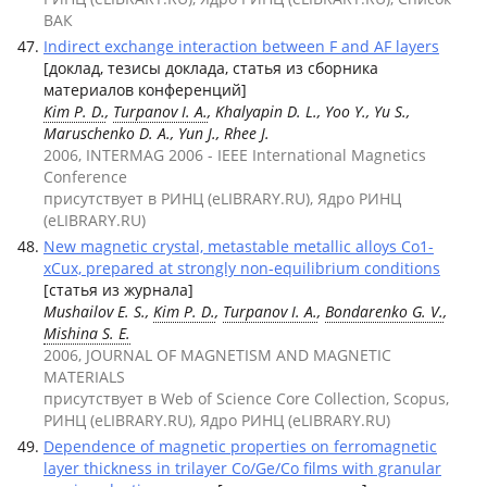
ВАК
Indirect exchange interaction between F and AF layers
[доклад, тезисы доклада, статья из сборника
материалов конференций]
Kim P. D.
,
Turpanov I. A.
, Khalyapin D. L., Yoo Y., Yu S.,
Maruschenko D. A., Yun J., Rhee J.
2006, INTERMAG 2006 - IEEE International Magnetics
Conference
присутствует в РИНЦ (eLIBRARY.RU), Ядро РИНЦ
(eLIBRARY.RU)
New magnetic crystal, metastable metallic alloys Co1-
xCux, prepared at strongly non-equilibrium conditions
[статья из журнала]
Mushailov E. S.,
Kim P. D.
,
Turpanov I. A.
,
Bondarenko G. V.
,
Mishina S. E.
2006, JOURNAL OF MAGNETISM AND MAGNETIC
MATERIALS
присутствует в Web of Science Core Collection, Scopus,
РИНЦ (eLIBRARY.RU), Ядро РИНЦ (eLIBRARY.RU)
Dependence of magnetic properties on ferromagnetic
layer thickness in trilayer Co/Ge/Co films with granular