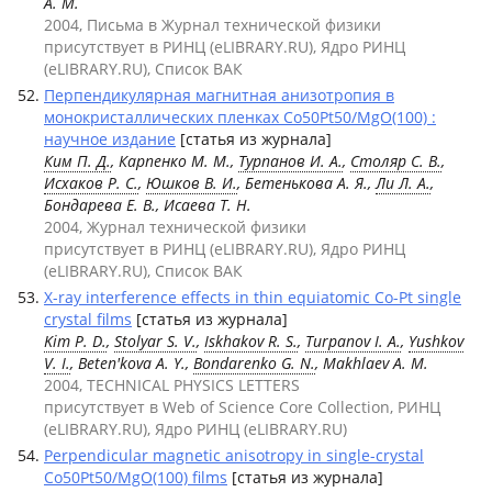
А. М.
2004, Письма в Журнал технической физики
присутствует в РИНЦ (eLIBRARY.RU), Ядро РИНЦ
(eLIBRARY.RU), Список ВАК
Перпендикулярная магнитная анизотропия в
монокристаллических пленках Co50Pt50/MgO(100) :
научное издание
[статья из журнала]
Ким П. Д.
, Карпенко М. М.,
Турпанов И. А.
,
Столяр С. В.
,
Исхаков Р. С.
,
Юшков В. И.
, Бетенькова А. Я.,
Ли Л. А.
,
Бондарева Е. В., Исаева Т. Н.
2004, Журнал технической физики
присутствует в РИНЦ (eLIBRARY.RU), Ядро РИНЦ
(eLIBRARY.RU), Список ВАК
X-ray interference effects in thin equiatomic Co-Pt single
crystal films
[статья из журнала]
Kim P. D.
,
Stolyar S. V.
,
Iskhakov R. S.
,
Turpanov I. A.
,
Yushkov
V. I.
, Beten'kova A. Y.,
Bondarenko G. N.
, Makhlaev A. M.
2004, TECHNICAL PHYSICS LETTERS
присутствует в Web of Science Core Collection, РИНЦ
(eLIBRARY.RU), Ядро РИНЦ (eLIBRARY.RU)
Perpendicular magnetic anisotropy in single-crystal
Co50Pt50/MgO(100) films
[статья из журнала]