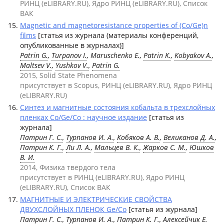
РИНЦ (eLIBRARY.RU), Ядро РИНЦ (eLIBRARY.RU), Список
ВАК
Magnetic and magnetoresistance properties of (Co/Ge)n
films
[статья из журнала (материалы конференций,
опубликованные в журналах)]
Patrin G.
,
Turpanov I.
, Maruschenko E.,
Patrin K.
,
Kobyakov A.
,
Maltsev V.
,
Yushkov V.
,
Patrin G.
2015, Solid State Phenomena
присутствует в Scopus, РИНЦ (eLIBRARY.RU), Ядро РИНЦ
(eLIBRARY.RU)
Синтез и магнитные состояния кобальта в трехслойных
пленках Co/Ge/Co : научное издание
[статья из
журнала]
Патрин Г. С.
,
Турпанов И. А.
,
Кобяков А. В.
,
Великанов Д. А.
,
Патрин К. Г.
,
Ли Л. А.
,
Мальцев В. К.
,
Жарков С. М.
,
Юшков
В. И.
2014, Физика твердого тела
присутствует в РИНЦ (eLIBRARY.RU), Ядро РИНЦ
(eLIBRARY.RU), Список ВАК
МАГНИТНЫЕ И ЭЛЕКТРИЧЕСКИЕ СВОЙСТВА
ДВУХСЛОЙНЫХ ПЛЕНОК Ge/Co
[статья из журнала]
Патрин Г. С.
,
Турпанов И. А.
,
Патрин К. Г.
, Алексейчик Е.