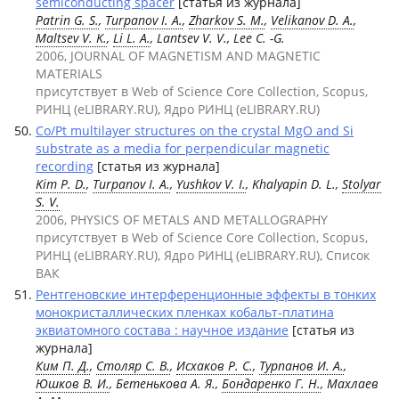
semiconducting spacer
[статья из журнала]
Patrin G. S.
,
Turpanov I. A.
,
Zharkov S. M.
,
Velikanov D. A.
,
Maltsev V. K.
,
Li L. A.
, Lantsev V. V., Lee C. -G.
2006, JOURNAL OF MAGNETISM AND MAGNETIC
MATERIALS
присутствует в Web of Science Core Collection, Scopus,
РИНЦ (eLIBRARY.RU), Ядро РИНЦ (eLIBRARY.RU)
Co/Pt multilayer structures on the crystal MgO and Si
substrate as a media for perpendicular magnetic
recording
[статья из журнала]
Kim P. D.
,
Turpanov I. A.
,
Yushkov V. I.
, Khalyapin D. L.,
Stolyar
S. V.
2006, PHYSICS OF METALS AND METALLOGRAPHY
присутствует в Web of Science Core Collection, Scopus,
РИНЦ (eLIBRARY.RU), Ядро РИНЦ (eLIBRARY.RU), Список
ВАК
Рентгеновские интерференционные эффекты в тонких
монокристаллических пленках кобальт-платина
эквиатомного состава : научное издание
[статья из
журнала]
Ким П. Д.
,
Столяр С. В.
,
Исхаков Р. С.
,
Турпанов И. А.
,
Юшков В. И.
, Бетенькова А. Я.,
Бондаренко Г. Н.
, Махлаев