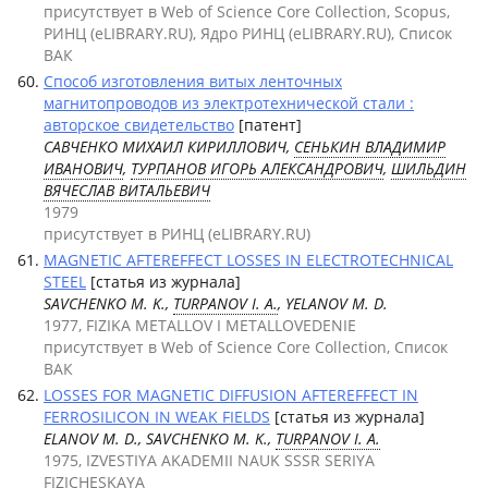
присутствует в Web of Science Core Collection, Scopus,
РИНЦ (eLIBRARY.RU), Ядро РИНЦ (eLIBRARY.RU), Список
ВАК
Способ изготовления витых ленточных
магнитопроводов из электротехнической стали :
авторское свидетельство
[патент]
САВЧЕНКО МИХАИЛ КИРИЛЛОВИЧ,
СЕНЬКИН ВЛАДИМИР
ИВАНОВИЧ
,
ТУРПАНОВ ИГОРЬ АЛЕКСАНДРОВИЧ
,
ШИЛЬДИН
ВЯЧЕСЛАВ ВИТАЛЬЕВИЧ
1979
присутствует в РИНЦ (eLIBRARY.RU)
MAGNETIC AFTEREFFECT LOSSES IN ELECTROTECHNICAL
STEEL
[статья из журнала]
SAVCHENKO M. K.,
TURPANOV I. A.
, YELANOV M. D.
1977, FIZIKA METALLOV I METALLOVEDENIE
присутствует в Web of Science Core Collection, Список
ВАК
LOSSES FOR MAGNETIC DIFFUSION AFTEREFFECT IN
FERROSILICON IN WEAK FIELDS
[статья из журнала]
ELANOV M. D., SAVCHENKO M. K.,
TURPANOV I. A.
1975, IZVESTIYA AKADEMII NAUK SSSR SERIYA
FIZICHESKAYA