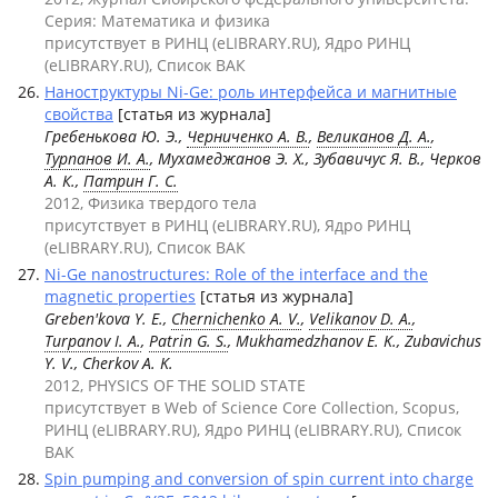
Серия: Математика и физика
присутствует в РИНЦ (eLIBRARY.RU), Ядро РИНЦ
(eLIBRARY.RU), Список ВАК
Наноструктуры Ni-Ge: роль интерфейса и магнитные
свойства
[статья из журнала]
Гребенькова Ю. Э.,
Черниченко А. В.
,
Великанов Д. А.
,
Турпанов И. А.
, Мухамеджанов Э. Х., Зубавичус Я. В., Черков
А. К.,
Патрин Г. С.
2012, Физика твердого тела
присутствует в РИНЦ (eLIBRARY.RU), Ядро РИНЦ
(eLIBRARY.RU), Список ВАК
Ni-Ge nanostructures: Role of the interface and the
magnetic properties
[статья из журнала]
Greben'kova Y. E.,
Chernichenko A. V.
,
Velikanov D. A.
,
Turpanov I. A.
,
Patrin G. S.
, Mukhamedzhanov E. K., Zubavichus
Y. V., Cherkov A. K.
2012, PHYSICS OF THE SOLID STATE
присутствует в Web of Science Core Collection, Scopus,
РИНЦ (eLIBRARY.RU), Ядро РИНЦ (eLIBRARY.RU), Список
ВАК
Spin pumping and conversion of spin current into charge