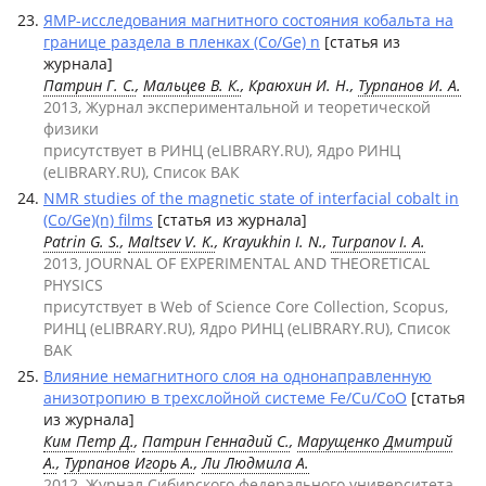
ЯМР-исследования магнитного состояния кобальта на
границе раздела в пленках (Co/Ge) n
[статья из
журнала]
Патрин Г. С.
,
Мальцев В. К.
, Краюхин И. Н.,
Турпанов И. А.
2013, Журнал экспериментальной и теоретической
физики
присутствует в РИНЦ (eLIBRARY.RU), Ядро РИНЦ
(eLIBRARY.RU), Список ВАК
NMR studies of the magnetic state of interfacial cobalt in
(Co/Ge)(n) films
[статья из журнала]
Patrin G. S.
,
Maltsev V. K.
, Krayukhin I. N.,
Turpanov I. A.
2013, JOURNAL OF EXPERIMENTAL AND THEORETICAL
PHYSICS
присутствует в Web of Science Core Collection, Scopus,
РИНЦ (eLIBRARY.RU), Ядро РИНЦ (eLIBRARY.RU), Список
ВАК
Влияние немагнитного слоя на однонаправленную
анизотропию в трехслойной системе Fe/Cu/CoO
[статья
из журнала]
Ким Петр Д.
,
Патрин Геннадий С.
,
Марущенко Дмитрий
А.
,
Турпанов Игорь А.
,
Ли Людмила А.
2012, Журнал Сибирского федерального университета.