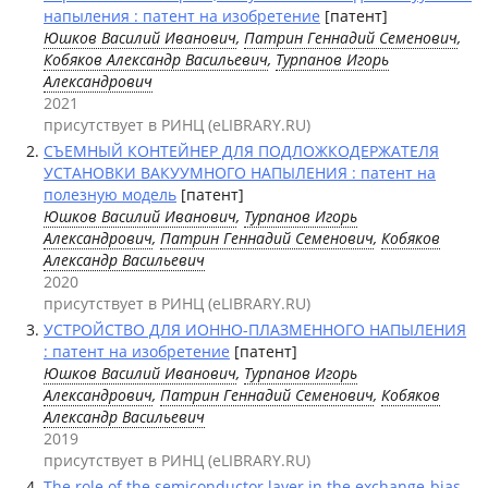
напыления : патент на изобретение
[патент]
Юшков Василий Иванович
,
Патрин Геннадий Семенович
,
Кобяков Александр Васильевич
,
Турпанов Игорь
Александрович
2021
присутствует в РИНЦ (eLIBRARY.RU)
СЪЕМНЫЙ КОНТЕЙНЕР ДЛЯ ПОДЛОЖКОДЕРЖАТЕЛЯ
УСТАНОВКИ ВАКУУМНОГО НАПЫЛЕНИЯ : патент на
полезную модель
[патент]
Юшков Василий Иванович
,
Турпанов Игорь
Александрович
,
Патрин Геннадий Семенович
,
Кобяков
Александр Васильевич
2020
присутствует в РИНЦ (eLIBRARY.RU)
УСТРОЙСТВО ДЛЯ ИОННО-ПЛАЗМЕННОГО НАПЫЛЕНИЯ
: патент на изобретение
[патент]
Юшков Василий Иванович
,
Турпанов Игорь
Александрович
,
Патрин Геннадий Семенович
,
Кобяков
Александр Васильевич
2019
присутствует в РИНЦ (eLIBRARY.RU)
The role of the semiconductor layer in the exchange-bias