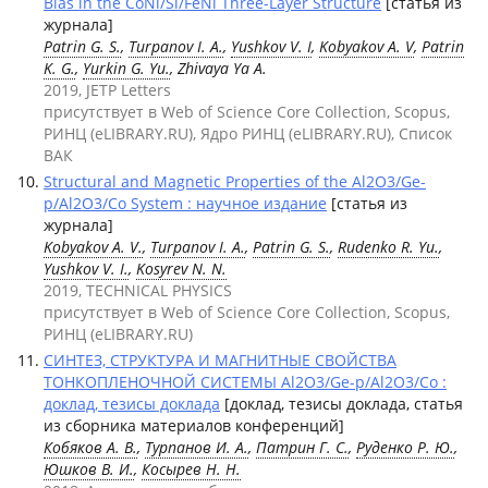
Bias in the CoNi/Si/FeNi Three-Layer Structure
[статья из
журнала]
Patrin G. S.
,
Turpanov I. A.
,
Yushkov V. I
,
Kobyakov A. V
,
Patrin
K. G.
,
Yurkin G. Yu.
, Zhivaya Ya A.
2019, JETP Letters
присутствует в Web of Science Core Collection, Scopus,
РИНЦ (eLIBRARY.RU), Ядро РИНЦ (eLIBRARY.RU), Список
ВАК
Structural and Magnetic Properties of the Al2O3/Ge-
p/Al2O3/Co System : научное издание
[статья из
журнала]
Kobyakov A. V.
,
Turpanov I. A.
,
Patrin G. S.
,
Rudenko R. Yu.
,
Yushkov V. I.
,
Kosyrev N. N.
2019, TECHNICAL PHYSICS
присутствует в Web of Science Core Collection, Scopus,
РИНЦ (eLIBRARY.RU)
СИНТЕЗ, СТРУКТУРА И МАГНИТНЫЕ СВОЙСТВА
ТОНКОПЛЕНОЧНОЙ СИСТЕМЫ Al2O3/Ge-p/Al2O3/Co :
доклад, тезисы доклада
[доклад, тезисы доклада, статья
из сборника материалов конференций]
Кобяков А. В.
,
Турпанов И. А.
,
Патрин Г. С.
,
Руденко Р. Ю.
,
Юшков В. И.
,
Косырев Н. Н.