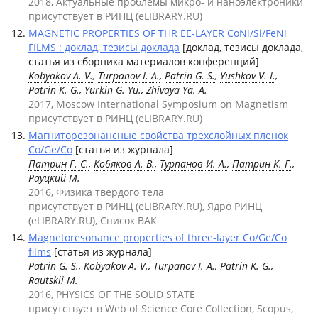
2018, Актуальные проблемы микро- и наноэлектроники
присутствует в РИНЦ (eLIBRARY.RU)
MAGNETIC PROPERTIES OF THR EE-LAYER CoNi/Si/FeNi
FILMS : доклад, тезисы доклада
[доклад, тезисы доклада,
статья из сборника материалов конференций]
Kobyakov A. V.
,
Turpanov I. A.
,
Patrin G. S.
,
Yushkov V. I.
,
Patrin K. G.
,
Yurkin G. Yu.
, Zhivaya Ya. A.
2017, Moscow International Symposium on Magnetism
присутствует в РИНЦ (eLIBRARY.RU)
Магниторезонансные свойства трехслойных пленок
Co/Ge/Co
[статья из журнала]
Патрин Г. С.
,
Кобяков А. В.
,
Турпанов И. А.
,
Патрин К. Г.
,
Рауцкий М.
2016, Физика твердого тела
присутствует в РИНЦ (eLIBRARY.RU), Ядро РИНЦ
(eLIBRARY.RU), Список ВАК
Magnetoresonance properties of three-layer Co/Ge/Co
films
[статья из журнала]
Patrin G. S.
,
Kobyakov A. V.
,
Turpanov I. A.
,
Patrin K. G.
,
Rautskii M.
2016, PHYSICS OF THE SOLID STATE
присутствует в Web of Science Core Collection, Scopus,