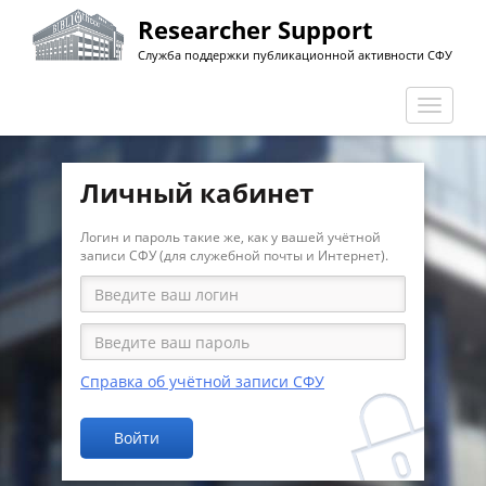
Перейти
Researcher Support
к
Служба поддержки публикационной активности СФУ
основному
содержанию
Перекл
навига
Личный кабинет
Логин и пароль такие же, как у вашей учётной
записи СФУ (для служебной почты и Интернет).
Справка об учётной записи СФУ
Войти