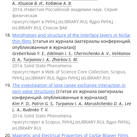
А.,
Юшков В. И.
,
Кобяков А. В.
2014, Известия Российской академии наук. Серия
физическая
присутствует в РИНЦ (eLIBRARY.RU), Ядро РИНЦ
(eLIBRARY.RU), Список ВАК
Morphology and structure of the interface layers in Ni/Ge
thin films
[статья из журнала (материалы конференций,
опубликованные в журналах)]
Greben'kova Y. E.,
Edelman I. S.
,
Chernichenko A. V.
,
Velikanov
D. A.
,
Turpanov I. A.
,
Zharkov S. M.
2014, Solid State Phenomena
присутствует в Web of Science Core Collection, Scopus,
РИНЦ (eLIBRARY.RU), Ядро РИНЦ (eLIBRARY.RU)
The investigation of long-range exchange interaction in
spin valve structures
[статья из журнала (материалы
конференций, опубликованные в журналах)]
Kim P. D.
,
Patrin G. S.
,
Turpanov I. A.
,
Marushchenko D. A.
, Lee
L. A., Rudenko T. V.
2014, Solid State Phenomena
присутствует в Scopus, РИНЦ (eLIBRARY.RU), Ядро РИНЦ
(eLIBRARY.RU)
Magnetic and Electrical Properties of Co/Ge Bilayer Films