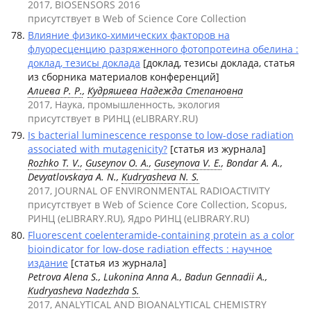
2017, BIOSENSORS 2016
присутствует в Web of Science Core Collection
Влияние физико-химических факторов на
флуоресценцию разряженного фотопротеина обелина :
доклад, тезисы доклада
[доклад, тезисы доклада, статья
из сборника материалов конференций]
Алиева Р. Р.
,
Кудряшева Надежда Степановна
2017, Наука, промышленность, экология
присутствует в РИНЦ (eLIBRARY.RU)
Is bacterial luminescence response to low-dose radiation
associated with mutagenicity?
[статья из журнала]
Rozhko T. V.
,
Guseynov O. A.
,
Guseynova V. E.
, Bondar A. A.,
Devyatlovskaya A. N.,
Kudryasheva N. S.
2017, JOURNAL OF ENVIRONMENTAL RADIOACTIVITY
присутствует в Web of Science Core Collection, Scopus,
РИНЦ (eLIBRARY.RU), Ядро РИНЦ (eLIBRARY.RU)
Fluorescent coelenteramide-containing protein as a color
bioindicator for low-dose radiation effects : научное
издание
[статья из журнала]
Petrova Alena S., Lukonina Anna A., Badun Gennadii A.,
Kudryasheva Nadezhda S.
2017, ANALYTICAL AND BIOANALYTICAL CHEMISTRY