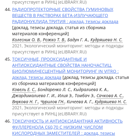
присутствует в РИНЦ (eLIBRARY.RU)
РАДИОПРОТЕКТОРНЫЕ СВОЙСТВА ГУМИНОВЫХ
ВЕЩЕСТВ В РАСТВОРАХ БЕТА-ИЗЛУЧАЮЩЕГО
РАДИОНУКЛИДА ТРИТИЯ : доклад, тезисы доклада
[доклад, тезисы доклада, статья из сборника
материалов конференций]
Колесник О. В.
,
Рожко Т. В.
, Бадун Г. А.,
Кудряшева Н. С.
2021, Экологический мониторинг: методы и подходы
присутствует в РИНЦ (eLIBRARY.RU)
ТОКСИЧНЫЕ, ПРООКСИДАНТНЫЕ И
АНТИОКСИДАНТНЫЕ СВОЙСТВА НАНОЧАСТИЦ.
БИОЛЮМИНЕСЦЕНТНЫЙ МОНИТОРИНГ IN VITRO :
доклад, тезисы доклада
[доклад, тезисы доклада, статья
из сборника материалов конференций]
Ковель Е. С.
, Бондаренко Л. С., Кыдралиева К. А.,
Джардималиева Г. И., Илия Э., Томбач Э.,
Сачкова А. С.
,
Внукова Н. Г.
,
Чурилов ГН.
, Кичеева А. Г.,
Кудряшева Н. С.
2021, Экологический мониторинг: методы и подходы
присутствует в РИНЦ (eLIBRARY.RU)
ТОКСИЧНОСТЬ И АНТИОКСИДАНТНАЯ АКТИВНОСТЬ
ФУЛЛЕРЕНОЛА С60,70 С НИЗКИМ ЧИСЛОМ
КИСЛОРОДНЫХ ЗАМЕСТИТЕЛЕЙ : доклад, тезисы