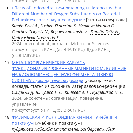
присутствует в РИНЦ (eLIBRARY.RU)
Effects of Endohedral Gd-Containing Fullerenols with a
Different Number of Oxygen Substituents on Bacterial
Bioluminescence : научное издание
[статья из журнала]
Stepin Evsei A., Sushko Ekaterina S.,
Vnukova Natalia G.
,
Churilov Grigoriy N., Rogova Anastasia V.,
Tomilin Felix N.
,
Kudryasheva Nadezhda S.
2024, International Journal of Molecular Sciences
присутствует в РИНЦ (eLIBRARY.RU), Ядро РИНЦ
(eLIBRARY.RU)
МЕТАЛЛООРГАНИЧЕСКИЕ КАРКАСЫ,
ФУНКЦИОНАЛИЗИРОВАННЫЕ МАГНЕТИТОМ: ВЛИЯНИЕ
НА БИОЛЮМИНЕСЦЕНТНУЮ ФЕРМЕНТАТИВНУЮ
СИСТЕМУ : доклад, тезисы доклада
[доклад, тезисы
доклада, статья из сборника материалов конференций]
Смирных Д. В., Сушко Е. С., Кичеева А. Г.,
Кудряшева Н. С.
2024, Биосистемы: организация, поведение,
управление
присутствует в РИНЦ (eLIBRARY.RU)
ФИЗИЧЕСКАЯ И КОЛЛОИДНАЯ ХИМИЯ : Учебник и
практикум
[Учебник и практикум]
Кудряшева Надежда Степановна
,
Бондарева Лидия