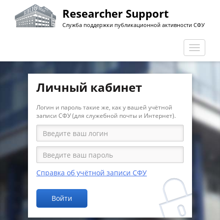
Перейти
Researcher Support
к
Служба поддержки публикационной активности СФУ
основному
содержанию
Перекл
навига
Личный кабинет
Логин и пароль такие же, как у вашей учётной
записи СФУ (для служебной почты и Интернет).
Справка об учётной записи СФУ
Войти