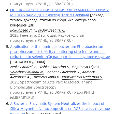
присутствует в РИНЦ (eLIBRARY.RU)
ОЦЕНКА НАКОПЛЕНИЯ ТРИТИЯ КЛЕТКАМИ БАКТЕРИЙ И
МОЛЕКУЛАМИ ДНК : доклад, тезисы доклада
[доклад,
тезисы доклада, статья из сборника материалов
конференций]
Бондарева Л. Г.
,
Кудряшева Н. С.
2025, Генетика. Эволюция. Радиоэкология
присутствует в РИНЦ (eLIBRARY.RU)
Application of the luminous bacterium Photobacterium
phosphoreum for toxicity monitoring of selenite and its
reduction to selenium(0) nanoparticles : научное издание
[статья из журнала]
Zenkov Andrei V., Sushko Ekaterina S., Mogilnaya Olga A.,
Volochaev Mikhail N.
, Shabanov Alexandr V., Kamnev
Alexander A., Tugarova Anna V.,
Kudryasheva Nadezhda S.
2025, Spectrochimica Acta Part A: Molecular and
Biomolecular Spectroscopy
присутствует в РИНЦ (eLIBRARY.RU), Ядро РИНЦ
(eLIBRARY.RU)
A Bacterial Enzymatic System Neutralizes the Impact of
Silica-Magnetite Nanocomposites on ROS Levels : научное
издание
[статья из журнала]