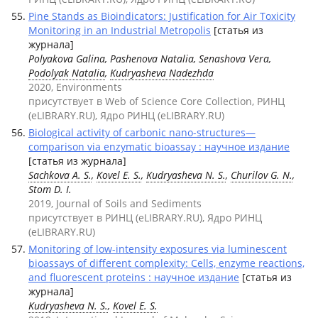
Pine Stands as Bioindicators: Justification for Air Toxicity
Monitoring in an Industrial Metropolis
[статья из
журнала]
Polyakova Galina, Pashenova Natalia, Senashova Vera,
Podolyak Natalia
,
Kudryasheva Nadezhda
2020, Environments
присутствует в Web of Science Core Collection, РИНЦ
(eLIBRARY.RU), Ядро РИНЦ (eLIBRARY.RU)
Biological activity of carbonic nano-structures—
comparison via enzymatic bioassay : научное издание
[статья из журнала]
Sachkova A. S.
,
Kovel E. S.
,
Kudryasheva N. S.
,
Churilov G. N.
,
Stom D. I.
2019, Journal of Soils and Sediments
присутствует в РИНЦ (eLIBRARY.RU), Ядро РИНЦ
(eLIBRARY.RU)
Monitoring of low-intensity exposures via luminescent
bioassays of different complexity: Cells, enzyme reactions,
and fluorescent proteins : научное издание
[статья из
журнала]
Kudryasheva N. S.
,
Kovel E. S.