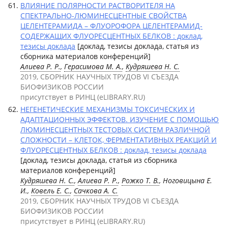
ВЛИЯНИЕ ПОЛЯРНОСТИ РАСТВОРИТЕЛЯ НА
СПЕКТРАЛЬНО-ЛЮМИНЕСЦЕНТНЫЕ СВОЙСТВА
ЦЕЛЕНТЕРАМИДА – ФЛУОРОФОРА ЦЕЛЕНТЕРАМИД-
СОДЕРЖАЩИХ ФЛУОРЕСЦЕНТНЫХ БЕЛКОВ : доклад,
тезисы доклада
[доклад, тезисы доклада, статья из
сборника материалов конференций]
Алиева Р. Р.
,
Герасимова М. А.
,
Кудряшева Н. С.
2019, СБОРНИК НАУЧНЫХ ТРУДОВ VI СЪЕЗДА
БИОФИЗИКОВ РОССИИ
присутствует в РИНЦ (eLIBRARY.RU)
НЕГЕНЕТИЧЕСКИЕ МЕХАНИЗМЫ ТОКСИЧЕСКИХ И
АДАПТАЦИОННЫХ ЭФФЕКТОВ. ИЗУЧЕНИЕ С ПОМОЩЬЮ
ЛЮМИНЕСЦЕНТНЫХ ТЕСТОВЫХ СИСТЕМ РАЗЛИЧНОЙ
СЛОЖНОСТИ – КЛЕТОК, ФЕРМЕНТАТИВНЫХ РЕАКЦИЙ И
ФЛУОРЕСЦЕНТНЫХ БЕЛКОВ : доклад, тезисы доклада
[доклад, тезисы доклада, статья из сборника
материалов конференций]
Кудряшева Н. С.
,
Алиева Р. Р.
,
Рожко Т. В.
, Ноговицына Е.
И.,
Ковель Е. С.
,
Сачкова А. С.
2019, СБОРНИК НАУЧНЫХ ТРУДОВ VI СЪЕЗДА
БИОФИЗИКОВ РОССИИ
присутствует в РИНЦ (eLIBRARY.RU)