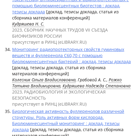
помощью биолюминесцентных биотестов : доклад,
тезисы доклада
[доклад, тезисы доклада, статья из
сборника материалов конференций]
Кудряшева Н. С.
2023, СБОРНИК НАУЧНЫХ ТРУДОВ VII СЪЕЗДА
БИОФИЗИКОВ РОССИИ
присутствует в РИНЦ (eLIBRARY.RU)
Мониторинг радиопротекторных свойств гуминовых
веществ и фуллеренола С60,70 с помощью
биолюминесцентных бактерий : доклад, тезисы доклада
[доклад, тезисы доклада, статья из сборника
материалов конференций]
Колесник Ольга Владиславовна
, Грабовой А. С.,
Рожко
Татьяна Владимировна
,
Кудряшева Надежда Степановна
2023, РАДИОБИОЛОГИЯ И ЭКОЛОГИЧЕСКАЯ
БЕЗОПАСНОСТЬ
присутствует в РИНЦ (eLIBRARY.RU)
Биологическая активность фуллеренолов различной
структуры. Роль активных форм кислорода.
Биолюминесцентный мониторинг : доклад, тезисы
доклада
[доклад, тезисы доклада, статья из сборника
материалов конференций]