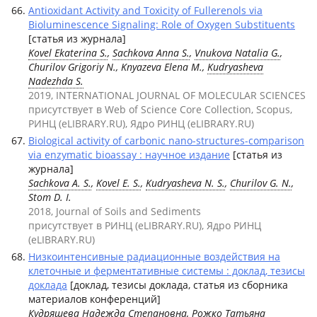
Antioxidant Activity and Toxicity of Fullerenols via
Bioluminescence Signaling: Role of Oxygen Substituents
[статья из журнала]
Kovel Ekaterina S.
,
Sachkova Anna S.
,
Vnukova Natalia G.
,
Churilov Grigoriy N., Knyazeva Elena M.,
Kudryasheva
Nadezhda S.
2019, INTERNATIONAL JOURNAL OF MOLECULAR SCIENCES
присутствует в Web of Science Core Collection, Scopus,
РИНЦ (eLIBRARY.RU), Ядро РИНЦ (eLIBRARY.RU)
Biological activity of carbonic nano-structures-comparison
via enzymatic bioassay : научное издание
[статья из
журнала]
Sachkova A. S.
,
Kovel E. S.
,
Kudryasheva N. S.
,
Churilov G. N.
,
Stom D. I.
2018, Journal of Soils and Sediments
присутствует в РИНЦ (eLIBRARY.RU), Ядро РИНЦ
(eLIBRARY.RU)
Низкоинтенсивные радиационные воздействия на
клеточные и ферментативные системы : доклад, тезисы
доклада
[доклад, тезисы доклада, статья из сборника
материалов конференций]
Кудряшева Надежда Степановна
,
Рожко Татьяна