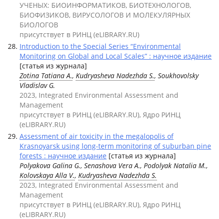
УЧЕНЫХ: БИОИНФОРМАТИКОВ, БИОТЕХНОЛОГОВ,
БИОФИЗИКОВ, ВИРУСОЛОГОВ И МОЛЕКУЛЯРНЫХ
БИОЛОГОВ
присутствует в РИНЦ (eLIBRARY.RU)
Introduction to the Special Series “Environmental
Monitoring on Global and Local Scales” : научное издание
[статья из журнала]
Zotina Tatiana A.
,
Kudryasheva Nadezhda S.
, Soukhovolsky
Vladislav G.
2023, Integrated Environmental Assessment and
Management
присутствует в РИНЦ (eLIBRARY.RU), Ядро РИНЦ
(eLIBRARY.RU)
Assessment of air toxicity in the megalopolis of
Krasnoyarsk using long-term monitoring of suburban pine
forests : научное издание
[статья из журнала]
Polyakova Galina G., Senashova Vera A., Podolyak Natalia M.,
Kolovskaya Alla V.
,
Kudryasheva Nadezhda S.
2023, Integrated Environmental Assessment and
Management
присутствует в РИНЦ (eLIBRARY.RU), Ядро РИНЦ
(eLIBRARY.RU)