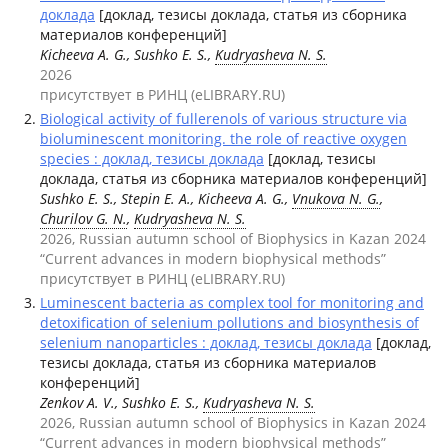
доклада
[доклад, тезисы доклада, статья из сборника
материалов конференций]
Kicheeva А. G., Sushko Е. S.,
Kudryasheva N. S.
2026
присутствует в РИНЦ (eLIBRARY.RU)
Biological activity of fullerenols of various structure via
bioluminescent monitoring. the role of reactive oxygen
species : доклад, тезисы доклада
[доклад, тезисы
доклада, статья из сборника материалов конференций]
Sushko Е. S., Stepin Е. А., Kicheeva А. G.,
Vnukova N. G.
,
Churilov G. N.
,
Kudryasheva N. S.
2026, Russian autumn school of Biophysics in Kazan 2024
“Current advances in modern biophysical methods”
присутствует в РИНЦ (eLIBRARY.RU)
Luminescent bacteria as complex tool for monitoring and
detoxification of selenium pollutions and biosynthesis of
selenium nanoparticles : доклад, тезисы доклада
[доклад,
тезисы доклада, статья из сборника материалов
конференций]
Zenkov A. V., Sushko E. S.,
Kudryasheva N. S.
2026, Russian autumn school of Biophysics in Kazan 2024
“Current advances in modern biophysical methods”