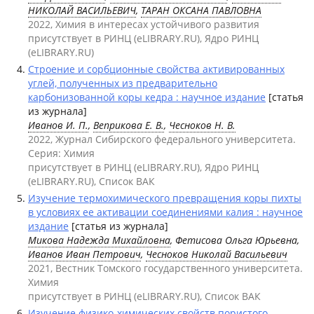
НИКОЛАЙ ВАСИЛЬЕВИЧ
,
ТАРАН ОКСАНА ПАВЛОВНА
2022, Химия в интересах устойчивого развития
присутствует в РИНЦ (eLIBRARY.RU), Ядро РИНЦ
(eLIBRARY.RU)
Строение и сорбционные свойства активированных
углей, полученных из предварительно
карбонизованной коры кедра : научное издание
[статья
из журнала]
Иванов И. П.
,
Веприкова Е. В.
,
Чесноков Н. В.
2022, Журнал Сибирского федерального университета.
Серия: Химия
присутствует в РИНЦ (eLIBRARY.RU), Ядро РИНЦ
(eLIBRARY.RU), Список ВАК
Изучение термохимического превращения коры пихты
в условиях ее активации соединениями калия : научное
издание
[статья из журнала]
Микова Надежда Михайловна
, Фетисова Ольга Юрьевна,
Иванов Иван Петрович
,
Чесноков Николай Васильевич
2021, Вестник Томского государственного университета.
Химия
присутствует в РИНЦ (eLIBRARY.RU), Список ВАК
Изучение физико-химических свойств пористого