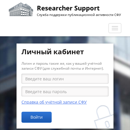
Перейти
Researcher Support
к
Служба поддержки публикационной активности СФУ
основному
содержанию
Перекл
навига
Личный кабинет
Логин и пароль такие же, как у вашей учётной
записи СФУ (для служебной почты и Интернет).
Справка об учётной записи СФУ
Войти