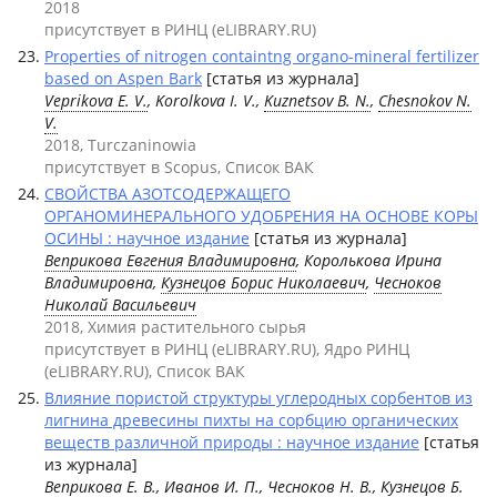
2018
присутствует в РИНЦ (eLIBRARY.RU)
Properties of nitrogen containtng organo-mineral fertilizer
based on Aspen Bark
[статья из журнала]
Veprikova E. V.
, Korolkova I. V.,
Kuznetsov B. N.
,
Chesnokov N.
V.
2018, Turczaninowia
присутствует в Scopus, Список ВАК
СВОЙСТВА АЗОТСОДЕРЖАЩЕГО
ОРГАНОМИНЕРАЛЬНОГО УДОБРЕНИЯ НА ОСНОВЕ КОРЫ
ОСИНЫ : научное издание
[статья из журнала]
Веприкова Евгения Владимировна
, Королькова Ирина
Владимировна,
Кузнецов Борис Николаевич
,
Чесноков
Николай Васильевич
2018, Химия растительного сырья
присутствует в РИНЦ (eLIBRARY.RU), Ядро РИНЦ
(eLIBRARY.RU), Список ВАК
Влияние пористой структуры углеродных сорбентов из
лигнина древесины пихты на сорбцию органических
веществ различной природы : научное издание
[статья
из журнала]
Веприкова Е. В.
,
Иванов И. П.
,
Чесноков Н. В.
,
Кузнецов Б.