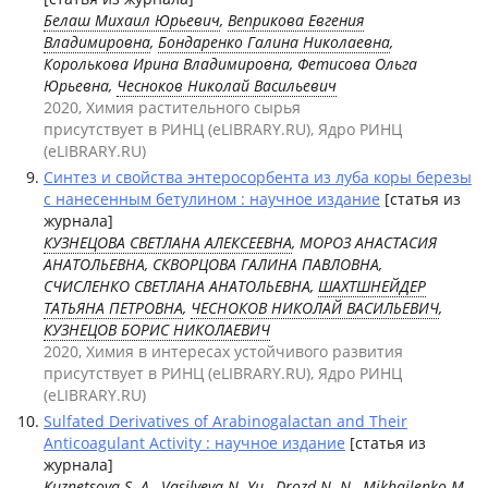
Белаш Михаил Юрьевич
,
Веприкова Евгения
Владимировна
,
Бондаренко Галина Николаевна
,
Королькова Ирина Владимировна, Фетисова Ольга
Юрьевна,
Чесноков Николай Васильевич
2020, Химия растительного сырья
присутствует в РИНЦ (eLIBRARY.RU), Ядро РИНЦ
(eLIBRARY.RU)
Синтез и свойства энтеросорбента из луба коры березы
с нанесенным бетулином : научное издание
[статья из
журнала]
КУЗНЕЦОВА СВЕТЛАНА АЛЕКСЕЕВНА
, МОРОЗ АНАСТАСИЯ
АНАТОЛЬЕВНА, СКВОРЦОВА ГАЛИНА ПАВЛОВНА,
СЧИСЛЕНКО СВЕТЛАНА АНАТОЛЬЕВНА,
ШАХТШНЕЙДЕР
ТАТЬЯНА ПЕТРОВНА
,
ЧЕСНОКОВ НИКОЛАЙ ВАСИЛЬЕВИЧ
,
КУЗНЕЦОВ БОРИС НИКОЛАЕВИЧ
2020, Химия в интересах устойчивого развития
присутствует в РИНЦ (eLIBRARY.RU), Ядро РИНЦ
(eLIBRARY.RU)
Sulfated Derivatives of Arabinogalactan and Their
Anticoagulant Activity : научное издание
[статья из
журнала]
Kuznetsova S. A.
,
Vasilyeva N. Yu.
, Drozd N. N., Mikhailenko M.