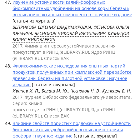
Изучение устойчивости калий-фосфорных
биокомпозитных удобрений на основе коры березы к
вымыванию активных компонентов : научное издание
[статья из журнала]
ВЕПРИКОВА ЕВГЕНИЯ ВЛАДИМИРОВНА
, ФЕТИСОВА ОЛЬГА
ЮРЬЕВНА,
ЧЕСНОКОВ НИКОЛАЙ ВАСИЛЬЕВИЧ
,
КУЗНЕЦОВ
БОРИС НИКОЛАЕВИЧ
2017, Химия в интересах устойчивого развития
присутствует в РИНЦ (eLIBRARY.RU), Ядро РИНЦ
(eLIBRARY.RU), Список ВАК
Физико-химические исследования опытных партий
продуктов, полученных при комплексной переработке
древесины березы на пилотной установке : научное
издание
[статья из журнала]
Иванов И. П.
,
Белаш М. Ю.
,
Чесноков Н. В.
,
Кузнецов Б. Н.
2017, Журнал Сибирского федерального университета.
Серия: Химия
присутствует в РИНЦ (eLIBRARY.RU), Ядро РИНЦ
(eLIBRARY.RU), Список ВАК
Влияние свойств пористых подложек на устойчивость
биокомпозитных удобрений к вымыванию калия и
фосфора : научное издание
[статья из журнала]