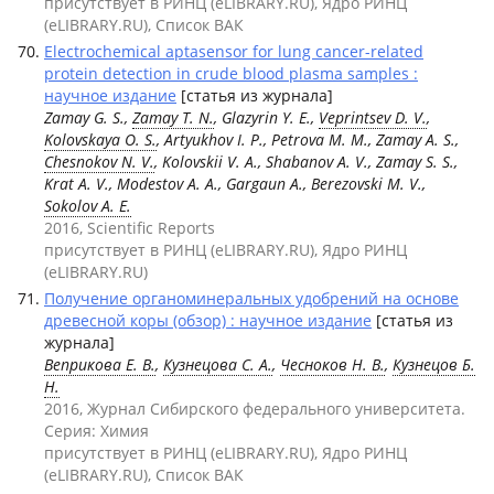
присутствует в РИНЦ (eLIBRARY.RU), Ядро РИНЦ
(eLIBRARY.RU), Список ВАК
Electrochemical aptasensor for lung cancer-related
protein detection in crude blood plasma samples :
научное издание
[статья из журнала]
Zamay G. S.,
Zamay T. N.
, Glazyrin Y. E.,
Veprintsev D. V.
,
Kolovskaya O. S.
, Artyukhov I. P., Petrova M. M., Zamay A. S.,
Chesnokov N. V.
, Kolovskii V. A., Shabanov A. V., Zamay S. S.,
Krat A. V., Modestov A. A., Gargaun A., Berezovski M. V.,
Sokolov A. E.
2016, Scientific Reports
присутствует в РИНЦ (eLIBRARY.RU), Ядро РИНЦ
(eLIBRARY.RU)
Получение органоминеральных удобрений на основе
древесной коры (обзор) : научное издание
[статья из
журнала]
Веприкова Е. В.
,
Кузнецова С. А.
,
Чесноков Н. В.
,
Кузнецов Б.
Н.
2016, Журнал Сибирского федерального университета.
Серия: Химия
присутствует в РИНЦ (eLIBRARY.RU), Ядро РИНЦ
(eLIBRARY.RU), Список ВАК