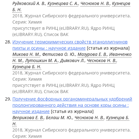
Рудковский А. В.,
Кузнецова С. А.
,
Чесноков Н. В.
,
Кузнецов
Б. Н.
2018, Журнал Сибирского федерального университета.
Серия: Химия
присутствует в РИНЦ (eLIBRARY.RU), Ядро РИНЦ
(eLIBRARY.RU), Список ВАК
Изучение термохимических свойств этаноллигнинов
пихты и осины : научное издание
[статья из журнала]
Микова Н. М.
, Фетисова О. Ю.,
Мазурова Е. В.
,
Иванченко
Н. М.
,
Лутошкин М. А.
, Дьякович Л.,
Чесноков Н. В.
,
Кузнецов Б. Н.
2018, Журнал Сибирского федерального университета.
Серия: Химия
присутствует в РИНЦ (eLIBRARY.RU), Ядро РИНЦ
(eLIBRARY.RU), Список ВАК
Получение фосфорных органоминеральных удобрений
пролонгированного действия на основе коры осины :
научное издание
[статья из журнала]
Веприкова Е. В.
, Белaш М. Ю.,
Чесноков Н. В.
,
Кузнецов Б.
Н.
2018, Журнал Сибирского федерального университета.
Серия: Химия