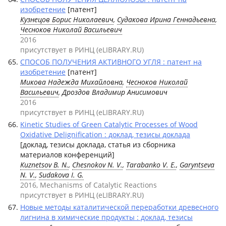
изобретение
[патент]
Кузнецов Борис Николаевич
,
Судакова Ирина Геннадьевна
,
Чесноков Николай Васильевич
2016
присутствует в РИНЦ (eLIBRARY.RU)
СПОСОБ ПОЛУЧЕНИЯ АКТИВНОГО УГЛЯ : патент на
изобретение
[патент]
Микова Надежда Михайловна
,
Чесноков Николай
Васильевич
, Дроздов Владимир Анисимович
2016
присутствует в РИНЦ (eLIBRARY.RU)
Kinetic Studies of Green Catalytic Processes of Wood
Oxidative Delignification : доклад, тезисы доклада
[доклад, тезисы доклада, статья из сборника
материалов конференций]
Kuznetsov B. N.
,
Chesnokov N. V.
,
Tarabanko V. E.
,
Garyntseva
N. V.
,
Sudakova I. G.
2016, Mechanisms of Catalytic Reactions
присутствует в РИНЦ (eLIBRARY.RU)
Новые методы каталитической переработки древесного
лигнина в химические продукты : доклад, тезисы