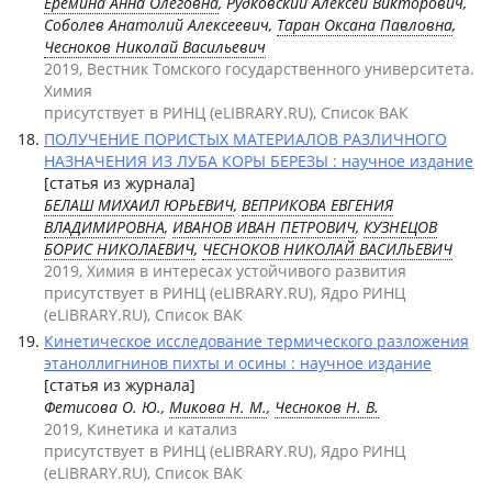
Еремина Анна Олеговна
, Рудковский Алексей Викторович,
Соболев Анатолий Алексеевич,
Таран Оксана Павловна
,
Чесноков Николай Васильевич
2019, Вестник Томского государственного университета.
Химия
присутствует в РИНЦ (eLIBRARY.RU), Список ВАК
ПОЛУЧЕНИЕ ПОРИСТЫХ МАТЕРИАЛОВ РАЗЛИЧНОГО
НАЗНАЧЕНИЯ ИЗ ЛУБА КОРЫ БЕРЕЗЫ : научное издание
[статья из журнала]
БЕЛАШ МИХАИЛ ЮРЬЕВИЧ
,
ВЕПРИКОВА ЕВГЕНИЯ
ВЛАДИМИРОВНА
,
ИВАНОВ ИВАН ПЕТРОВИЧ
,
КУЗНЕЦОВ
БОРИС НИКОЛАЕВИЧ
,
ЧЕСНОКОВ НИКОЛАЙ ВАСИЛЬЕВИЧ
2019, Химия в интересах устойчивого развития
присутствует в РИНЦ (eLIBRARY.RU), Ядро РИНЦ
(eLIBRARY.RU), Список ВАК
Кинетическое исследование термического разложения
этаноллигнинов пихты и осины : научное издание
[статья из журнала]
Фетисова О. Ю.,
Микова Н. М.
,
Чесноков Н. В.
2019, Кинетика и катализ
присутствует в РИНЦ (eLIBRARY.RU), Ядро РИНЦ
(eLIBRARY.RU), Список ВАК