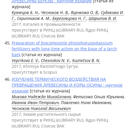
ДРЕВЕСИНЫ БЕРЕЗЫ : научное издание
[статья из
журнала]
Кузнецов Б. Н.
,
Чесноков Н. В.
,
Яценкова О. В.
,
Судакова И.
Г.
, Скрипников А. М.,
Береговцова Н. Г.
,
Шарыпов В. И.
2017, Катализ в промышленности
присутствует в РИНЦ (eLIBRARY.RU), Ядро РИНЦ
(eLIBRARY.RU), Список ВАК
Preparation of biocomposite phosphoruspotassium
fertilizers with long-time action on the base of a larch
bark
[статья из журнала]
Veprikova E. V.
,
Chesnokov N. V.
,
Kuznetsov B. N.
2017, Khimiya Rastitel'nogo Syr'ya
присутствует в Scopus
ИЗУЧЕНИЕ ТЕРМИЧЕСКОГО ВОЗДЕЙСТВИЯ НА
ПРЕВРАЩЕНИЯ ДРЕВЕСИНЫ И КОРЫ ОСИНЫ : научное
издание
[статья из журнала]
Микова Надежда Михайловна
, Фетисова Ольга Юрьевна,
Иванов Иван Петрович
, Павленко Нина Ивановна,
Чесноков Николай Васильевич
2017, Химия растительного сырья
присутствует в РИНЦ (eLIBRARY.RU), Ядро РИНЦ
(eLIBRARY.RU), Список ВАК