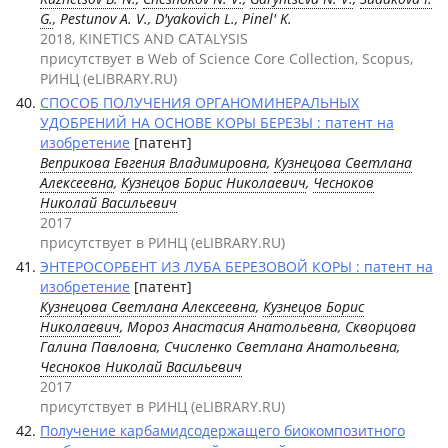
G.
, Pestunov A. V., D'yakovich L., Pinel' K.
2018, KINETICS AND CATALYSIS
присутствует в Web of Science Core Collection, Scopus,
РИНЦ (eLIBRARY.RU)
СПОСОБ ПОЛУЧЕНИЯ ОРГАНОМИНЕРАЛЬНЫХ
УДОБРЕНИЙ НА ОСНОВЕ КОРЫ БЕРЕЗЫ : патент на
изобретение
[патент]
Веприкова Евгения Владимировна
,
Кузнецова Светлана
Алексеевна
,
Кузнецов Борис Николаевич
,
Чесноков
Николай Васильевич
2017
присутствует в РИНЦ (eLIBRARY.RU)
ЭНТЕРОСОРБЕНТ ИЗ ЛУБА БЕРЕЗОВОЙ КОРЫ : патент на
изобретение
[патент]
Кузнецова Светлана Алексеевна
,
Кузнецов Борис
Николаевич
, Мороз Анастасия Анатольевна, Скворцова
Галина Павловна, Счисленко Светлана Анатольевна,
Чесноков Николай Васильевич
2017
присутствует в РИНЦ (eLIBRARY.RU)
Получение карбамидсодержащего биокомпозитного