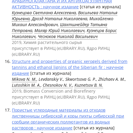
АРАБИНОГАЛАКТАНА И ИХ АНТИКОАГУЛЯНТНАЯ
АКТИВНОСТЬ : научное издание
[статья из журнала]
Кузнецова Светлана Алексеевна
,
Васильева Наталья
Юрьевна
, Дрозд Наталья Николаевна, Михайленко
Михаил Александрович,
Шахтшнейдер Татьяна
Петровна
,
Маляр Юрий Николаевич
,
Кузнецов Борис
Николаевич
,
Чесноков Николай Васильевич
2019, Химия растительного сырья
присутствует в РИНЦ (eLIBRARY.RU), Ядро РИНЦ
(eLIBRARY.RU)
Structure and properties of organic xerogels derived from
tannins and ethanol lignins of the Siberian fir : научное
издание
[статья из журнала]
Mikova N. M.
, Levdanskiy V., Skwortsova G. P., Zhizhaev А. М.,
Lutoshkin M. A.
,
Chesnokov N. V.
,
Kuznetsov B. N.
2019, Biomass Conversion and Biorefinery
присутствует в РИНЦ (eLIBRARY.RU), Ядро РИНЦ
(eLIBRARY.RU)
Пористые углеродные материалы из отходов
лиственницы сибирской и коры пихты сибирской при
сорбции органических поллютантов из водных
растворов : научное издание
[статья из журнала]