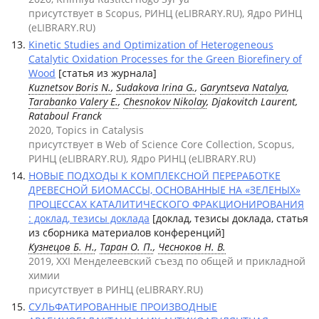
присутствует в Scopus, РИНЦ (eLIBRARY.RU), Ядро РИНЦ
(eLIBRARY.RU)
Kinetic Studies and Optimization of Heterogeneous
Catalytic Oxidation Processes for the Green Biorefinery of
Wood
[статья из журнала]
Kuznetsov Boris N.
,
Sudakova Irina G.
,
Garyntseva Natalya
,
Tarabanko Valery E.
,
Chesnokov Nikolay
, Djakovitch Laurent,
Rataboul Franck
2020, Topics in Catalysis
присутствует в Web of Science Core Collection, Scopus,
РИНЦ (eLIBRARY.RU), Ядро РИНЦ (eLIBRARY.RU)
НОВЫЕ ПОДХОДЫ К КОМПЛЕКСНОЙ ПЕРЕРАБОТКЕ
ДРЕВЕСНОЙ БИОМАССЫ, ОСНОВАННЫЕ НА «ЗЕЛЕНЫХ»
ПРОЦЕССАХ КАТАЛИТИЧЕСКОГО ФРАКЦИОНИРОВАНИЯ
: доклад, тезисы доклада
[доклад, тезисы доклада, статья
из сборника материалов конференций]
Кузнецов Б. Н.
,
Таран О. П.
,
Чесноков Н. В.
2019, ХХI Менделеевский съезд по общей и прикладной
химии
присутствует в РИНЦ (eLIBRARY.RU)
СУЛЬФАТИРОВАННЫЕ ПРОИЗВОДНЫЕ