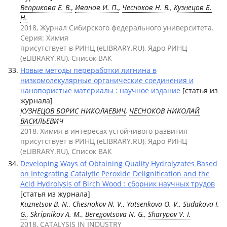
Веприкова Е. В.
,
Иванов И. П.
,
Чесноков Н. В.
,
Кузнецов Б.
Н.
2018, Журнал Сибирского федерального университета.
Серия: Химия
присутствует в РИНЦ (eLIBRARY.RU), Ядро РИНЦ
(eLIBRARY.RU), Список ВАК
Новые методы переработки лигнина в
низкомолекулярные органические соединения и
нанопористые материалы : научное издание
[статья из
журнала]
КУЗНЕЦОВ БОРИС НИКОЛАЕВИЧ
,
ЧЕСНОКОВ НИКОЛАЙ
ВАСИЛЬЕВИЧ
2018, Химия в интересах устойчивого развития
присутствует в РИНЦ (eLIBRARY.RU), Ядро РИНЦ
(eLIBRARY.RU), Список ВАК
Developing Ways of Obtaining Quality Hydrolyzates Based
on Integrating Catalytic Peroxide Delignification and the
Acid Hydrolysis of Birch Wood : сборник научных трудов
[статья из журнала]
Kuznetsov B. N.
,
Chesnokov N. V.
, Yatsenkova O. V.,
Sudakova I.
G.
, Skripnikov A. M.,
Beregovtsova N. G.
,
Sharypov V. I.
2018, CATALYSIS IN INDUSTRY