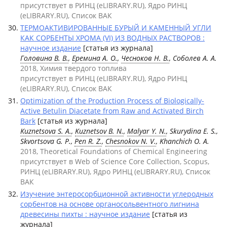
присутствует в РИНЦ (eLIBRARY.RU), Ядро РИНЦ
(eLIBRARY.RU), Список ВАК
ТЕРМОАКТИВИРОВАННЫЕ БУРЫЙ И КАМЕННЫЙ УГЛИ
КАК СОРБЕНТЫ ХРОМА (VI) ИЗ ВОДНЫХ РАСТВОРОВ :
научное издание
[статья из журнала]
Головина В. В.
,
Еремина А. О.
,
Чесноков Н. В.
, Соболев А. А.
2018, Химия твердого топлива
присутствует в РИНЦ (eLIBRARY.RU), Ядро РИНЦ
(eLIBRARY.RU), Список ВАК
Optimization of the Production Process of Biologically-
Active Betulin Diacetate from Raw and Activated Birch
Bark
[статья из журнала]
Kuznetsova S. A.
,
Kuznetsov B. N.
,
Malyar Y. N.
, Skurydina E. S.,
Skvortsova G. P.,
Pen R. Z.
,
Chesnokov N. V.
, Khanchich O. A.
2018, Theoretical Foundations of Chemical Engineering
присутствует в Web of Science Core Collection, Scopus,
РИНЦ (eLIBRARY.RU), Ядро РИНЦ (eLIBRARY.RU), Список
ВАК
Изучение энтеросорбционной активности углеродных
сорбентов на основе органосольвентного лигнина
древесины пихты : научное издание
[статья из
журнала]