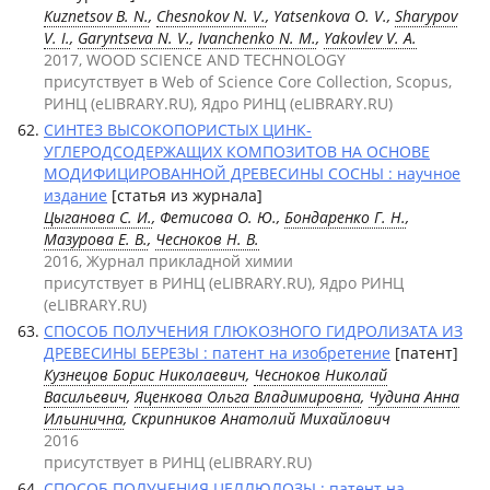
Kuznetsov B. N.
,
Chesnokov N. V.
, Yatsenkova O. V.,
Sharypov
V. I.
,
Garyntseva N. V.
,
Ivanchenko N. M.
,
Yakovlev V. A.
2017, WOOD SCIENCE AND TECHNOLOGY
присутствует в Web of Science Core Collection, Scopus,
РИНЦ (eLIBRARY.RU), Ядро РИНЦ (eLIBRARY.RU)
СИНТЕЗ ВЫСОКОПОРИСТЫХ ЦИНК-
УГЛЕРОДСОДЕРЖАЩИХ КОМПОЗИТОВ НА ОСНОВЕ
МОДИФИЦИРОВАННОЙ ДРЕВЕСИНЫ СОСНЫ : научное
издание
[статья из журнала]
Цыганова С. И.
, Фетисова О. Ю.,
Бондаренко Г. Н.
,
Мазурова Е. В.
,
Чесноков Н. В.
2016, Журнал прикладной химии
присутствует в РИНЦ (eLIBRARY.RU), Ядро РИНЦ
(eLIBRARY.RU)
СПОСОБ ПОЛУЧЕНИЯ ГЛЮКОЗНОГО ГИДРОЛИЗАТА ИЗ
ДРЕВЕСИНЫ БЕРЕЗЫ : патент на изобретение
[патент]
Кузнецов Борис Николаевич
,
Чесноков Николай
Васильевич
,
Яценкова Ольга Владимировна
,
Чудина Анна
Ильинична
, Скрипников Анатолий Михайлович
2016
присутствует в РИНЦ (eLIBRARY.RU)
СПОСОБ ПОЛУЧЕНИЯ ЦЕЛЛЮЛОЗЫ : патент на