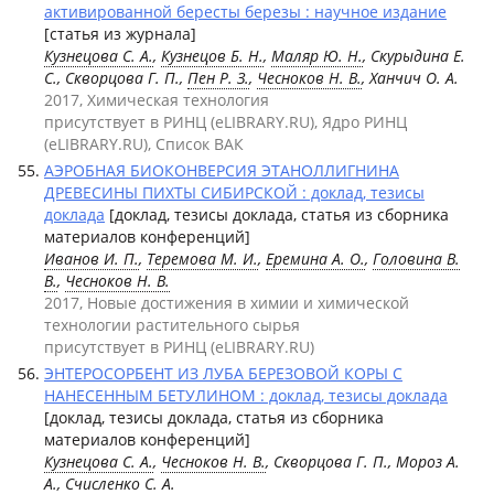
активированной бересты березы : научное издание
[статья из журнала]
Кузнецова С. А.
,
Кузнецов Б. Н.
,
Маляр Ю. Н.
, Скурыдина Е.
С., Скворцова Г. П.,
Пен Р. З.
,
Чесноков Н. В.
, Ханчич О. А.
2017, Химическая технология
присутствует в РИНЦ (eLIBRARY.RU), Ядро РИНЦ
(eLIBRARY.RU), Список ВАК
АЭРОБНАЯ БИОКОНВЕРСИЯ ЭТАНОЛЛИГНИНА
ДРЕВЕСИНЫ ПИХТЫ СИБИРСКОЙ : доклад, тезисы
доклада
[доклад, тезисы доклада, статья из сборника
материалов конференций]
Иванов И. П.
,
Теремова М. И.
,
Еремина А. О.
,
Головина В.
В.
,
Чесноков Н. В.
2017, Новые достижения в химии и химической
технологии растительного сырья
присутствует в РИНЦ (eLIBRARY.RU)
ЭНТЕРОСОРБЕНТ ИЗ ЛУБА БЕРЕЗОВОЙ КОРЫ С
НАНЕСЕННЫМ БЕТУЛИНОМ : доклад, тезисы доклада
[доклад, тезисы доклада, статья из сборника
материалов конференций]
Кузнецова С. А.
,
Чесноков Н. В.
, Скворцова Г. П., Мороз А.
А., Счисленко С. А.