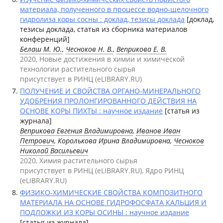
материала, полученного в процессе водно-щелочного
гидролиза коры сосны : доклад, тезисы доклада
[доклад,
тезисы доклада, статья из сборника материалов
конференций]
Белаш М. Ю.
,
Чесноков Н. В.
,
Веприкова Е. В.
2020, Новые достижения в химии и химической
технологии растительного сырья
присутствует в РИНЦ (eLIBRARY.RU)
ПОЛУЧЕНИЕ И СВОЙСТВА ОРГАНО-МИНЕРАЛЬНОГО
УДОБРЕНИЯ ПРОЛОНГИРОВАННОГО ДЕЙСТВИЯ НА
ОСНОВЕ КОРЫ ПИХТЫ : научное издание
[статья из
журнала]
Веприкова Евгения Владимировна
,
Иванов Иван
Петрович
, Королькова Ирина Владимировна,
Чесноков
Николай Васильевич
2020, Химия растительного сырья
присутствует в РИНЦ (eLIBRARY.RU), Ядро РИНЦ
(eLIBRARY.RU)
ФИЗИКО-ХИМИЧЕСКИЕ СВОЙСТВА КОМПОЗИТНОГО
МАТЕРИАЛА НА ОСНОВЕ ГИДРОФОСФАТА КАЛЬЦИЯ И
ПОДЛОЖКИ ИЗ КОРЫ ОСИНЫ : научное издание
[статья из журнала]