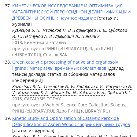
КИНЕТИЧЕСКОЕ ИССЛЕДОВАНИЕ И ОПТИМИЗАЦИЯ
КАТАЛИТИЧЕСКОЙ ПЕРОКСИДНОЙ ДЕЛИГНИФИКАЦИИ
ДРЕВЕСИНЫ ОСИНЫ : научное издание
[статья из
журнала]
Кузнецов Б. Н.
,
Чесноков Н. В.
,
Гарынцева Н. В.
,
Судакова
И. Г.
, Пестунов А. В., Дьякович Л., Пинель К.
2018, Кинетика и катализ
присутствует в РИНЦ (eLIBRARY.RU), Ядро РИНЦ
(eLIBRARY.RU), Список ВАК
Green catalytic processing of native and organosolv
lignins : материалы временных коллективов
[доклад,
тезисы доклада, статья из сборника материалов
конференций]
Kuznetsov B. N.
,
Chesnokov N. V.
,
Sudakova I. G.
,
Garyntseva N.
V.
,
Kuznetsova S. A.
,
Malyar Yu. N.
,
Yakovlev V. A.
, Djakovitch L.
2018, CATALYSIS TODAY
присутствует в Web of Science Core Collection, Scopus,
РИНЦ (eLIBRARY.RU), Ядро РИНЦ (eLIBRARY.RU)
Kinetic Study and Optimization of Catalytic Peroxide
Delignification of Aspen Wood : сборник научных трудов
[статья из журнала]
Kuznetsov B. N.
,
Chesnokov N. V.
,
Garyntseva N. V.
,
Sudakova I.