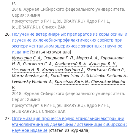
Н.
2018, Журнал Сибирского федерального университета.
Серия: Химия
присутствует в РИНЦ (eLIBRARY.RU), Ядро РИНЦ
(eLIBRARY.RU), Список ВАК
Получение ветеринарных препаратов из коры осины и
изучение их лечебно-профилактических свойств при
экспериментальном эшерихиозе животных : научное
издание
[статья из журнала]
Кузнецова С. А.
, Скворцова Г. П., Мороз А. А., Королькова
И. В., Счисленко С. А.,
Левданский В. А.
,
Кузнецов Б. Н.
,
Чесноков Н. В.
,
Kuznetsova Svetlana A.
, Skvortsova Galina P.,
Moroz Anastasya A., Korolkova Irina V., Schislenko Svetlana A.,
Levdansky Vladimir A.,
Kuznetsov Boris N.
,
Chesnokov Nikolai
V.
2018, Журнал Сибирского федерального университета.
Серия: Химия
присутствует в РИНЦ (eLIBRARY.RU), Ядро РИНЦ
(eLIBRARY.RU), Список ВАК
Оптимизация процесса водно-этанольной экстракции
этаноллигнина из древесины лиственницы сибирской :
научное издание
[статья из журнала]