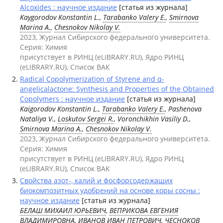
Alcoxides : научное издание
[статья из журнала]
Kaygorodov Konstantin L.,
Tarabanko Valery E.
,
Smirnova
Marina A.
,
Chesnokov Nikolay V.
2023, Журнал Сибирского федерального университета.
Серия: Химия
присутствует в РИНЦ (eLIBRARY.RU), Ядро РИНЦ
(eLIBRARY.RU), Список ВАК
Radical Copolymerization of Styrene and α-
angelicalactone: Synthesis and Properties of the Obtained
Copolymers : научное издание
[статья из журнала]
Kaigorodov Konstantin L.,
Tarabanko Valery E.
, Pashenova
Nataliya V.,
Loskutov Sergei R.
, Voronchikhin Vasiliy D.,
Smirnova Marina A.
,
Chesnokov Nikolay V.
2023, Журнал Сибирского федерального университета.
Серия: Химия
присутствует в РИНЦ (eLIBRARY.RU), Ядро РИНЦ
(eLIBRARY.RU), Список ВАК
Свойства азот-, калий и фосфорсодержащих
биокомпозитных удобрений на основе коры сосны :
научное издание
[статья из журнала]
БЕЛАШ МИХАИЛ ЮРЬЕВИЧ
,
ВЕПРИКОВА ЕВГЕНИЯ
ВЛАДИМИРОВНА
,
ИВАНОВ ИВАН ПЕТРОВИЧ
,
ЧЕСНОКОВ