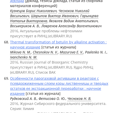
доклада
[доклад, тезисы доклада, статья из сборника
материалов конференций]
Кузнецов Борис Николаевич
,
Чесноков Николай
Васильевич
,
Шарыпов Виктор Иванович
,
Гарынцева
Наталья Викторовна
, Яковлев Вадим Анатольевич,
Восьмериков А. В., Лавренов Александр Валентинович
2016, Актуальные проблемы нефтехимии
присутствует в РИНЦ (eLIBRARY.RU)
Thermal transformation of betulin by alkaline activation :
научное издание
[статья из журнала]
Mikova N. M.
,
Chesnokov N. V.
,
Mazurova E. V.
, Pavlenko N. I.,
Ivanchenko N. M.
2016, Russian Journal of Bioorganic Chemistry
присутствует в РИНЦ (eLIBRARY.RU), Ядро РИНЦ
(eLIBRARY.RU), Список ВАК
Особенности парогазовой активации в реакторе с
псевдоожиженным слоем коры лиственницы и твердых
остатков ее экстракционной переработки : научное
издание
[статья из журнала]
Рудковский А. В., Фетисова О. Ю.,
Чесноков Н. В.
2016, Журнал Сибирского федерального университета.
Серия: Химия