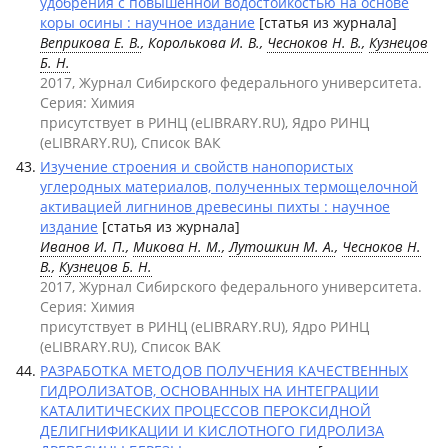
удобрения с повышенной водостойкостью на основе
коры осины : научное издание
[статья из журнала]
Веприкова Е. В.
, Королькова И. В.,
Чесноков Н. В.
,
Кузнецов
Б. Н.
2017, Журнал Сибирского федерального университета.
Серия: Химия
присутствует в РИНЦ (eLIBRARY.RU), Ядро РИНЦ
(eLIBRARY.RU), Список ВАК
Изучение строения и свойств нанопористых
углеродных материалов, полученных термощелочной
активацией лигнинов древесины пихты : научное
издание
[статья из журнала]
Иванов И. П.
,
Микова Н. М.
,
Лутошкин М. А.
,
Чесноков Н.
В.
,
Кузнецов Б. Н.
2017, Журнал Сибирского федерального университета.
Серия: Химия
присутствует в РИНЦ (eLIBRARY.RU), Ядро РИНЦ
(eLIBRARY.RU), Список ВАК
РАЗРАБОТКА МЕТОДОВ ПОЛУЧЕНИЯ КАЧЕСТВЕННЫХ
ГИДРОЛИЗАТОВ, ОСНОВАННЫХ НА ИНТЕГРАЦИИ
КАТАЛИТИЧЕСКИХ ПРОЦЕССОВ ПЕРОКСИДНОЙ
ДЕЛИГНИФИКАЦИИ И КИСЛОТНОГО ГИДРОЛИЗА