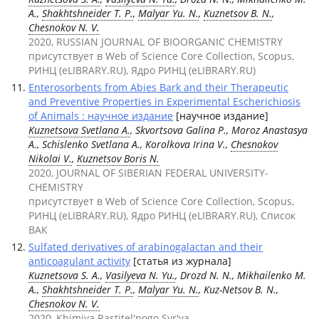
A.,
Shakhtshneider T. P.
,
Malyar Yu. N.
,
Kuznetsov B. N.
,
Chesnokov N. V.
2020, RUSSIAN JOURNAL OF BIOORGANIC CHEMISTRY
присутствует в Web of Science Core Collection, Scopus,
РИНЦ (eLIBRARY.RU), Ядро РИНЦ (eLIBRARY.RU)
Enterosorbents from Abies Bark and their Therapeutic
and Preventive Properties in Experimental Escherichiosis
of Animals : научное издание
[научное издание]
Kuznetsova Svetlana A.
, Skvortsova Galina P., Moroz Anastasya
A., Schislenko Svetlana A., Korolkova Irina V.,
Chesnokov
Nikolai V.
,
Kuznetsov Boris N.
2020, JOURNAL OF SIBERIAN FEDERAL UNIVERSITY-
CHEMISTRY
присутствует в Web of Science Core Collection, Scopus,
РИНЦ (eLIBRARY.RU), Ядро РИНЦ (eLIBRARY.RU), Список
ВАК
Sulfated derivatives of arabinogalactan and their
anticoagulant activity
[статья из журнала]
Kuznetsova S. A.
,
Vasilyeva N. Yu.
, Drozd N. N., Mikhailenko M.
A.,
Shakhtshneider T. P.
,
Malyar Yu. N.
, Kuz-Netsov B. N.,
Chesnokov N. V.
2020, Khimiya Rastitel'nogo Syr'ya