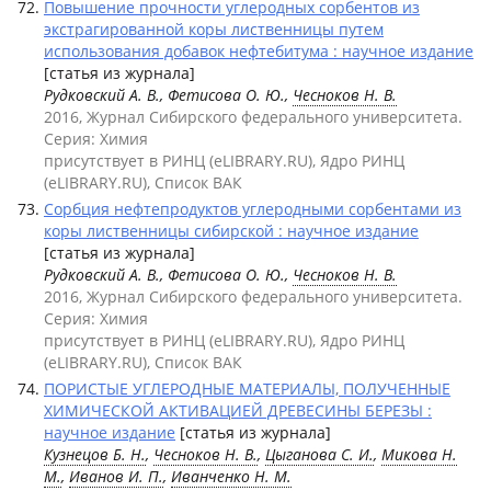
Повышение прочности углеродных сорбентов из
экстрагированной коры лиственницы путем
использования добавок нефтебитума : научное издание
[статья из журнала]
Рудковский А. В., Фетисова О. Ю.,
Чесноков Н. В.
2016, Журнал Сибирского федерального университета.
Серия: Химия
присутствует в РИНЦ (eLIBRARY.RU), Ядро РИНЦ
(eLIBRARY.RU), Список ВАК
Сорбция нефтепродуктов углеродными сорбентами из
коры лиственницы сибирской : научное издание
[статья из журнала]
Рудковский А. В., Фетисова О. Ю.,
Чесноков Н. В.
2016, Журнал Сибирского федерального университета.
Серия: Химия
присутствует в РИНЦ (eLIBRARY.RU), Ядро РИНЦ
(eLIBRARY.RU), Список ВАК
ПОРИСТЫЕ УГЛЕРОДНЫЕ МАТЕРИАЛЫ, ПОЛУЧЕННЫЕ
ХИМИЧЕСКОЙ АКТИВАЦИЕЙ ДРЕВЕСИНЫ БЕРЕЗЫ :
научное издание
[статья из журнала]
Кузнецов Б. Н.
,
Чесноков Н. В.
,
Цыганова С. И.
,
Микова Н.
М.
,
Иванов И. П.
,
Иванченко Н. М.