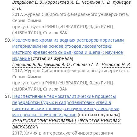
Веприкова Е. В.
, Королькова И. В.,
Чесноков Н. В.
,
Кузнецов
Б. Н.
2017, Журнал Сибирского федерального университета.
Серия: Химия
присутствует в РИНЦ (eLIBRARY.RU), Ядро РИНЦ
(eLIBRARY.RU), Список ВАК
Извлечение хрома из водных растворов пористыми
материалами на основе отходов лесозаготовки
местного древесного сырья (кора и щепа) : научное
издание
[статья из журнала]
Головина В. В.
,
Еремина А. О.
, Соболев А. А.,
Чесноков Н. В.
2017, Журнал Сибирского федерального университета.
Серия: Химия
присутствует в РИНЦ (eLIBRARY.RU), Ядро РИНЦ
(eLIBRARY.RU), Список ВАК
Перспективные термокаталитические процессы
переработки бурых и сапропелитовых углей в
синтетические топлива, связующие и углеродные
материалы : научное издание
[статья из журнала]
КУЗНЕЦОВ БОРИС НИКОЛАЕВИЧ
,
ЧЕСНОКОВ НИКОЛАЙ
ВАСИЛЬЕВИЧ
2017, Химия в интересах устойчивого развития