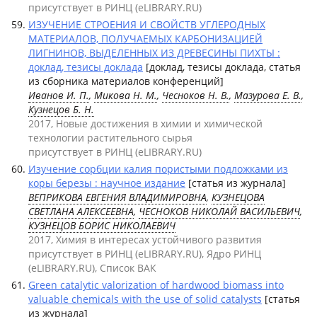
присутствует в РИНЦ (eLIBRARY.RU)
ИЗУЧЕНИЕ СТРОЕНИЯ И СВОЙСТВ УГЛЕРОДНЫХ
МАТЕРИАЛОВ, ПОЛУЧАЕМЫХ КАРБОНИЗАЦИЕЙ
ЛИГНИНОВ, ВЫДЕЛЕННЫХ ИЗ ДРЕВЕСИНЫ ПИХТЫ :
доклад, тезисы доклада
[доклад, тезисы доклада, статья
из сборника материалов конференций]
Иванов И. П.
,
Микова Н. М.
,
Чесноков Н. В.
,
Мазурова Е. В.
,
Кузнецов Б. Н.
2017, Новые достижения в химии и химической
технологии растительного сырья
присутствует в РИНЦ (eLIBRARY.RU)
Изучение сорбции калия пористыми подложками из
коры березы : научное издание
[статья из журнала]
ВЕПРИКОВА ЕВГЕНИЯ ВЛАДИМИРОВНА
,
КУЗНЕЦОВА
СВЕТЛАНА АЛЕКСЕЕВНА
,
ЧЕСНОКОВ НИКОЛАЙ ВАСИЛЬЕВИЧ
,
КУЗНЕЦОВ БОРИС НИКОЛАЕВИЧ
2017, Химия в интересах устойчивого развития
присутствует в РИНЦ (eLIBRARY.RU), Ядро РИНЦ
(eLIBRARY.RU), Список ВАК
Green catalytic valorization of hardwood biomass into
valuable chemicals with the use of solid catalysts
[статья
из журнала]