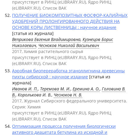
присутствует в РИНЦ (eLIBRARY.RU), Ядро РИНЦ
(eLIBRARY.RU), Список ВАК
ПОЛУЧЕНИЕ БИОКОМПОЗИТНЫХ ФОСФОР-КАЛИЙНЫХ
УДОБРЕНИЙ ПРОЛОНГИРОВАННОГО ДЕЙСТВИЯ НА
ОСНОВЕ КОРЫ ЛИСТВЕННИЦЫ : научное издание
[статья из журнала]
Веприкова Евгения Владимировна
,
Кузнецов Борис
Николаевич
,
Чесноков Николай Васильевич
2017, Химия растительного сырья
присутствует в РИНЦ (eLIBRARY.RU), Ядро РИНЦ
(eLIBRARY.RU), Список ВАК
Аэробная биопереработка этаноллигнина древесины
пихты сибирской : научное издание
[статья из
журнала]
Иванов И. П.
,
Теремова М. И.
,
Еремина А. О.
,
Головина В.
В.
, Королькова И. В.,
Чесноков Н. В.
2017, Журнал Сибирского федерального университета.
Серия: Химия
присутствует в РИНЦ (eLIBRARY.RU), Ядро РИНЦ
(eLIBRARY.RU), Список ВАК
Оптимизация процесса получения биологически
активного диацетата бетулина из исходной и