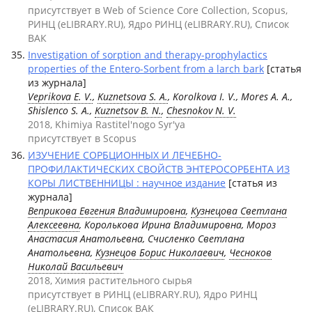
присутствует в Web of Science Core Collection, Scopus,
РИНЦ (eLIBRARY.RU), Ядро РИНЦ (eLIBRARY.RU), Список
ВАК
Investigation of sorption and therapy-prophylactics
properties of the Entero-Sorbent from a larch bark
[статья
из журнала]
Veprikova E. V.
,
Kuznetsova S. A.
, Korolkova I. V., Mores A. A.,
Shislenco S. A.,
Kuznetsov B. N.
,
Chesnokov N. V.
2018, Khimiya Rastitel'nogo Syr'ya
присутствует в Scopus
ИЗУЧЕНИЕ СОРБЦИОННЫХ И ЛЕЧЕБНО-
ПРОФИЛАКТИЧЕСКИХ СВОЙСТВ ЭНТЕРОСОРБЕНТА ИЗ
КОРЫ ЛИСТВЕННИЦЫ : научное издание
[статья из
журнала]
Веприкова Евгения Владимировна
,
Кузнецова Светлана
Алексеевна
, Королькова Ирина Владимировна, Мороз
Анастасия Анатольевна, Счисленко Светлана
Анатольевна,
Кузнецов Борис Николаевич
,
Чесноков
Николай Васильевич
2018, Химия растительного сырья
присутствует в РИНЦ (eLIBRARY.RU), Ядро РИНЦ
(eLIBRARY.RU), Список ВАК