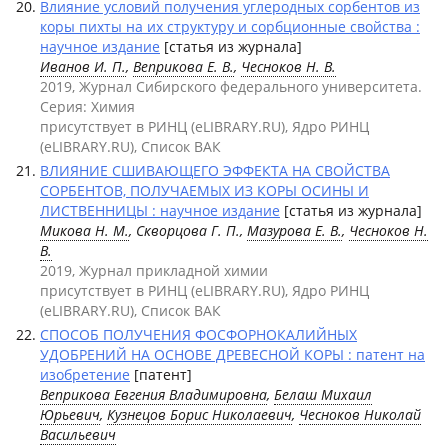
Влияние условий получения углеродных сорбентов из
коры пихты на их структуру и сорбционные свойства :
научное издание
[статья из журнала]
Иванов И. П.
,
Веприкова Е. В.
,
Чесноков Н. В.
2019, Журнал Сибирского федерального университета.
Серия: Химия
присутствует в РИНЦ (eLIBRARY.RU), Ядро РИНЦ
(eLIBRARY.RU), Список ВАК
ВЛИЯНИЕ СШИВАЮЩЕГО ЭФФЕКТА НА СВОЙСТВА
СОРБЕНТОВ, ПОЛУЧАЕМЫХ ИЗ КОРЫ ОСИНЫ И
ЛИСТВЕННИЦЫ : научное издание
[статья из журнала]
Микова Н. М.
, Скворцова Г. П.,
Мазурова Е. В.
,
Чесноков Н.
В.
2019, Журнал прикладной химии
присутствует в РИНЦ (eLIBRARY.RU), Ядро РИНЦ
(eLIBRARY.RU), Список ВАК
СПОСОБ ПОЛУЧЕНИЯ ФОСФОРНОКАЛИЙНЫХ
УДОБРЕНИЙ НА ОСНОВЕ ДРЕВЕСНОЙ КОРЫ : патент на
изобретение
[патент]
Веприкова Евгения Владимировна
,
Белаш Михаил
Юрьевич
,
Кузнецов Борис Николаевич
,
Чесноков Николай
Васильевич