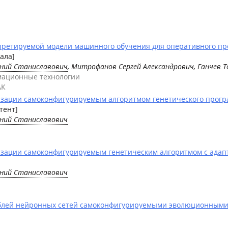
ретируемой модели машинного обучения для оперативного пр
ала]
ений Станиславович
, Митрофанов Сергей Александрович, Ганчев 
мационные технологии
АК
зации самоконфигурируемым алгоритмом генетического прогр
тент]
ений Станиславович
ации самоконфигурируемым генетическим алгоритмом с адапта
ений Станиславович
блей нейронных сетей самоконфигурируемыми эволюционными 