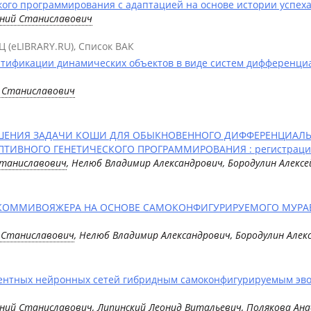
го программирования с адаптацией на основе истории успеха
ений Станиславович
Ц (eLIBRARY.RU), Список ВАК
тификации динамических объектов в виде систем дифференциа
й Станиславович
ШЕНИЯ ЗАДАЧИ КОШИ ДЛЯ ОБЫКНОВЕННОГО ДИФФЕРЕНЦИАЛЬ
ИВНОГО ГЕНЕТИЧЕСКОГО ПРОГРАММИРОВАНИЯ : регистрация
Станиславович
, Нелюб Владимир Александрович, Бородулин Алексе
КОММИВОЯЖЕРА НА ОСНОВЕ САМОКОНФИГУРИРУЕМОГО МУРАВЬ
й Станиславович
, Нелюб Владимир Александрович, Бородулин Алекс
ентных нейронных сетей гибридным самоконфигурируемым эво
ений Станиславович
,
Липинский Леонид Витальевич
, Полякова Ан