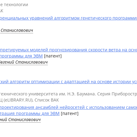
е технологии
АК
енциальных уравнений алгоритмом генетического программиро
й Станиславович
претируемых моделей прогнозирования скорости ветра на осн
 программы для ЭВМ
[патент]
Евгений Станиславович
кий алгоритм оптимизации с адаптацией на основе истории ус
 технического университета им. Н.Э. Баумана. Серия Приборост
Ц (eLIBRARY.RU), Список ВАК
проектирования ансамблей нейросетей с использованием сам
истрация программы для ЭВМ
[патент]
ений Станиславович