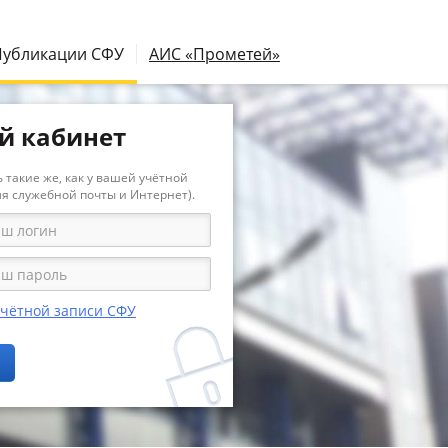
Публикации СФУ
АИС «Прометей»
й кабинет
 такие же, как у вашей учётной
ля служебной почты и Интернет).
учётной записи СФУ