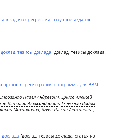
 в задачах регрессии : научное издание
доклад, тезисы доклада
[доклад, тезисы доклада,
 органов : регистрация программы для ЭВМ
 Строганов Павел Андреевич, Ершов Алексей
ков Виталий Александрович
,
Тынченко Вадим
итрий Михайлович, Агеев Руслан Алиханович,
 доклада
[доклад, тезисы доклада, статья из