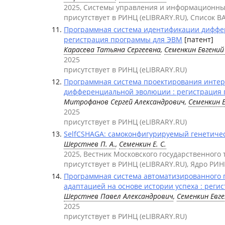
2025, Системы управления и информационны
присутствует в РИНЦ (eLIBRARY.RU), Список В
Программная система идентификации диффер
регистрация программы для ЭВМ
[патент]
Карасева Татьяна Сергеевна
,
Семенкин Евгени
2025
присутствует в РИНЦ (eLIBRARY.RU)
Программная система проектирования интер
дифференциальной эволюции : регистрация
Митрофанов Сергей Александрович,
Семенкин 
2025
присутствует в РИНЦ (eLIBRARY.RU)
SelfCSHAGA: самоконфигурируемый генетичес
Шерстнев П. А.
,
Семенкин Е. С.
2025, Вестник Московского государственного
присутствует в РИНЦ (eLIBRARY.RU), Ядро РИН
Программная система автоматизированного 
адаптацией на основе истории успеха : рег
Шерстнев Павел Александрович
,
Семенкин Евг
2025
присутствует в РИНЦ (eLIBRARY.RU)