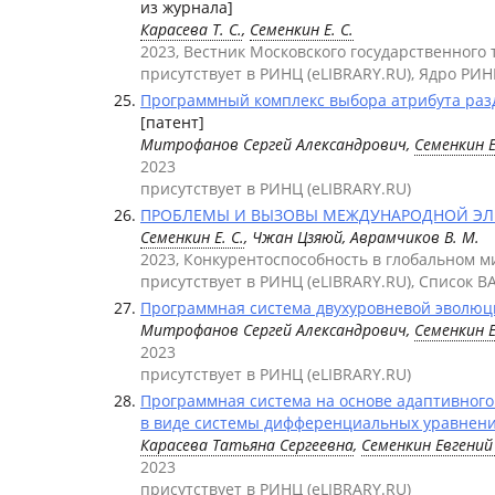
из журнала]
Карасева Т. С.
,
Семенкин Е. С.
2023, Вестник Московского государственного
присутствует в РИНЦ (eLIBRARY.RU), Ядро РИН
Программный комплекс выбора атрибута разд
[патент]
Митрофанов Сергей Александрович,
Семенкин 
2023
присутствует в РИНЦ (eLIBRARY.RU)
ПРОБЛЕМЫ И ВЫЗОВЫ МЕЖДУНАРОДНОЙ ЭЛЕК
Семенкин Е. С.
, Чжан Цзяюй, Аврамчиков В. М.
2023, Конкурентоспособность в глобальном ми
присутствует в РИНЦ (eLIBRARY.RU), Список В
Программная система двухуровневой эволюц
Митрофанов Сергей Александрович,
Семенкин 
2023
присутствует в РИНЦ (eLIBRARY.RU)
Программная система на основе адаптивного
в виде системы дифференциальных уравнени
Карасева Татьяна Сергеевна
,
Семенкин Евгени
2023
присутствует в РИНЦ (eLIBRARY.RU)