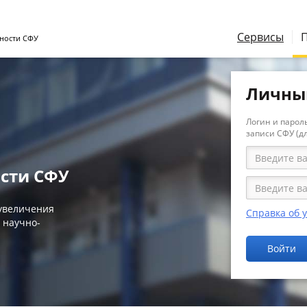
Сервисы
ности СФУ
Личны
Логин и пароль
записи СФУ (д
сти СФУ
 увеличения
Справка об 
 научно-
Войти