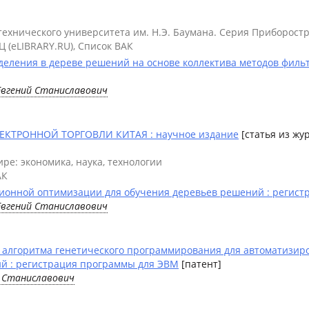
 технического университета им. Н.Э. Баумана. Серия Приборост
Ц (eLIBRARY.RU), Список ВАК
еления в дереве решений на основе коллектива методов филь
Евгений Станиславович
ТРОННОЙ ТОРГОВЛИ КИТАЯ : научное издание
[статья из жу
ре: экономика, наука, технологии
АК
ионной оптимизации для обучения деревьев решений : регис
Евгений Станиславович
 алгоритма генетического программирования для автоматизир
й : регистрация программы для ЭВМ
[патент]
й Станиславович