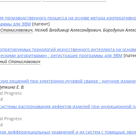
ия производственного процесса на основе метода кооператив
граммы для ЭВМ
[патент]
й Станиславович
, Нелюб Владимир Александрович, Бородулин Алекс
претируемых технологий искусственного интеллекта на основе
ескими алгоритмами» : регистрация программы для ЭВМ
[пате
ений Станиславович
ких решений при электронно-лучевой сварке : научное издани
Шуткина Е. В.
al Progress
АК
истемы распознавания дефектов изделий при индукционной па
al Progress
АК
иде дифференциальных уравнений и их систем с помощью эвол