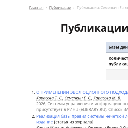
Главная
Публикации
Публикации: Семенкин Евге
Публикации
Базы дан
Количес
публика
О ПРИМЕНЕНИИ ЭВОЛЮЦИОННОГО ПОДХОДА К
Карасева Т. С.
,
Семенкин Е. С.
,
Карасева М. В.
2026, Системы управления и информационны
присутствует в РИНЦ (eLIBRARY.RU), Список В
Реализация базы правил системы нечеткой 
издание
[статья из журнала]
Кошин Максим Андреевич,
Семенкин Евгений С