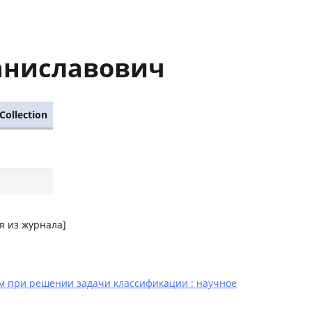
аниславович
Collection
я из журнала]
 при решении задачи классификации : научное