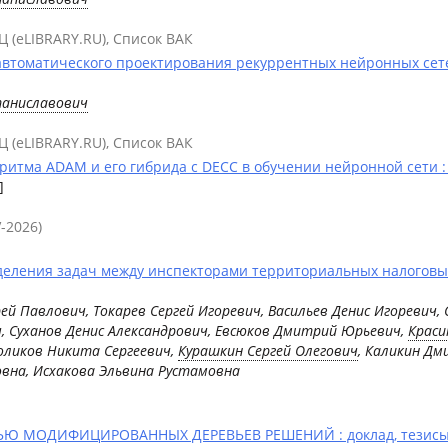
Ц (eLIBRARY.RU), Список ВАК
томатического проектирования рекуррентных нейронных сетей
таниславович
Ц (eLIBRARY.RU), Список ВАК
итма ADAM и его гибрида с DECC в обучении нейронной сети : 
]
-2026)
еления задач между инспекторами территориальных налоговых
ей Павлович, Токарев Сергей Игоревич, Васильев Денис Игоревич,
, Суханов Денис Александрович, Евсюков Дмитрий Юрьевич,
Краси
Голиков Никита Сергеевич,
Курашкин Сергей Олегович
, Каликин Дм
овна, Исхакова Эльвина Рустамовна
 МОДИФИЦИРОВАННЫХ ДЕРЕВЬЕВ РЕШЕНИЙ : доклад, тезисы