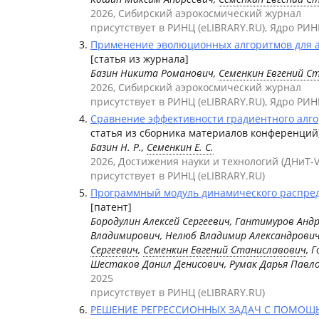
2026, Сибирский аэрокосмический журнал
присутствует в РИНЦ (eLIBRARY.RU), Ядро РИН
Применение эволюционных алгоритмов для ав
[статья из журнала]
Базин Никита Романович,
Семенкин Евгений С
2026, Сибирский аэрокосмический журнал
присутствует в РИНЦ (eLIBRARY.RU), Ядро РИН
Сравнение эффективности градиентного алгор
статья из сборника материалов конференций
Базин Н. Р.,
Семенкин Е. С.
2026, Достижения науки и технологий (ДНиТ-V
присутствует в РИНЦ (eLIBRARY.RU)
Программный модуль динамического распред
[патент]
Бородулин Алексей Сергеевич, Гантимуров Андр
Владимирович, Нелюб Владимир Александрович
Сергеевич
,
Семенкин Евгений Станиславович
, 
Шестаков Данил Денисович, Румак Дарья Павл
2025
присутствует в РИНЦ (eLIBRARY.RU)
РЕШЕНИЕ РЕГРЕССИОННЫХ ЗАДАЧ С ПОМОЩЬЮ