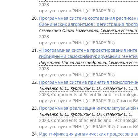
2023
присутствует в РИНЦ (eLIBRARY.RU)
Программная система составления расписан
бионических алгоритмов : регистрация про
Семенкина Ольга Евгеньевна,
Семенкин Евгени
2023
присутствует в РИНЦ (eLIBRARY.RU)
«Программная система проектирования интер
гибридными самоконфигурируемыми генетич
Шерстнев Павел Александрович
,
Семенкин Евг
2023
присутствует в РИНЦ (eLIBRARY.RU)
Программная система принятия технологичес
Тынченко В. С.
,
Курашкин С. О.
,
Семенкин Е. С.
, 
2023, Components of Scientific and Technologic
присутствует в РИНЦ (eLIBRARY.RU), Список В
Программная реализация интеллектуальной с
Тынченко В. С.
,
Курашкин С. О.
,
Семенкин Е. С.
2023, Components of Scientific and Technologic
присутствует в РИНЦ (eLIBRARY.RU), Список В
Идентификация динамических процессов в в