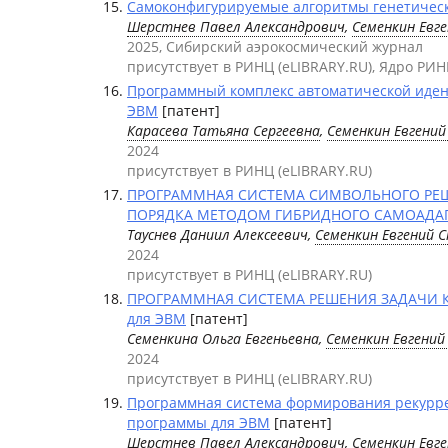
Самоконфигурируемые алгоритмы генетическо
Шерстнев Павел Александрович
,
Семенкин Евг
2025, Сибирский аэрокосмический журнал
присутствует в РИНЦ (eLIBRARY.RU), Ядро РИН
Программный комплекс автоматической иден
ЭВМ
[патент]
Карасева Татьяна Сергеевна
,
Семенкин Евгени
2024
присутствует в РИНЦ (eLIBRARY.RU)
ПРОГРАММНАЯ СИСТЕМА СИМВОЛЬНОГО РЕ
ПОРЯДКА МЕТОДОМ ГИБРИДНОГО САМОАДАПТ
Тауснев Даниил Алексеевич,
Семенкин Евгений 
2024
присутствует в РИНЦ (eLIBRARY.RU)
ПРОГРАММНАЯ СИСТЕМА РЕШЕНИЯ ЗАДАЧИ 
для ЭВМ
[патент]
Семенкина Ольга Евгеньевна,
Семенкин Евгени
2024
присутствует в РИНЦ (eLIBRARY.RU)
Программная система формирования рекурр
программы для ЭВМ
[патент]
Шерстнев Павел Александрович
,
Семенкин Евг