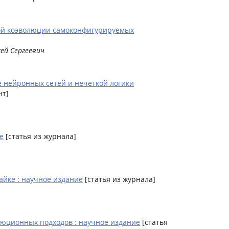
ной коэволюции самоконфигурируемых
ей Сергеевич
 нейронных сетей и нечеткой логики
нт]
е
[статья из журнала]
йке : научное издание
[статья из журнала]
юционных подходов : научное издание
[статья