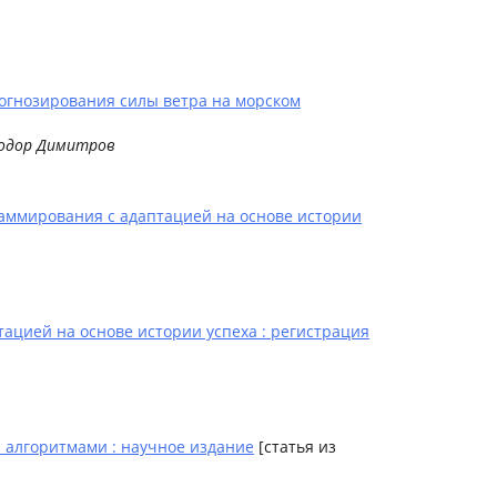
огнозирования силы ветра на морском
Тодор Димитров
аммирования с адаптацией на основе истории
цией на основе истории успеха : регистрация
алгоритмами : научное издание
[статья из