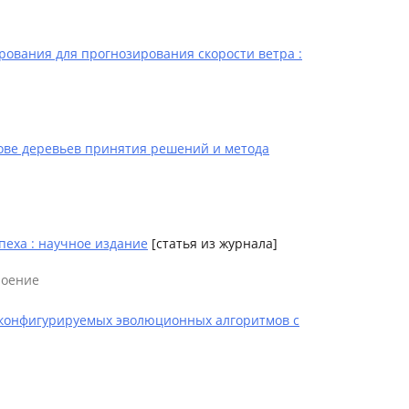
вания для прогнозирования скорости ветра :
ове деревьев принятия решений и метода
пеха : научное издание
[статья из журнала]
роение
оконфигурируемых эволюционных алгоритмов с