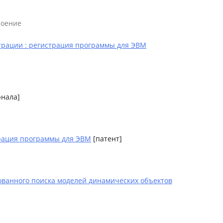
роение
трации : регистрация программы для ЭВМ
рнала]
трация программы для ЭВМ
[патент]
ованного поиска моделей динамических объектов