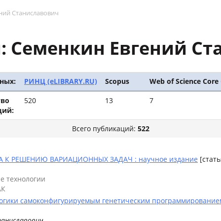
ний Станиславович
: Семенкин Евгений Ст
ных:
РИНЦ (eLIBRARY.RU)
Scopus
Web of Science Core 
тво
520
13
7
ций:
Всего публикаций:
522
 РЕШЕНИЮ ВАРИАЦИОННЫХ ЗАДАЧ : научное издание
[стать
е технологии
АК
логики самоконфигурируемым генетическим программированием
таниславович