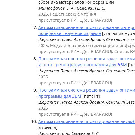
сборника материалов конференций]
Митрофанов С. А.,
Семенкин Е. С.
2025, Решетневские чтения
присутствует в РИНЦ (eLIBRARY.RU)
Автоматизированное проектирование интерп
побережье : научное издание
[статья из журн
Шерстнев Павел Александрович
,
Семенкин Евг
2025, Моделирование, оптимизация и инфор
присутствует в РИНЦ (eLIBRARY.RU), Список В
Программная система решения задач оптими
успеха : регистрация программы для ЭВМ
[па
Шерстнев Павел Александрович
,
Семенкин Евг
2025
присутствует в РИНЦ (eLIBRARY.RU)
Программная система решения задач оптимиз
программы для ЭВМ
[патент]
Шерстнев Павел Александрович
,
Семенкин Евг
2025
присутствует в РИНЦ (eLIBRARY.RU)
Автоматизированное проектирование ансам
журнала]
Шерстнев П. А.
,
Семенкин Е. С.