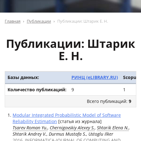
Главная
Публикации
Публикации: Штарик Е. Н.
Публикации: Штарик
Е. Н.
Базы данных:
РИНЦ (eLIBRARY.RU)
Scopus
Количество публикаций:
9
1
Всего публикаций:
9
Modular Integrated Probabilistic Model of Software
Reliability Estimation
[статья из журнала]
Tsarev Roman Yu.
,
Chernigovskiy Alexey S.
,
Shtarik Elena N.
,
Shtarik Andrey V., Durmus Mustafa S., Ustoglu Ilker
2016, INFORMATICA-JOURNAL OF COMPUTING AND