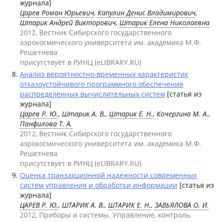
журнала]
Царев Роман Юрьевич
,
Капулин Денис Владимирович
,
Штарик Андрей Викторович,
Штарик Елена Николаевна
2012, Вестник Сибирского государственного
аэрокосмического университета им. академика М.Ф.
Решетнева
присутствует в РИНЦ (eLIBRARY.RU)
Анализ вероятностно-временных характеристик
отказоустойчивого программного обеспечения
распределенных вычислительных систем
[статья из
журнала]
Царев Р. Ю.
, Штарик А. В.,
Штарик Е. Н.
, Кочергина М. А.,
Панфилова Т. А.
2012, Вестник Сибирского государственного
аэрокосмического университета им. академика М.Ф.
Решетнева
присутствует в РИНЦ (eLIBRARY.RU)
Оценка транзакционной надежности современных
систем управления и обработки информации
[статья из
журнала]
ЦАРЕВ Р. Ю.
, ШТАРИК А. В.,
ШТАРИК Е. Н.
,
ЗАВЬЯЛОВА О. И.
2012, Приборы и системы. Управление, контроль,