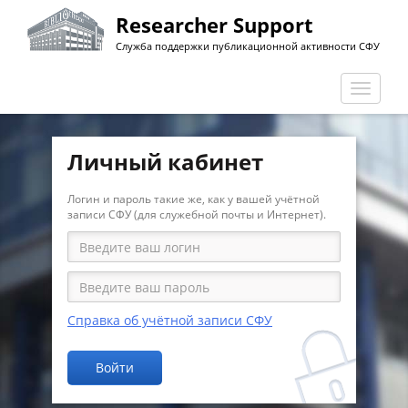
Перейти
Researcher Support
к
Служба поддержки публикационной активности СФУ
основному
содержанию
Перекл
навига
Личный кабинет
Логин и пароль такие же, как у вашей учётной
записи СФУ (для служебной почты и Интернет).
Справка об учётной записи СФУ
Войти