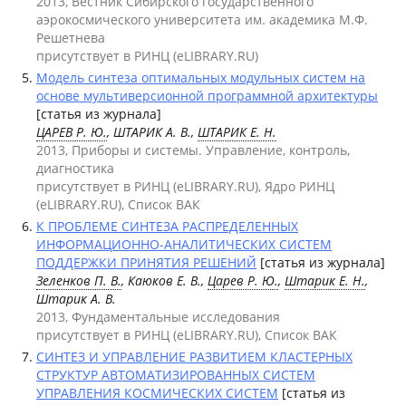
2013, Вестник Сибирского государственного
аэрокосмического университета им. академика М.Ф.
Решетнева
присутствует в РИНЦ (eLIBRARY.RU)
Модель синтеза оптимальных модульных систем на
основе мультиверсионной программной архитектуры
[статья из журнала]
ЦАРЕВ Р. Ю.
, ШТАРИК А. В.,
ШТАРИК Е. Н.
2013, Приборы и системы. Управление, контроль,
диагностика
присутствует в РИНЦ (eLIBRARY.RU), Ядро РИНЦ
(eLIBRARY.RU), Список ВАК
К ПРОБЛЕМЕ СИНТЕЗА РАСПРЕДЕЛЕННЫХ
ИНФОРМАЦИОННО-АНАЛИТИЧЕСКИХ СИСТЕМ
ПОДДЕРЖКИ ПРИНЯТИЯ РЕШЕНИЙ
[статья из журнала]
Зеленков П. В.
, Каюков Е. В.,
Царев Р. Ю.
,
Штарик Е. Н.
,
Штарик А. В.
2013, Фундаментальные исследования
присутствует в РИНЦ (eLIBRARY.RU), Список ВАК
СИНТЕЗ И УПРАВЛЕНИЕ РАЗВИТИЕМ КЛАСТЕРНЫХ
СТРУКТУР АВТОМАТИЗИРОВАННЫХ СИСТЕМ
УПРАВЛЕНИЯ КОСМИЧЕСКИХ СИСТЕМ
[статья из