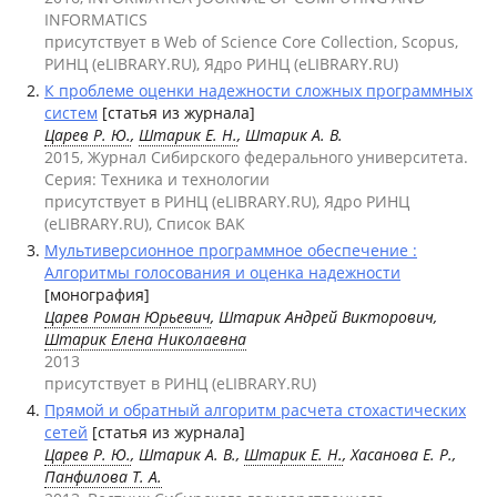
INFORMATICS
присутствует в Web of Science Core Collection, Scopus,
РИНЦ (eLIBRARY.RU), Ядро РИНЦ (eLIBRARY.RU)
К проблеме оценки надежности сложных программных
систем
[статья из журнала]
Царев Р. Ю.
,
Штарик Е. Н.
, Штарик А. В.
2015, Журнал Сибирского федерального университета.
Серия: Техника и технологии
присутствует в РИНЦ (eLIBRARY.RU), Ядро РИНЦ
(eLIBRARY.RU), Список ВАК
Мультиверсионное программное обеспечение :
Алгоритмы голосования и оценка надежности
[монография]
Царев Роман Юрьевич
, Штарик Андрей Викторович,
Штарик Елена Николаевна
2013
присутствует в РИНЦ (eLIBRARY.RU)
Прямой и обратный алгоритм расчета стохастических
сетей
[статья из журнала]
Царев Р. Ю.
, Штарик А. В.,
Штарик Е. Н.
, Хасанова Е. Р.,
Панфилова Т. А.