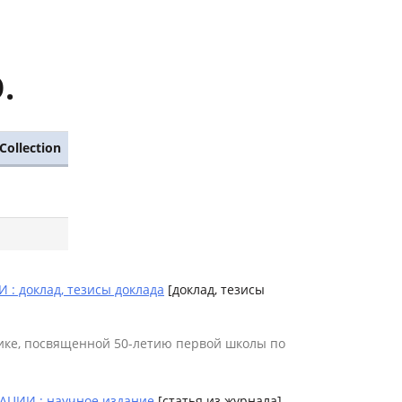
.
Collection
доклад, тезисы доклада
[доклад, тезисы
ке, посвященной 50-летию первой школы по
ИИ : научное издание
[статья из журнала]