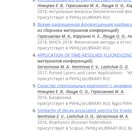
Немцева Е. В.
,
Герасимова М. А.
,
Лащук О. О.
, Ка
2018, Актуальные вопросы биологической фи
присутствует в РИНЦ (eLIBRARY.RU)
Время-разрешенная флуоресценция карбоксиа
из сборника материалов конференций]
Герасимова М. А.
, Карузина Н. Е.,
Лащук О. О.
, Н
2018, МНСК-2018: Физические методы в естес
присутствует в РИНЦ (eLIBRARY.RU)
APPLICATION OF TIME-RESOLVED FLUORESCENCE
материалов конференций]
Gerasimova M. A.
,
Nemtseva E. V.
,
Lashchuk O. O.
2017, Pulsed Lasers and Laser Applications - "
присутствует в РИНЦ (eLIBRARY.RU)
Сходство спектральных компонент с индиви
Немцева Е. В.
,
Лащук О. О.
,
Герасимова М. А.
2016, Биофизика
присутствует в РИНЦ (eLIBRARY.RU), Ядро РИН
Similarity of decay-associated spectra for trypt
Nemtseva E. V.
,
Lashchuk O. O.
,
Gerasimova M. A.
2016, Biophysics (Russian Federation)
присутствует в Scopus, РИНЦ (eLIBRARY.RU), Я