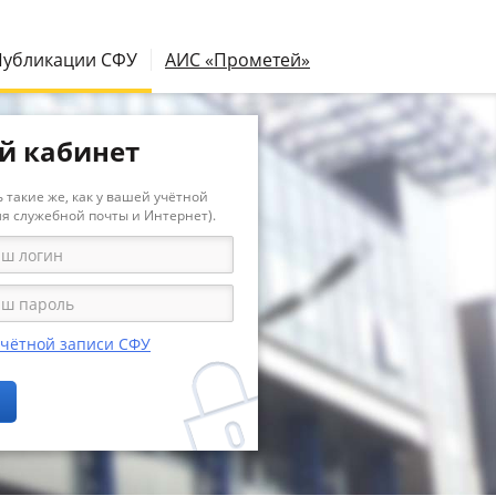
Публикации СФУ
АИС «Прометей»
й кабинет
 такие же, как у вашей учётной
ля служебной почты и Интернет).
учётной записи СФУ