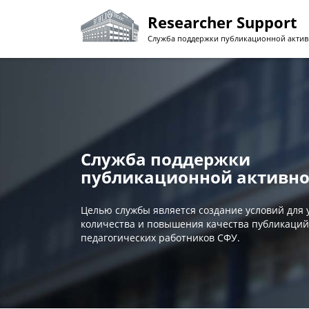
Перейти
Researcher Support
к
основному
Служба поддержки публикационной актив
содержанию
Служба поддержки
публикационной активно
Целью службы является создание условий для
количества и повышения качества публикаций
педагогических работников СФУ.