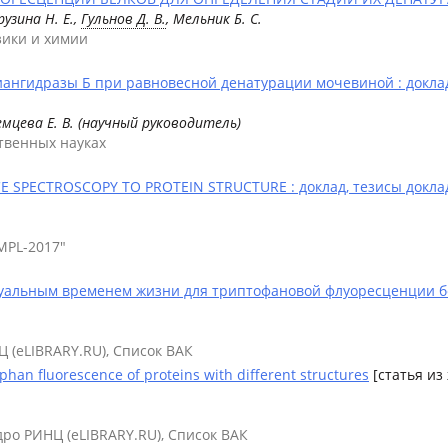
рузина Н. Е.,
Гульнов Д. В.
, Мельник Б. С.
зики и химии
нгидразы Б при равновесной денатурации мочевиной : доклад
емцева Е. В. (научный руководитель)
твенных науках
 SPECTROSCOPY TO PROTEIN STRUCTURE : доклад, тезисы докла
AMPL-2017"
дуальным временем жизни для триптофановой флуоресценции б
Ц (eLIBRARY.RU), Список ВАК
ophan fluorescence of proteins with different structures
[статья из
дро РИНЦ (eLIBRARY.RU), Список ВАК