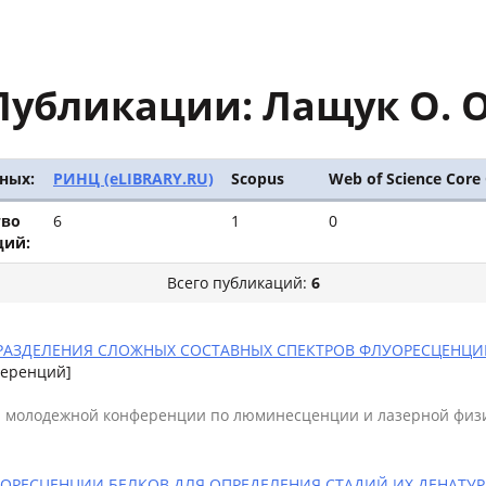
Публикации: Лащук О. О
ных:
РИНЦ (eLIBRARY.RU)
Scopus
Web of Science Core 
тво
6
1
0
ций:
Всего публикаций:
6
АЗДЕЛЕНИЯ СЛОЖНЫХ СОСТАВНЫХ СПЕКТРОВ ФЛУОРЕСЦЕНЦИИ : 
ференций]
 молодежной конференции по люминесценции и лазерной физи
РЕСЦЕНЦИИ БЕЛКОВ ДЛЯ ОПРЕДЕЛЕНИЯ СТАДИЙ ИХ ДЕНАТУРАЦ