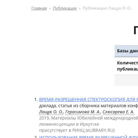
Главная
Публикации
Публикации: Лащук О. О.
Базы дан
Количес
публика
ВРЕМЯ-РАЗРЕШЕННАЯ СПЕКТРОСКОПИЯ ДЛЯ Р
доклада, статья из сборника материалов кон
Лащук О. О.
,
Герасимова М. А.
,
Слюсарева Е. А.
2019, Материалы Юбилейной международной
люминесценции в Иркутске
присутствует в РИНЦ (eLIBRARY.RU)
ИСПОЛЬЗОВАНИЕ ВРЕМЯ-РАЗРЕШЕННОЙ ФЛУО