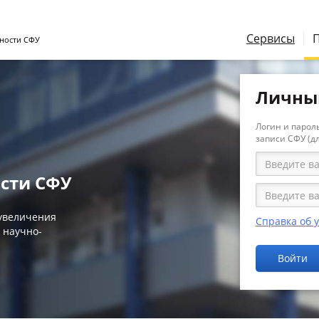
Сервисы
ности СФУ
Личны
Логин и пароль
записи СФУ (д
сти СФУ
 увеличения
Справка об 
 научно-
Войти