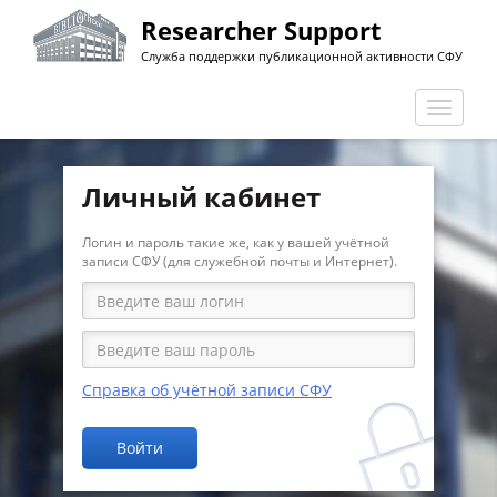
Перейти
Researcher Support
к
Служба поддержки публикационной активности СФУ
основному
содержанию
Перекл
навига
Личный кабинет
Логин и пароль такие же, как у вашей учётной
записи СФУ (для служебной почты и Интернет).
Справка об учётной записи СФУ
Войти