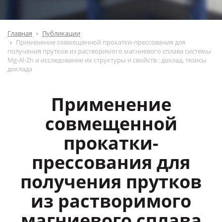
Главная
Публикации
Применение совмещенной прокатки-прессования для
получения прутков из растворимого магниевого сплава системы
Mg-Al-Zn и исследование их структуры и свойств : доклад, тезисы
доклада
Применение
совмещенной
прокатки-
прессования для
получения прутков
из растворимого
магниевого сплава