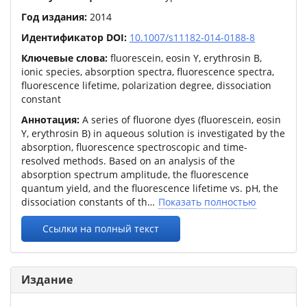
Год издания:
2014
Идентификатор DOI:
10.1007/s11182-014-0188-8
Ключевые слова:
fluorescein, eosin Y, erythrosin B,
ionic species, absorption spectra, fluorescence spectra,
fluorescence lifetime, polarization degree, dissociation
constant
Аннотация:
A series of fluorone dyes (fluorescein, eosin
Y, erythrosin B) in aqueous solution is investigated by the
absorption, fluorescence spectroscopic and time-
resolved methods. Based on an analysis of the
absorption spectrum amplitude, the fluorescence
quantum yield, and the fluorescence lifetime vs. pH, the
dissociation constants of th
Показать полностью
Ссылки на полный текст
Издание