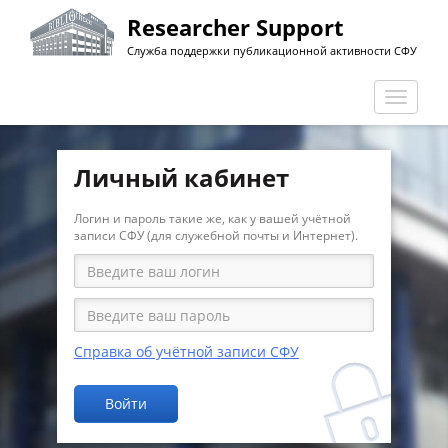
Перейти
Researcher Support
к
Служба поддержки публикационной активности СФУ
основному
содержанию
Перекл
навига
Личный кабинет
Логин и пароль такие же, как у вашей учётной
записи СФУ (для служебной почты и Интернет).
Справка об учётной записи СФУ
Войти