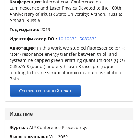
Конференция:
International Conference on
Luminescence and Laser Physics Devoted to the 100th
Anniversary of Irkutsk State University
; Arshan, Russia;
Arshan, Russia
Год издания:
2019
Идентификатор DOI:
10.1063/1.5089832
Аннотация:
In this work, we studied fluorescence (or F?
rster) resonance energy transfer between thiol- and
cysteamine-capped green-emitting quantum dots (QDs)
CdSe/ZnS (donor) and erythrosin B (acceptor) upon
binding to bovine serum albumin in aqueous solution.
Both
Ссылки на полный текст
Издание
Журнал:
AIP Conference Proceedings
Выпуск журнала:
Vol.
2069