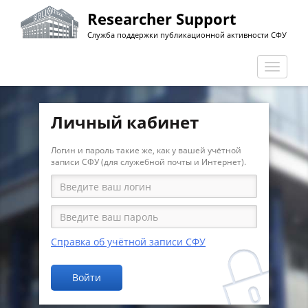
Перейти
Researcher Support
к
Служба поддержки публикационной активности СФУ
основному
содержанию
Перекл
навига
Личный кабинет
Логин и пароль такие же, как у вашей учётной
записи СФУ (для служебной почты и Интернет).
Справка об учётной записи СФУ
Войти