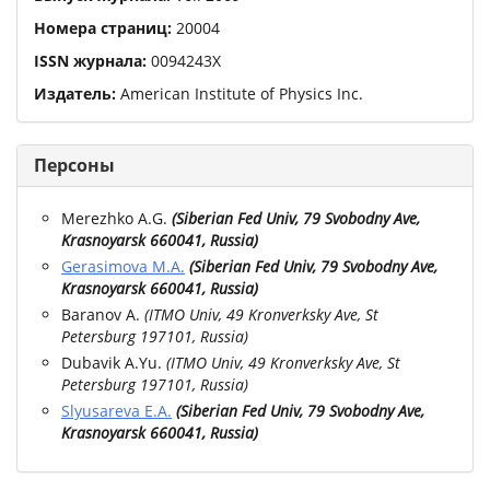
Номера страниц:
20004
ISSN журнала:
0094243X
Издатель:
American Institute of Physics Inc.
Персоны
Merezhko A.G.
(
Siberian Fed Univ, 79 Svobodny Ave,
Krasnoyarsk 660041, Russia
)
Gerasimova M.A.
(
Siberian Fed Univ, 79 Svobodny Ave,
Krasnoyarsk 660041, Russia
)
Baranov A.
(
ITMO Univ, 49 Kronverksky Ave, St
Petersburg 197101, Russia
)
Dubavik A.Yu.
(
ITMO Univ, 49 Kronverksky Ave, St
Petersburg 197101, Russia
)
Slyusareva E.A.
(
Siberian Fed Univ, 79 Svobodny Ave,
Krasnoyarsk 660041, Russia
)