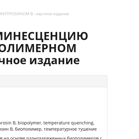
ТРОЗИНОМ В : научное издание
ЮМИНЕСЦЕНЦИЮ
ОПОЛИМЕРНОМ
чное издание
hrosin B, biopolymer, temperature quenching,
озин B, биополимер, температурное тушение
в на основе разнозаряженных биополимеров с