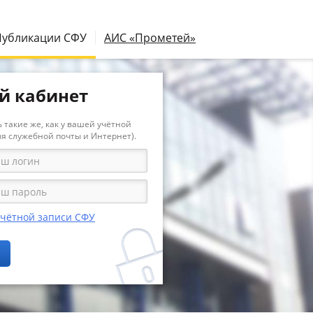
Публикации СФУ
АИС «Прометей»
й кабинет
 такие же, как у вашей учётной
ля служебной почты и Интернет).
учётной записи СФУ