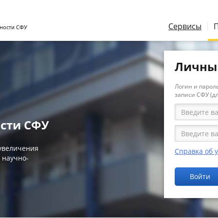
Сервисы
ности СФУ
Личны
Логин и пароль
записи СФУ (д
сти СФУ
 увеличения
Справка об 
 научно-
Войти