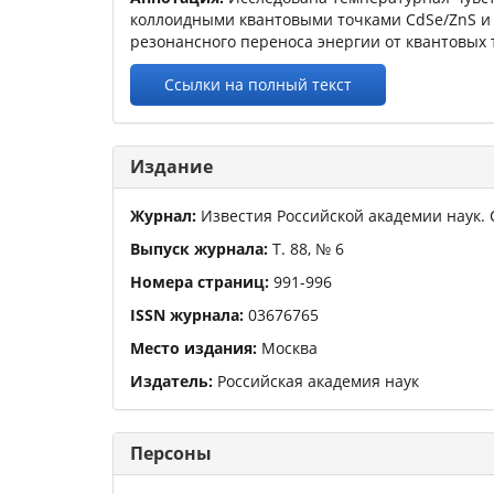
коллоидными квантовыми точками CdSe/ZnS и 
резонансного переноса энергии от квантовых 
Ссылки на полный текст
Издание
Журнал:
Известия Российской академии наук.
Выпуск журнала:
Т.
88
,
№
6
Номера страниц:
991
-
996
ISSN журнала:
03676765
Место издания:
Москва
Издатель:
Российская академия наук
Персоны