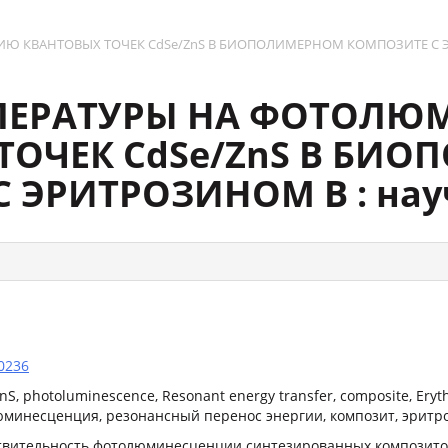
КВАНТОВЫХ ТОЧЕК CdSe/ZnS В БИОПОЛИМЕРНОМ КОМПОЗИТЕ С ЭРИ
ПЕРАТУРЫ НА ФОТОЛ
ТОЧЕК CdSe/ZnS В БИ
 ЭРИТРОЗИНОМ В : нау
0236
nS, photoluminescence, Resonant energy transfer, composite, Eryt
юминесценция, резонансный перенос энергии, композит, эритр
твительность фотолюминесценции синтезированных композито