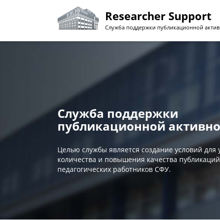
Перейти
Researcher Support
к
основному
Служба поддержки публикационной актив
содержанию
Служба поддержки
публикационной активно
Целью службы является создание условий для
количества и повышения качества публикаций
педагогических работников СФУ.