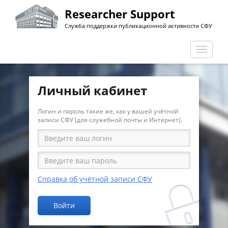
Перейти
Researcher Support
к
Служба поддержки публикационной активности СФУ
основному
содержанию
Перекл
навига
Личный кабинет
Логин и пароль такие же, как у вашей учётной
записи СФУ (для служебной почты и Интернет).
Справка об учётной записи СФУ
Войти