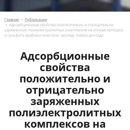
Главная
Публикации
Адсорбционные свойства положительно и отрицательно
заряженных полиэлектролитных комплексов на основе хитозана
и сульфата арабиногалактана : доклад, тезисы доклада
Адсорбционные
свойства
положительно и
отрицательно
заряженных
полиэлектролитных
комплексов на