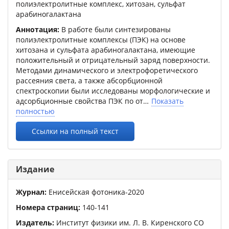
полиэлектролитные комплекс, хитозан, сульфат
арабиногалактана
Аннотация:
В работе были синтезированы
полиэлектролитные комплексы (ПЭК) на основе
хитозана и сульфата арабиногалактана, имеющие
положительный и отрицательный заряд поверхности.
Методами динамического и электрофоретического
рассеяния света, а также абсорбционной
спектроскопии были исследованы морфологические и
адсорбционные свойства ПЭК по от
Показать
полностью
Ссылки на полный текст
Издание
Журнал:
Енисейская фотоника-2020
Номера страниц:
140
-
141
Издатель:
Институт физики им. Л. В. Киренского СО