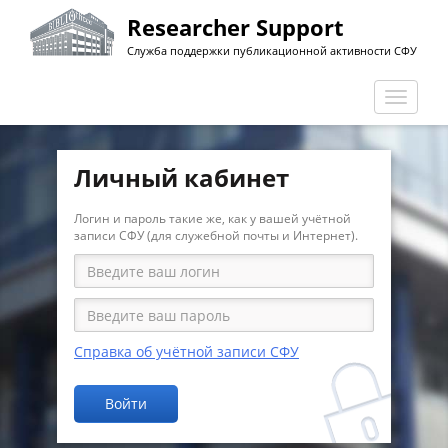
Перейти
Researcher Support
к
Служба поддержки публикационной активности СФУ
основному
содержанию
Перекл
навига
Личный кабинет
Логин и пароль такие же, как у вашей учётной
записи СФУ (для служебной почты и Интернет).
Справка об учётной записи СФУ
Войти