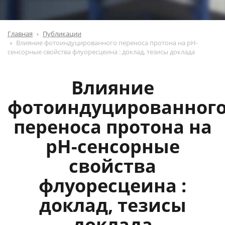
Главная
Публикации
Влияние фотоиндуцированного переноса протона на pH-
cенсорные свойства флуоресцеина : доклад, тезисы доклада
Влияние
фотоиндуцированног
переноса протона на
pH-cенсорные
свойства
флуоресцеина :
доклад, тезисы
доклада