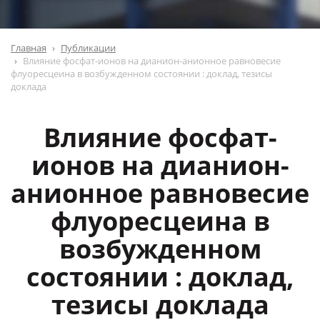
Главная
Публикации
Влияние фосфат-ионов на дианион-анионное равновесие
флуоресцеина в возбужденном состоянии : доклад, тезисы
доклада
Влияние фосфат-
ионов на дианион-
анионное равновесие
флуоресцеина в
возбужденном
состоянии : доклад,
тезисы доклада