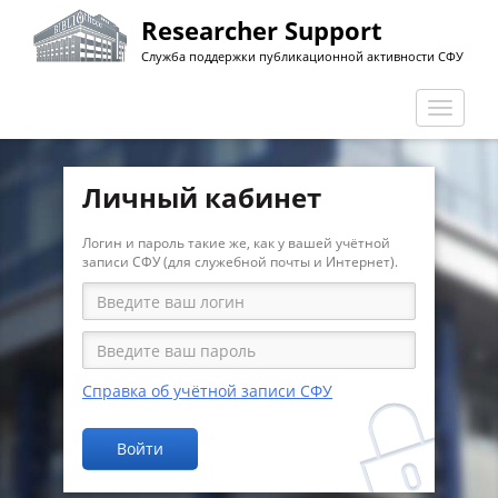
Перейти
Researcher Support
к
Служба поддержки публикационной активности СФУ
основному
содержанию
Перекл
навига
Личный кабинет
Логин и пароль такие же, как у вашей учётной
записи СФУ (для служебной почты и Интернет).
Справка об учётной записи СФУ
Войти