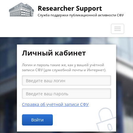
Перейти
Researcher Support
к
Служба поддержки публикационной активности СФУ
основному
содержанию
Перекл
навига
Личный кабинет
Логин и пароль такие же, как у вашей учётной
записи СФУ (для служебной почты и Интернет).
Справка об учётной записи СФУ
Войти