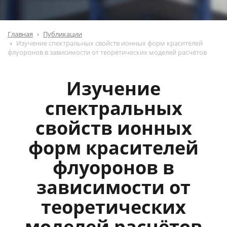
Главная
Публикации
Изучение спектральных свойств ионных форм красителей
флуоронов в зависимости от теоретических моделей расчётов
Изучение
спектральных
свойств ионных
форм красителей
флуоронов в
зависимости от
теоретических
моделей расчётов