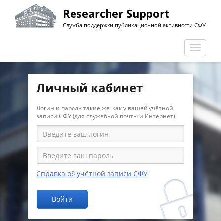
Перейти
Researcher Support
к
Служба поддержки публикационной активности СФУ
основному
содержанию
Перекл
навига
Личный кабинет
Логин и пароль такие же, как у вашей учётной
записи СФУ (для служебной почты и Интернет).
Справка об учётной записи СФУ
Войти