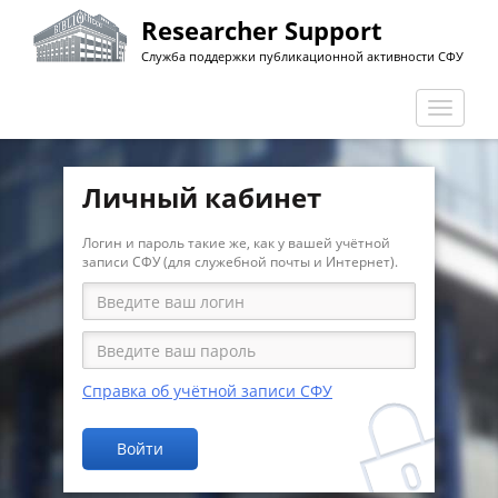
Перейти
Researcher Support
к
Служба поддержки публикационной активности СФУ
основному
содержанию
Перекл
навига
Личный кабинет
Логин и пароль такие же, как у вашей учётной
записи СФУ (для служебной почты и Интернет).
Справка об учётной записи СФУ
Войти