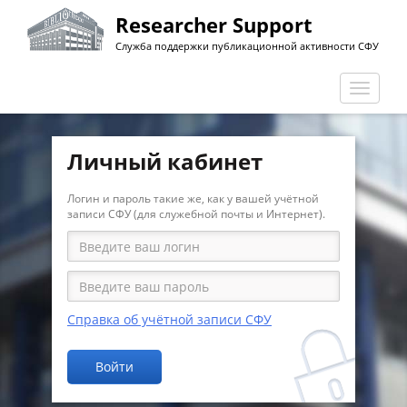
Перейти
Researcher Support
к
Служба поддержки публикационной активности СФУ
основному
содержанию
Перекл
навига
Личный кабинет
Логин и пароль такие же, как у вашей учётной
записи СФУ (для служебной почты и Интернет).
Справка об учётной записи СФУ
Войти