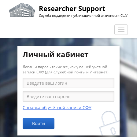
Перейти
Researcher Support
к
Служба поддержки публикационной активности СФУ
основному
содержанию
Перекл
навига
Личный кабинет
Логин и пароль такие же, как у вашей учётной
записи СФУ (для служебной почты и Интернет).
Справка об учётной записи СФУ
Войти