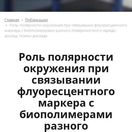
Главная
Публикации
Роль полярности окружения при связывании флуоресцентного
маркера с биополимерами разного поверхностного заряда :
доклад, тезисы доклада
Роль полярности
окружения при
связывании
флуоресцентного
маркера с
биополимерами
разного