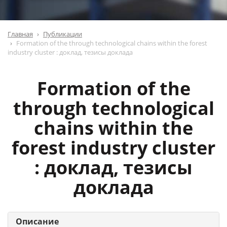
Главная
Публикации
Formation of the through technological chains within the forest
industry cluster : доклад, тезисы доклада
Formation of the
through technological
chains within the
forest industry cluster
: доклад, тезисы
доклада
Описание