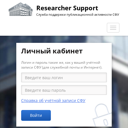
Перейти
Researcher Support
к
Служба поддержки публикационной активности СФУ
основному
содержанию
Перекл
навига
Личный кабинет
Логин и пароль такие же, как у вашей учётной
записи СФУ (для служебной почты и Интернет).
Справка об учётной записи СФУ
Войти