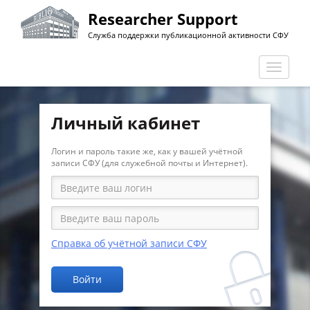
Перейти
Researcher Support
к
Служба поддержки публикационной активности СФУ
основному
содержанию
Перекл
навига
Личный кабинет
Логин и пароль такие же, как у вашей учётной
записи СФУ (для служебной почты и Интернет).
Справка об учётной записи СФУ
Войти