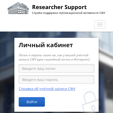
Перейти
Researcher Support
к
Служба поддержки публикационной активности СФУ
основному
содержанию
Перекл
навига
Личный кабинет
Логин и пароль такие же, как у вашей учётной
записи СФУ (для служебной почты и Интернет).
Справка об учётной записи СФУ
Войти