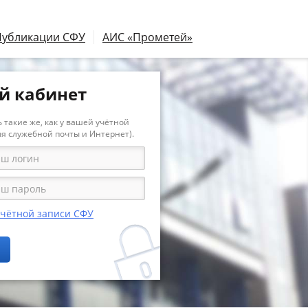
Публикации СФУ
АИС «Прометей»
й кабинет
 такие же, как у вашей учётной
ля служебной почты и Интернет).
учётной записи СФУ