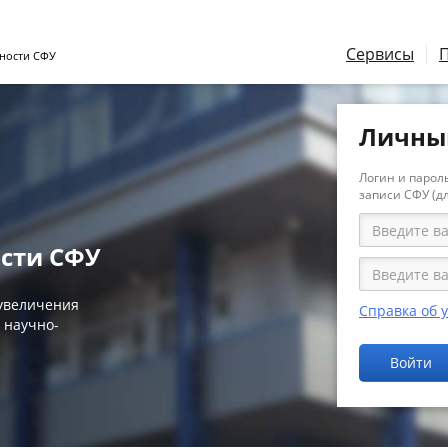
Сервисы
ности СФУ
Личны
Логин и пароль
записи СФУ (д
сти СФУ
 увеличения
Справка об 
 научно-
Войти