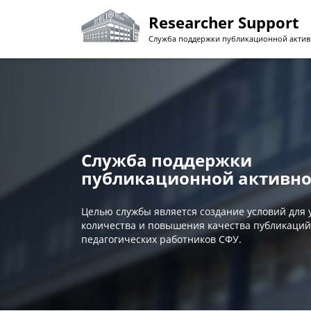
Перейти
Researcher Support
к
основному
Служба поддержки публикационной актив
содержанию
Служба поддержки
публикационной активно
Целью службы является создание условий для
количества и повышения качества публикаций
педагогических работников СФУ.