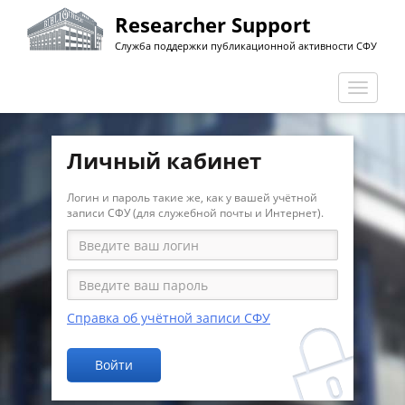
Перейти
Researcher Support
к
Служба поддержки публикационной активности СФУ
основному
содержанию
Перекл
навига
Личный кабинет
Логин и пароль такие же, как у вашей учётной
записи СФУ (для служебной почты и Интернет).
Справка об учётной записи СФУ
Войти