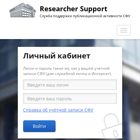
Перейти
Researcher Support
к
Служба поддержки публикационной активности СФУ
основному
содержанию
Перекл
навига
Личный кабинет
Логин и пароль такие же, как у вашей учётной
записи СФУ (для служебной почты и Интернет).
Справка об учётной записи СФУ
Войти