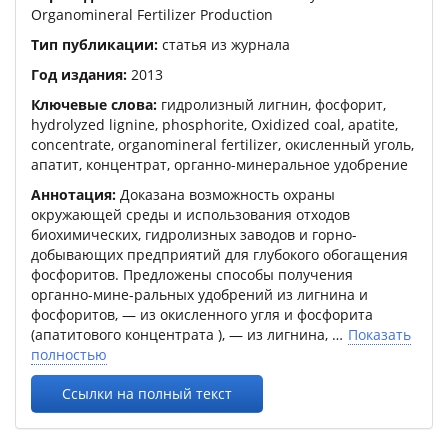
Organomineral Fertilizer Production
Тип публикации:
статья из журнала
Год издания:
2013
Ключевые слова:
гидролизный лигнин, фосфорит,
hydrolyzed lignine, phosphorite, Oxidized coal, apatite,
concentrate, organomineral fertilizer, окисленный уголь,
апатит, концентрат, органно-минеральное удобрение
Аннотация:
Доказана возможность охраны
окружающей среды и использования отходов
биохимических, гидролизных заводов и горно-
добывающих предприятий для глубокого обогащения
фосфоритов. Предложены способы получения
органно-мине-ральных удобрений из лигнина и
фосфоритов, — из окисленного угля и фосфорита
(апатитового концентрата ), — из лигнина,
Показать
полностью
Ссылки на полный текст