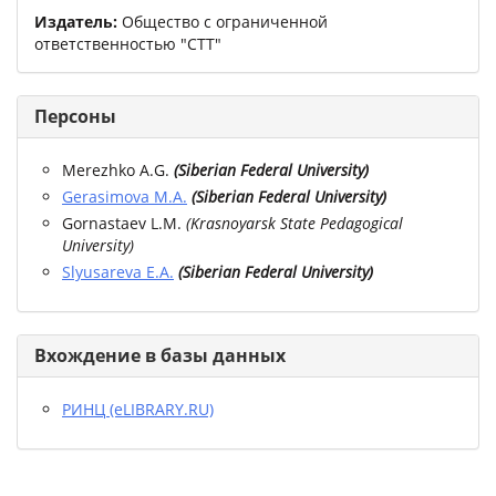
Издатель:
Общество с ограниченной
ответственностью "СТТ"
Персоны
Merezhko A.G.
(
Siberian Federal University
)
Gerasimova M.A.
(
Siberian Federal University
)
Gornastaev L.M.
(
Krasnoyarsk State Pedagogical
University
)
Slyusareva E.A.
(
Siberian Federal University
)
Вхождение в базы данных
РИНЦ (eLIBRARY.RU)