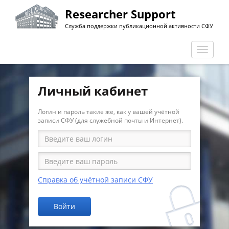
Перейти
Researcher Support
к
Служба поддержки публикационной активности СФУ
основному
содержанию
Перекл
навига
Личный кабинет
Логин и пароль такие же, как у вашей учётной
записи СФУ (для служебной почты и Интернет).
Справка об учётной записи СФУ
Войти