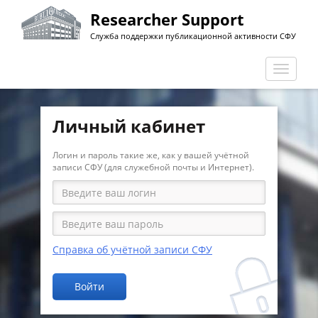
Перейти
Researcher Support
к
Служба поддержки публикационной активности СФУ
основному
содержанию
Перекл
навига
Личный кабинет
Логин и пароль такие же, как у вашей учётной
записи СФУ (для служебной почты и Интернет).
Справка об учётной записи СФУ
Войти