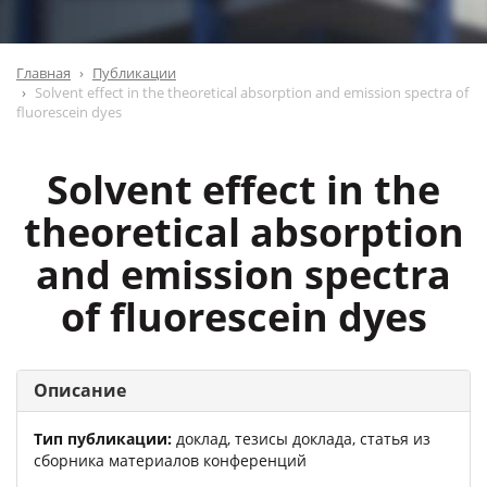
Главная
Публикации
Solvent effect in the theoretical absorption and emission spectra of
fluorescein dyes
Solvent effect in the
theoretical absorption
and emission spectra
of fluorescein dyes
Описание
Тип публикации:
доклад, тезисы доклада, статья из
сборника материалов конференций