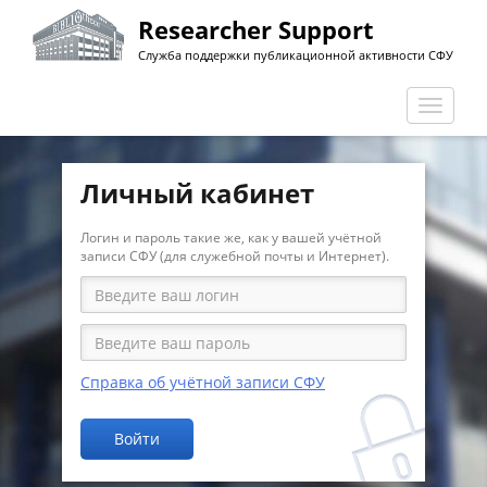
Перейти
Researcher Support
к
Служба поддержки публикационной активности СФУ
основному
содержанию
Перекл
навига
Личный кабинет
Логин и пароль такие же, как у вашей учётной
записи СФУ (для служебной почты и Интернет).
Справка об учётной записи СФУ
Войти