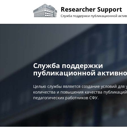
Перейти
Researcher Support
к
основному
Служба поддержки публикационной актив
содержанию
Служба поддержки
публикационной активно
Целью службы является создание условий для
количества и повышения качества публикаций
педагогических работников СФУ.