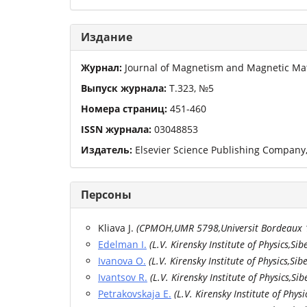
Издание
Журнал:
Journal of Magnetism and Magnetic Mat
Выпуск журнала:
Т.
323
,
№
5
Номера страниц:
451
-
460
ISSN журнала:
03048853
Издатель:
Elsevier Science Publishing Company,
Персоны
Kliava J.
(
CPMOH,UMR 5798,Universit Bordeaux 
Edelman I.
(
L.V. Kirensky Institute of Physics,Si
Ivanova O.
(
L.V. Kirensky Institute of Physics,Si
Ivantsov R.
(
L.V. Kirensky Institute of Physics,Si
Petrakovskaja E.
(
L.V. Kirensky Institute of Phys