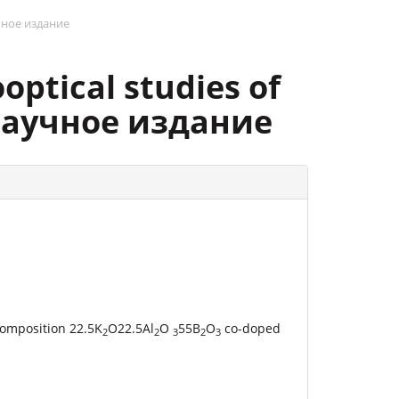
учное издание
ptical studies of
: научное издание
composition 22.5K
O22.5Al
O
55B
O
co-doped
2
2
3
2
3