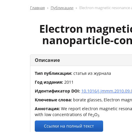
Главная
Публикации
Electron magnetic resonance 
Electron magneti
nanoparticle-con
Описание
Тип публикации:
статья из журнала
Год издания:
2011
Идентификатор DOI:
10.1016/j.jmmm.2010.09.
Ключевые слова:
borate glasses, Electron mag
Аннотация:
We report electron magnetic resona
with low concentrations of Fe
O
2
3
Ссылки на полный текст