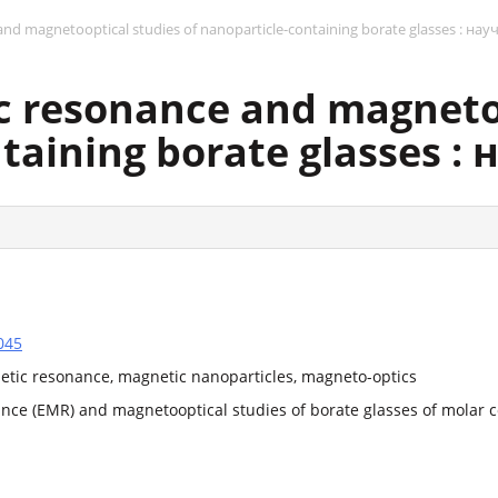
and magnetooptical studies of nanoparticle-containing borate glasses : на
c resonance and magnetoo
taining borate glasses 
045
netic resonance, magnetic nanoparticles, magneto-optics
nce (EMR) and magnetooptical studies of borate glasses of molar 