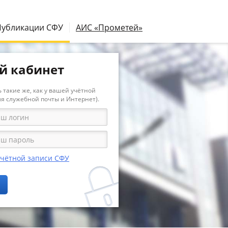
Публикации СФУ
АИС «Прометей»
й кабинет
 такие же, как у вашей учётной
ля служебной почты и Интернет).
учётной записи СФУ