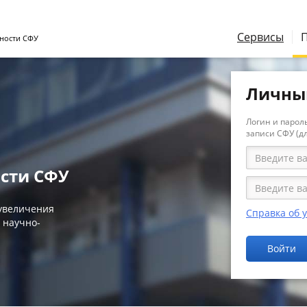
Сервисы
ности СФУ
Личны
Логин и пароль
записи СФУ (д
сти СФУ
 увеличения
Справка об 
 научно-
Войти