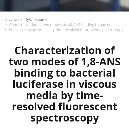
Главная
Публикации
Characterization of two modes of 1,8-ANS binding to bacterial
luciferase in viscous media by time-resolved fluorescent spectroscopy
Characterization of
two modes of 1,8-ANS
binding to bacterial
luciferase in viscous
media by time-
resolved fluorescent
spectroscopy