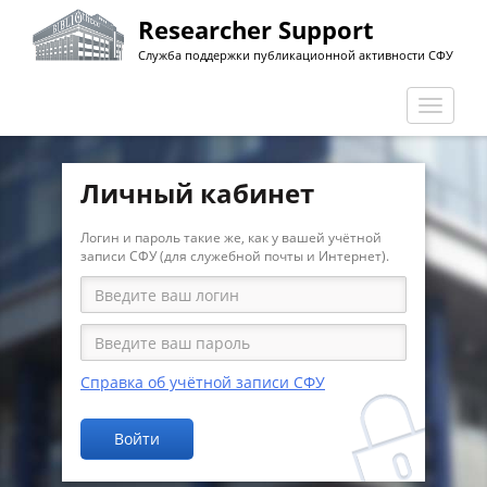
Перейти
Researcher Support
к
Служба поддержки публикационной активности СФУ
основному
содержанию
Перекл
навига
Личный кабинет
Логин и пароль такие же, как у вашей учётной
записи СФУ (для служебной почты и Интернет).
Справка об учётной записи СФУ
Войти