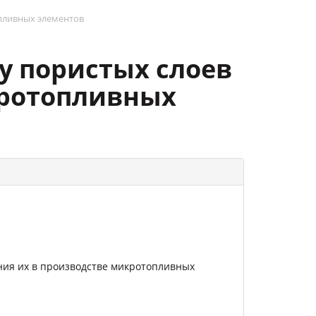
пливных элементов
у пористых слоев
кротопливных
ния их в производстве микротопливных