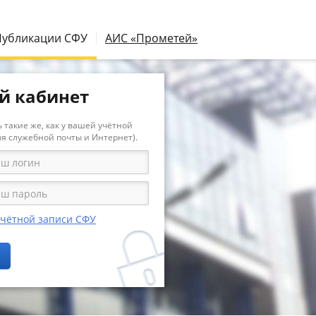
Публикации СФУ
АИС «Прометей»
й кабинет
 такие же, как у вашей учётной
ля служебной почты и Интернет).
учётной записи СФУ