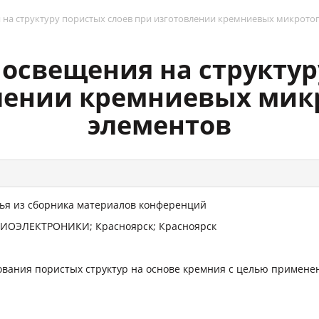
 на структуру пористых слоев при изготовлении кремниевых микрото
 освещения на структур
лении кремниевых ми
элементов
атья из сборника материалов конференций
ДИОЭЛЕКТРОНИКИ
; Красноярск; Красноярск
ования пористых структур на основе кремния с целью примене