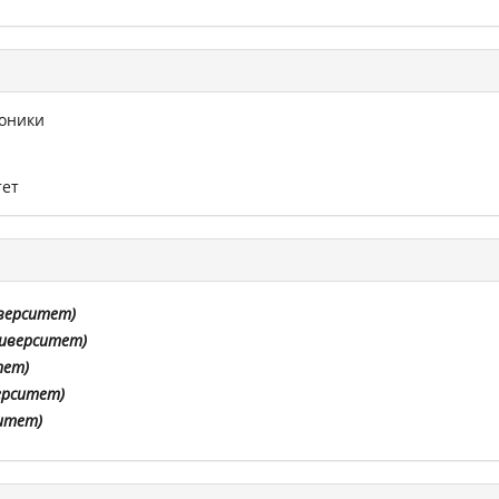
оники
тет
иверситет
)
ниверситет
)
тет
)
ерситет
)
ситет
)