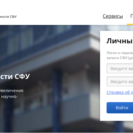
Сервисы
ности СФУ
Личны
Логин и пароль
записи СФУ (д
сти СФУ
 увеличения
Справка об 
 научно-
Войти